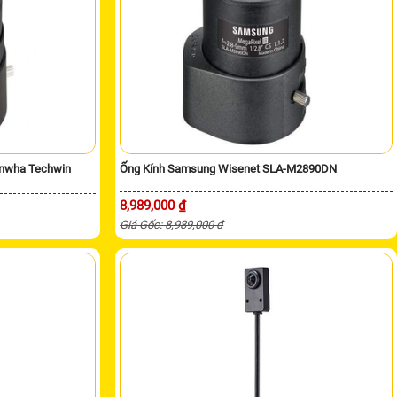
anwha Techwin
Ống Kính Samsung Wisenet SLA-M2890DN
8,989,000 ₫
Giá Gốc: 8,989,000 ₫