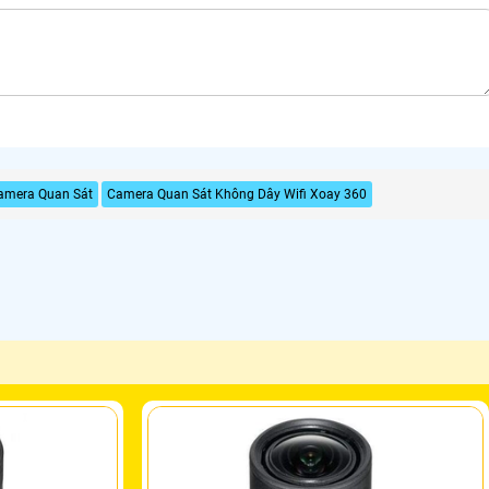
amera Quan Sát
Camera Quan Sát Không Dây Wifi Xoay 360