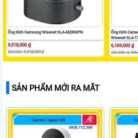
Ống Kính Samsung Wisenet SLA-M2890PN
Ống Kính Came
Wisenet SLA-T
9,518,000 ₫
6,169,000 ₫
Giá Gốc: 9,518,000 ₫
Giá Gốc: 6,169
SẢN PHẨM MỚI RA MẮT