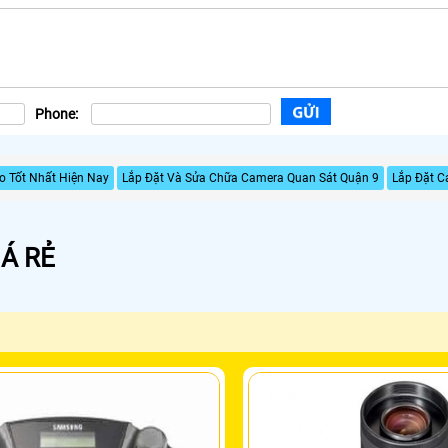
Phone:
o Tốt Nhất Hiện Nay
Lắp Đặt Và Sửa Chữa Camera Quan Sát Quận 9
Lắp Đặt C
Á RẺ