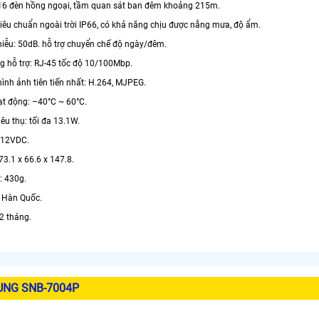
16 đèn hồng ngoại, tầm quan sát ban đêm khoảng 215m.
tiêu chuẩn ngoài trời IP66, có khả năng chịu được nắng mưa, độ ẩm.
nhiễu: 50dB. hỗ trợ chuyển chế độ ngày/đêm.
ng hỗ trợ: RJ-45 tốc độ 10/100Mbp.
hình ảnh tiên tiến nhất: H.264, MJPEG.
oạt động: –40°C ~ 60°C.
iêu thụ: tối đa 13.1W.
 12VDC.
 73.1 x 66.6 x 147.8.
: 430g.
i Hàn Quốc.
2 tháng.
UNG SNB-7004P