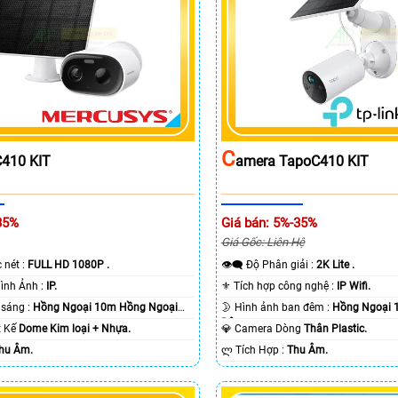
C
410 KIT
Amera TapoC410 KIT
35%
Giá bán: 5%-35%
Giá Gốc: Liên Hệ
c nét :
FULL HD 1080P .
👁️‍🗨 Độ Phân giải :
2K Lite .
🌠 Công Nghệ Hình Ảnh :
IP.
⚜️ Tích hợp công nghệ :
IP Wifi.
⭐ Khi xem thiếu sáng :
Hồng Ngoại 10m Hồng Ngoại
🌛 Hình ảnh ban đêm :
Hồng Ngoại 
Ðêm.
ết Kế
Dome Kim loại + Nhựa.
💎 Camera Dòng
Thân Plastic.
hu Âm.
️ლ Tích Hợp :
Thu Âm.