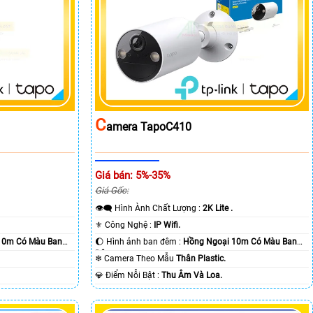
C
Amera TapoC410
Giá bán: 5%-35%
Giá Gốc:
👁️‍🗨 Hình Ành Chất Lượng :
2K Lite .
⚜️ Công Nghệ :
IP Wifi.
10m Có Màu Ban
🌔 Hình ảnh ban đêm :
Hồng Ngoại 10m Có Màu Ban
Ðêm.
❄ Camera Theo Mẫu
Thân Plastic.
️💎 Điểm Nỗi Bật :
Thu Âm Và Loa.