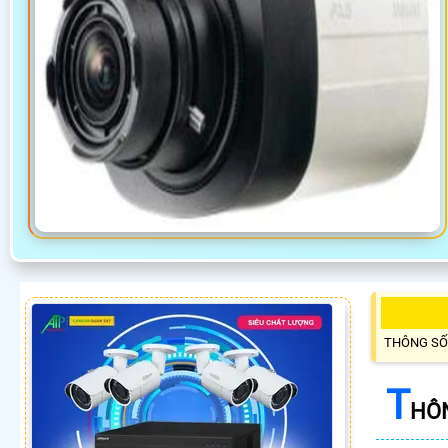
THÔNG SỐ
T
HÔN