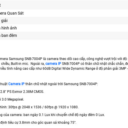
t
era Quan Sát
 giải
n hình ảnh
n ban đêm
era Samsung SNB-7004P là camera theo dõi cao cấp, công nghệ vượt trội với độ p
chiều, Built-in mic. Ngoài ra,
camera IP
SNB-7004P có thân chữ nhật chắc chắn, đẹp
 nhiều tính năng cao cấp như 60dB Digital Wide Dynamic Range ở độ phân giải 3MP -
thuật
Camera IP
thân chữ nhật ngoài trời Samsung SNB-7004P:
/2.8″ PS Exmor 2.38M CMOS.
i 3.0 Megapixel.
g hình: 30fps @ 2048 x 1536 / 60fps @ 1920 x 1080.
ng của camera: ban ngày 0.1 Lux khi chuyển chế độ ngày đêm 0 Lux.
ố định tiêu cự 3.8mm cho góc quan sá khoảng 75°.