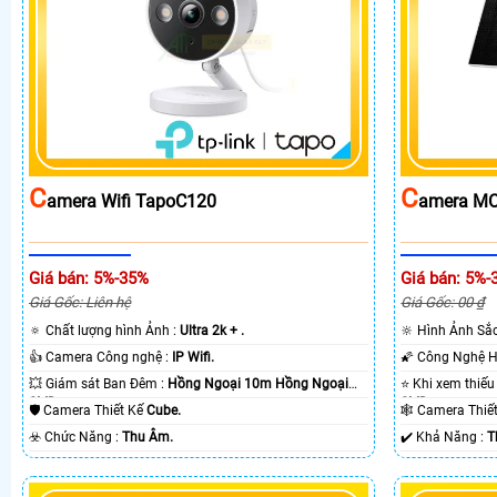
C
C
Amera Wifi TapoC120
Amera MC
Giá bán: 5%-35%
Giá bán: 5%-
Giá Gốc: Liên hệ
Giá Gốc: 00 ₫
🔅 Chất lượng hình Ảnh :
Ultra 2k + .
🔆 Hình Ảnh Sắ
👍 Camera Công nghệ :
IP Wifi.
💥 Giám sát Ban Đêm :
Hồng Ngoại 10m Hồng Ngoại
SMD.
SMD.
🛡 Camera Thiết Kế
Cube.
🕸️ Camera Thi
️☣️ Chức Năng :
Thu Âm.
️✔️ Khả Năng :
T