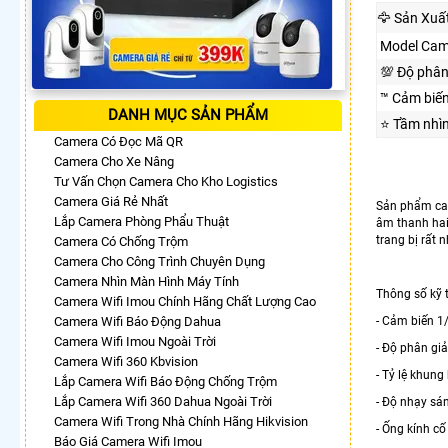
🦅 Sản Xuấ
Model Cam
💯 Độ phân
™️ Cảm biế
DANH MỤC SẢN PHẨM
⭐ Tầm nhì
Camera Có Đọc Mã QR
Camera Cho Xe Nâng
Tư Vấn Chọn Camera Cho Kho Logistics
Camera Giá Rẻ Nhất
Sản phẩm cam
Lắp Camera Phòng Phẩu Thuật
âm thanh hai 
trang bị rất
Camera Có Chống Trộm
Camera Cho Công Trình Chuyên Dụng
Camera Nhìn Màn Hình Máy Tính
Thông số kỹ 
Camera Wifi Imou Chính Hãng Chất Lượng Cao
Camera Wifi Báo Động Dahua
- Cảm biến 1
Camera Wifi Imou Ngoài Trời
- Độ phân giả
Camera Wifi 360 Kbvision
- Tỷ lệ khun
Lắp Camera Wifi Báo Động Chống Trộm
Lắp Camera Wifi 360 Dahua Ngoài Trời
- Độ nhạy sá
Camera Wifi Trong Nhà Chính Hãng Hikvision
- Ống kính c
Báo Giá Camera Wifi Imou