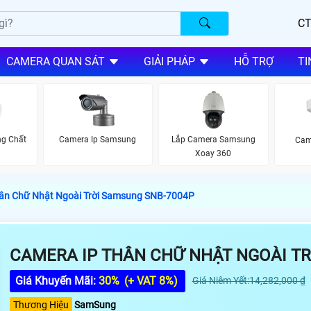
CT
CAMERA QUAN SÁT
GIẢI PHÁP
HỖ TRỢ
TI
g Chất
Camera Ip Samsung
Lắp Camera Samsung
Cam
K
Xoay 360
ân Chữ Nhật Ngoài Trời Samsung SNB-7004P
CAMERA IP THÂN CHỮ NHẬT NGOÀI TR
Giá Khuyến Mãi:
30%
(+ VAT 8%)
Giá Niêm Yết:14,282,000 ₫
Thương Hiệu
SamSung