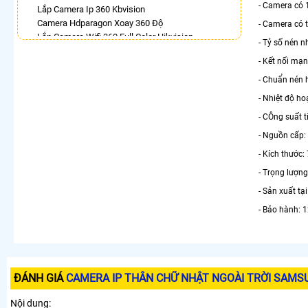
- Camera có 
Lắp Camera Ip 360 Kbvision
Camera Hdparagon Xoay 360 Độ
- Camera có 
Lắp Camera Wifi 360 Full Color Hikvision
- Tỷ số nén 
Camera Imou 360
- Kết nối mạ
Lắp Camera Wifi Xoay 360 Imou Ngoài Trời
Camera Full Color 360 Ezviz
- Chuẩn nén 
Lắp Camera 360 Báo Động Chống Trộm
- Nhiệt độ h
Camera Visioncop 360
- CÔng suất t
LẮP CAMERA THEO NHU CẦU
- Nguồn cấp:
Lắp Camera Văn Phòng Giá Rẻ
- Kích thước:
Lắp Camera Nhà Xưởng Giá Rẻ
- Trọng lượng
Lắp Camera Gia Đình Giá Rẻ
Lắp Camera Kho Hàng Giá Rẻ
- Sản xuất tạ
Lắp Camera Cửa Hàng Giá Rẻ
- Bảo hành: 1
Lắp Camera Wifi Giá Rẻ Chính Hãng
Lắp Camera Công Trình Giá Rẻ
Camera 360 Giá Rẻ
ĐÁNH GIÁ
CAMERA IP THÂN CHỮ NHẬT NGOÀI TRỜI SAMS
Nội dung: