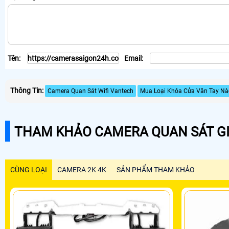
Tên:
Email:
Thông Tin:
Camera Quan Sát Wifi Vantech
Mua Loại Khóa Cửa Vân Tay Nà
THAM KHẢO CAMERA QUAN SÁT GI
CÙNG LOẠI
CAMERA 2K 4K
SẢN PHẨM THAM KHẢO