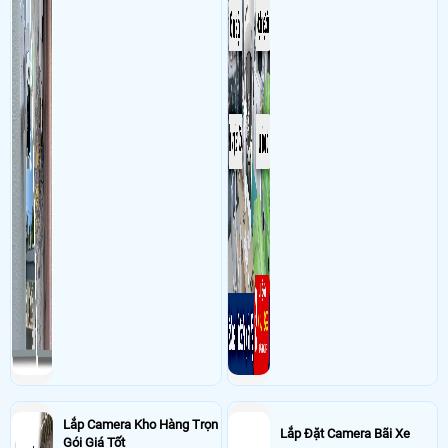
năm
- Khách Lắp Camera Hiền
Địa điểm lăp đặt camera 28 Dương Quang
Đông , Phường Chánh Hưng , Q8 Sử dụng
Dịch vụ camera quan sát
2 cam
imou IPC-A32EP,3 thẻ nhớ 32Gb MY , IPC-F52P 1cai
- Khách Lắp Camera a Thông
Địa điểm lăp đặt camera 144/7 Bình Thới
Quận 11 Sử dụng
Dịch vụ camera quan sát
4 cam imou ipc-a32ep, 2 cam
imou ipc-s31fep, 5 thẻ 32Gb MY, 1 siwtch 8port 1Gb Tp-link
- Khách Lắp Camera Nagi Decor
Địa điểm lăp đặt camera 120/86/76C
Thích Quảng Đức, Phú Nhuận Sử dụng
Dịch vụ camera quan sát
1 cam
imou IPC-A32EP,1 thẻ nhớ 128Gb
Lắp Camera Kho Hàng Trọn
Lắp Đặt Camera Bãi Xe
Gói Giá Tốt