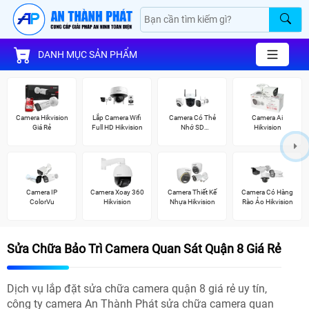
DANH MỤC SẢN PHẨM
Camera Hikvision
Lắp Camera Wifi
Camera Có Thẻ
Camera Ai
Giá Rẻ
Full HD Hikvision
Nhớ SD
Hikvision
HIKVISION
Camera IP
Camera Xoay 360
Camera Thiết Kế
Camera Có Hàng
ColorVu
Hikvision
Nhựa Hikvision
Rào Ảo Hikvision
Sửa Chữa Bảo Trì Camera Quan Sát Quận 8 Giá Rẻ
Dịch vụ lắp đặt sửa chữa camera quận 8 giá rẻ uy tín,
công ty camera An Thành Phát sửa chữa camera quan