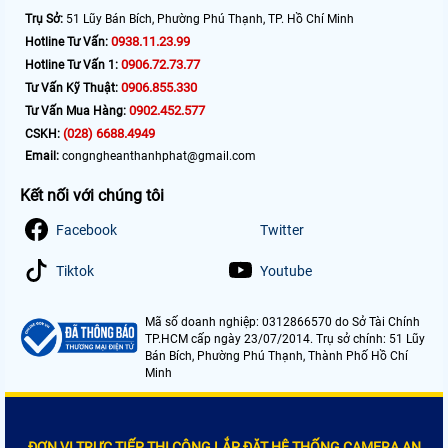
Trụ Sở:
51 Lũy Bán Bích, Phường Phú Thạnh, TP. Hồ Chí Minh
0938.11.23.99
Hotline Tư Vấn:
0906.72.73.77
Hotline Tư Vấn 1:
0906.855.330
Tư Vấn Kỹ Thuật:
0902.452.577
Tư Vấn Mua Hàng:
(028) 6688.4949
CSKH:
Email:
congngheanthanhphat@gmail.com
Kết nối với chúng tôi
Facebook
Twitter
Tiktok
Youtube
Mã số doanh nghiệp: 0312866570 do Sở Tài Chính
TP.HCM cấp ngày 23/07/2014. Trụ sở chính: 51 Lũy
Bán Bích, Phường Phú Thạnh, Thành Phố Hồ Chí
Minh
ĐƠN VỊ TRỰC TIẾP THI CÔNG LẮP ĐẶT HỆ THỐNG CAMERA AN