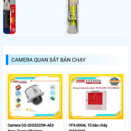
CAMERA QUAN SÁT BÁN CHẠY
Camera DS-2DE5225W-AE3
YF3-0004L Tủ báo cháy