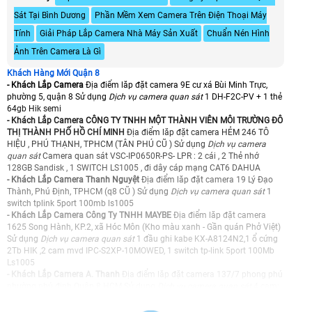
Sát Tại Bình Dương
Phần Mềm Xem Camera Trên Điện Thoại Máy
Tính
Giải Pháp Lắp Camera Nhà Máy Sản Xuất
Chuẩn Nén Hình
Ảnh Trên Camera Là Gì
Khách Hàng Mới Quận 8
- Khách Lắp Camera
Địa điểm lăp đặt camera 9E cư xá Bùi Minh Trực,
phường 5, quận 8 Sử dụng
Dịch vụ camera quan sát
1 DH-F2C-PV + 1 thẻ
64gb Hik semi
- Khách Lắp Camera CÔNG TY TNHH MỘT THÀNH VIÊN MÔI TRƯỜNG ĐÔ
THỊ THÀNH PHỐ HỒ CHÍ MINH
Địa điểm lăp đặt camera HẺM 246 TÔ
HIỆU , PHÚ THẠNH, TPHCM (TÂN PHÚ CŨ ) Sử dụng
Dịch vụ camera
quan sát
Camera quan sát VSC-IP0650R-PS- LPR : 2 cái , 2 Thẻ nhớ
128GB Sandisk , 1 SWITCH LS1005 , đi dây cáp mạng CAT6 DAHUA
- Khách Lắp Camera Thanh Nguyệt
Địa điểm lăp đặt camera 19 Lý Đạo
Thành, Phú Định, TPHCM (q8 CŨ ) Sử dụng
Dịch vụ camera quan sát
1
switch tplink 5port 100mb ls1005
- Khách Lắp Camera Công Ty TNHH MAYBE
Địa điểm lăp đặt camera
1625 Song Hành, KP.2, xã Hóc Môn (Kho màu xanh - Gần quán Phở Việt)
Sử dụng
Dịch vụ camera quan sát
1 đầu ghi kabe KX-A8124N2,1 ổ cứng
2Tb HIK ,2 cam mvd IPC-S2XP-10MOWED, 1 switch tp-link 5port 100Mb
Ls1005
- Khách Lắp Camera A. Thanh
Địa điểm lăp đặt camera 137/7 phong phú
phường phú định Quận 8 HCM Sử dụng
Dịch vụ camera quan sát
4 cam:
DH- P5B -PV 1 cam: KX- C31L 5 thẻ nhớ: 64gb Dahua
- Khách Lắp Camera A. Tiến
Địa điểm lăp đặt camera 54 Dương Khuê