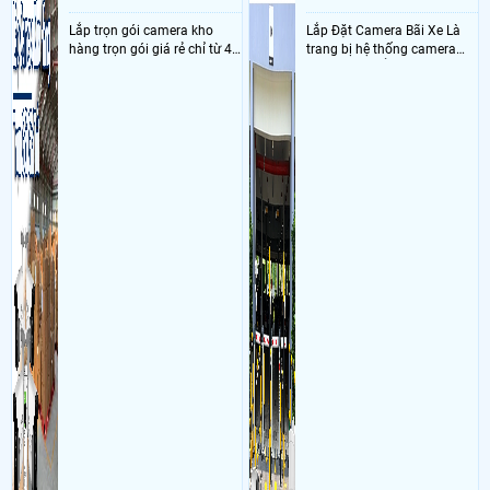
Lắp trọn gói camera kho
Lắp Đặt Camera Bãi Xe Là
hàng trọn gói giá rẻ chỉ từ 4
trang bị hệ thống camera
triệu đồng sở hữu ngày trọn
nhận diện biển số tại khu
bộ gồm 4 camera, 1 đầu ghi
vực cổng của các bãi giữ xe
hình, ổ cứng, switch mang
kết hợp với phần mềm quản
đến giải pháp giám sát kho
lý để ghi nhận lượt xe ra vào
hàng 24/7 ổn định với độ
chụp hình thông tin xe và
sắc nét cao
biển số lưu trực tiếp về máy
tinh trạm để nhân viên tiện
đối soát, tính tiền xe xe ra
khỏi bãi