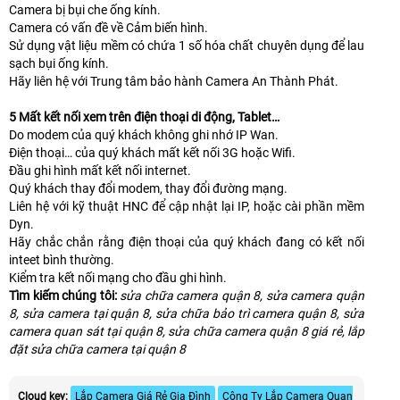
Camera bị bụi che ống kính.
Camera có vấn đề về Cảm biến hình.
Sử dụng vật liệu mềm có chứa 1 số hóa chất chuyên dụng để lau
sạch bụi ống kính.
Hãy liên hệ với Trung tâm bảo hành Camera An Thành Phát.
5 Mất kết nối xem trên điện thoại di động, Tablet…
Do modem của quý khách không ghi nhớ IP Wan.
Điện thoại… của quý khách mất kết nối 3G hoặc Wifi.
Đầu ghi hình mất kết nối internet.
Quý khách thay đổi modem, thay đổi đường mạng.
Liên hệ với kỹ thuật HNC để cập nhật lại IP, hoặc cài phần mềm
Dyn.
Hãy chắc chắn rằng điện thoại của quý khách đang có kết nối
inteet bình thường.
Kiểm tra kết nối mạng cho đầu ghi hình.
Tìm kiếm chúng tôi:
sửa chữa camera quận 8, sửa camera quận
8, sửa camera tại quận 8, sửa chữa bảo trì camera quận 8, sửa
camera quan sát tại quận 8, sửa chữa camera quận 8 giá rẻ, lắp
đặt sửa chữa camera tại quận 8
Cloud key:
Lắp Camera Giá Rẻ Gia Đình
Công Ty Lắp Camera Quan