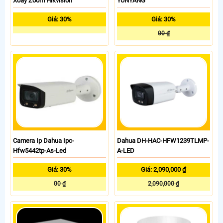
Xoay Zoom Hikvision
YUNYANG
Giá: 30%
Giá: 30%
00 ₫
Camera Ip Dahua Ipc-
Dahua DH-HAC-HFW1239TLMP-
Hfw5442tp-As-Led
A-LED
Giá: 30%
Giá: 2,090,000 ₫
00 ₫
2,090,000 ₫