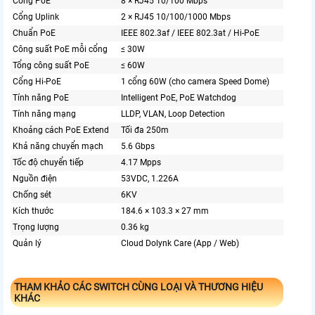
Cổng PoE
8 × RJ45 10/100 Mbps
Cổng Uplink
2 × RJ45 10/100/1000 Mbps
Chuẩn PoE
IEEE 802.3af / IEEE 802.3at / Hi-PoE
Công suất PoE mỗi cổng
≤ 30W
Tổng công suất PoE
≤ 60W
Cổng Hi-PoE
1 cổng 60W (cho camera Speed Dome)
Tính năng PoE
Intelligent PoE, PoE Watchdog
Tính năng mạng
LLDP, VLAN, Loop Detection
Khoảng cách PoE Extend
Tối đa 250m
Khả năng chuyển mạch
5.6 Gbps
Tốc độ chuyển tiếp
4.17 Mpps
Nguồn điện
53VDC, 1.226A
Chống sét
6KV
Kích thước
184.6 × 103.3 × 27 mm
Trọng lượng
0.36 kg
Quản lý
Cloud Dolynk Care (App / Web)
THAM KHẢO CÁC SWITCH CÙNG LOẠI VÀ THƯƠNG HIỆU
KHÁC