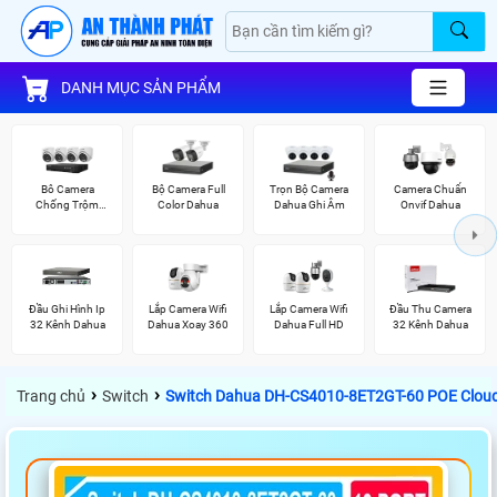
DANH MỤC SẢN PHẨM
Bô Camera
Bộ Camera Full
Trọn Bộ Camera
Camera Chuẩn
Chống Trộm
Color Dahua
Dahua Ghi Âm
Onvif Dahua
Hikvision
Đầu Ghi Hình Ip
Lắp Camera Wifi
Lắp Camera Wifi
Đầu Thu Camera
32 Kênh Dahua
Dahua Xoay 360
Dahua Full HD
32 Kênh Dahua
›
›
Trang chủ
Switch
Switch Dahua DH-CS4010-8ET2GT-60 POE Cloud