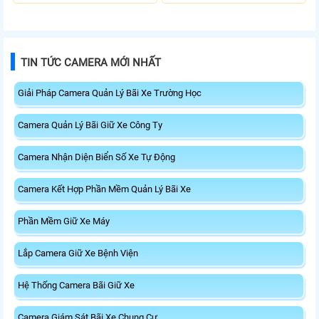
thiết bị cùng lúc. Tốc độ chuyển
độ cao, Tổng công suất PoE 370W
mạch 68Gbps đảm bảo hiệu suất
cấp nguồn nhiều thiết bị.
cao ổn định. Hỗ trợ truyền PoE xa
lên đến 300m cho hệ thống
camera.
TIN TỨC CAMERA MỚI NHẤT
Giải Pháp Camera Quản Lý Bãi Xe Trường Học
Camera Quản Lý Bãi Giữ Xe Công Ty
Camera Nhận Diện Biển Số Xe Tự Động
Camera Kết Hợp Phần Mềm Quản Lý Bãi Xe
Phần Mềm Giữ Xe Máy
Lắp Camera Giữ Xe Bệnh Viện
Hệ Thống Camera Bãi Giữ Xe
Camera Giám Sát Bãi Xe Chung Cư