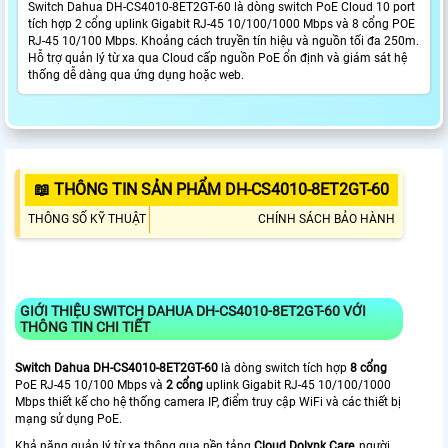
Switch Dahua DH-CS4010-8ET2GT-60 là dòng switch PoE Cloud 10 port
tích hợp 2 cổng uplink Gigabit RJ-45 10/100/1000 Mbps và 8 cổng POE
RJ-45 10/100 Mbps. Khoảng cách truyền tín hiệu và nguồn tối đa 250m.
Hỗ trợ quản lý từ xa qua Cloud cấp nguồn PoE ổn định và giám sát hệ
thống dễ dàng qua ứng dụng hoặc web.
📖 THÔNG TIN SẢN PHẨM DH-CS4010-8ET2GT-60
THÔNG SỐ KỸ THUẬT
CHÍNH SÁCH BẢO HÀNH
GIỚI THIỆU SWITCH DAHUA DH-CS4010-8ET2GT-60 VỚI
THÔNG TIN CHI TIẾT
Switch Dahua DH-CS4010-8ET2GT-60
là dòng switch tích hợp
8 cổng
PoE RJ-45 10/100 Mbps và
2 cổng
uplink Gigabit RJ-45 10/100/1000
Mbps thiết kế cho hệ thống camera IP, điểm truy cập WiFi và các thiết bị
mạng sử dụng PoE.
Khả năng quản lý từ xa thông qua nền tảng
Cloud Dolynk Care
, người