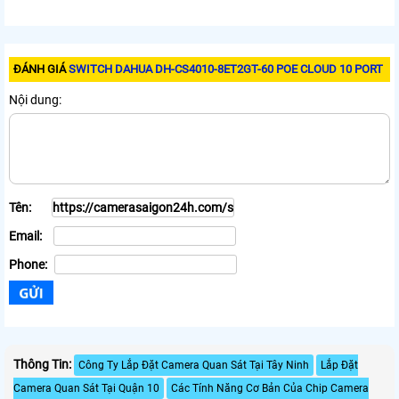
ĐÁNH GIÁ
SWITCH DAHUA DH-CS4010-8ET2GT-60 POE CLOUD 10 PORT
Nội dung:
Tên:
Email:
Phone:
Thông Tin:
Công Ty Lắp Đặt Camera Quan Sát Tại Tây Ninh
Lắp Đặt
Camera Quan Sát Tại Quận 10
Các Tính Năng Cơ Bản Của Chip Camera