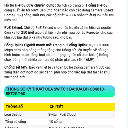
Hỗ trợ Hi-PoE 60W chuyên dụng :
Switch có trang bị
1 cổng Hi-PoE
công suất lên tới 60W. Đáp ứng hoàn hảo cho các dòng camera Speed
Dome (PTZ) công suất lớn, các bộ phát Wi-Fi 6 hoặc thiết bị IoT tiêu thụ
điện cao.
PoE Extend:
Chế độ PoE Extend cho phép truyền cả tín hiệu và nguồn
điện xa tới
250 mét
giúp tiết kiệm chi phí mua bộ lặp Repeater cho các
khu vực lắp đặt ở xa như tường rào, kho bãi.
Cổng Uplink Gigabit mạnh mẽ:
Trang bị
2 cổng Uplink
10/100/1000
Mbps đảm bảo băng thông rộng cho luồng dữ liệu truyền về đầu ghi
hình hoặc router tổng, loại bỏ tình trạng nghẽn cổ chai khi hệ thống
chạy đồng thời nhiều camera độ phân giải cao (4K, 16MP).
Chống sét 6KV:
Bảo vệ thiết bị và toàn bộ hệ thống camera trước các
xung điện đột ngột do sét đánh, phù hợp cho việc lắp đặt tại các khu
vực ngoài trời.
THÔNG SỐ KỸ THUẬT CỦA SWITCH DAHUA DH-CS4010-
8ET2GT-60
THÔNG SỐ
CHI TIẾT
Loại thiết bị
Switch PoE Cloud
Tổng số cổng
10 cổng