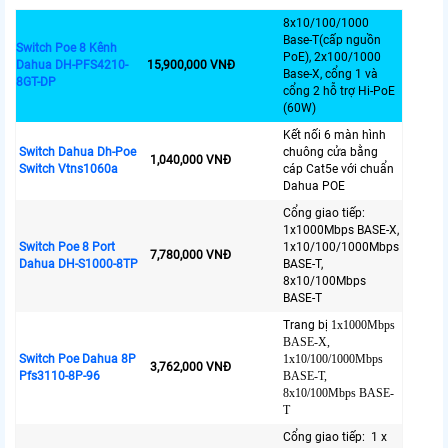
8x10/100/1000
Base-T(cấp nguồn
Switch Poe 8 Kênh
PoE), 2x100/1000
Dahua DH-PFS4210-
15,900,000 VNĐ
Base-X, cổng 1 và
8GT-DP
cổng 2 hỗ trợ Hi-PoE
(60W)
Kết nối 6 màn hình
Switch Dahua Dh-Poe
chuông cửa bằng
1,040,000 VNĐ
Switch Vtns1060a
cáp Cat5e với chuẩn
Dahua POE
Cổng giao tiếp:
1x1000Mbps BASE-X,
Switch Poe 8 Port
1x10/100/1000Mbps
7,780,000 VNĐ
Dahua DH-S1000-8TP
BASE-T,
8x10/100Mbps
BASE-T
Trang bị
1x1000Mbps
BASE-X,
Switch Poe Dahua 8P
1x10/100/1000Mbps
3,762,000 VNĐ
Pfs3110-8P-96
BASE-T,
8x10/100Mbps BASE-
T
Cổng giao tiếp: 1 x