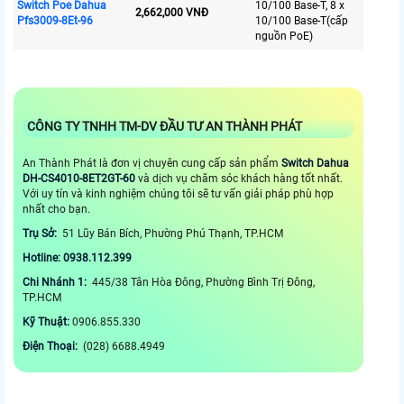
Switch Poe Dahua
10/100 Base-T, 8 x
2,662,000 VNĐ
Pfs3009-8Et-96
10/100 Base-T(cấp
nguồn PoE)
CÔNG TY TNHH TM-DV ĐẦU TƯ AN THÀNH PHÁT
An Thành Phát là đơn vị chuyên cung cấp sản phẩm
Switch Dahua
DH-CS4010-8ET2GT-60
và dịch vụ chăm sóc khách hàng tốt nhất.
Với uy tín và kinh nghiệm chúng tôi sẽ tư vấn giải pháp phù hợp
nhất cho bạn.
Trụ Sở:
51 Lũy Bán Bích, Phường Phú Thạnh, TP.HCM
Hotline: 0938.112.399
Chi Nhánh 1:
445/38 Tân Hòa Đông, Phường Bình Trị Đông,
TP.HCM
Kỹ Thuật:
0906.855.330
Điện Thoại:
(028) 6688.4949