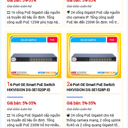
Giá bán: 5%-35%
Giá bán: 5%-35%
Giá Gốc: Liên hệ
Giá Gốc: Liên hệ
🎞 16 cổng PoE Gigabit cấp nguồn
🎥 24 cổng Gigabit PoE cấp nguồn
và truyền dữ liệu ổn định. Tổng
cho camera IP. Tổng công suất
công suất PoE 125W phù hợp hệ
PoE lên đến 230W ổn định. Hỗ trợ
thống camera IP vừa. 2 cổng RJ45
truyền PoE xa đến 300 mét. Băng
Gigabit và 2 cổng quang SFP mở
thông chuyển mạch đạt 68 Gbps
rộng linh hoạt. Hỗ trợ truyền PoE
mạnh mẽ.
xa tối đa lên đến 300 mét.
1
2
6-Port GE Smart PoE Switch
4-Port GE Smart PoE Switch
HIKVISION DS-3E1520P-EI
HIKVISION DS-3E1528P-EI
Giá bán: 5%-35%
Giá bán: 5%-35%
Giá Gốc: Liên hệ
Giá Gốc: Liên hệ
🎞 16 cổng PoE Gigabit cấp nguồn
📽 24 cổng PoE Gigabit cho hệ
và truyền dữ liệu ổn định. Tổng
thống camera mạng, 2 cổng uplink
công suất PoE 230W hỗ trợ nhiều
RJ45 và 2 cổng quang Gigabit tốc