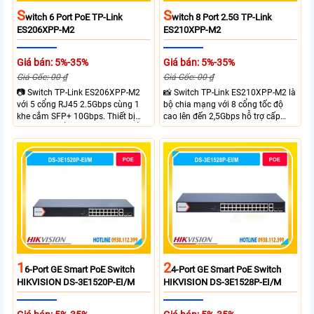
S
S
Witch 6 Port PoE TP-Link
Witch 8 Port 2.5G TP-Link
ES206XPP-M2
ES210XPP-M2
Giá bán: 5%-35%
Giá bán: 5%-35%
Giá Gốc: 00 ₫
Giá Gốc: 00 ₫
📷 Switch TP-Link ES206XPP-M2
📸 Switch TP-Link ES210XPP-M2 là
với 5 cổng RJ45 2.5Gbps cùng 1
bộ chia mạng với 8 cổng tốc độ
khe cắm SFP+ 10Gbps. Thiết bị
cao lên đến 2,5Gbps hỗ trợ cấp
tích hợp 4 cổng PoE++ đạt chuẩn
nguồn và mạng cho đầu ghi hình
802.3af/at/bt tổng công suất
từ xa nhờ công suất POE lên đến
120W cấp nguồn đến 90W mỗi
cổng đáp ứng tốt hệ thống camera
IP và WiFi hiệu suất cao.
1
2
6-Port GE Smart PoE Switch
4-Port GE Smart PoE Switch
HIKVISION DS-3E1520P-EI/M
HIKVISION DS-3E1528P-EI/M