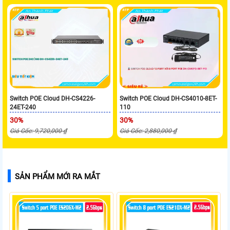
Switch POE Cloud DH-CS4226-
Switch POE Cloud DH-CS4010-8ET-
24ET-240
110
30%
30%
Giá Gốc: 9,720,000 ₫
Giá Gốc: 2,880,000 ₫
SẢN PHẨM MỚI RA MẮT