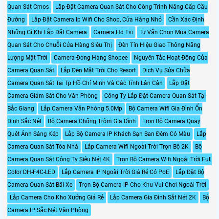
Quan Sát Cmos
Lắp Đặt Camera Quan Sát Cho Công Trình Nâng Cấp Cầu
Đường
Lắp Đặt Camera Ip Wifi Cho Shop, Cửa Hàng Nhỏ
Cần Xác Định
Những Gì Khi Lắp Đặt Camera
Camera Hd Tvi
Tư Vấn Chọn Mua Camera
Quan Sát Cho Chuỗi Cửa Hàng Siêu Thị
Đèn Tín Hiệu Giao Thông Năng
Lượng Mặt Trời
Camera Đóng Hàng Shopee
Nguyên Tắc Hoạt Động Của
Camera Quan Sát
Lắp Đèn Mặt Trời Cho Resort
Dịch Vụ Sửa Chữa
Camera Quan Sát Tại Tp Hồ Chí Minh Và Các Tỉnh Lân Cận
Lắp Đặt
Camera Giám Sát Cho Văn Phòng
Công Ty Lắp Đặt Camera Quan Sát Tại
Bắc Giang
Lắp Camera Văn Phòng 5.0Mp
Bộ Camera Wifi Gia Đình Ổn
Định Sắc Nét
Bộ Camera Chống Trộm Gia Đình
Trọn Bộ Camera Quay
Quét Ánh Sáng Kép
Lắp Bộ Camera IP Khách Sạn Ban Đêm Có Màu
Lắp
Camera Quan Sát Tòa Nhà
Lắp Camera Wifi Ngoài Trời Trọn Bộ 2K
Bộ
Camera Quan Sát Công Ty Siêu Nét 4K
Trọn Bộ Camera Wifi Ngoài Trời Full
Color DH-F4C-LED
Lắp Camera IP Ngoài Trời Giá Rẻ Có PoE
Lắp Đặt Bộ
Camera Quan Sát Bãi Xe
Trọn Bộ Camera IP Cho Khu Vui Chơi Ngoài Trời
Lắp Camera Cho Kho Xưởng Giá Rẻ
Lắp Camera Gia Đình Sắt Nét 2K
Bộ
Camera IP Sắc Nét Văn Phòng