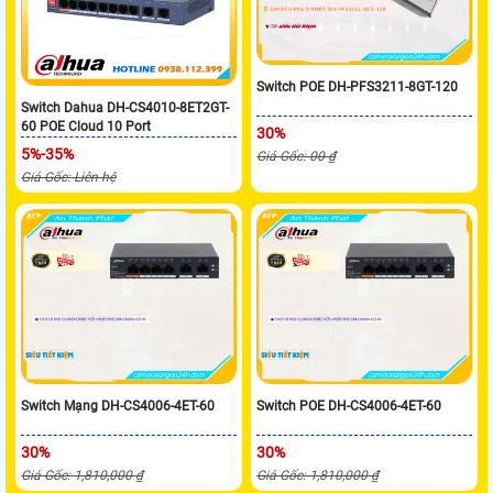
Switch POE DH-PFS3211-8GT-120
Switch Dahua DH-CS4010-8ET2GT-
60 POE Cloud 10 Port
30%
5%-35%
Giá Gốc: 00 ₫
Giá Gốc: Liên hệ
Switch Mạng DH-CS4006-4ET-60
Switch POE DH-CS4006-4ET-60
30%
30%
Giá Gốc: 1,810,000 ₫
Giá Gốc: 1,810,000 ₫