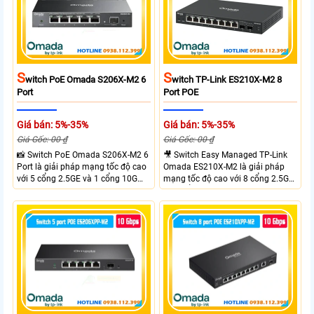
S
S
Witch PoE Omada S206X-M2 6
Witch TP-Link ES210X-M2 8
Port
Port POE
Giá bán: 5%-35%
Giá bán: 5%-35%
Giá Gốc: 00 ₫
Giá Gốc: 00 ₫
📸 Switch PoE Omada S206X-M2 6
🎥 Switch Easy Managed TP-Link
Port là giải pháp mạng tốc độ cao
Omada ES210X-M2 là giải pháp
với 5 cổng 2.5GE và 1 cổng 10G
mạng tốc độ cao với 8 cổng 2.5GE
SFP+, đáp ứng nhu cầu truyền tải
và 2 cổng 10G SFP+ đáp ứng nhu
dữ liệu lớn sở hữu băng thông
cầu truyền tải dữ liệu lớn sở hữu
chuyển mạch 45Gbps cùng tốc độ
băng thông chuyển mạch 80Gbps
chuyển tiếp 33.48Mpps, mang lại
tốc độ chuyển tiếp 59.52Mpps
hiệu suất ổn định cho doanh
mang lại kết nối ổn định cho
nghiệp văn phòng và hệ thống
doanh nghiệp văn phòng và hệ
mạng hiện đại.
thống mạng hiện đại.