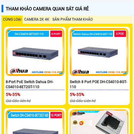
THAM KHẢO CAMERA QUAN SÁT GIÁ RẺ
CÙNG LOẠI
CAMERA 2K 4K
SẢN PHẨM THAM KHẢO
8-Port PoE Switch Dahua DH-
Switch 8 Port POE DH-CS4010-8GT-
CS4010-8ET2GT-110
110
5%-35%
5%-35%
Giá Gốc: liên hệ
Giá Gốc: Liên hệ