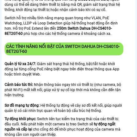
dùng có thể dễ dàng thêm thiết bị bằng mã QR, giám sát trạng thái hệ
thống, khởi động lại thiết bị hoặc nhận cảnh báo khi có sự cố.
Switch hỗ trợ nhiều tính năng mạng quan trọng như VLAN, PoE
Watchdog, LLDP và Loop Detection giúp hệ thống hoạt động ổn định
hơn. Hỗ trợ PoE Extend lên đến
250m
Switch Dahua DH-CS4010-
8ET2GT-60
phù hợp cho các hệ thống camera ở khoảng cách xa.
CÁC TÍNH NĂNG NỔI BẬT CỦA SWITCH DAHUA DH-CS4010-
8ET2GT-60
Quản lý từ xa 24/7:
Giám sát trạng thái hệ thống, bật/tắt hoặc khởi
động lại từng cổng PoE riêng biệt ngay trên điện thoại thông qua App
hoặc trình duyệt Web.
Cảnh báo tức thì:
Nhận thông báo ngay khi có thiết bị (như camera, bộ
phát Wi-Fi) mất kết nối, giúp xử lý sự cố kịp thời mà không cần đến tận
hiện trường.
Sơ đồ mạng tự động:
Hệ thống tự động vẽ cây sơ đồ kết nối, giúp người
quản lý có cái nhìn trực quan về toàn bộ cấu trúc hệ thống.
Tự động khôi phục:
Switch liên tục kiểm tra trạng thái của các thiết bị
đầu cuối. Nếu
phát hiện một camera bị treo Switch sẽ
tự động ngắt
nguồn và cấp lại
cho cổng đó để khôi phục hoạt động của camera mà
không cần con người can thiệp.