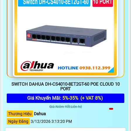
SWITCH DAHUA DH-CS4010-8ET2GT-60 POE CLOUD 10
PORT
Giá Khuyến Mãi:
5%-35%
(+ VAT 8%)
Giá Niêm Yết:Liên hệ
Thương Hiệu
Dahua
Ngày Đăng
3/12/2026 3:13:20 PM