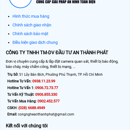
Hình thức mua hàng
Chính sách giao nhận
Chính sách bảo mật
Điều kiện giao dịch chung
CÔNG TY TNHH TM-DV ĐẦU TƯ AN THÀNH PHÁT
Đơn vị chuyên cung cấp & lắp đặt camera quan sát, thiết bị báo động,
báo cháy, máy chấm công, thiết bị mạng, ...
Trụ Sở:
51 Lũy Bán Bích, Phường Phú Thạnh, TP. Hồ Chí Minh
0938.11.23.99
Hotline Tư Vấn:
0906.72.73.77
Hotline Tư Vấn 1:
0906.855.330
Tư Vấn Kỹ Thuật:
0902.452.577
Tư Vấn Mua Hàng:
(028) 6688.4949
CSKH:
Email:
congngheanthanhphat@gmail.com
Kết nối với chúng tôi