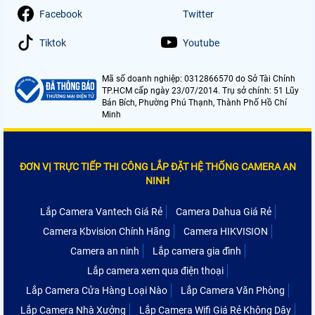
Facebook
Twitter
Tiktok
Youtube
Mã số doanh nghiệp: 0312866570 do Sở Tài Chính
TP.HCM cấp ngày 23/07/2014. Trụ sở chính: 51 Lũy
Bán Bích, Phường Phú Thạnh, Thành Phố Hồ Chí
Minh
ĐƠN VỊ TRỰC TIẾP THI CÔNG LẮP ĐẶT HỆ THỐNG CAMERA AN
NINH
Lắp Camera Vantech Giá Rẻ
Camera Dahua Giá Rẻ
Camera Kbvision Chính Hãng
Camera HIKVISION
Camera an ninh
Lắp camera gia đình
Lắp camera xem qua điện thoại
Lắp Camera Cửa Hàng Loại Nào
Lắp Camera Văn Phòng
Lắp Camera Nhà Xưởng
Lắp Camera Wifi Giá Rẻ Không Dây