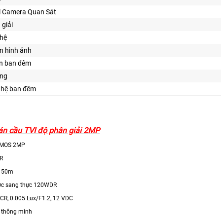
 Camera Quan Sát
 giải
ghệ
n hình ảnh
ìn ban đêm
ng
ghệ ban đêm
n cầu TVI độ phân giải 2MP
CMOS 2MP
IR
i 50m
c sang thực 120WDR
ICR, 0.005 Lux/F1.2, 12 VDC
 thông minh