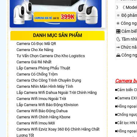
》《 Model
🔅 Độ phân
✳️ Công n
🎛 Cảm biế
DANH MỤC SẢN PHẨM
🌜 Tầm nh
Camera Có Đọc Mã QR
⇝ Chức nă
Camera Cho Xe Nâng
🌄 Công n
Tư Vấn Chọn Camera Cho Kho Logistics
Camera Giá Rẻ Nhất
Lắp Camera Phòng Phẩu Thuật
Camera Có Chống Trộm
Camera Cho Công Trình Chuyên Dụng
Camera bá
Camera Nhìn Màn Hình Máy Tính
■Cảm biến 
Lắp Camera Wifi Dahua Ngoài Trời Chính Hãng
■Camera EX
Camera Wifi Imou Ngoài Trời
Lắp Camera Wifi Báo Động Kbvision
■Hồng ngoạ
Camera Wifi Báo Động Dahua
■Chống ngượ
Camera Wifi Chính Hãng Kbone
Camera Wifi Imou Mới
■Cắt lọc HN 
Camera Wifi Ezviz Xoay 360 Độ Chính Hãng Chất
■Hồng ngoại
Lượng Tốt