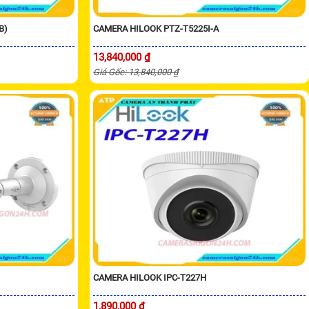
B)
CAMERA HILOOK PTZ-T5225I-A
13,840,000 ₫
Giá Gốc: 13,840,000 ₫
CAMERA HILOOK IPC-T227H
1,890,000 ₫