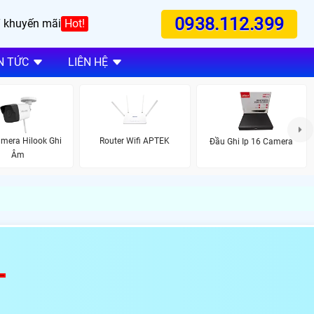
0938.112.399
 khuyến mãi
Hot!
N TỨC
LIÊN HỆ
mera Hilook Ghi
Router Wifi APTEK
Đầu Ghi Ip 16 Camera
Âm