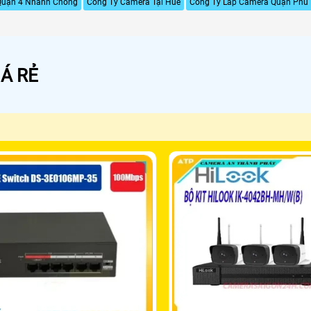
Quận 4 Nhanh Chống
Công Ty Camera Tại Huế
Công Ty Lắp Camera Quận Phú
Á RẺ