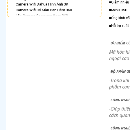
■Giảm nhiễu
Camera Wifi Dahua Hình Ảnh 3K
Camera Wifi Có Màu Ban Đêm 360
■Menu OSD
Lắp Camera Samsung Xoay 360
■Ống kính cố
Lắp Camera 360 Lắp Trong Nhà
■Hỗ trợ xuất
Camera 360 Báo Động Kbvision
Lắp Camera Xoay 360 Có Ánh Sáng Kép
Camera Full Color 360 Ezviz
ƯU ĐIỂM C
Camera Hilook Xoay 360 Độ
Camera Dahua Xoay 360
Mã hóa hi
ngoại cao
LẮP CAMERA THEO NHU CẦU
Lắp Camera Văn Phòng Giá Rẻ
ĐỘ PHÂN G
Lắp Camera Nhà Xưởng Giá Rẻ
-Trong kh
Lắp Camera Gia Đình Giá Rẻ
phẩm came
Lắp Camera Kho Hàng Giá Rẻ
Lắp Camera Cửa Hàng Giá Rẻ
Lắp Camera Wifi Giá Rẻ Chính Hãng
CÔNG NGHỆ
Lắp Camera Công Trình Giá Rẻ
-Giúp thiế
Camera 360 Giá Rẻ
cách quan
CÔNG NGHỆ