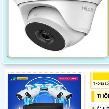
THÔNG SỐ
THÔN
⚛️ Sản Xuấ