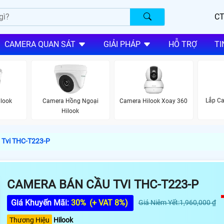
CT
CAMERA QUAN SÁT
GIẢI PHÁP
HỖ TRỢ
TI
Lắp Ca
look
Camera Hồng Ngoại
Camera Hilook Xoay 360
Hilook
 Tvi THC-T223-P
CAMERA BÁN CẦU TVI THC-T223-P
Giá Khuyến Mãi:
30%
(+ VAT 8%)
Giá Niêm Yết:1,960,000 ₫
Thương Hiệu
Hilook