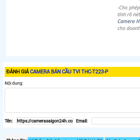
-Cho phép
tính rõ né
Camera H
cho doanh
ĐÁNH GIÁ
CAMERA BÁN CẦU TVI THC-T223-P
Nội dung:
Tên:
Email: