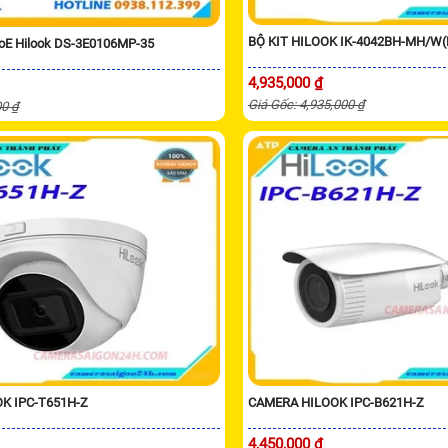
BỘ KIT HILOOK IK-4042BH-MH/W(
PoE Hilook DS-3E0106MP-35
4,935,000 ₫
Giá Gốc: 4,935,000 ₫
00 ₫
K IPC-T651H-Z
CAMERA HILOOK IPC-B621H-Z
4,450,000 ₫