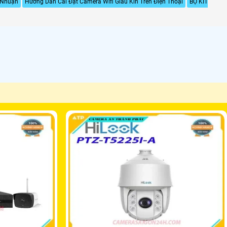
 Nhuận
Hướng Dẫn Cài Đặt Camera Wifi Giấu Kín Trên Điện Thoại
BỘ KIT