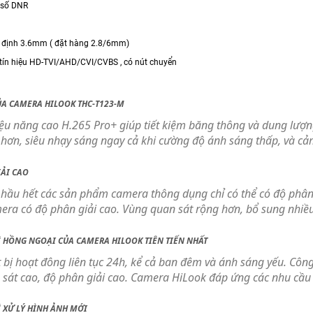
 số DNR
 định 3.6mm ( đặt hàng 2.8/6mm)
 tín hiệu HD-TVI/AHD/CVI/CVBS , có nút chuyển
ỦA CAMERA HILOOK THC-T123-M
ệu năng cao H.265 Pro+ giúp tiết kiệm băng thông và dung lượng
 hơn, siêu nhạy sáng ngay cả khi cường độ ánh sáng thấp, và cả
IẢI CAO
i hầu hết các sản phẩm camera thông dụng chỉ có thể có độ phâ
ra có độ phân giải cao. Vùng quan sát rộng hơn, bổ sung nhiều
 HỒNG NGOẠI CỦA CAMERA HILOOK TIÊN TIẾN NHẤT
t bị hoạt đông liên tục 24h, kể cả ban đêm và ánh sáng yếu. Cô
 sát cao, độ phân giải cao. Camera HiLook đáp ứng các nhu cầu
 XỬ LÝ HÌNH ẢNH MỚI