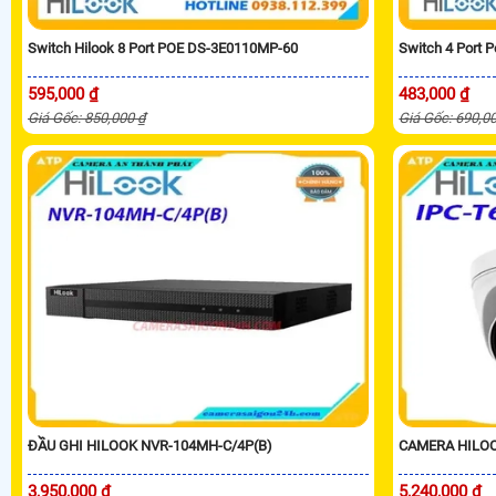
Switch Hilook 8 Port POE DS-3E0110MP-60
Switch 4 Port 
595,000 ₫
483,000 ₫
Giá Gốc: 850,000 ₫
Giá Gốc: 690,0
ĐẦU GHI HILOOK NVR-104MH-C/4P(B)
CAMERA HILOO
3,950,000 ₫
5,240,000 ₫