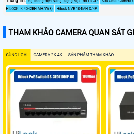
Thông Tin:
Hệ Thống Điện Năng Lượng Mặt Trời Là Gì?
Sửa Chửa Camera 
HILOOK IK-4042BH-MH/W(B)
Hilook NVR-104MH-D/4P
THAM KHẢO CAMERA QUAN SÁT GI
CÙNG LOẠI
CAMERA 2K 4K
SẢN PHẨM THAM KHẢO