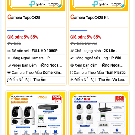
C
C
Amera TapoC425
Amera TapoC425 Kit
Giá bán: 5%-35%
Giá bán: 5%-35%
Giá Gốc:
Giá Gốc: Liên Hệ
️👀 Độ sắc nét :
FULL HD 1080P .
💯 Chất lượng hình :
2K Lite .
⚜️ Công Nghệ Camera :
IP.
🌠 Công Nghệ Sử Dụng :
IP Wifi.
🌙 Video Ban Đêm :
Hồng Ngoại
🔴 Xem ban đêm :
Hồng Ngoại
10m Hồng Ngoại SMD.
15m Có Màu Ban Ðêm.
👑 Camera Theo Mẫu
Dome Kim
⛓ Camera Theo Mẫu
Thân Plastic.
loại + Nhựa.
️ƒ Điểm Nỗi Bật :
Thu Âm.
️☣️ Điểm Nỗi Bật :
Thu Âm Và Loa.