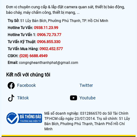
Đơn vị chuyên cung cấp & lắp đặt camera quan sát, thiết bị báo động,
báo cháy, máy chấm công, thiết bị mạng, ...
Trụ Sở:
51 Lũy Bán Bích, Phường Phú Thạnh, TP. Hồ Chí Minh
0938.11.23.99
Hotline Tư Vấn:
0906.72.73.77
Hotline Tư Vấn 1:
0906.855.330
Tư Vấn Kỹ Thuật:
0902.452.577
Tư Vấn Mua Hàng:
(028) 6688.4949
CSKH:
Email:
congngheanthanhphat@gmail.com
Kết nối với chúng tôi
Facebook
Twitter
Tiktok
Youtube
Mã số doanh nghiệp: 0312866570 do Sở Tài Chính
TP.HCM cấp ngày 23/07/2014. Trụ sở chính: 51 Lũy
Bán Bích, Phường Phú Thạnh, Thành Phố Hồ Chí
Minh