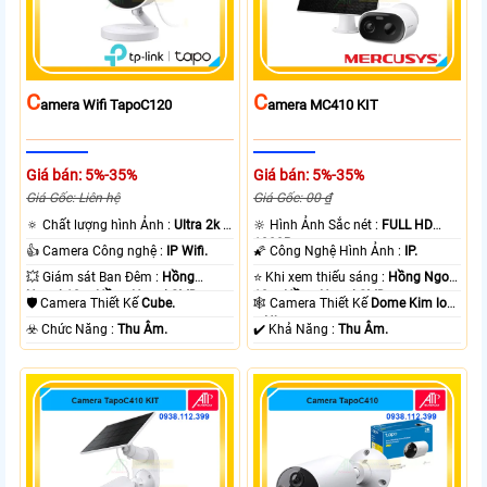
C
C
Amera Wifi TapoC120
Amera MC410 KIT
Giá bán: 5%-35%
Giá bán: 5%-35%
Giá Gốc: Liên hệ
Giá Gốc: 00 ₫
🔅 Chất lượng hình Ảnh :
Ultra 2k +
🔆 Hình Ảnh Sắc nét :
FULL HD
.
1080P .
👍 Camera Công nghệ :
IP Wifi.
🌠 Công Nghệ Hình Ảnh :
IP.
💥 Giám sát Ban Đêm :
Hồng
⭐ Khi xem thiếu sáng :
Hồng Ngoại
Ngoại 10m Hồng Ngoại SMD.
10m Hồng Ngoại SMD.
🛡 Camera Thiết Kế
Cube.
🕸️ Camera Thiết Kế
Dome Kim loại
+ Nhựa.
️☣️ Chức Năng :
Thu Âm.
️✔️ Khả Năng :
Thu Âm.