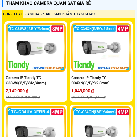
THAM KHẢO CAMERA QUAN SÁT GIÁ RẺ
CÙNG LOẠI
CAMERA 2K 4K
SẢN PHẨM THAM KHẢO
Camera IP Tiandy TC-
Camera IP Tiandy TC-
C38WS(I5/E/Y/M/4mm)
C34XN(I3/E/Y/2.8mm)
2,142,000 ₫
1,043,000 ₫
Giá Gốc: 3,060,000 ₫
Giá Gốc: 1,490,000 ₫