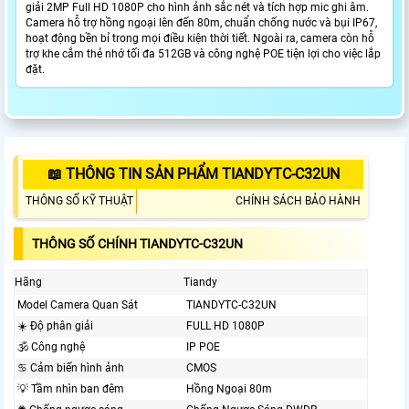
giải 2MP Full HD 1080P cho hình ảnh sắc nét và tích hợp mic ghi âm.
Camera hỗ trợ hồng ngoại lên đến 80m, chuẩn chống nước và bụi IP67,
hoạt động bền bỉ trong mọi điều kiện thời tiết. Ngoài ra, camera còn hỗ
trợ khe cắm thẻ nhớ tối đa 512GB và công nghệ POE tiện lợi cho việc lắp
đặt.
📖 THÔNG TIN SẢN PHẨM TIANDYTC-C32UN
THÔNG SỐ KỸ THUẬT
CHÍNH SÁCH BẢO HÀNH
THÔNG SỐ CHÍNH TIANDYTC-C32UN
Hãng
Tiandy
Model Camera Quan Sát
TIANDYTC-C32UN
☀️ Độ phân giải
FULL HD 1080P
🕉️ Công nghệ
IP POE
♋ Cảm biến hình ảnh
CMOS
💡 Tầm nhìn ban đêm
Hồng Ngoại 80m