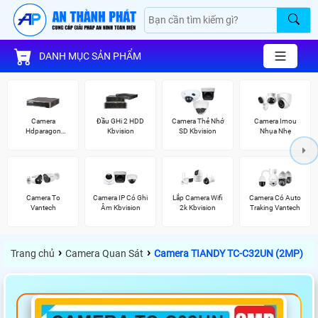
DANH MỤC SẢN PHẨM
Camera
Đầu GHi 2 HDD
Camera Thẻ Nhớ
Camera Imou
Hdparagon
Kbvision
SD Kbvision
Nhụa Nhẹ
Starlight
Camera To
Camera IP Có Ghi
Lắp Camera Wifi
Camera Có Auto
Vantech
Âm Kbvision
2k Kbvision
Traking Vantech
›
›
Trang chủ
Camera Quan Sát
Camera TIANDY TC-C32UN (2MP)