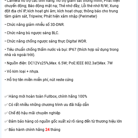
• Camera hỗ trợ các tính năng: hỗ trợ giám sát thông minh, Phát hiện
chuyển động; Báo động mặt nạ; Thẻ nhớ đầy; Lỗi thẻ nhớ R/W; Xung
đột địa chỉ IP, kích hoạt ghi âm; kích hoạt chụp; thông báo cho trung
tâm giám sát, Tripwire; Phát hiện xâm nhập (Perimeter)
• Chức năng giảm nhiễu số 3D-DNR.
• Chức năng bù ngược sáng BLC.
• Chức năng chống ngược sáng thực Digital WDR.
• Tiêu chuẩn chống thấm nước và bụi: IP67 (thích hợp sử dụng trong
nhà và ngoài trời).
• Nguồn điện: DC12V±25%,Max. 6.5W; PoE:IEEE 802.3af,Max. 7W
• Vỏ kim loại + nhựa.
• Hỗ trợ tên miền miễn phí, nút reste cứng
✅ Hàng mới hoàn toàn Fullbox, chính hãng 100%
✅ Có rất nhiều những chương trình ưu đãi hấp dẫn
✅ Chế độ hậu mãi chuyên nghiệp
✅ Đảm bảo hàng có nguồn gốc xuất xứ rõ ràng đến từ thương hiệu lớn
✅ Bảo hành chính hãng
24
tháng