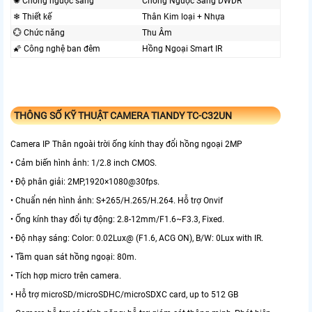
✺ Chống ngược sáng
Chống Ngược Sáng DWDR
❄ Thiết kế
Thân Kim loại + Nhựa
💮 Chức năng
Thu Âm
🌠 Công nghệ ban đêm
Hồng Ngoại Smart IR
THÔNG SỐ KỸ THUẬT CAMERA TIANDY TC-C32UN
Camera IP Thân ngoài trời ống kính thay đổi hồng ngoại 2MP
• Cảm biến hình ảnh: 1/2.8 inch CMOS.
• Độ phân giải: 2MP,1920×1080@30fps.
• Chuẩn nén hình ảnh: S+265/H.265/H.264. Hỗ trợ Onvif
• Ống kính thay đổi tự động: 2.8-12mm/F1.6~F3.3, Fixed.
• Độ nhạy sáng: Color: 0.02Lux@ (F1.6, ACG ON), B/W: 0Lux with IR.
• Tầm quan sát hồng ngoại: 80m.
• Tích hợp micro trên camera.
• Hỗ trợ microSD/microSDHC/microSDXC card, up to 512 GB