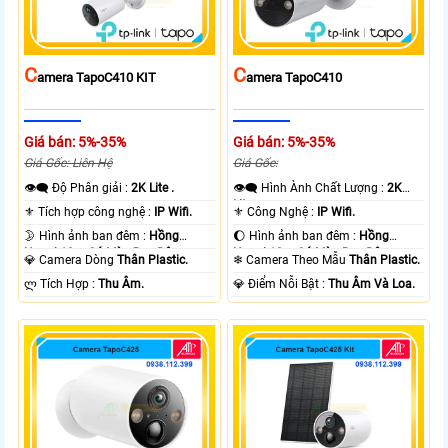
C
C
Amera TapoC410 KIT
Amera TapoC410
Giá bán: 5%-35%
Giá bán: 5%-35%
Giá Gốc: Liên Hệ
Giá Gốc:
👁️‍🗨 Độ Phân giải :
2K Lite .
👁️‍🗨 Hình Ành Chất Lượng :
2K
Lite .
⚜️ Tích hợp công nghệ :
IP Wifi.
⚜️ Công Nghệ :
IP Wifi.
🌛 Hình ảnh ban đêm :
Hồng
🌔 Hình ảnh ban đêm :
Hồng
Ngoại 10m Có Màu Ban Ðêm.
Ngoại 10m Có Màu Ban Ðêm.
💎 Camera Dòng
Thân Plastic.
❄ Camera Theo Mẫu
Thân Plastic.
️ლ Tích Hợp :
Thu Âm.
️💎 Điểm Nỗi Bật :
Thu Âm Và Loa.