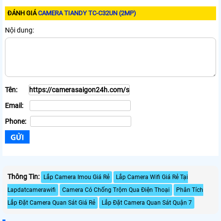
ĐÁNH GIÁ
CAMERA TIANDY TC-C32UN (2MP)
Nội dung:
Tên:
Email:
Phone:
Thông Tin:
Lắp Camera Imou Giá Rẻ
Lắp Camera Wifi Giá Rẻ Tại
Lapdatcamerawifi
Camera Có Chống Trộm Qua Điện Thoại
Phân Tích
Lắp Đặt Camera Quan Sát Giá Rẻ
Lắp Đặt Camera Quan Sát Quận 7