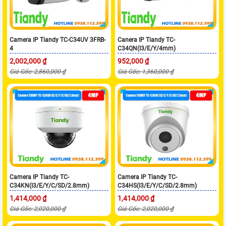
Camera IP Tiandy TC-C34UV 3FRB-
Canera IP Tiandy TC-
4
C34QN(I3/E/Y/4mm)
2,002,000 ₫
952,000 ₫
Giá Gốc: 2,860,000 ₫
Giá Gốc: 1,360,000 ₫
Camera IP Tiandy TC-
Camera IP Tiandy TC-
C34KN(I3/E/Y/C/SD/2.8mm)
C34HS(I3/E/Y/C/SD/2.8mm)
1,414,000 ₫
1,414,000 ₫
Giá Gốc: 2,020,000 ₫
Giá Gốc: 2,020,000 ₫