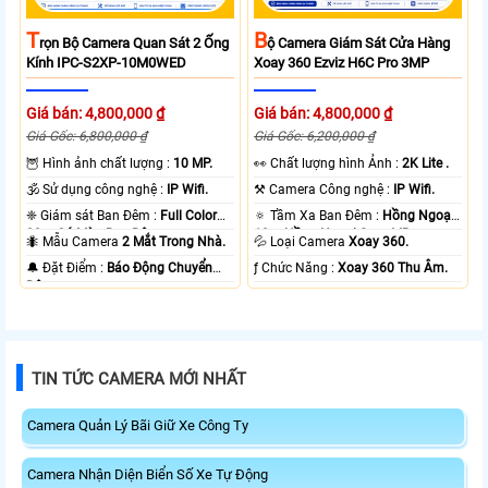
T
B
Rọn Bộ Camera Quan Sát 2 Ống
Ộ Camera Giám Sát Cửa Hàng
Kính IPC-S2XP-10M0WED
Xoay 360 Ezviz H6C Pro 3MP
Giá bán: 4,800,000 ₫
Giá bán: 4,800,000 ₫
Giá Gốc: 6,800,000 ₫
Giá Gốc: 6,200,000 ₫
🦉 Hình ảnh chất lượng :
10 MP.
️👀 Chất lượng hình Ảnh :
2K Lite .
🕉️ Sử dụng công nghệ :
IP Wifi.
⚒ Camera Công nghệ :
IP Wifi.
❈ Giám sát Ban Đêm :
Full Color
🔅 Tầm Xa Ban Đêm :
Hồng Ngoại
20m Có Màu Ban Ðêm.
10m Hồng Ngoại Smart IR.
🐜 Mẫu Camera
2 Mắt Trong Nhà.
💦 Loại Camera
Xoay 360.
️🔔 Đặt Điểm :
Báo Động Chuyển
️ƒ Chức Năng :
Xoay 360 Thu Âm.
Động.
TIN TỨC CAMERA MỚI NHẤT
Camera Quản Lý Bãi Giữ Xe Công Ty
Camera Nhận Diện Biển Số Xe Tự Động