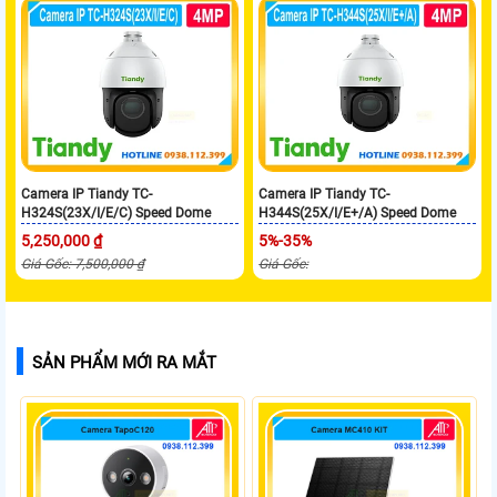
Camera IP Tiandy TC-
Camera IP Tiandy TC-
H324S(23X/I/E/C) Speed Dome
H344S(25X/I/E+/A) Speed Dome
5,250,000 ₫
5%-35%
Giá Gốc: 7,500,000 ₫
Giá Gốc:
SẢN PHẨM MỚI RA MẮT