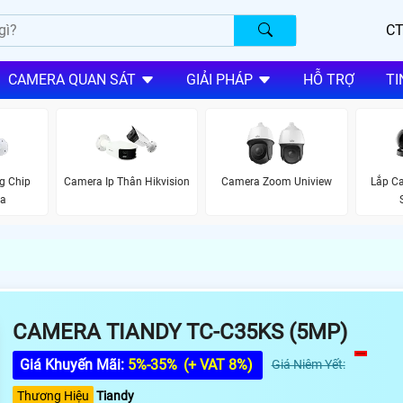
CT
CAMERA QUAN SÁT
GIẢI PHÁP
HỖ TRỢ
TI
g Chip
Camera Ip Thân Hikvision
Camera Zoom Uniview
Lắp C
ua
CAMERA TIANDY TC-C35KS (5MP)
Giá Khuyến Mãi:
5%-35%
(+ VAT 8%)
Giá Niêm Yết:
Thương Hiệu
Tiandy