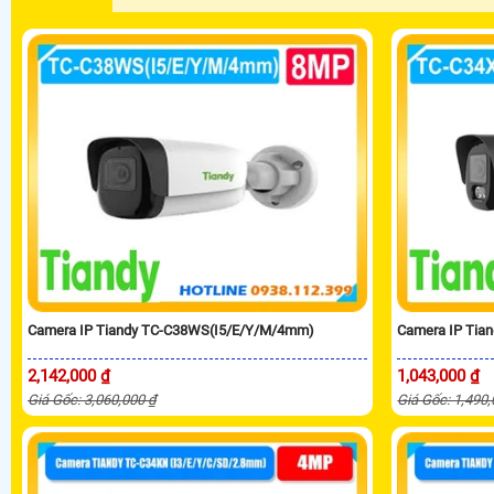
Camera IP Tiandy TC-C38WS(I5/E/Y/M/4mm)
Camera IP Tia
2,142,000 ₫
1,043,000 ₫
Giá Gốc: 3,060,000 ₫
Giá Gốc: 1,490