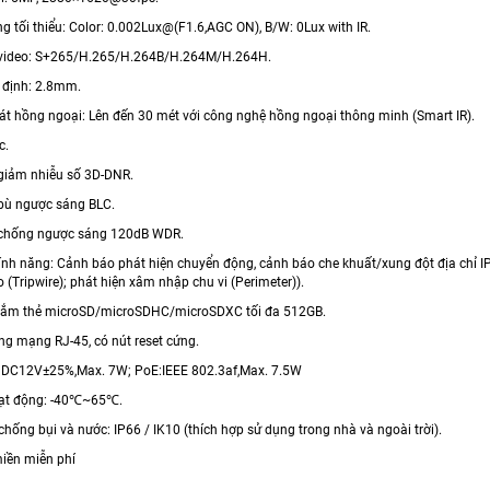
g tối thiểu: Color: 0.002Lux@(F1.6,AGC ON), B/W: 0Lux with IR.
 video: S+265/H.265/H.264B/H.264M/H.264H.
ố định: 2.8mm.
át hồng ngoại: Lên đến 30 mét với công nghệ hồng ngoại thông minh (Smart IR).
c.
giảm nhiễu số 3D-DNR.
bù ngược sáng BLC.
 chống ngược sáng 120dB WDR.
tính năng: Cảnh báo phát hiện chuyển động, cảnh báo che khuất/xung đột địa chỉ IP,
 (Tripwire); phát hiện xâm nhập chu vi (Perimeter)).
 cắm thẻ microSD/microSDHC/microSDXC tối đa 512GB.
ng mạng RJ-45, có nút reset cứng.
 DC12V±25%,Max. 7W; PoE:IEEE 802.3af,Max. 7.5W
oạt động: -40℃~65℃.
chống bụi và nước: IP66 / IK10 (thích hợp sử dụng trong nhà và ngoài trời).
miền miễn phí