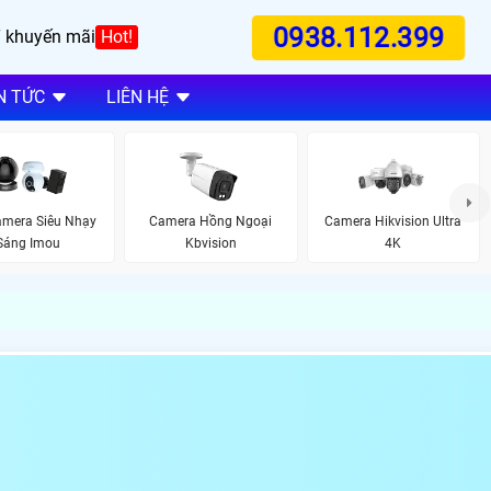
0938.112.399
 khuyến mãi
Hot!
N TỨC
LIÊN HỆ
amera Siêu Nhạy
Camera Hồng Ngoại
Camera Hikvision Ultra
Sáng Imou
Kbvision
4K