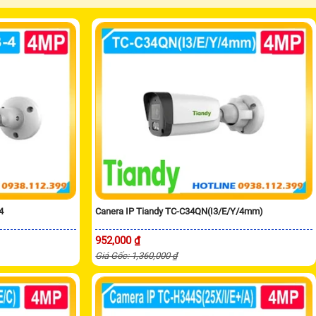
4
Canera IP Tiandy TC-C34QN(I3/E/Y/4mm)
952,000 ₫
Giá Gốc: 1,360,000 ₫