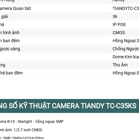
Camera Quan Sát
TIANDYTC-C
 giải
3k
hệ
IP POE
n hình ảnh
CMOS
ìn ban đêm
Hồng Ngoại 
gược sáng
Chống Ngược
Dome Kim loạ
ăng
Thu Âm
ghệ ban đêm
Hồng Ngoại S
G SỐ KỸ THUẬT CAMERA TIANDY TC-C35KS
me IK10 - Starlight - hồng ngoại 5MP
ình ảnh: 1/2.7 inch CMOS.
ải: 5MP, 2880×1620@30fps.