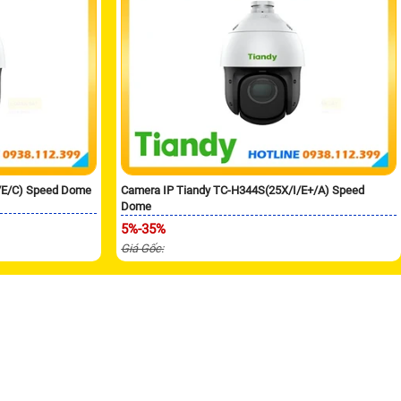
/E/C) Speed Dome
Camera IP Tiandy TC-H344S(25X/I/E+/A) Speed
Dome
5%-35%
Giá Gốc: