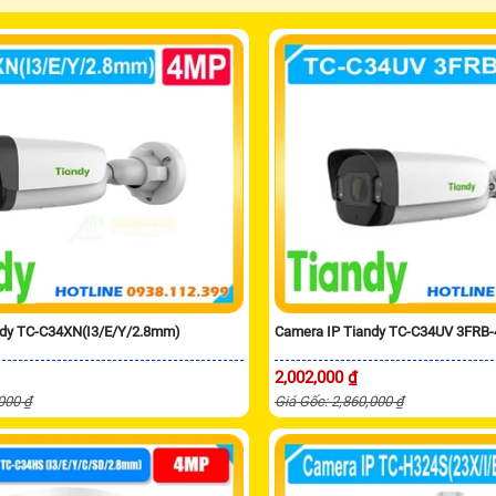
ndy TC-C34XN(I3/E/Y/2.8mm)
Camera IP Tiandy TC-C34UV 3FRB-
2,002,000 ₫
,000 ₫
Giá Gốc: 2,860,000 ₫