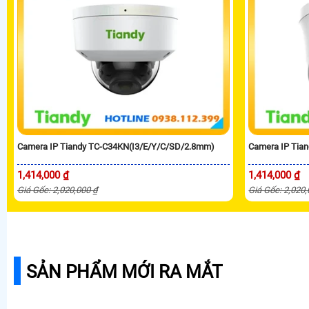
Camera IP Tiandy TC-C34KN(I3/E/Y/C/SD/2.8mm)
Camera IP Tia
1,414,000 ₫
1,414,000 ₫
Giá Gốc: 2,020,000 ₫
Giá Gốc: 2,020
SẢN PHẨM MỚI RA MẮT