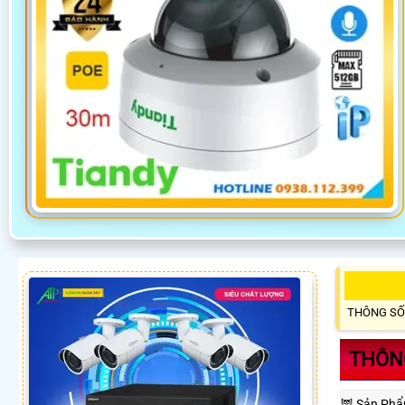
THÔNG SỐ
THÔNG
🦉 Sản Ph