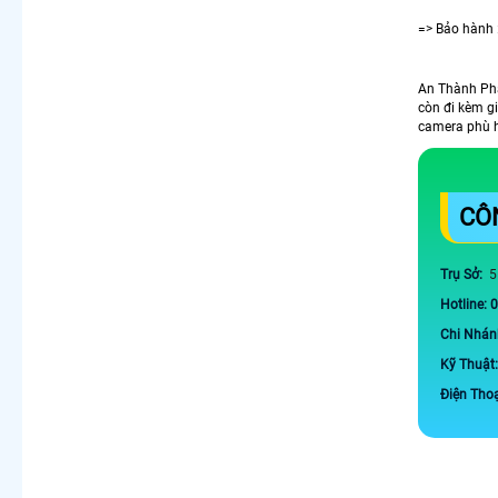
=> Bảo hành 
An Thành Phá
còn đi kèm g
camera phù h
CÔ
Trụ Sở:
5
Hotline: 
Chi Nhán
Kỹ Thuật
Điện Tho