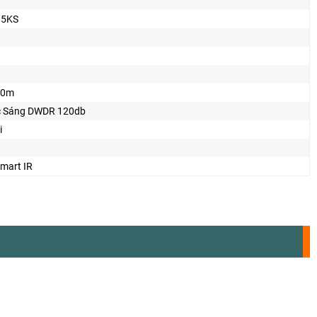
35KS
30m
 Sáng DWDR 120db
i
mart IR