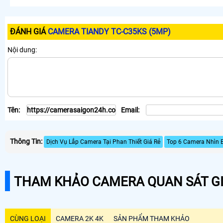
ĐÁNH GIÁ
CAMERA TIANDY TC-C35KS (5MP)
Nội dung:
Tên:
Email:
Thông Tin:
Dịch Vụ Lắp Camera Tại Phan Thiết Giá Rẻ
Top 6 Camera Nhìn 
THAM KHẢO CAMERA QUAN SÁT GI
CÙNG LOẠI
CAMERA 2K 4K
SẢN PHẨM THAM KHẢO