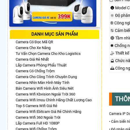
🌚 Model 
🔆 Độ phân
®️ Công ng
♋ Cảm biế
DANH MỤC SẢN PHẨM
🔴 Tầm nh
Camera Có Đọc Mã QR
✺ Chống n
Camera Cho Xe Nâng
🤹 Thiết kế
Tư Vấn Chọn Camera Cho Kho Logistics
Camera Giá Rẻ Nhất
🔮 Chức n
Lắp Camera Phòng Phẩu Thuật
🌅 Công n
Camera Có Chống Trộm
Camera Cho Công Trình Chuyên Dụng
Camera Nhìn Màn Hình Máy Tính
Bán Camera Wifi Hình Ảnh Siêu Nét
Camera Wifi Kbvision Ngoài Trời 360
THÔN
Camera Wifi Imou Chính Hãng Chất Lượng Cao
Top 5 Camera Wifi Giá Rẻ
Camera Wifi Ebitcam Giá Rẻ Chính Hãng
Camera IP Do
Camera Wifi 360 Ngoài Trời
• Cảm biến h
Lắp Camera Full HD 1080P
Camera Wifi Chống Trộm
• Độ phân gi