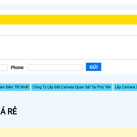
Phone:
Ban Đêm Tốt Nhất
Công Ty Lắp Đặt Camera Quan Sát Tại Phú Yên
Lắp Camera 
Á RẺ