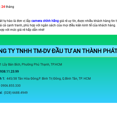
:
24
tháng
t tự hào là đơn vị lắp
camera chính hãng
giá rẻ uy tín, được nhiều khách hàng tin
iá cả cạnh tranh, phù hợp với ngân sách của mọi điều kiện kinh tế của khách hàng.
ợp với mức giá rẻ hấp dẫn nhé!
NG TY TNHH TM-DV ĐẦU TƯ AN THÀNH PHÁ
1 Lũy Bán Bích, Phường Phú Thạnh, TP.HCM
0938.11.23.99
h 1:
445/38 Tân Hòa Đông,P. Bình Trị Đông, Q.Bình Tân, TP. HCM
:
0906.855.330
ại:
(028) 6688.4949