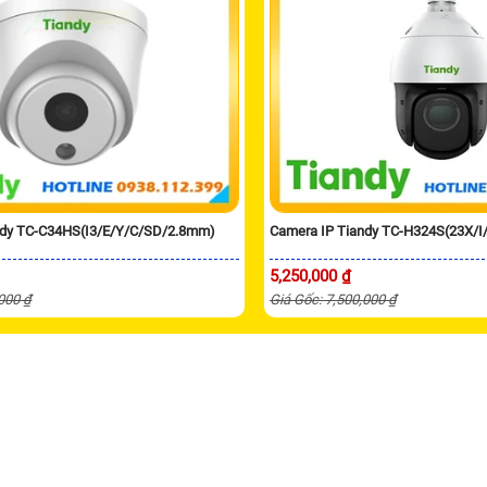
ndy TC-C34HS(I3/E/Y/C/SD/2.8mm)
Camera IP Tiandy TC-H324S(23X/I
5,250,000 ₫
,000 ₫
Giá Gốc: 7,500,000 ₫