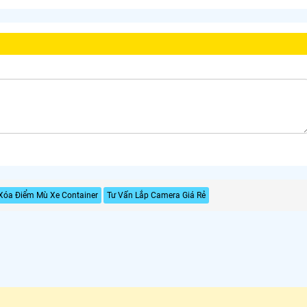
Xóa Điểm Mù Xe Container
Tư Vấn Lắp Camera Giá Rẻ