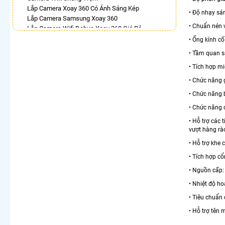
Lắp Camera Xoay 360 Có Ánh Sáng Kép
• Độ nhạy sán
Lắp Camera Samsung Xoay 360
• Chuẩn nén
Lắp Camera Wifi Dahua Xoay 360 Giá Rẻ
Camera 360 Trong Nhà
• Ống kính c
Lắp Camera 360Có Báo Động
• Tầm quan s
Camera Hilook Xoay 360
• Tích hợp mi
Lắp Camera 360 Chống Trộm Ezviz
Camera 360 Ezviz Ngoài Trời
• Chức năng 
• Chức năng 
LẮP CAMERA THEO NHU CẦU
• Chức năng
Lắp Camera Văn Phòng Giá Rẻ
Lắp Camera Nhà Xưởng Giá Rẻ
• Hỗ trợ các 
Lắp Camera Gia Đình Giá Rẻ
vượt hàng rào
Lắp Camera Kho Hàng Giá Rẻ
• Hỗ trợ khe
Lắp Camera Cửa Hàng Giá Rẻ
• Tích hợp cổ
Lắp Camera Wifi Giá Rẻ Chính Hãng
Lắp Camera Công Trình Giá Rẻ
• Nguồn cấp:
Camera 360 Giá Rẻ
• Nhiệt độ h
• Tiêu chuẩn 
• Hỗ trợ tên 