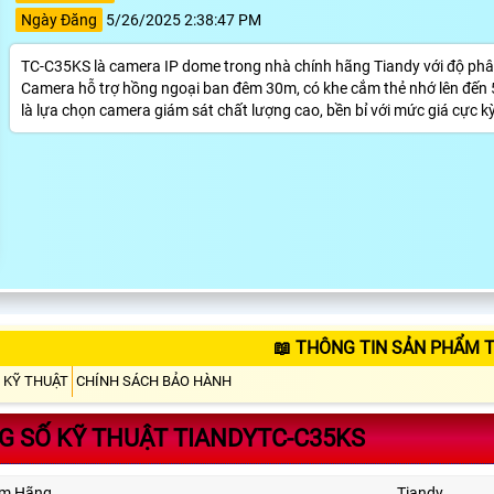
Ngày Đăng
5/26/2025 2:38:47 PM
TC-C35KS là camera IP dome trong nhà chính hãng Tiandy với độ phân g
Camera hỗ trợ hồng ngoại ban đêm 30m, có khe cắm thẻ nhớ lên đến 
là lựa chọn camera giám sát chất lượng cao, bền bỉ với mức giá cực k
📖 THÔNG TIN SẢN PHẨM 
 KỸ THUẬT
CHÍNH SÁCH BẢO HÀNH
 SỐ KỸ THUẬT TIANDYTC-C35KS
ẩm Hãng
Tiandy