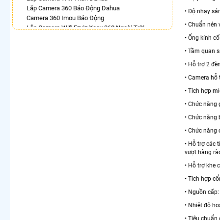
Lăp Camera 360 Báo Động Dahua
• Độ nhạy sán
Camera 360 Imou Báo Động
• Chuẩn nén
Lắp Camera Wifi Ezviz Xoay 360 Ngoài Trời
Camera Ip 360 Kbvision
• Ống kính c
Lắp Camera Ezviz Xoay 360 Trong Nhà
• Tầm quan s
Camera Wifi 360 Full Color Hik
• Hỗ trợ 2 đ
Camera Xoay 360 Kbvision Giá Rẻ
Camera Kbone Xoay 360
• Camera hỗ 
• Tích hợp mi
LẮP CAMERA THEO NHU CẦU
• Chức năng 
Lắp Camera Văn Phòng Giá Rẻ
Lắp Camera Nhà Xưởng Giá Rẻ
• Chức năng 
Lắp Camera Gia Đình Giá Rẻ
• Chức năng
Lắp Camera Kho Hàng Giá Rẻ
• Hỗ trợ các 
Lắp Camera Cửa Hàng Giá Rẻ
vượt hàng rào
Lắp Camera Wifi Giá Rẻ Chính Hãng
Lắp Camera Công Trình Giá Rẻ
• Hỗ trợ khe
Camera 360 Giá Rẻ
• Tích hợp cổ
• Nguồn cấp:
• Nhiệt độ h
• Tiêu chuẩn 