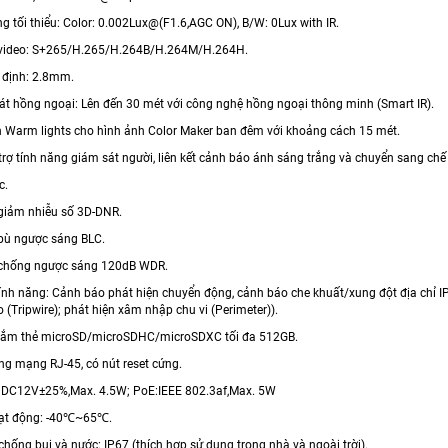
g tối thiểu: Color: 0.002Lux@(F1.6,AGC ON), B/W: 0Lux with IR.
 video: S+265/H.265/H.264B/H.264M/H.264H.
ố định: 2.8mm.
át hồng ngoại: Lên đến 30 mét với công nghệ hồng ngoại thông minh (Smart IR).
èn Warm lights cho hình ảnh Color Maker ban đêm với khoảng cách 15 mét.
trợ tính năng giám sát người, liên kết cảnh báo ánh sáng trắng và chuyển sang ch
c.
giảm nhiễu số 3D-DNR.
bù ngược sáng BLC.
 chống ngược sáng 120dB WDR.
tính năng: Cảnh báo phát hiện chuyển động, cảnh báo che khuất/xung đột địa chỉ IP,
 (Tripwire); phát hiện xâm nhập chu vi (Perimeter)).
 cắm thẻ microSD/microSDHC/microSDXC tối đa 512GB.
ng mạng RJ-45, có nút reset cứng.
 DC12V±25%,Max. 4.5W; PoE:IEEE 802.3af,Max. 5W
oạt động: -40℃~65℃.
chống bụi và nước: IP67 (thích hợp sử dụng trong nhà và ngoài trời).