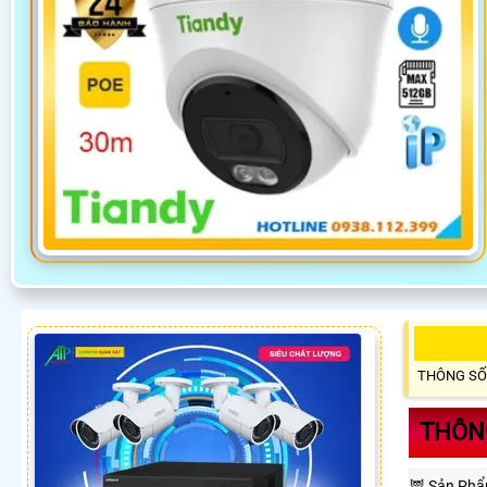
THÔNG SỐ
THÔNG
🦉 Sản Ph