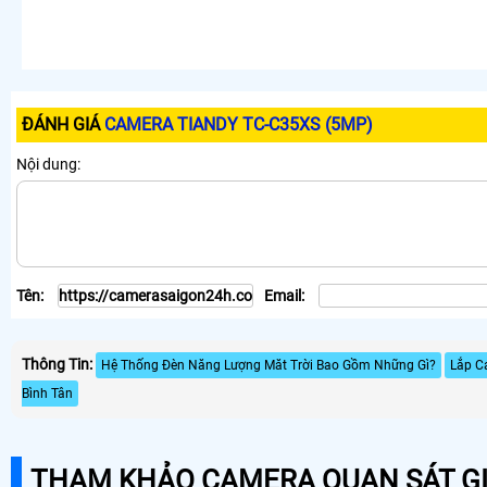
ĐÁNH GIÁ
CAMERA TIANDY TC-C35XS (5MP)
Nội dung:
Tên:
Email:
Thông Tin:
Hệ Thống Đèn Năng Lượng Măt Trời Bao Gồm Những Gì?
Lắp C
Bình Tân
THAM KHẢO CAMERA QUAN SÁT GI