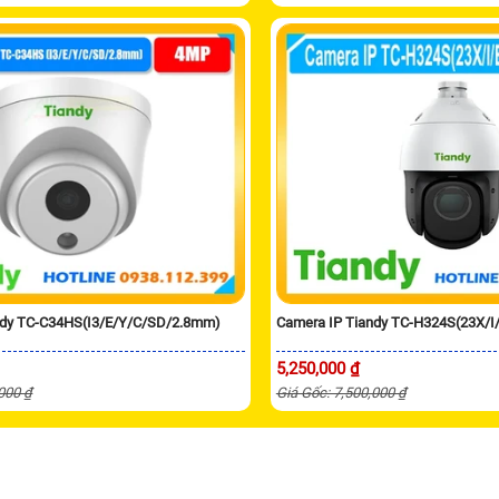
ndy TC-C34HS(I3/E/Y/C/SD/2.8mm)
Camera IP Tiandy TC-H324S(23X/I
5,250,000 ₫
,000 ₫
Giá Gốc: 7,500,000 ₫