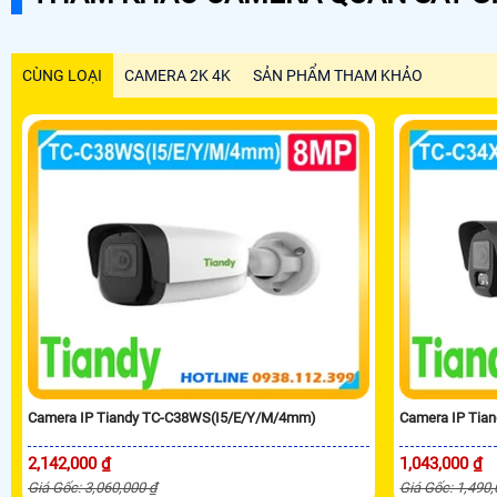
CÙNG LOẠI
CAMERA 2K 4K
SẢN PHẨM THAM KHẢO
Camera IP Tiandy TC-C38WS(I5/E/Y/M/4mm)
Camera IP Tia
2,142,000 ₫
1,043,000 ₫
Giá Gốc: 3,060,000 ₫
Giá Gốc: 1,490