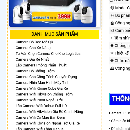
🔴 Model 
🔆 Độ phân
🤖️ Công n
🔳 Cảm biế
DANH MỤC SẢN PHẨM
⭐ Tầm nhì
Camera Có Đọc Mã QR
✺ Chống n
Camera Cho Xe Nâng
❄ Thiết kế
Tư Vấn Chọn Camera Cho Kho Logistics
Camera Giá Rẻ Nhất
✤ Chức nă
Lắp Camera Phòng Phẩu Thuật
🌅 Công n
Camera Có Chống Trộm
Camera Cho Công Trình Chuyên Dụng
Camera Nhìn Màn Hình Máy Tính
Camera Wifi Kbone Cube Giá Rẻ
Camera Wifi Hikvision Chống Trộm
THÔNG
Camera Wifi Imou Ngoài Trời
Lắp Camera Wifi Dahua Full HD
Camera Wifi Hikvision Giá Rẻ Chính Hãng
Camera IP Do
Camera Wifi Có Màu Ban Đêm
• Cảm biến h
Camera Wifi Kbvision Ngoài Trời Giá Rẻ
Lắp Camera Wifi Thân Dahua
• Độ phân gi