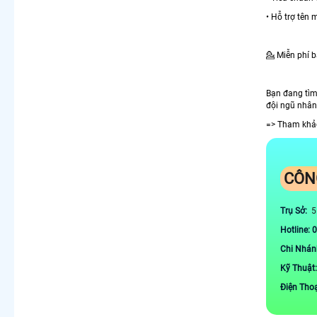
• Hỗ trợ tên 
💁 Miễn phí 
Bạn đang tì
đội ngũ nhân 
=> Tham khả
CÔN
Trụ Sở:
5
Hotline: 
Chi Nhán
Kỹ Thuật
Điện Tho