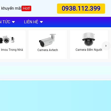
0938.112.399
 khuyến mãi
Hot!
N TỨC
LIÊN HỆ
 Imou Trong Nhà
Camera Đếm Người
Camera Avtech