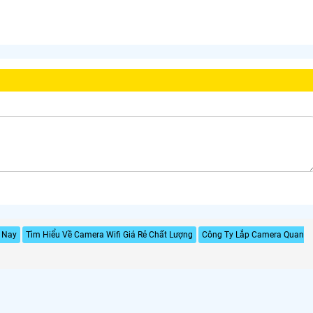
n Nay
Tìm Hiểu Về Camera Wifi Giá Rẻ Chất Lượng
Công Ty Lắp Camera Quan