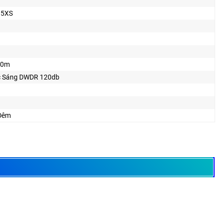
35XS
30m
 Sáng DWDR 120db
Ðêm