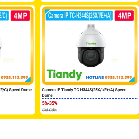
/E/C) Speed Dome
Camera IP Tiandy TC-H344S(25X/I/E+/A) Speed
Dome
5%-35%
Giá Gốc: