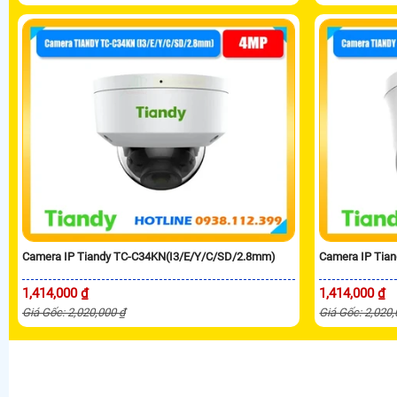
Camera IP Tiandy TC-C34KN(I3/E/Y/C/SD/2.8mm)
Camera IP Tia
1,414,000 ₫
1,414,000 ₫
Giá Gốc: 2,020,000 ₫
Giá Gốc: 2,020