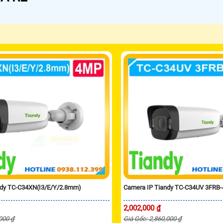
ndy TC-C34XN(I3/E/Y/2.8mm)
Camera IP Tiandy TC-C34UV 3FRB-
2,002,000 ₫
,000 ₫
Giá Gốc: 2,860,000 ₫