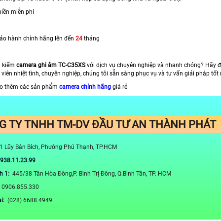
miền miễn phí
bảo hành chính hãng lên đến
24
tháng
m kiếm
camera ghi âm TC-C35XS
với dịch vụ chuyên nghiệp và nhanh chóng? Hãy đế
viên nhiệt tình, chuyên nghiệp, chúng tôi sẵn sàng phục vụ và tư vấn giải pháp tố
o thêm các sản phẩm
camera chính hãng
giá rẻ
G TY TNHH TM-DV ĐẦU TƯ AN THÀNH PHÁT
1 Lũy Bán Bích, Phường Phú Thạnh, TP.HCM
0938.11.23.99
h 1:
445/38 Tân Hòa Đông,P. Bình Trị Đông, Q.Bình Tân, TP. HCM
:
0906.855.330
ại:
(028) 6688.4949