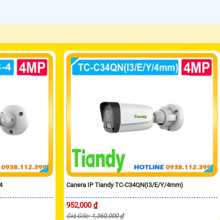
4
Canera IP Tiandy TC-C34QN(I3/E/Y/4mm)
952,000 ₫
Giá Gốc: 1,360,000 ₫