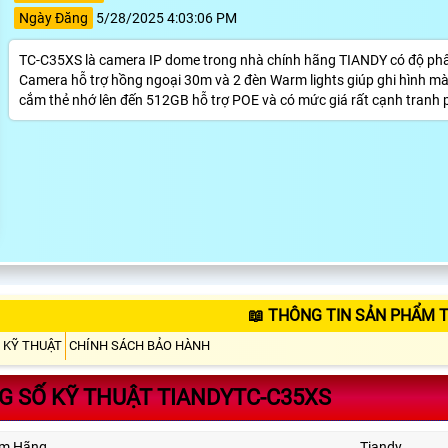
Ngày Đăng
5/28/2025 4:03:06 PM
TC-C35XS là camera IP dome trong nhà chính hãng TIANDY có độ phân 
Camera hỗ trợ hồng ngoại 30m và 2 đèn Warm lights giúp ghi hình m
cắm thẻ nhớ lên đến 512GB hỗ trợ POE và có mức giá rất cạnh tranh ph
📖 THÔNG TIN SẢN PHẨM 
 KỸ THUẬT
CHÍNH SÁCH BẢO HÀNH
 SỐ KỸ THUẬT TIANDYTC-C35XS
ẩm Hãng
Tiandy