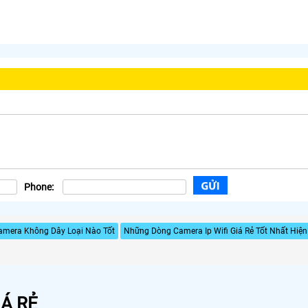
Phone:
amera Không Dây Loại Nào Tốt
Những Dòng Camera Ip Wifi Giá Rẻ Tốt Nhất Hiệ
Á RẺ