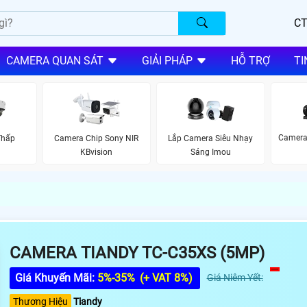
CT
CAMERA QUAN SÁT
GIẢI PHÁP
HỖ TRỢ
TI
Camera
Thấp
Camera Chip Sony NIR
Lắp Camera Siêu Nhạy
KBvision
Sáng Imou
CAMERA TIANDY TC-C35XS (5MP)
Giá Khuyến Mãi:
5%-35%
(+ VAT 8%)
Giá Niêm Yết:
Thương Hiệu
Tiandy