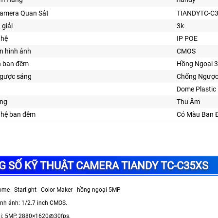
Camera Quan Sát
TIANDYTC-C
 giải
3k
ghệ
IP POE
n hình ảnh
CMOS
n ban đêm
Hồng Ngoại 
gược sáng
Chống Ngược
Dome Plastic
ng
Thu Âm
ghệ ban đêm
Có Màu Ban 
 SỐ KỸ THUẬT CAMERA TIANDY TC-C35XS
me - Starlight - Color Maker - hồng ngoại 5MP
ình ảnh: 1/2.7 inch CMOS.
ải: 5MP, 2880×1620@30fps.