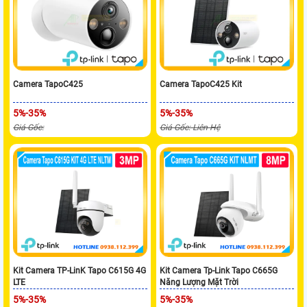
Camera TapoC425
Camera TapoC425 Kit
5%-35%
5%-35%
Giá Gốc:
Giá Gốc: Liên Hệ
Kit Camera TP-LinK Tapo C615G 4G
Kit Camera Tp-Link Tapo C665G
LTE
Năng Lượng Mặt Trời
5%-35%
5%-35%