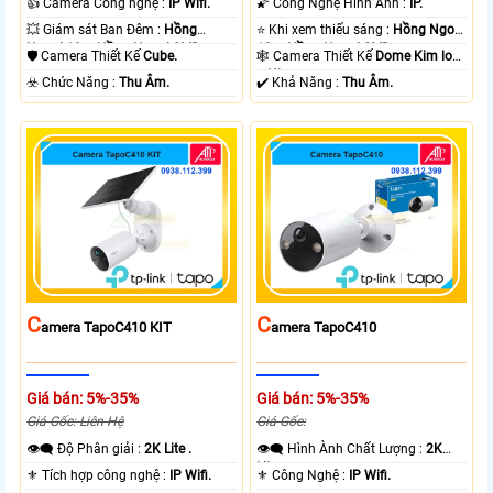
👍 Camera Công nghệ :
IP Wifi.
🌠 Công Nghệ Hình Ảnh :
IP.
💥 Giám sát Ban Đêm :
Hồng
⭐ Khi xem thiếu sáng :
Hồng Ngoại
Ngoại 10m Hồng Ngoại SMD.
10m Hồng Ngoại SMD.
🛡 Camera Thiết Kế
Cube.
🕸️ Camera Thiết Kế
Dome Kim loại
+ Nhựa.
️☣️ Chức Năng :
Thu Âm.
️✔️ Khả Năng :
Thu Âm.
C
C
Amera TapoC410 KIT
Amera TapoC410
Giá bán: 5%-35%
Giá bán: 5%-35%
Giá Gốc: Liên Hệ
Giá Gốc:
👁️‍🗨 Độ Phân giải :
2K Lite .
👁️‍🗨 Hình Ành Chất Lượng :
2K
Lite .
⚜️ Tích hợp công nghệ :
IP Wifi.
⚜️ Công Nghệ :
IP Wifi.