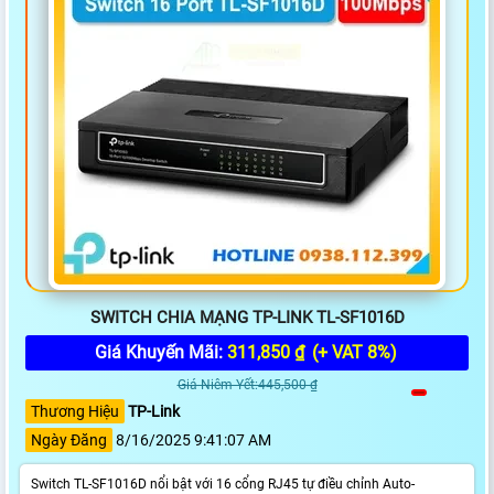
SWITCH CHIA MẠNG TP-LINK TL-SF1016D
Giá Khuyến Mãi:
311,850 ₫
(+ VAT 8%)
Giá Niêm Yết:445,500 ₫
Thương Hiệu
TP-Link
Ngày Đăng
8/16/2025 9:41:07 AM
Switch TL-SF1016D nổi bật với 16 cổng RJ45 tự điều chỉnh Auto-