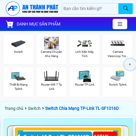
DANH MỤC SẢN PHẨM
Switch
Camera Chuyên
Linh Kiện Máy
Camera
Kho Hàng
Tính
Visioncop Trọn
Bộ
Thiết Bị Mạng
Router Wifi 7 Tp
Router TP-Link
Switch Tplink
Tplink
Link
›
›
Trang chủ
Switch
Switch Chia Mạng TP-Link TL-SF1016D