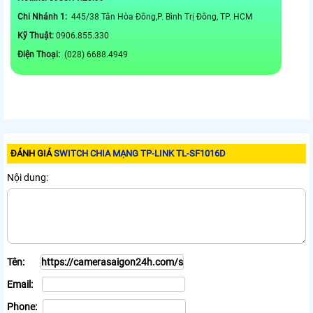
Chi Nhánh 1:
445/38 Tân Hòa Đông,P. Bình Trị Đông, TP. HCM
Kỹ Thuật:
0906.855.330
Điện Thoại:
(028) 6688.4949
ĐÁNH GIÁ
SWITCH CHIA MẠNG TP-LINK TL-SF1016D
Nội dung:
Tên:
Email:
Phone: