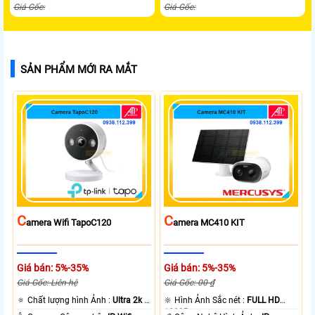
Giá Gốc:
Giá Gốc:
SẢN PHẨM MỚI RA MẮT
C
C
Amera Wifi TapoC120
Amera MC410 KIT
Giá bán: 5%-35%
Giá bán: 5%-35%
Giá Gốc: Liên hệ
Giá Gốc: 00 ₫
🔅 Chất lượng hình Ảnh :
Ultra 2k +
🔆 Hình Ảnh Sắc nét :
FULL HD
.
1080P .