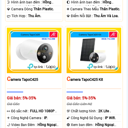
🌛 Hình ảnh ban đêm :
Hồng
🌔 Hình ảnh ban đêm :
Hồng
Ngoại 10m Có Màu Ban Ðêm.
Ngoại 10m Có Màu Ban Ðêm.
💎 Camera Dòng
Thân Plastic.
❄ Camera Theo Mẫu
Thân Plastic.
️ლ Tích Hợp :
Thu Âm.
️💎 Điểm Nỗi Bật :
Thu Âm Và Loa.
C
C
Amera TapoC425
Amera TapoC425 Kit
Giá bán: 5%-35%
Giá bán: 5%-35%
Giá Gốc:
Giá Gốc: Liên Hệ
️👀 Độ sắc nét :
FULL HD 1080P .
💯 Chất lượng hình :
2K Lite .
⚜️ Công Nghệ Camera :
IP.
🌠 Công Nghệ Sử Dụng :
IP Wifi.
🌙 Video Ban Đêm :
Hồng Ngoại
🔴 Xem ban đêm :
Hồng Ngoại