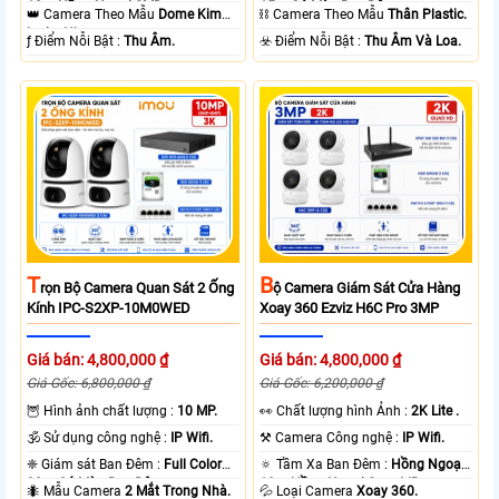
10m Hồng Ngoại SMD.
15m Có Màu Ban Ðêm.
👑 Camera Theo Mẫu
Dome Kim
⛓ Camera Theo Mẫu
Thân Plastic.
loại + Nhựa.
️ƒ Điểm Nỗi Bật :
Thu Âm.
️☣️ Điểm Nỗi Bật :
Thu Âm Và Loa.
T
B
Rọn Bộ Camera Quan Sát 2 Ống
Ộ Camera Giám Sát Cửa Hàng
Kính IPC-S2XP-10M0WED
Xoay 360 Ezviz H6C Pro 3MP
Giá bán: 4,800,000 ₫
Giá bán: 4,800,000 ₫
Giá Gốc: 6,800,000 ₫
Giá Gốc: 6,200,000 ₫
🦉 Hình ảnh chất lượng :
10 MP.
️👀 Chất lượng hình Ảnh :
2K Lite .
🕉️ Sử dụng công nghệ :
IP Wifi.
⚒ Camera Công nghệ :
IP Wifi.
❈ Giám sát Ban Đêm :
Full Color
🔅 Tầm Xa Ban Đêm :
Hồng Ngoại
20m Có Màu Ban Ðêm.
10m Hồng Ngoại Smart IR.
🐜 Mẫu Camera
2 Mắt Trong Nhà.
💦 Loại Camera
Xoay 360.