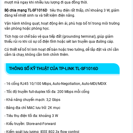
mượt mà ngay khi nhiều lưu lượng đi qua đồng thời.
Bộ chia mạng
TL-SF1016D
tiêu thụ điện rất thấp, chỉ khoảng 3 W, giảm
đáng kể nhiệt sinh ra và tiết kiệm điện năng.
Vận hành không quạt, hoạt động êm ái, phù hợp bố trí trong môi trường
văn phòng hoặc phòng học.
Tích hợp cơ chế bảo vệ qua tiếp đất (grounding terminal), giúp giảm
thiểu rủi ro khi có sự cố điện tĩnh hoặc sét lan truyền qua đường cáp.
Có thiết kế bố trí linh hoạt để bàn hoặc treo tường, dễ lắp đặt và chỉ cần
cắm là chạy, không cần tinh chỉnh thêm.
THÔNG SỐ KỸ THUẬT CỦA TP-LINK TL-SF1016D
- 16 cổng RJ45 10/100 Mbps, Auto-Negotiation, Auto-MDI/MDIX
- Tốc độ truyền full-duplex tối đa: 200 Mbps mỗi cổng
- Khả năng chuyển mạch: 3,2 Gbps
- Bảng địa chỉ MAC lưu trữ: 2K mục
- Tiêu thụ điện tối đa: khoảng 3 W
- Kiểu truyền: Store-and-Forward
- Kiểm soát lưu lượng: IEEE 802.3x flow control