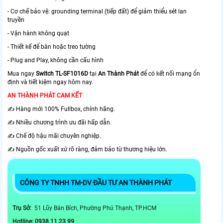
- Cơ chế bảo vệ: grounding terminal (tiếp đất) để giảm thiểu sét lan
truyền
- Vận hành không quạt
- Thiết kế để bàn hoặc treo tường
- Plug and Play, không cần cấu hình
Mua ngay
Switch TL-SF1016D
tại
An Thành Phát
để có kết nối mạng ổn
định và tiết kiệm ngay hôm nay.
AN THÀNH PHÁT CAM KẾT
✍️ Hàng mới 100% Fullbox, chính hãng.
✍️ Nhiều chương trình ưu đãi hấp dẫn.
✍️ Chế độ hậu mãi chuyên nghiệp.
✍️ Nguồn gốc xuất xứ rõ ràng, đảm bảo từ thương hiệu lớn.
CÔNG TY TNHH TM-DV ĐẦU TƯ AN THÀNH PHÁT
Trụ Sở:
51 Lũy Bán Bích, Phường Phú Thạnh, TP.HCM
Hotline: 0938.11.23.99