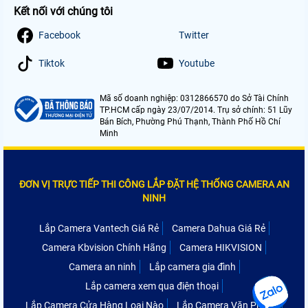
Kết nối với chúng tôi
Facebook
Twitter
Tiktok
Youtube
Mã số doanh nghiệp: 0312866570 do Sở Tài Chính
TP.HCM cấp ngày 23/07/2014. Trụ sở chính: 51 Lũy
Bán Bích, Phường Phú Thạnh, Thành Phố Hồ Chí
Minh
ĐƠN VỊ TRỰC TIẾP THI CÔNG LẮP ĐẶT HỆ THỐNG CAMERA AN
NINH
Lắp Camera Vantech Giá Rẻ
Camera Dahua Giá Rẻ
Camera Kbvision Chính Hãng
Camera HIKVISION
Camera an ninh
Lắp camera gia đình
Lắp camera xem qua điện thoại
Lắp Camera Cửa Hàng Loại Nào
Lắp Camera Văn Phòng