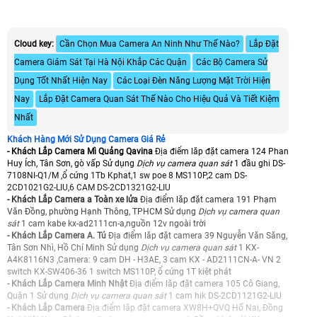
Cloud key:
Cần Chọn Mua Camera An Ninh Như Thế Nào?
Lắp Đặt
Camera Giám Sát Tại Hà Nội Khắp Các Quận
Các Bộ Camera Sử
Dụng Tốt Nhất Hiện Nay
Các Loại Đèn Năng Lượng Mặt Trời Hiện
Nay
Lắp Đặt Camera Quan Sát Thế Nào Cho Hiệu Quả Và Tiết Kiệm
Nhất
Khách Hàng Mới Sử Dụng Camera Giá Rẻ
- Khách Lắp Camera Mì Quảng Qavina
Địa điểm lăp đặt camera 124 Phan
Huy Ích, Tân Sơn, gò vấp Sử dụng
Dịch vụ camera quan sát
1 đầu ghi DS-
7108NI-Q1/M ,ổ cứng 1Tb Kphat,1 sw poe 8 MS110P,2 cam DS-
2CD1021G2-LIU,6 CAM DS-2CD1321G2-LIU
- Khách Lắp Camera a Toàn xe lửa
Địa điểm lăp đặt camera 191 Phạm
Văn Đồng, phường Hạnh Thông, TPHCM Sử dụng
Dịch vụ camera quan
sát
1 cam kabe kx-ad2111cn-a,nguồn 12v ngoài trời
- Khách Lắp Camera A. Tú
Địa điểm lăp đặt camera 39 Nguyễn Văn Săng,
Tân Sơn Nhì, Hồ Chí Minh Sử dụng
Dịch vụ camera quan sát
1 KX-
A4K8116N3 ,Camera: 9 cam DH - H3AE, 3 cam KX - AD2111CN-A- VN 2
switch KX-SW406-36 1 switch MS110P, ổ cứng 1T kiệt phát
- Khách Lắp Camera Minh Nhật
Địa điểm lăp đặt camera 105 Cô Giang,
Quận 1 Sử dụng
Dịch vụ camera quan sát
1 cam hik DS-2CD1121G2-LIU
- Khách Lắp Camera
Địa điểm lăp đặt camera XW8H+QVQ Hố Nai, Đồng