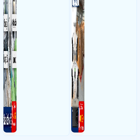
theo dõi an ninh trong thời
sắc nét cao
camera quan sát
lắp thêm 1 cam KX-AD2111CN-A-VN,đi lại cam ,wifi trên
gian thực qua điện thoại
lầu
hoặc máy tính từ xa
- Khách Lắp Camera Lẩu Bò Trăm Rưỡi
Địa điểm lăp đặt camera 701
phan văn trị,phường 1,gò vấp Sử dụng
Dịch vụ camera quan sát
1 cam
KX-AD2111CN-A-VN,1 sw poe 4 Ms106lp
- Khách Lắp Camera A. Nguyên
Địa điểm lăp đặt camera 6/11 liên khu
10-11, Bình Tân Sử dụng
Dịch vụ camera quan sát
Ổ cứng 1 T Kiệt phát
seagate HDD, 1 switch LS1005 1 cam DH-H3AE 2 cam KX- AD2111CN-A-
VN 1 đầu ghi KX -A8124N2 - VN