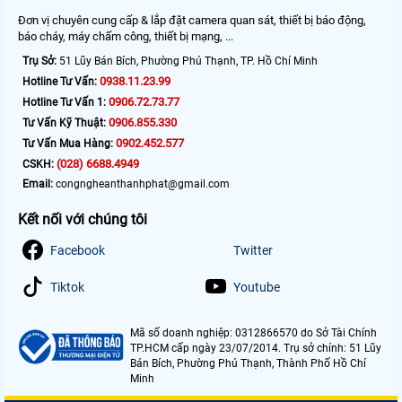
Đơn vị chuyên cung cấp & lắp đặt camera quan sát, thiết bị báo động,
báo cháy, máy chấm công, thiết bị mạng, ...
Trụ Sở:
51 Lũy Bán Bích, Phường Phú Thạnh, TP. Hồ Chí Minh
0938.11.23.99
Hotline Tư Vấn:
0906.72.73.77
Hotline Tư Vấn 1:
0906.855.330
Tư Vấn Kỹ Thuật:
0902.452.577
Tư Vấn Mua Hàng:
(028) 6688.4949
CSKH:
Email:
congngheanthanhphat@gmail.com
Kết nối với chúng tôi
Facebook
Twitter
Tiktok
Youtube
Mã số doanh nghiệp: 0312866570 do Sở Tài Chính
TP.HCM cấp ngày 23/07/2014. Trụ sở chính: 51 Lũy
Bán Bích, Phường Phú Thạnh, Thành Phố Hồ Chí
Minh