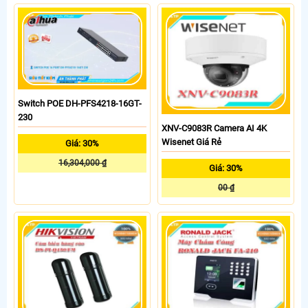
Switch POE DH-PFS4218-16GT-
230
XNV-C9083R Camera AI 4K
Wisenet Giá Rẻ
Giá: 30%
16,304,000 ₫
Giá: 30%
00 ₫