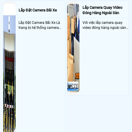
Lắp Camera Quay Video
Lắp Đặt Camera Bãi Xe
Đóng Hàng Ngoài Sàn
Lắp Đặt Camera Bãi Xe Là
Với việc lắp camera quay
trang bị hệ thống camera
video đóng hàng ngoài sàn
nhận diện biển số tại khu
thì đây là một giải pháp
vực cổng của các bãi giữ xe
camera cực kì cần thiết cho
kết hợp với phần mềm quản
các shop kinh doanh online
lý để ghi nhận lượt xe ra vào
đều nên sử dụng để có thể
chụp hình thông tin xe và
bảo vệ quyền lợi shop tránh
biển số lưu trực tiếp về máy
được các tình trạng bị đánh
tinh trạm để nhân viên tiện
mất cắp hàng hóa
đối soát, tính tiền xe xe ra
khỏi bãi