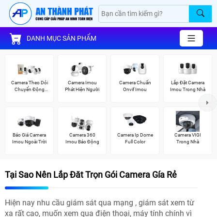
DANH MỤC SẢN PHẨM
Camera Theo Dỏi
Camera Imou
Camera Chuẩn
Lắp Đặt Camera
Chuyển Động
Phát Hiện Người
Onvif Imou
Imou Trong Nhà
Imou
Báo Giá Camera
Camera 360
Camera Ip Dome
Camera VIGI
Imou Ngoài Trời
Imou Báo Động
Full Color
Trong Nhà
Tại Sao Nên Lắp Đăt Trọn Gói Camera Gía Rẻ
Hiện nay nhu cầu giám sát qua mạng , giám sát xem từ
xa rất cao, muốn xem qua điện thoại, máy tính chính vì