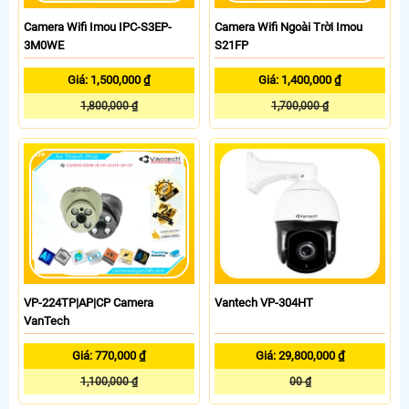
Camera Wifi Imou IPC-S3EP-
Camera Wifi Ngoài Trời Imou
3M0WE
S21FP
Giá: 1,500,000 ₫
Giá: 1,400,000 ₫
1,800,000 ₫
1,700,000 ₫
VP-224TP|AP|CP Camera
Vantech VP-304HT
VanTech
Giá: 770,000 ₫
Giá: 29,800,000 ₫
1,100,000 ₫
00 ₫