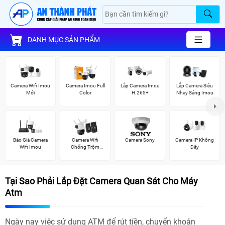
DANH MỤC SẢN PHẨM
Camera Wifi Imou
Camera Imou Full
Lắp Camera Imou
Lắp Camera Siêu
Mới
Color
H.265+
Nhạy Sáng Imou
Báo Giá Camera
Camera Wifi
Camera Sony
Camera IP Không
Wifi Imou
Chống Trộm
Dây
Imou
Tại Sao Phải Lắp Đặt Camera Quan Sát Cho Máy
Atm
Ngày nay việc sử dụng ATM để rút tiền, chuyển khoản