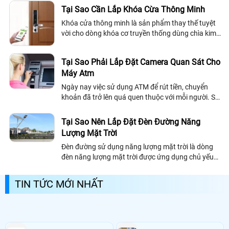
thiết bị máy chấm công đóng vai trò quan...
Tại Sao Cần Lắp Khóa Cừa Thông Minh
Khóa cửa thông minh là sản phẩm thay thế tuyệt
vời cho dòng khóa cơ truyền thống dùng chìa kim
loại để mở. Loại khóa cửa này ngày càng được
người tiêu dùng ưa chuộng và tin dùng...
Tại Sao Phải Lắp Đặt Camera Quan Sát Cho
Máy Atm
Ngày nay việc sử dụng ATM để rút tiền, chuyển
khoản đã trở lên quá quen thuộc với mỗi người. Sự
tiện lợi mang lại là rất cao nhưng vẫn là mối nguy
hiểm tiềm ẩn
Tại Sao Nên Lắp Đặt Đèn Đường Năng
Lượng Mặt Trời
Đèn đường sử dụng năng lượng mặt trời là dòng
đèn năng lượng mặt trời được ứng dụng chủ yếu
để chiếu sáng đường, lối đi, sân cổng, và sử dụng
100% năng lượng từ ánh sáng mặt...
TIN TỨC MỚI NHẤT