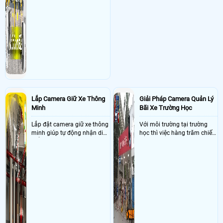
Lắp Camera Giữ Xe Thông
Giải Pháp Camera Quản Lý
Minh
Bãi Xe Trường Học
Lắp đặt camera giữ xe thông
Với môi trường tại trường
minh giúp tự động nhận diện
học thì việc hàng trăm chiếc
biển số nâng cao tính bảo
xe vào trường cùng lúc vậy
mật tài sản giảm thiểu tình
nên việc quản lý và đảm báo
trạng ùn tắc tại cửa ra vào
số lượng xe vào một lần là
và cắt giảm chi phí thuê
điều cực kì khó để quản lý,
nhân viên giữ xe
vậy nên việc áp dụng giải
pháp camera quản lý bãi xe
trường học sẽ cực kì đáng
đầu tư giúp nhanh chóng
giải quyết vấn đề này