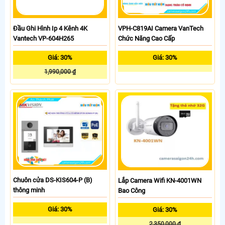
Đầu Ghi Hình Ip 4 Kênh 4K
VPH-C819AI Camera VanTech
Vantech VP-604H265
Chức Năng Cao Cấp
Giá: 30%
Giá: 30%
1,990,000 ₫
Chuôn cửa DS-KIS604-P (B)
Lắp Camera Wifi KN-4001WN
thông minh
Bao Công
Giá: 30%
Giá: 30%
2,350,000 ₫