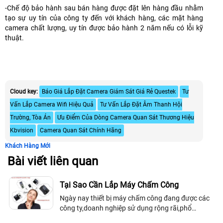
-Chế độ bảo hành sau bán hàng được đặt lên hàng đầu nhằm
tạo sự uy tín của công ty đến với khách hàng, các mặt hàng
camera chất lượng, uy tín được bảo hành 2 năm nếu có lỗi kỹ
thuật.
Cloud key:
Báo Giá Lắp Đặt Camera Giám Sát Giá Rẻ Questek
Tư
Vấn Lắp Camera Wifi Hiệu Quả
Tư Vấn Lắp Đặt Âm Thanh Hội
Trường, Tòa Án
Ưu Điểm Của Dòng Camera Quan Sát Thương Hiệu
Kbvision
Camera Quan Sát Chính Hãng
Khách Hàng Mới
Bài viết liên quan
Tại Sao Cần Lắp Máy Chấm Công
Ngày nay thiết bị máy chấm công đang được các
công ty,doanh nghiệp sử dụng rộng rãi,phổ
biến,bởi mỗi doanh nghiệp đã thấy được giá trị của