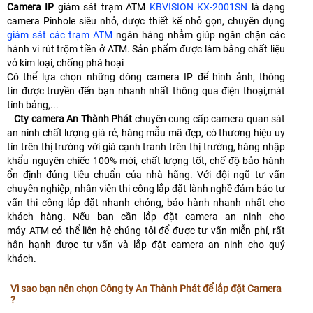
Camera IP
giám sát trạm ATM
KBVISION KX-2001SN
là dạng
camera Pinhole siêu nhỏ, dược thiết kế nhỏ gọn, chuyên dụng
giám sát các trạm ATM
ngân hàng nhằm giúp ngăn chặn các
hành vi rút trộm tiền ở ATM. Sản phẩm được làm bằng chất liệu
vỏ kim loại, chống phá hoại
Có thể lựa chọn những dòng camera IP để hình ảnh, thông
tin được truyền đến bạn nhanh nhất thông qua điện thoại,mát
tính bảng,...
Cty camera An Thành Phát
chuyên cung cấp camera quan sát
an ninh chất lượng giá rẻ, hàng mẫu mã đẹp, có thương hiệu uy
tín trên thị trường với giá cạnh tranh trên thị trường, hàng nhập
khẩu nguyên chiếc 100% mới, chất lượng tốt, chế độ bảo hành
ổn định đúng tiêu chuẩn của nhà hãng. Với đội ngũ tư vấn
chuyên nghiệp, nhân viên thi công lắp đặt lành nghề đảm bảo tư
vấn thi công lắp đặt nhanh chóng, bảo hành nhanh nhất cho
khách hàng. Nếu bạn cần lắp đặt camera an ninh cho
máy
ATM
có thể liên hệ chúng tôi để được tư vấn miễn phí, rất
hân hạnh được tư vấn và lắp đặt camera an ninh cho quý
khách.
Vì sao bạn nên chọn Công ty An Thành Phát để lắp đặt Camera
?