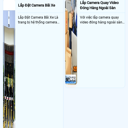
Lắp Camera Quay Video
Lắp Đặt Camera Bãi Xe
Đóng Hàng Ngoài Sàn
Lắp Đặt Camera Bãi Xe Là
Với việc lắp camera quay
trang bị hệ thống camera
video đóng hàng ngoài sàn
nhận diện biển số tại khu
thì đây là một giải pháp
vực cổng của các bãi giữ xe
camera cực kì cần thiết cho
kết hợp với phần mềm quản
các shop kinh doanh online
lý để ghi nhận lượt xe ra vào
đều nên sử dụng để có thể
chụp hình thông tin xe và
bảo vệ quyền lợi shop tránh
biển số lưu trực tiếp về máy
được các tình trạng bị đánh
tinh trạm để nhân viên tiện
mất cắp hàng hóa
đối soát, tính tiền xe xe ra
khỏi bãi