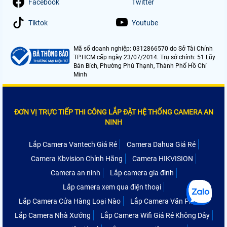
Facebook
Twitter
Tiktok
Youtube
Mã số doanh nghiệp: 0312866570 do Sở Tài Chính
TP.HCM cấp ngày 23/07/2014. Trụ sở chính: 51 Lũy
Bán Bích, Phường Phú Thạnh, Thành Phố Hồ Chí
Minh
ĐƠN VỊ TRỰC TIẾP THI CÔNG LẮP ĐẶT HỆ THỐNG CAMERA AN
NINH
Lắp Camera Vantech Giá Rẻ
Camera Dahua Giá Rẻ
Camera Kbvision Chính Hãng
Camera HIKVISION
Camera an ninh
Lắp camera gia đình
Lắp camera xem qua điện thoại
Lắp Camera Cửa Hàng Loại Nào
Lắp Camera Văn Phòng
Lắp Camera Nhà Xưởng
Lắp Camera Wifi Giá Rẻ Không Dây