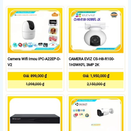
Camera Wifi Imou IPC-A22EP-D-
CAMERA EVIZ CS-H8-R100-
V2
1H3WKFL 3MP 2K
Giá: 899,000 ₫
Giá: 1,950,000 ₫
1,098,000 ₫
2,150,000 ₫