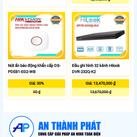
Nút ấn báo động khẩn cấp DS-
Đầu ghi hình 32 kênh Hilook
PDEB1-EG2-WB
DVR-232Q-K2
Giá: 30%
Giá: 13,470,000 ₫
00 ₫
13,670,000 ₫