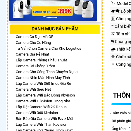
🏷 Model 
👁️‍🗨 Độ p
🇼 Công n
™️ Cảm biế
DANH MỤC SẢN PHẨM
💡 Tầm nh
Camera Có Đọc Mã QR
₩ Chống n
Camera Cho Xe Nâng
Tư Vấn Chọn Camera Cho Kho Logistics
🌧️ Thiết kế
Camera Giá Rẻ Nhất
💎 Chức n
Lắp Camera Phòng Phẩu Thuật
🎇 Công n
Camera Có Chống Trộm
Camera Cho Công Trình Chuyên Dụng
Camera Nhìn Màn Hình Máy Tính
Lắp Camera Wifi 360 Imou Giá Rẻ
Camera Wifi Siêu Nét
THÔNG
Lắp Camera Wifi Báo Động Kbvision
Camera Wifi Hikvision Trong Nhà
Lắp Đặt Camera Wifi 2K Dahua
Camera Wifi 360 Kbvision
- Cảm biến hì
Bản Báo Giá Camera Wifi Ezviz Mới
- Độ phân g
Lắp Camera Wifi Thân Kbvision
- Ống kính : 
Lắp Camera 360 Chống Trộm Ezviz