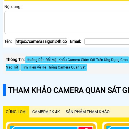
Nội dung:
Tên:
Email:
Thông Tin:
Hướng Dẫn Đổi Mật Khẩu Camera Giám Sát Trên Ứng Dụng Cms
Nào Tốt
Tìm Hiểu Về Hệ Thống Camera Quan Sát
THAM KHẢO CAMERA QUAN SÁT GI
CÙNG LOẠI
CAMERA 2K 4K
SẢN PHẨM THAM KHẢO