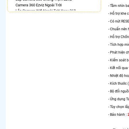
Camera 360 Ezviz Ngoài Trời
- Tầm nhìn b
Lắp Camera Wifi Ngoài Trời Xoay 360
- Hỗ trợ khe
Camera 360 Báo Động Kbvision
- Có nút RES
Lắp Camera Wifi Imou Full Color
Lắp Camera Xoay 360
- Chuẩn nén 
Top 5 Camera Wifi 360 Tốt
- Hỗ trợ Chố
Camera 360 Chống Trộm Hikvision
- Tích hợp mi
LẮP CAMERA THEO NHU CẦU
- Phát hiện 
Lắp Camera Văn Phòng Giá Rẻ
- Kiểm soát 
Lắp Camera Nhà Xưởng Giá Rẻ
- Kết nối qua
Lắp Camera Gia Đình Giá Rẻ
Lắp Camera Kho Hàng Giá Rẻ
- Nhiệt độ h
Lắp Camera Cửa Hàng Giá Rẻ
- Kích thước 
Lắp Camera Wifi Giá Rẻ Chính Hãng
- Bộ đổi ngu
Lắp Camera Công Trình Giá Rẻ
Camera 360 Giá Rẻ
- Ứng dụng T
- Tùy chọn lắ
- Bảo hành :