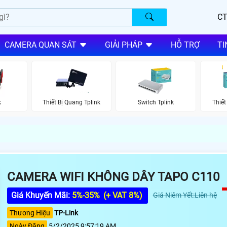
CT
CAMERA QUAN SÁT
GIẢI PHÁP
HỖ TRỢ
TI
k
Thiết Bị Quang Tplink
Switch Tplink
Thiết
CAMERA WIFI KHÔNG DÂY TAPO C110
Giá Khuyến Mãi:
5%-35%
(+ VAT 8%)
Giá Niêm Yết:Liên hệ
Thương Hiệu
TP-Link
Ngày Đăng
5/2/2025 9:57:19 AM