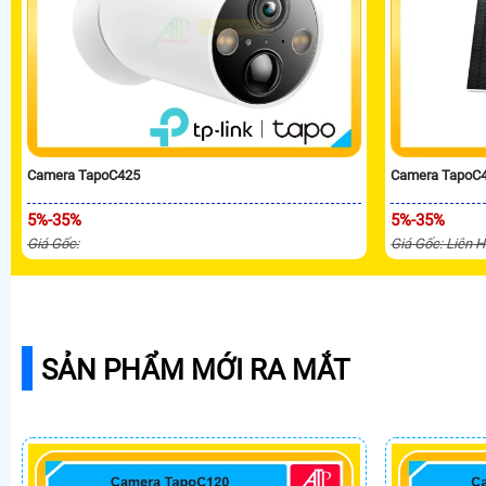
Camera TapoC425
Camera TapoC4
5%-35%
5%-35%
Giá Gốc:
Giá Gốc: Liên 
SẢN PHẨM MỚI RA MẮT