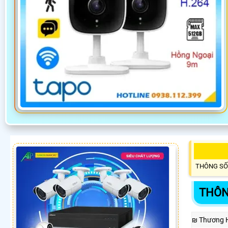
THÔNG SỐ
THÔN
₪ Thương 