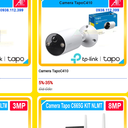
Camera TapoC410
5%-35%
Giá Gốc: