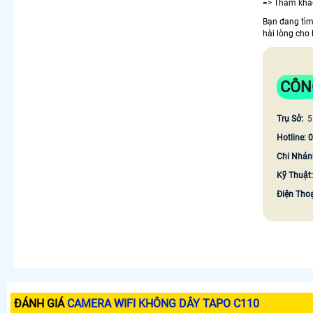
=> Tham khả
Bạn đang tì
hài lòng cho 
CÔN
Trụ Sở:
5
Hotline: 
Chi Nhán
Kỹ Thuật
Điện Tho
ĐÁNH GIÁ
CAMERA WIFI KHÔNG DÂY TAPO C110