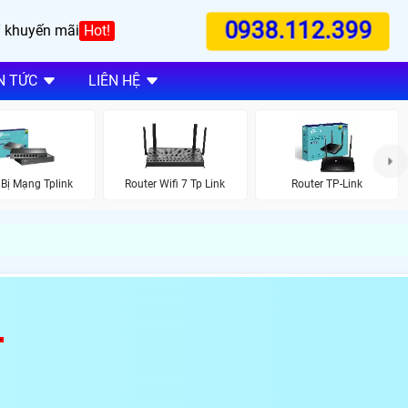
0938.112.399
 khuyến mãi
Hot!
N TỨC
LIÊN HỆ
 Bị Mạng Tplink
Router Wifi 7 Tp Link
Router TP-Link