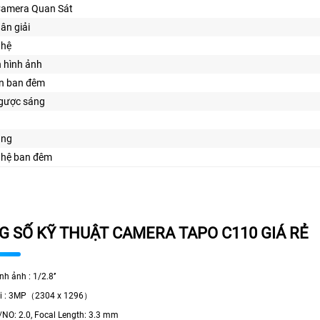
Camera Quan Sát
hân giải
ghệ
n hình ảnh
ìn ban đêm
gược sáng
ăng
ghệ ban đêm
 SỐ KỸ THUẬT CAMERA TAPO C110 GIÁ RẺ
nh ảnh : 1/2.8’’
iải : 3MP（2304 x 1296）
F/NO: 2.0, Focal Length: 3.3 mm