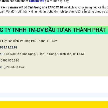
o thêm các sản phẩm
camera wifi
giá rẻ khác tại đây
m kiếm
camera wifi cố định trong nhà TAPO C110
với dịch vụ chuyên nghiệp và lắp
bạn. Với đội ngũ nhân viên nhiệt tình, chuyên nghiệp, chúng tôi sẵn sàng phục vụ v
G TY TNHH TM-DV ĐẦU TƯ AN THÀNH PHÁT
1 Lũy Bán Bích, Phường Phú Thạnh, TP.HCM
0938.11.23.99
h 1:
445/38 Tân Hòa Đông,P. Bình Trị Đông, Q.Bình Tân, TP. HCM
:
0906.855.330
ại:
(028) 6688.4949