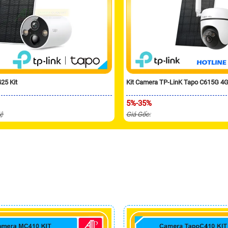
25 Kit
Kit Camera TP-LinK Tapo C615G 4G
5%-35%
Hệ
Giá Gốc: