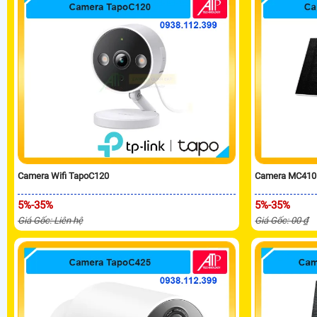
Camera Wifi TapoC120
Camera MC410
5%-35%
5%-35%
Giá Gốc: Liên hệ
Giá Gốc: 00 ₫