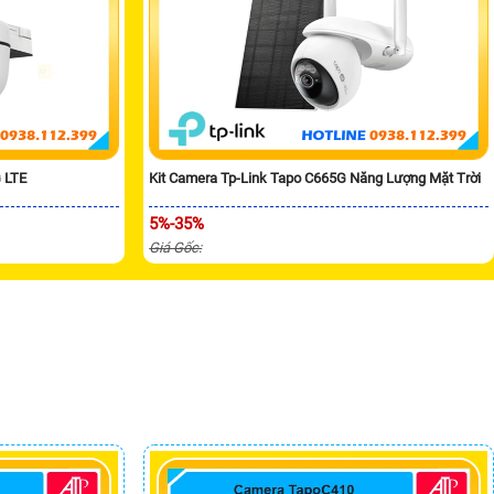
 LTE
Kit Camera Tp-Link Tapo C665G Năng Lượng Mặt Trời
5%-35%
Giá Gốc: