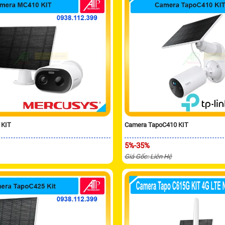
 KIT
Camera TapoC410 KIT
5%-35%
Giá Gốc: Liên Hệ