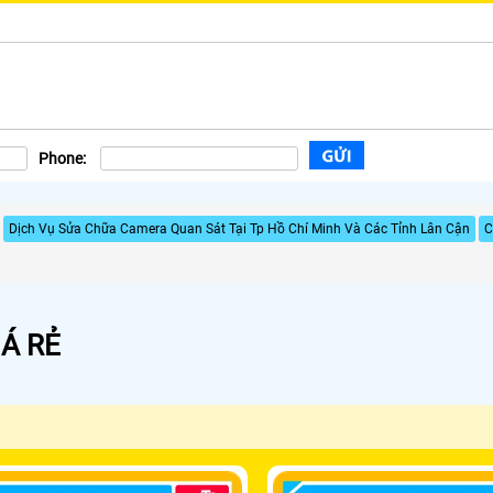
Phone:
Dịch Vụ Sửa Chữa Camera Quan Sát Tại Tp Hồ Chí Minh Và Các Tỉnh Lân Cận
C
Á RẺ