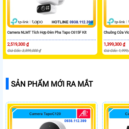
Camera NLMT Tích Hợp Đèn Pha Tapo C615F Kit
Chuông Cửa Vi
2,519,300 ₫
1,399,300 ₫
Giá Gốc: 3,599,000 ₫
Giá Gốc: 1,999
SẢN PHẨM MỚI RA MẮT