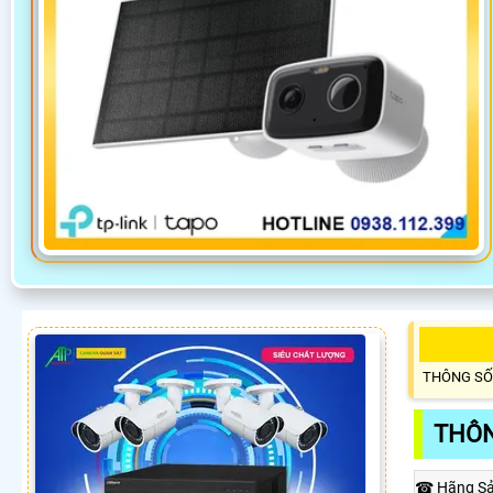
THÔNG SỐ
THÔN
☎ Hãng Sả