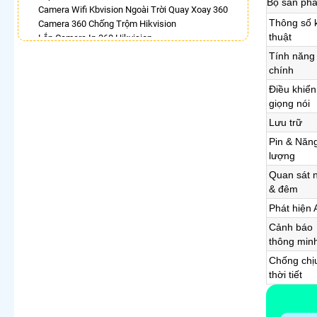
Bộ sản ph
Camera Wifi Kbvision Ngoài Trời Quay Xoay 360
Thông số 
Camera 360 Chống Trộm Hikvision
thuật
Lắp Camera Ip 360 Hikvision
Camera Dahua Xoay 360 Độ
Tính năng
Lắp Camera 360 Có Chống Trộm
chính
Camera Ip 360 Kbvision
Điều khiển
Lắp Camera Xoay 360 Toàn Cảnh
giọng nói
Camera Hilook Xoay 360
Lưu trữ
LẮP CAMERA THEO NHU CẦU
Pin & Năn
Lắp Camera Văn Phòng Giá Rẻ
lượng
Lắp Camera Nhà Xưởng Giá Rẻ
Quan sát 
Lắp Camera Gia Đình Giá Rẻ
& đêm
Lắp Camera Kho Hàng Giá Rẻ
Phát hiện 
Lắp Camera Cửa Hàng Giá Rẻ
Lắp Camera Wifi Giá Rẻ Chính Hãng
Cảnh báo
Lắp Camera Công Trình Giá Rẻ
thông min
Camera 360 Giá Rẻ
Chống chị
thời tiết