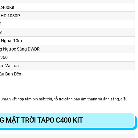
C400Kit
 HD 1080P
i
S
 Ngoại 10m
g Ngược Sáng DWDR
 360
Âm Và Loa
àu Ban Ðêm
00mAh kết hợp tấm pin mặt trời, hỗ trợ cảnh báo âm thanh và ánh sáng, điều
 MẶT TRỜI TAPO C400 KIT