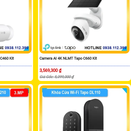
C460 Kit
Camera AI 4K NLMT Tapo C660 Kit
3,569,300 ₫
Giá Gốc: 5,099,000 ₫