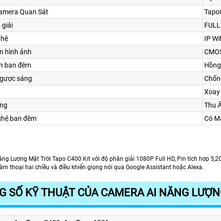
amera Quan Sát
Tapo
 giải
FULL
ghệ
IP Wif
n hình ảnh
CMO
ìn ban đêm
Hồng
ngược sáng
Chốn
Xoay
ng
Thu 
ghệ ban đêm
Có M
ng Lượng Mặt Trời Tapo C400 Kit với độ phân giải 1080P Full HD, Pin tích hợp 5,2
đàm thoại hai chiều và điều khiển giọng nói qua Google Assistant hoặc Alexa.
 SỐ KỸ THUẬT CỦA CAMERA AI NĂNG LƯỢNG