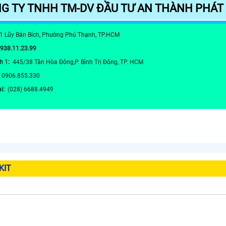
G TY TNHH TM-DV ĐẦU TƯ AN THÀNH PHÁT
1 Lũy Bán Bích, Phường Phú Thạnh, TP.HCM
0938.11.23.99
h 1:
445/38 Tân Hòa Đông,P. Bình Trị Đông, TP. HCM
:
0906.855.330
ại:
(028) 6688.4949
KIT