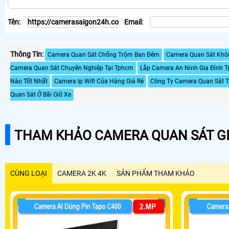
Tên:
Email:
Thông Tin:
Camera Quan Sát Chống Trộm Ban Đêm
Camera Quan Sát Khôn
Camera Quan Sát Chuyên Nghiệp Tại Tphcm
Lắp Camera An Ninh Gia Đình 
Nào Tốt Nhất
Camera Ip Wifi Cửa Hàng Giá Rẻ
Công Ty Camera Quan Sát T
Quan Sát Ở Bãi Giữ Xe
THAM KHẢO CAMERA QUAN SÁT GI
CÙNG LOẠI
CAMERA 2K 4K
SẢN PHẨM THAM KHẢO