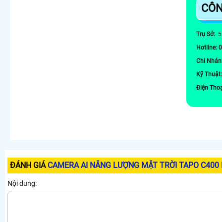
CÔN
Trụ Sở:
5
Hotline: 
Chi Nhán
Kỹ Thuật
Điện Tho
ĐÁNH GIÁ
CAMERA AI NĂNG LƯỢNG MẶT TRỜI TAPO C400 
Nội dung: