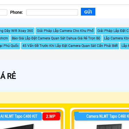
Phone:
g Dây Wifi Xoay 360
Giải Pháp Lắp Camera Cho Khu Phố
Giải Pháp Lắp Đặt 
Tphcm
Báo Giá Lắp Đặt Camera Quan Sát Dahua Giá Rẻ Trọn Bộ
Lắp Camera Kbv
ại Phú Quốc
45 Vấn Đề Trước Khi Lắp Đặt Camera Quan Sát Cấn Phải Biết
Lắp 
Á RẺ