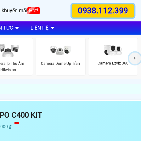
0938.112.399
 khuyến mãi
Hot!
N TỨC
LIÊN HỆ
Camera Ezviz 360
era Ip Thu Âm
Camera Dome Up Trần
Hikvision
PO C400 KIT
,000 ₫