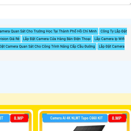
Camera Quan Sát Cho Trường Học Tại Thành Phố Hồ Chí Minh
Công Ty Lắp Đặt
ision Giá Rẻ
Lắp Đặt Camera Cửa Hàng Bán Điện Thoại
Lắp Camera Ip Wifi
Đặt Camera Quan Sát Cho Công Trình Nâng Cấp Cầu Đường
Lắp Đặt Camera