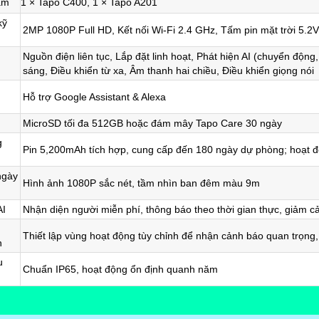
ẩm
1 × Tapo C400, 1 × Tapo A201
kỹ
2MP 1080P Full HD, Kết nối Wi-Fi 2.4 GHz, Tấm pin mặt trời 5.
Nguồn điện liên tục, Lắp đặt linh hoạt, Phát hiện AI (chuyển đ
sáng, Điều khiển từ xa, Âm thanh hai chiều, Điều khiển giọng nói
Hỗ trợ Google Assistant & Alexa
MicroSD tối đa 512GB hoặc đám mây Tapo Care 30 ngày
g
Pin 5,200mAh tích hợp, cung cấp đến 180 ngày dự phòng; hoạt độ
ngày
Hình ảnh 1080P sắc nét, tầm nhìn ban đêm màu 9m
AI
Nhận diện người miễn phí, thông báo theo thời gian thực, giảm c
Thiết lập vùng hoạt động tùy chỉnh để nhận cảnh báo quan trọng,
h
u
Chuẩn IP65, hoạt động ổn định quanh năm