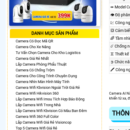
⤂ Model C
👁 Độ phân
💹 Công n
🔳 Cảm biế
DANH MỤC SẢN PHẨM
🌈 Tầm nh
Camera Có Đọc Mã QR
☄️ Chống 
Camera Cho Xe Nâng
Tư Vấn Chọn Camera Cho Kho Logistics
♊ Thiết kế
Camera Giá Rẻ Nhất
➲ Chức nă
Lắp Camera Phòng Phẩu Thuật
🖍 Công n
Camera Có Chống Trộm
Camera Cho Công Trình Chuyên Dụng
Camera Nhìn Màn Hình Máy Tính
Camera Wifi Kbvision Ngoài Trời Giá Rẻ
Camera Wifi Hikvision 360
Camera AI Nă
khiển từ xa, 
Lắp Camera Wifi Imou Tích Hợp Báo Động
Lắp Camera Wifi Trong Nhà
Lắp Camera Wifi Kbvision Có Màu Ban Đêm
THÔNG
Camera Wifi 360 Full Color
Lắp Camera Wifi Giá Rẻ Visioncop
Top 5 Camera Wifi Giá Rẻ