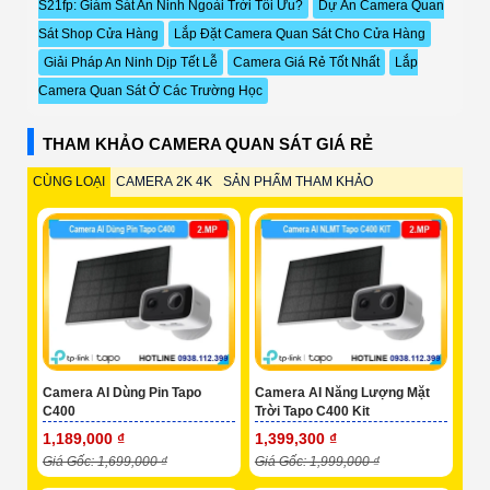
S21fp: Giám Sát An Ninh Ngoài Trời Tối Ưu?
Dự Án Camera Quan
Sát Shop Cửa Hàng
Lắp Đặt Camera Quan Sát Cho Cửa Hàng
Giải Pháp An Ninh Dịp Tết Lễ
Camera Giá Rẻ Tốt Nhất
Lắp
Camera Quan Sát Ở Các Trường Học
THAM KHẢO CAMERA QUAN SÁT GIÁ RẺ
CÙNG LOẠI
CAMERA 2K 4K
SẢN PHẨM THAM KHẢO
Camera AI Dùng Pin Tapo
Camera AI Năng Lượng Mặt
C400
Trời Tapo C400 Kit
1,189,000 ₫
1,399,300 ₫
Giá Gốc: 1,699,000 ₫
Giá Gốc: 1,999,000 ₫