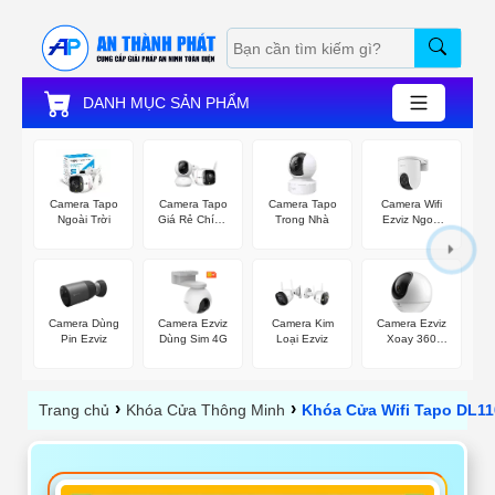
DANH MỤC SẢN PHẨM
Camera Tapo
Camera Tapo
Camera Tapo
Camera Wifi
Ngoài Trời
Giá Rẻ Chính
Trong Nhà
Ezviz Ngoài
Hãng
Trời
Camera Dùng
Camera Ezviz
Camera Kim
Camera Ezviz
Pin Ezviz
Dùng Sim 4G
Loại Ezviz
Xoay 360
Trong Nhà
›
›
Trang chủ
Khóa Cửa Thông Minh
Khóa Cửa Wifi Tapo DL11