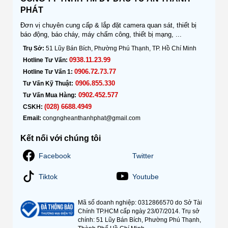
PHÁT
Đơn vị chuyên cung cấp & lắp đặt camera quan sát, thiết bị
báo động, báo cháy, máy chấm công, thiết bị mạng, ...
Trụ Sở:
51 Lũy Bán Bích, Phường Phú Thạnh, TP. Hồ Chí Minh
0938.11.23.99
Hotline Tư Vấn:
0906.72.73.77
Hotline Tư Vấn 1:
0906.855.330
Tư Vấn Kỹ Thuật:
0902.452.577
Tư Vấn Mua Hàng:
(028) 6688.4949
CSKH:
Email:
congngheanthanhphat@gmail.com
Kết nối với chúng tôi
Facebook
Twitter
Tiktok
Youtube
Mã số doanh nghiệp: 0312866570 do Sở Tài
Chính TP.HCM cấp ngày 23/07/2014. Trụ sở
chính: 51 Lũy Bán Bích, Phường Phú Thạnh,