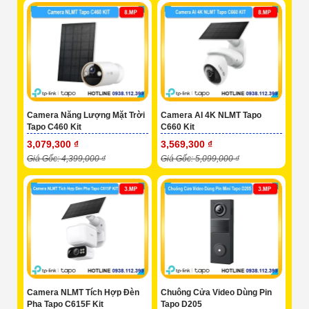
Camera Năng Lượng Mặt Trời
Camera AI 4K NLMT Tapo
Tapo C460 Kit
C660 Kit
3,079,300 ₫
3,569,300 ₫
Giá Gốc: 4,399,000 ₫
Giá Gốc: 5,099,000 ₫
Camera NLMT Tích Hợp Đèn
Chuông Cửa Video Dùng Pin
Pha Tapo C615F Kit
Tapo D205