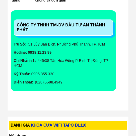
dàng
chóng và đơn giản
CÔNG TY TNHH TM-DV ĐẦU TƯ AN THÀNH
PHÁT
Trụ Sở:
51 Lũy Bán Bích, Phường Phú Thạnh, TP.HCM
Hotline: 0938.11.23.99
Chi Nhánh 1:
445/38 Tân Hòa Đông,P. Bình Trị Đông, TP.
HCM
Kỹ Thuật:
0906.855.330
Điện Thoại:
(028) 6688.4949
ĐÁNH GIÁ
KHÓA CỬA WIFI TAPO DL110
Nội dung: