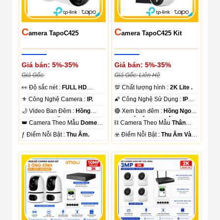
C
C
Amera TapoC425
Amera TapoC425 Kit
Giá bán: 5%-35%
Giá bán: 5%-35%
Giá Gốc:
Giá Gốc: Liên Hệ
️👀 Độ sắc nét :
FULL HD
💯 Chất lượng hình :
2K Lite .
1080P .
⚜️ Công Nghệ Camera :
IP.
🌠 Công Nghệ Sử Dụng :
IP
Wifi.
🌙 Video Ban Đêm :
Hồng
🔴 Xem ban đêm :
Hồng Ngoại
Ngoại 10m Hồng Ngoại SMD.
15m Có Màu Ban Ðêm.
👑 Camera Theo Mẫu
Dome
⛓ Camera Theo Mẫu
Thân
Kim loại + Nhựa.
Plastic.
️ƒ Điểm Nỗi Bật :
Thu Âm.
️☣️ Điểm Nỗi Bật :
Thu Âm Và
Loa.