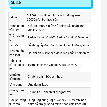
DL110
2.4 GHz, pin lithium-ion sạc lại dung lượng
Kết nối
10000mAh tích hợp sẵn
Nhận dạng
Siêu nhanh 0.4 giây, độ chính xác nhận dạng
vân tay
vân tay 99.2%
Thời lượng
1 năm ở chế độ Wi-Fi, 2 năm ở chế độ Bluetooth
pin
Lắp đặt
Dễ dàng lắp đặt, điều khiển từ xa, tự động khóa
Tiêu chuẩn
Đạt chuẩn BHMA cấp độ 2, mã chống nhìn trộm
bảo mật
Điều khiển
bằng giọng
Tương thích với Google Assistant và Alexa
nói
Chuông
Chuông cảnh báo tích hợp
cảnh báo
Ứng dụng
Ứng dụng Tapo
Chống thời
Chuẩn IP65 cho thiết bị ngoài trời
tiết
Các phương
Dùng ứng dụng Tapo, vân tay, Bluetooth, bàn
thức mở
phím số, trợ lý thông minh hoặc chìa khóa dự