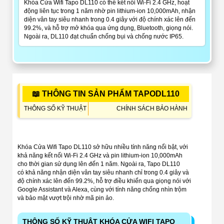
Khóa Cửa Wifi Tapo DL110 có thể kết nối Wi-Fi 2.4 GHz, hoạt
động liên tục trong 1 năm nhờ pin lithium-ion 10,000mAh, nhận
diện vân tay siêu nhanh trong 0.4 giây với độ chính xác lên đến
99.2%, và hỗ trợ mở khóa qua ứng dụng, Bluetooth, giọng nói.
Ngoài ra, DL110 đạt chuẩn chống bụi và chống nước IP65.
📖 THÔNG TIN SẢN PHẨM TAPODL110
THÔNG SỐ KỸ THUẬT
CHÍNH SÁCH BẢO HÀNH
Khóa Cửa Wifi Tapo DL110 sở hữu nhiều tính năng nổi bật, với
khả năng kết nối Wi-Fi 2.4 GHz và pin lithium-ion 10,000mAh
cho thời gian sử dụng lên đến 1 năm. Ngoài ra, Tapo DL110
có khả năng nhận diện vân tay siêu nhanh chỉ trong 0.4 giây và
độ chính xác lên đến 99.2%, hỗ trợ điều khiển qua giọng nói với
Google Assistant và Alexa, cùng với tính năng chống nhìn trộm
và bảo mật vượt trội nhờ mã pin ảo.
THÔNG SỐ KỸ THUẬT KHÓA CỬA WIFI TAPO