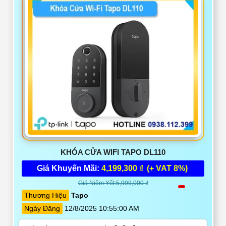
KHÓA CỬA WIFI TAPO DL110
Giá Khuyến Mãi:
4,199,300 ₫
(+ VAT 8%)
Giá Niêm Yết:5,999,000 ₫
Thương Hiệu
Tapo
Ngày Đăng
12/8/2025 10:55:00 AM