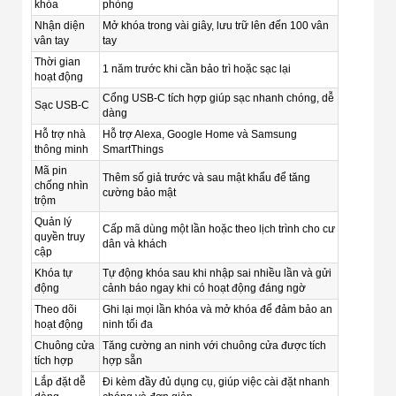
khóa
phòng
Nhận diện
Mở khóa trong vài giây, lưu trữ lên đến 100 vân
vân tay
tay
Thời gian
1 năm trước khi cần bảo trì hoặc sạc lại
hoạt động
Cổng USB-C tích hợp giúp sạc nhanh chóng, dễ
Sạc USB-C
dàng
Hỗ trợ nhà
Hỗ trợ Alexa, Google Home và Samsung
thông minh
SmartThings
Mã pin
Thêm số giả trước và sau mật khẩu để tăng
chống nhìn
cường bảo mật
trộm
Quản lý
Cấp mã dùng một lần hoặc theo lịch trình cho cư
quyền truy
dân và khách
cập
Khóa tự
Tự động khóa sau khi nhập sai nhiều lần và gửi
động
cảnh báo ngay khi có hoạt động đáng ngờ
Theo dõi
Ghi lại mọi lần khóa và mở khóa để đảm bảo an
hoạt động
ninh tối đa
Chuông cửa
Tăng cường an ninh với chuông cửa được tích
tích hợp
hợp sẵn
Lắp đặt dễ
Đi kèm đầy đủ dụng cụ, giúp việc cài đặt nhanh