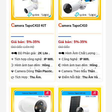
C
C
Amera TapoC410 KIT
Amera TapoC410
Giá bán: 5%-35%
Giá bán: 5%-35%
Giá Gốc: Liên Hệ
Giá Gốc:
👁️‍🗨 Độ Phân giải :
2K Lite .
👁️‍🗨 Hình Ành Chất Lượng :
2K Lite .
⚜️ Tích hợp công nghệ :
IP Wifi.
⚜️ Công Nghệ :
IP Wifi.
🌛 Hình ảnh ban đêm :
Hồng
🌔 Hình ảnh ban đêm :
Hồng
Ngoại 10m Có Màu Ban Ðêm.
Ngoại 10m Có Màu Ban Ðêm.
💎 Camera Dòng
Thân Plastic.
❄ Camera Theo Mẫu
Thân
Plastic.
️ლ Tích Hợp :
Thu Âm.
️💎 Điểm Nỗi Bật :
Thu Âm Và
Loa.