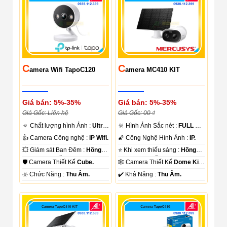
C
C
Amera Wifi TapoC120
Amera MC410 KIT
Giá bán: 5%-35%
Giá bán: 5%-35%
Giá Gốc: Liên hệ
Giá Gốc: 00 ₫
🔅 Chất lượng hình Ảnh :
Ultra
🔆 Hình Ảnh Sắc nét :
FULL HD
2k + .
1080P .
👍 Camera Công nghệ :
IP Wifi.
🌠 Công Nghệ Hình Ảnh :
IP.
💥 Giám sát Ban Đêm :
Hồng
⭐ Khi xem thiếu sáng :
Hồng
Ngoại 10m Hồng Ngoại SMD.
Ngoại 10m Hồng Ngoại SMD.
🛡 Camera Thiết Kế
Cube.
🕸️ Camera Thiết Kế
Dome Kim
loại + Nhựa.
️☣️ Chức Năng :
Thu Âm.
️✔️ Khả Năng :
Thu Âm.