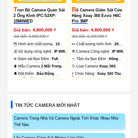
T
B
Rọn Bộ Camera Quan Sát
Ộ Camera Giám Sát Cửa
2 Ống Kính IPC-S2XP-
Hàng Xoay 360 Ezviz H6C
10M0WED
Pro 3MP
Giá bán: 4,800,000 ₫
Giá bán: 4,800,000 ₫
Giá Gốc: 6,800,000 ₫
Giá Gốc: 6,200,000 ₫
🦉 Hình ảnh chất lượng :
10
️👀 Chất lượng hình Ảnh :
2K
MP.
Lite .
🕉️ Sử dụng công nghệ :
IP Wifi.
⚒ Camera Công nghệ :
IP Wifi.
❈ Giám sát Ban Đêm :
Full
🔅 Tầm Xa Ban Đêm :
Hồng
Color 20m Có Màu Ban Ðêm.
Ngoại 10m Hồng Ngoại Smart
🐜 Mẫu Camera
2 Mắt Trong
💦 Loại Camera
Xoay 360.
IR.
Nhà.
️🔔 Đặt Điểm :
Báo Động
️ƒ Chức Năng :
Xoay 360 Thu
Chuyển Động.
Âm.
TIN TỨC CAMERA MỚI NHẤT
Camera Trong Nhà Và Camera Ngoài Trời Khác Nhau Như
Thế Nào
Lắp Camera Giám Sát Phòng Làm Việc