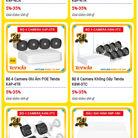
K4P-4CR
K8P-4TR
5%-35%
5%-35%
Giá Gốc: 00 ₫
Giá Gốc: 00 ₫
Bộ 4 Camera Ghi Âm POE Tenda
Bộ 8 Camera Không Dây Tenda
K4P-4TR
K8W-3TC
5%-35%
5%-35%
Giá Gốc: 00 ₫
Giá Gốc: 00 ₫