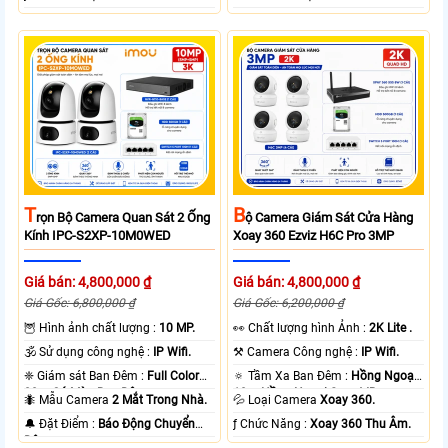
T
B
Rọn Bộ Camera Quan Sát 2 Ống
Ộ Camera Giám Sát Cửa Hàng
Kính IPC-S2XP-10M0WED
Xoay 360 Ezviz H6C Pro 3MP
Giá bán: 4,800,000 ₫
Giá bán: 4,800,000 ₫
Giá Gốc: 6,800,000 ₫
Giá Gốc: 6,200,000 ₫
🦉 Hình ảnh chất lượng :
10 MP.
️👀 Chất lượng hình Ảnh :
2K Lite .
🕉️ Sử dụng công nghệ :
IP Wifi.
⚒ Camera Công nghệ :
IP Wifi.
❈ Giám sát Ban Đêm :
Full Color
🔅 Tầm Xa Ban Đêm :
Hồng Ngoại
20m Có Màu Ban Ðêm.
10m Hồng Ngoại Smart IR.
🐜 Mẫu Camera
2 Mắt Trong Nhà.
💦 Loại Camera
Xoay 360.
️🔔 Đặt Điểm :
Báo Động Chuyển
️ƒ Chức Năng :
Xoay 360 Thu Âm.
Động.