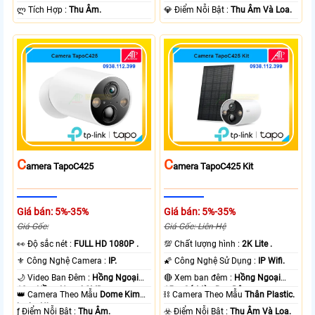
️ლ Tích Hợp :
Thu Âm.
️💎 Điểm Nỗi Bật :
Thu Âm Và Loa.
C
C
Amera TapoC425
Amera TapoC425 Kit
Giá bán: 5%-35%
Giá bán: 5%-35%
Giá Gốc:
Giá Gốc: Liên Hệ
️👀 Độ sắc nét :
FULL HD 1080P .
💯 Chất lượng hình :
2K Lite .
⚜️ Công Nghệ Camera :
IP.
🌠 Công Nghệ Sử Dụng :
IP Wifi.
🌙 Video Ban Đêm :
Hồng Ngoại
🔴 Xem ban đêm :
Hồng Ngoại
10m Hồng Ngoại SMD.
15m Có Màu Ban Ðêm.
👑 Camera Theo Mẫu
Dome Kim
⛓ Camera Theo Mẫu
Thân Plastic.
loại + Nhựa.
️ƒ Điểm Nỗi Bật :
Thu Âm.
️☣️ Điểm Nỗi Bật :
Thu Âm Và Loa.