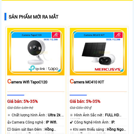
SẢN PHẨM MỚI RA MẮT
C
C
Amera Wifi TapoC120
Amera MC410 KIT
Giá bán: 5%-35%
Giá bán: 5%-35%
Giá Gốc: Liên hệ
Giá Gốc: 00 ₫
🔅 Chất lượng hình Ảnh :
Ultra 2k +
🔆 Hình Ảnh Sắc nét :
FULL HD
.
1080P .
👍 Camera Công nghệ :
IP Wifi.
🌠 Công Nghệ Hình Ảnh :
IP.
💥 Giám sát Ban Đêm :
Hồng
⭐ Khi xem thiếu sáng :
Hồng Ngoại