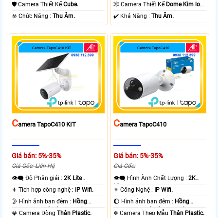
Ngoại 10m Hồng Ngoại SMD.
10m Hồng Ngoại SMD.
🛡 Camera Thiết Kế
Cube.
🕸️ Camera Thiết Kế
Dome Kim loại
+ Nhựa.
️☣️ Chức Năng :
Thu Âm.
️✔️ Khả Năng :
Thu Âm.
C
C
Amera TapoC410 KIT
Amera TapoC410
Giá bán: 5%-35%
Giá bán: 5%-35%
Giá Gốc: Liên Hệ
Giá Gốc:
👁️‍🗨 Độ Phân giải :
2K Lite .
👁️‍🗨 Hình Ành Chất Lượng :
2K
Lite .
⚜️ Tích hợp công nghệ :
IP Wifi.
⚜️ Công Nghệ :
IP Wifi.
🌛 Hình ảnh ban đêm :
Hồng
🌔 Hình ảnh ban đêm :
Hồng
Ngoại 10m Có Màu Ban Ðêm.
Ngoại 10m Có Màu Ban Ðêm.
💎 Camera Dòng
Thân Plastic.
❄ Camera Theo Mẫu
Thân Plastic.