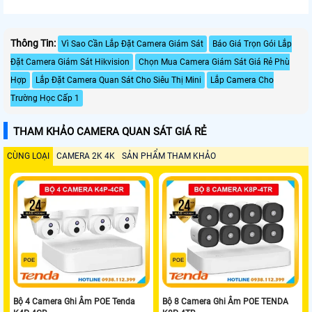
Thông Tin:
Vì Sao Cần Lắp Đặt Camera Giám Sát
Báo Giá Trọn Gói Lắp
Đặt Camera Giám Sát Hikvision
Chọn Mua Camera Giám Sát Giá Rẻ Phù
Hợp
Lắp Đặt Camera Quan Sát Cho Siêu Thị Mini
Lắp Camera Cho
Trường Học Cấp 1
THAM KHẢO CAMERA QUAN SÁT GIÁ RẺ
CÙNG LOẠI
CAMERA 2K 4K
SẢN PHẨM THAM KHẢO
Bộ 4 Camera Ghi Âm POE Tenda
Bộ 8 Camera Ghi Âm POE TENDA