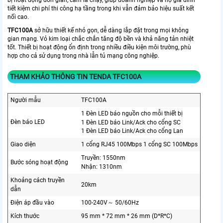
bị hoạt động đơn giản, cắm là chạy, giúp doanh nghiệp và hộ gia đình
tiết kiệm chi phí thi công hạ tầng trong khi vẫn đảm bảo hiệu suất kết
nối cao.
TFC100A
sở hữu thiết kế nhỏ gọn, dễ dàng lắp đặt trong mọi không
gian mạng. Vỏ kim loại chắc chắn tăng độ bền và khả năng tản nhiệt
tốt. Thiết bị hoạt động ổn định trong nhiều điều kiện môi trường, phù
hợp cho cả sử dụng trong nhà lẫn tủ mạng công nghiệp.
THAM KHẢO THÔNG TIN TENDA TFC100A
Người mẫu
TFC100A
1 Đèn LED báo nguồn cho mỗi thiết bị
Đèn báo LED
1 Đèn LED báo Link/Ack cho cổng SC
1 Đèn LED báo Link/Ack cho cổng Lan
Giao diện
1 cổng RJ45 100Mbps 1 cổng SC 100Mbps
Truyền: 1550nm
Bước sóng hoạt động
Nhận: 1310nm
Khoảng cách truyền
20km
dẫn
Điện áp đầu vào
100-240V～ 50/60Hz
Kích thước
95 mm * 72 mm * 26 mm (D*R*C)