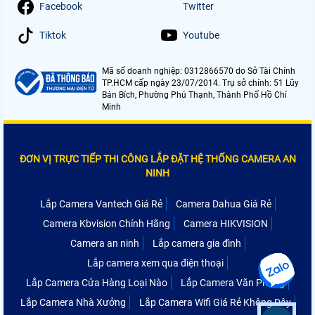
Facebook
Twitter
Tiktok
Youtube
Mã số doanh nghiệp: 0312866570 do Sở Tài Chính
TP.HCM cấp ngày 23/07/2014. Trụ sở chính: 51 Lũy
Bán Bích, Phường Phú Thạnh, Thành Phố Hồ Chí
Minh
ĐƠN VỊ TRỰC TIẾP THI CÔNG LẮP ĐẶT HỆ THỐNG CAMERA AN
NINH
Lắp Camera Vantech Giá Rẻ
Camera Dahua Giá Rẻ
Camera Kbvision Chính Hãng
Camera HIKVISION
Camera an ninh
Lắp camera gia đình
Lắp camera xem qua điện thoại
Lắp Camera Cửa Hàng Loại Nào
Lắp Camera Văn Phòng
Lắp Camera Nhà Xưởng
Lắp Camera Wifi Giá Rẻ Không Dây