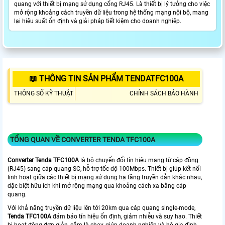
quang với thiết bị mạng sử dụng cổng RJ45. Là thiết bị lý tưởng cho việc
mở rộng khoảng cách truyền dữ liệu trong hệ thống mạng nội bộ, mang
lại hiệu suất ổn định và giải pháp tiết kiệm cho doanh nghiệp.
📖 THÔNG TIN SẢN PHẨM TENDATFC100A
THÔNG SỐ KỸ THUẬT
CHÍNH SÁCH BẢO HÀNH
TỔNG QUAN VỀ CONVERTER TENDA TFC100A
Converter Tenda TFC100A
là bộ chuyển đổi tín hiệu mạng từ cáp đồng
(RJ45) sang cáp quang SC, hỗ trợ tốc độ 100Mbps. Thiết bị giúp kết nối
linh hoạt giữa các thiết bị mạng sử dụng hạ tầng truyền dẫn khác nhau,
đặc biệt hữu ích khi mở rộng mạng qua khoảng cách xa bằng cáp
quang.
Với khả năng truyền dữ liệu lên tới 20km qua cáp quang single-mode,
Tenda TFC100A
đảm bảo tín hiệu ổn định, giảm nhiễu và suy hao. Thiết