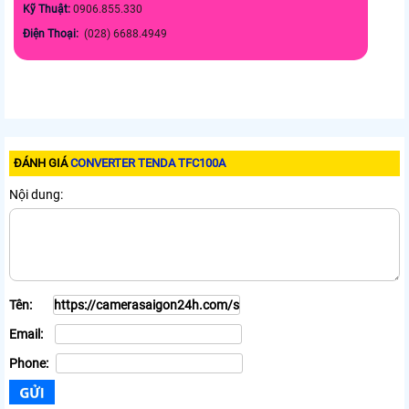
Kỹ Thuật:
0906.855.330
Điện Thoại:
(028) 6688.4949
ĐÁNH GIÁ
CONVERTER TENDA TFC100A
Nội dung:
Tên:
Email:
Phone: