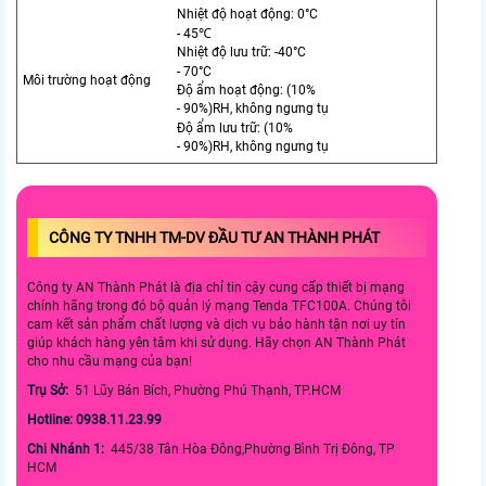
Nhiệt độ hoạt động: 0°C
- 45℃
Nhiệt độ lưu trữ: -40°C
- 70°C
Môi trường hoạt động
Độ ẩm hoạt động: (10%
- 90%)RH, không ngưng tụ
Độ ẩm lưu trữ: (10%
- 90%)RH, không ngưng tụ
CÔNG TY TNHH TM-DV ĐẦU TƯ AN THÀNH PHÁT
Công ty AN Thành Phát là địa chỉ tin cậy cung cấp thiết bị mạng
chính hãng trong đó bộ quản lý mạng Tenda TFC100A. Chúng tôi
cam kết sản phẩm chất lượng và dịch vụ bảo hành tận nơi uy tín
giúp khách hàng yên tâm khi sử dụng. Hãy chọn AN Thành Phát
cho nhu cầu mạng của bạn!
Trụ Sở:
51 Lũy Bán Bích, Phường Phú Thạnh, TP.HCM
Hotline: 0938.11.23.99
Chi Nhánh 1:
445/38 Tân Hòa Đông,Phường Bình Trị Đông, TP
HCM