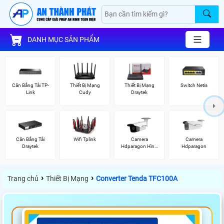
DANH MỤC SẢN PHẨM
Cân Bằng Tải TP-
Thiết Bị Mạng
Thiết Bị Mạng
Switch Netis
Link
Cudy
Draytek
Cân Bằng Tải
Wifi Tplink
Camera
Camera
Draytek
Hdparagon Hình
Hdparagon
Ảnh 4K
›
›
Trang chủ
Thiết Bị Mạng
Converter Tenda TFC100A