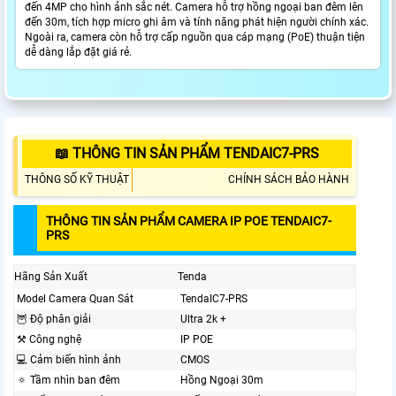
đến 4MP cho hình ảnh sắc nét. Camera hỗ trợ hồng ngoại ban đêm lên
đến 30m, tích hợp micro ghi âm và tính năng phát hiện người chính xác.
Ngoài ra, camera còn hỗ trợ cấp nguồn qua cáp mạng (PoE) thuận tiện
dễ dàng lắp đặt giá rẻ.
📖 THÔNG TIN SẢN PHẨM TENDAIC7-PRS
THÔNG SỐ KỸ THUẬT
CHÍNH SÁCH BẢO HÀNH
THÔNG TIN SẢN PHẨM CAMERA IP POE TENDAIC7-
PRS
Hãng Sản Xuất
Tenda
Model Camera Quan Sát
TendaIC7-PRS
🦉 Độ phân giải
Ultra 2k +
⚒ Công nghệ
IP POE
💻 Cảm biến hình ảnh
CMOS
🔅 Tầm nhìn ban đêm
Hồng Ngoại 30m