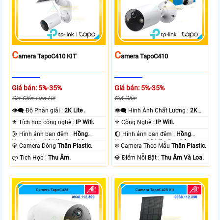
C
C
Amera TapoC410 KIT
Amera TapoC410
Giá bán: 5%-35%
Giá bán: 5%-35%
Giá Gốc: Liên Hệ
Giá Gốc:
👁️‍🗨 Độ Phân giải :
2K Lite .
👁️‍🗨 Hình Ành Chất Lượng :
2K
Lite .
⚜️ Tích hợp công nghệ :
IP Wifi.
⚜️ Công Nghệ :
IP Wifi.
🌛 Hình ảnh ban đêm :
Hồng
🌔 Hình ảnh ban đêm :
Hồng
Ngoại 10m Có Màu Ban Ðêm.
Ngoại 10m Có Màu Ban Ðêm.
💎 Camera Dòng
Thân Plastic.
❄ Camera Theo Mẫu
Thân Plastic.
️ლ Tích Hợp :
Thu Âm.
️💎 Điểm Nỗi Bật :
Thu Âm Và Loa.