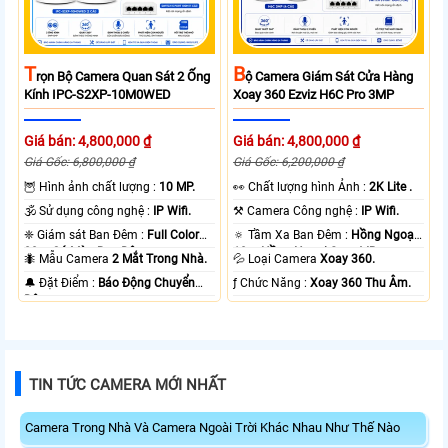
T
B
Rọn Bộ Camera Quan Sát 2 Ống
Ộ Camera Giám Sát Cửa Hàng
Kính IPC-S2XP-10M0WED
Xoay 360 Ezviz H6C Pro 3MP
Giá bán: 4,800,000 ₫
Giá bán: 4,800,000 ₫
Giá Gốc: 6,800,000 ₫
Giá Gốc: 6,200,000 ₫
🦉 Hình ảnh chất lượng :
10 MP.
️👀 Chất lượng hình Ảnh :
2K Lite .
🕉️ Sử dụng công nghệ :
IP Wifi.
⚒ Camera Công nghệ :
IP Wifi.
❈ Giám sát Ban Đêm :
Full Color
🔅 Tầm Xa Ban Đêm :
Hồng Ngoại
20m Có Màu Ban Ðêm.
10m Hồng Ngoại Smart IR.
🐜 Mẫu Camera
2 Mắt Trong Nhà.
💦 Loại Camera
Xoay 360.
️🔔 Đặt Điểm :
Báo Động Chuyển
️ƒ Chức Năng :
Xoay 360 Thu Âm.
Động.
TIN TỨC CAMERA MỚI NHẤT
Camera Trong Nhà Và Camera Ngoài Trời Khác Nhau Như Thế Nào