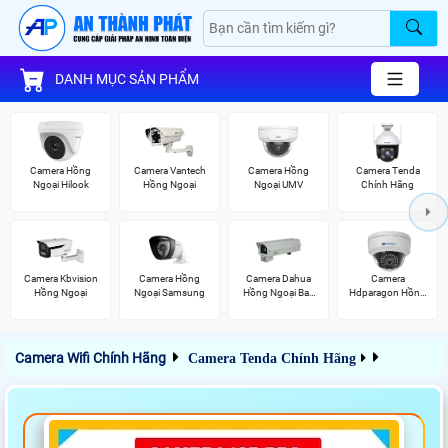
DANH MỤC SẢN PHẨM
Camera Hồng
Camera Vantech
Camera Hồng
Camera Tenda
Ngoại Hilook
Hồng Ngoại
Ngoại UMV
Chính Hãng
Camera Kbvision
Camera Hồng
Camera Dahua
Camera
Hồng Ngoại
Ngoại Samsung
Hồng Ngoại Ban
Hdparagon Hồng
Đêm
Ngoại
Camera Wifi Chính Hãng
Camera Tenda Chính Hãng