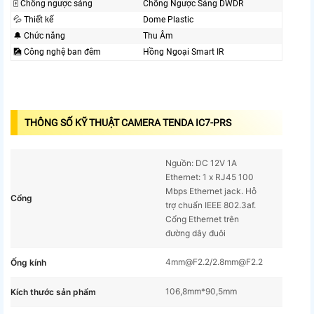
🀄 Chống ngược sáng
Chống Ngược Sáng DWDR
💦 Thiết kế
Dome Plastic
🔔 Chức năng
Thu Âm
🎑 Công nghệ ban đêm
Hồng Ngoại Smart IR
THÔNG SỐ KỸ THUẬT CAMERA TENDA IC7-PRS
Nguồn: DC 12V 1A
Ethernet: 1 x RJ45 100
Mbps Ethernet jack. Hỗ
Cổng
trợ chuẩn IEEE 802.3af.
Cổng Ethernet trên
đường dây đuôi
4mm@F2.2/2.8mm@F2.2
Ống kính
106,8mm*90,5mm
Kích thước sản phẩm