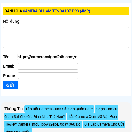
ĐÁNH GIÁ
CAMERA GHI ÂM TENDA IC7-PRS (4MP)
Nội dung:
Tên:
Email:
Phone:
Thông Tin:
Lắp Đặt Camera Quan Sát Cho Quán Cafe
Chọn Camera
Giám Sát Cho Gia Đình Như Thế Nào?
Lắp Camera Xem Mã Vận Đơn
Review Camera Imou Ipc-A32ep-L Xoay 360 Độ
Giá Lắp Camera Cho Cửa
Hàng Bao Nhiêu