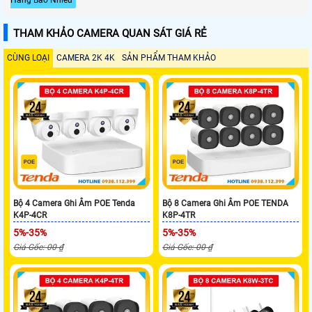
THAM KHẢO CAMERA QUAN SÁT GIÁ RẺ
CÙNG LOẠI
CAMERA 2K 4K
SẢN PHẨM THAM KHẢO
Bộ 4 Camera Ghi Âm POE Tenda
Bộ 8 Camera Ghi Âm POE TENDA
K4P-4CR
K8P-4TR
5%-35%
5%-35%
Giá Gốc: 00 ₫
Giá Gốc: 00 ₫