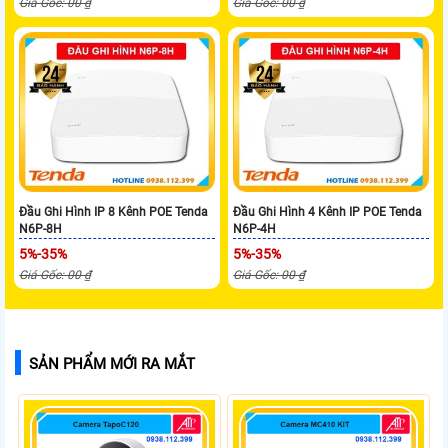
Giá Gốc: 00 ₫
Giá Gốc: 00 ₫
Đầu Ghi Hình IP 8 Kênh POE Tenda
Đầu Ghi Hình 4 Kênh IP POE Tenda
N6P-8H
N6P-4H
5%-35%
5%-35%
Giá Gốc: 00 ₫
Giá Gốc: 00 ₫
SẢN PHẨM MỚI RA MẮT