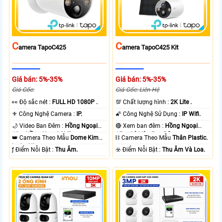
C
C
Amera TapoC425
Amera TapoC425 Kit
Giá bán: 5%-35%
Giá bán: 5%-35%
Giá Gốc:
Giá Gốc: Liên Hệ
️👀 Độ sắc nét :
FULL HD 1080P .
💯 Chất lượng hình :
2K Lite .
⚜️ Công Nghệ Camera :
IP.
🌠 Công Nghệ Sử Dụng :
IP Wifi.
🌙 Video Ban Đêm :
Hồng Ngoại
🔴 Xem ban đêm :
Hồng Ngoại
10m Hồng Ngoại SMD.
15m Có Màu Ban Ðêm.
👑 Camera Theo Mẫu
Dome Kim
⛓ Camera Theo Mẫu
Thân Plastic.
loại + Nhựa.
️ƒ Điểm Nỗi Bật :
Thu Âm.
️☣️ Điểm Nỗi Bật :
Thu Âm Và Loa.