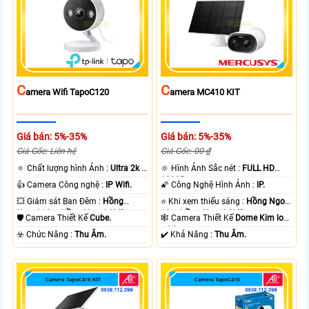
C
C
Amera Wifi TapoC120
Amera MC410 KIT
Giá bán: 5%-35%
Giá bán: 5%-35%
Giá Gốc: Liên hệ
Giá Gốc: 00 ₫
🔅 Chất lượng hình Ảnh :
Ultra 2k +
🔆 Hình Ảnh Sắc nét :
FULL HD
.
1080P .
👍 Camera Công nghệ :
IP Wifi.
🌠 Công Nghệ Hình Ảnh :
IP.
💥 Giám sát Ban Đêm :
Hồng
⭐ Khi xem thiếu sáng :
Hồng Ngoại
Ngoại 10m Hồng Ngoại SMD.
10m Hồng Ngoại SMD.
🛡 Camera Thiết Kế
Cube.
🕸️ Camera Thiết Kế
Dome Kim loại
+ Nhựa.
️☣️ Chức Năng :
Thu Âm.
️✔️ Khả Năng :
Thu Âm.