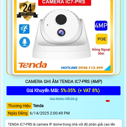
CAMERA GHI ÂM TENDA IC7-PRS (4MP)
Giá Khuyến Mãi:
5%-35%
(+ VAT 8%)
Giá Niêm Yết:00 ₫
Thương Hiệu
Tenda
Ngày Đăng
6/14/2025 2:00:49 PM
TENDA IC7-PRS là camera IP dome trong nhà với độ phân giải cao lên