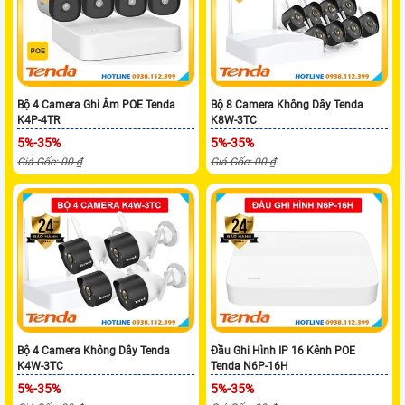
Bộ 4 Camera Ghi Âm POE Tenda
Bộ 8 Camera Không Dây Tenda
K4P-4TR
K8W-3TC
5%-35%
5%-35%
Giá Gốc: 00 ₫
Giá Gốc: 00 ₫
Bộ 4 Camera Không Dây Tenda
Đầu Ghi Hình IP 16 Kênh POE
K4W-3TC
Tenda N6P-16H
5%-35%
5%-35%