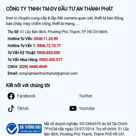
CÔNG TY TNHH TM-DV ĐẦU TƯ AN THÀNH PHÁT
Đơn vị chuyên cung cấp & lắp đặt camera quan sát, thiết bị báo động,
báo cháy, máy chấm công, thiết bị mạng, ...
Trụ Sở:
51 Lũy Bán Bích, Phường Phú Thạnh, TP. Hồ Chí Minh
0938.11.23.99
Hotline Tư Vấn:
0906.72.73.77
Hotline Tư Vấn 1:
0906.855.330
Tư Vấn Kỹ Thuật:
0902.452.577
Tư Vấn Mua Hàng:
(028) 6688.4949
CSKH:
Email:
congngheanthanhphat@gmail.com
Kết nối với chúng tôi
Facebook
Twitter
Tiktok
Youtube
Mã số doanh nghiệp: 0312866570 do Sở Tài Chính
TP.HCM cấp ngày 23/07/2014. Trụ sở chính: 51 Lũy
Bán Bích, Phường Phú Thạnh, Thành Phố Hồ Chí