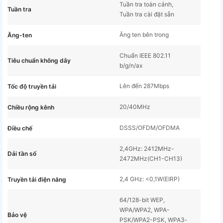
Tuần tra toàn cảnh,
Tuần tra
Tuần tra cài đặt sẵn
Ăng ten bên trong
Ăng-ten
Chuẩn IEEE 802.11
Tiêu chuẩn không dây
b/g/n/ax
Lên đến 287Mbps
Tốc độ truyền tải
20/40MHz
Chiều rộng kênh
DSSS/OFDM/OFDMA
Điều chế
2,4GHz: 2412MHz-
Dải tần số
2472MHz(CH1-CH13)
2,4 GHz: <0,1W(EIRP)
Truyền tải điện năng
64/128-bit WEP,
WPA/WPA2, WPA-
Bảo vệ
PSK/WPA2-PSK, WPA3‐