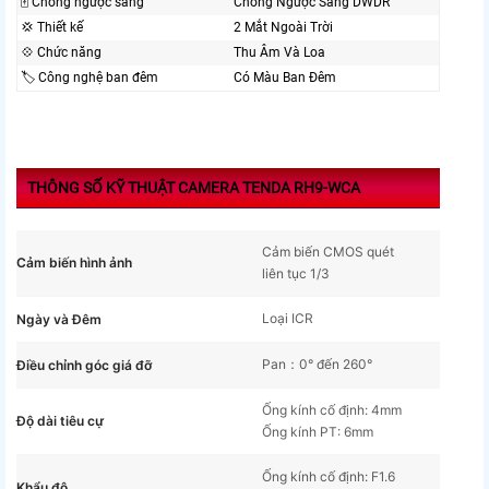
🀄 Chống ngược sáng
Chống Ngược Sáng DWDR
💢 Thiết kế
2 Mắt Ngoài Trời
💠 Chức năng
Thu Âm Và Loa
🏷 Công nghệ ban đêm
Có Màu Ban Ðêm
THÔNG SỐ KỸ THUẬT CAMERA TENDA RH9-WCA
Cảm biến CMOS quét
Cảm biến hình ảnh
liên tục 1/3
Loại ICR
Ngày và Đêm
Pan：0° đến 260°
Điều chỉnh góc giá đỡ
Ống kính cố định: 4mm
Độ dài tiêu cự
Ống kính PT: 6mm
Ống kính cố định: F1.6
Khẩu độ