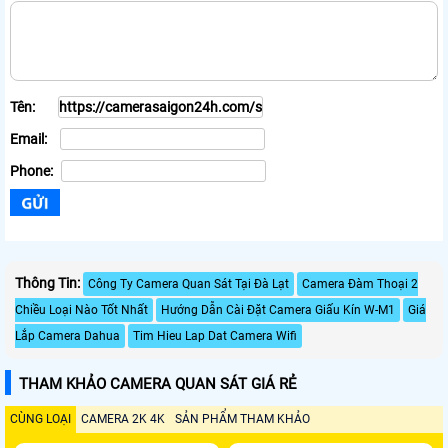
Tên:
Email:
Phone:
Thông Tin:
Công Ty Camera Quan Sát Tại Đà Lạt
Camera Đàm Thoại 2
Chiều Loại Nào Tốt Nhất
Hướng Dẫn Cài Đặt Camera Giấu Kín W-M1
Giá
Lắp Camera Dahua
Tim Hieu Lap Dat Camera Wifi
THAM KHẢO CAMERA QUAN SÁT GIÁ RẺ
CÙNG LOẠI
CAMERA 2K 4K
SẢN PHẨM THAM KHẢO