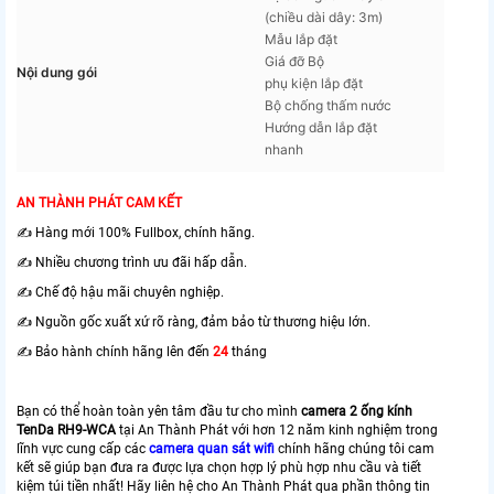
(chiều dài dây: 3m)
Mẫu lắp đặt
Giá đỡ Bộ
Nội dung gói
phụ kiện lắp đặt
Bộ chống thấm nước
Hướng dẫn lắp đặt
nhanh
AN THÀNH PHÁT CAM KẾT
✍️ Hàng mới 100% Fullbox, chính hãng.
✍️ Nhiều chương trình ưu đãi hấp dẫn.
✍️ Chế độ hậu mãi chuyên nghiệp.
✍️ Nguồn gốc xuất xứ rõ ràng, đảm bảo từ thương hiệu lớn.
✍️ Bảo hành chính hãng lên đến
24
tháng
Bạn có thể hoàn toàn yên tâm đầu tư cho mình
camera 2 ống kính
TenDa RH9-WCA
tại An Thành Phát với hơn 12 năm kinh nghiệm trong
lĩnh vực cung cấp các
camera quan sát wifi
chính hãng chúng tôi cam
kết sẽ giúp bạn đưa ra được lựa chọn hợp lý phù hợp nhu cầu và tiết
kiệm túi tiền nhất! Hãy liên hệ cho An Thành Phát qua phần thông tin