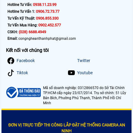
0938.11.23.99
Hotline Tư Vấn:
0906.72.73.77
Hotline Tư Vấn 1:
0906.855.330
Tư Vấn Kỹ Thuật:
0902.452.577
Tư Vấn Mua Hàng:
(028) 6688.4949
CSKH:
Email:
congngheanthanhphat@gmail.com
Kết nối với chúng tôi
Facebook
Twitter
Tiktok
Youtube
Mã số doanh nghiệp: 0312866570 do Sở Tài Chính
TP.HCM cấp ngày 23/07/2014. Trụ sở chính: 51 Lũy
Bán Bích, Phường Phú Thạnh, Thành Phố Hồ Chí
Minh
ĐƠN VỊ TRỰC TIẾP THI CÔNG LẮP ĐẶT HỆ THỐNG CAMERA AN
NINH