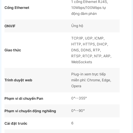
1 cổng Ethernet RJ45,
Cổng Ethernet
10Mbps/100Mbps tự
động đàm phán
Ủng hộ
ONVIF
TCP/IP, UDP, ICMP,
HTTP, HTTPS, DHCP,
Giao thức
DNS, DDNS, RTP,
RTSP, RTCP, NTP, ARP,
WebSockets
Plug-in xem trực tiếp
Trình duyệt web
miễn phí: Chrome, Edge,
Opera
0°--355°
Phạm vi di chuyển Pan
0°--90°
Phạm vi chuyển động nghiêng
6
Cài đặt trước