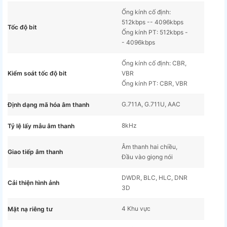
Ống kính cố định:
512kbps -- 4096kbps
Tốc độ bit
Ống kính PT: 512kbps -
- 4096kbps
Ống kính cố định: CBR,
Kiểm soát tốc độ bit
VBR
Ống kính PT: CBR, VBR
G.711A, G.711U, AAC
Định dạng mã hóa âm thanh
8kHz
Tỷ lệ lấy mẫu âm thanh
Âm thanh hai chiều,
Giao tiếp âm thanh
Đầu vào giọng nói
DWDR, BLC, HLC, DNR
Cải thiện hình ảnh
3D
4 Khu vực
Mặt nạ riêng tư