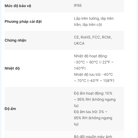
IP65
Mức độ bảo vệ
Lắp trên tường, lắp trên
Phương pháp cài đặt
trần, lắp trên cột
CE, RoHS, FCC, RCM,
Chứng nhận
UKCA
Nhiệt độ hoạt động:
-30°C ~ 60°C (-22°F ~
Nhiệt độ
140°F)
Nhiệt độ lưu trữ: -40°C
~ 70°C (-40°F ~ 158°F)
Độ ẩm hoạt động: 10%
~ 95% RH (không ngưng
tụ)
Độ ẩm
Độ ẩm lưu trữ: 3% ~
95% RH (không ngưng
tụ)
Bộ đổi nguồn máy ảnh