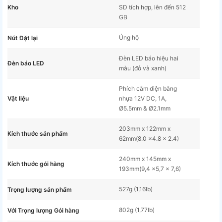
Kho
SD tích hợp, lên đến 512
GB
Ủng hộ
Nút Đặt lại
Đèn LED báo hiệu hai
Đèn báo LED
màu (đỏ và xanh)
Phích cắm điện bằng
Vật liệu
nhựa 12V DC, 1A,
Ø5.5mm & Ø2.1mm
203mm x 122mm x
Kích thước sản phẩm
62mm(8.0 ×4.8 × 2.4)
240mm x 145mm x
Kích thước gói hàng
193mm(9,4 ×5,7 × 7,6)
527g (1,16lb)
Trọng lượng sản phẩm
802g (1,77lb)
Với Trọng lượng Gói hàng