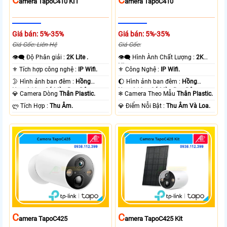
Amera TapoC410 KIT
Amera TapoC410
Giá bán: 5%-35%
Giá bán: 5%-35%
Giá Gốc: Liên Hệ
Giá Gốc:
👁️‍🗨 Độ Phân giải :
2K Lite .
👁️‍🗨 Hình Ành Chất Lượng :
2K
Lite .
⚜️ Tích hợp công nghệ :
IP Wifi.
⚜️ Công Nghệ :
IP Wifi.
🌛 Hình ảnh ban đêm :
Hồng
🌔 Hình ảnh ban đêm :
Hồng
Ngoại 10m Có Màu Ban Ðêm.
Ngoại 10m Có Màu Ban Ðêm.
💎 Camera Dòng
Thân Plastic.
❄ Camera Theo Mẫu
Thân Plastic.
️ლ Tích Hợp :
Thu Âm.
️💎 Điểm Nỗi Bật :
Thu Âm Và Loa.
C
C
Amera TapoC425
Amera TapoC425 Kit