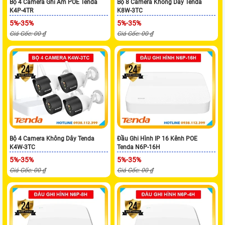
Bộ 4 Camera Ghi Âm POE Tenda
Bộ 8 Camera Không Dây Tenda
K4P-4TR
K8W-3TC
5%-35%
5%-35%
Giá Gốc: 00 ₫
Giá Gốc: 00 ₫
Bộ 4 Camera Không Dây Tenda
Đầu Ghi Hình IP 16 Kênh POE
K4W-3TC
Tenda N6P-16H
5%-35%
5%-35%
Giá Gốc: 00 ₫
Giá Gốc: 00 ₫