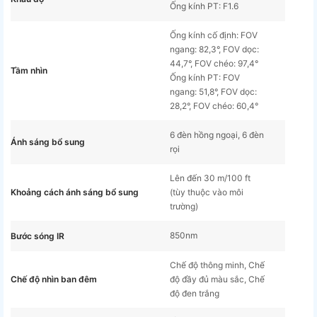
Ống kính PT: F1.6
Ống kính cố định: FOV
ngang: 82,3°, FOV dọc:
44,7°, FOV chéo: 97,4°
Tầm nhìn
Ống kính PT: FOV
ngang: 51,8°, FOV dọc:
28,2°, FOV chéo: 60,4°
6 đèn hồng ngoại, 6 đèn
Ánh sáng bổ sung
rọi
Lên đến 30 m/100 ft
Khoảng cách ánh sáng bổ sung
(tùy thuộc vào môi
trường)
850nm
Bước sóng IR
Chế độ thông minh, Chế
Chế độ nhìn ban đêm
độ đầy đủ màu sắc, Chế
độ đen trắng