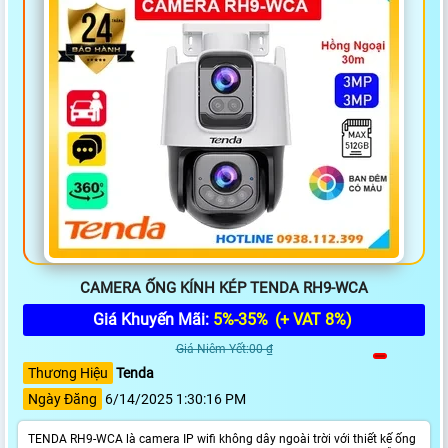
CAMERA ỐNG KÍNH KÉP TENDA RH9-WCA
Giá Khuyến Mãi:
5%-35%
(+ VAT 8%)
Giá Niêm Yết:00 ₫
Thương Hiệu
Tenda
Ngày Đăng
6/14/2025 1:30:16 PM
TENDA RH9-WCA là camera IP wifi không dây ngoài trời với thiết kế ống