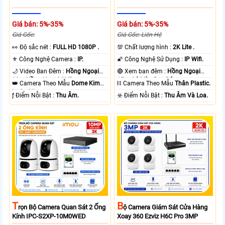
Giá bán: 5%-35%
Giá bán: 5%-35%
Giá Gốc:
Giá Gốc: Liên Hệ
️👀 Độ sắc nét :
FULL HD 1080P .
💯 Chất lượng hình :
2K Lite .
⚜️ Công Nghệ Camera :
IP.
🌠 Công Nghệ Sử Dụng :
IP Wifi.
🌙 Video Ban Đêm :
Hồng Ngoại
🔴 Xem ban đêm :
Hồng Ngoại
10m Hồng Ngoại SMD.
15m Có Màu Ban Ðêm.
👑 Camera Theo Mẫu
Dome Kim
⛓ Camera Theo Mẫu
Thân Plastic.
loại + Nhựa.
️ƒ Điểm Nỗi Bật :
Thu Âm.
️☣️ Điểm Nỗi Bật :
Thu Âm Và Loa.
T
B
Rọn Bộ Camera Quan Sát 2 Ống
Ộ Camera Giám Sát Cửa Hàng
Kính IPC-S2XP-10M0WED
Xoay 360 Ezviz H6C Pro 3MP