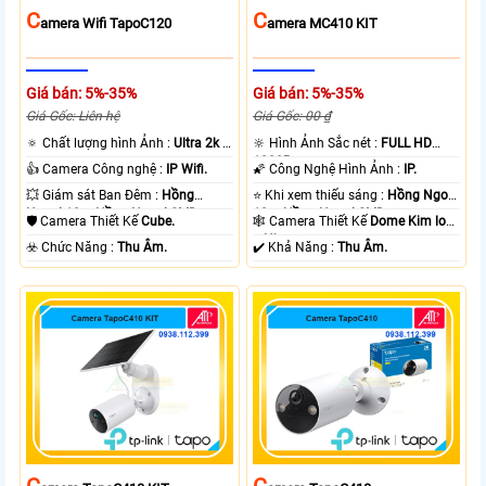
C
C
Amera Wifi TapoC120
Amera MC410 KIT
Giá bán: 5%-35%
Giá bán: 5%-35%
Giá Gốc: Liên hệ
Giá Gốc: 00 ₫
🔅 Chất lượng hình Ảnh :
Ultra 2k +
🔆 Hình Ảnh Sắc nét :
FULL HD
.
1080P .
👍 Camera Công nghệ :
IP Wifi.
🌠 Công Nghệ Hình Ảnh :
IP.
💥 Giám sát Ban Đêm :
Hồng
⭐ Khi xem thiếu sáng :
Hồng Ngoại
Ngoại 10m Hồng Ngoại SMD.
10m Hồng Ngoại SMD.
🛡 Camera Thiết Kế
Cube.
🕸️ Camera Thiết Kế
Dome Kim loại
+ Nhựa.
️☣️ Chức Năng :
Thu Âm.
️✔️ Khả Năng :
Thu Âm.
C
C