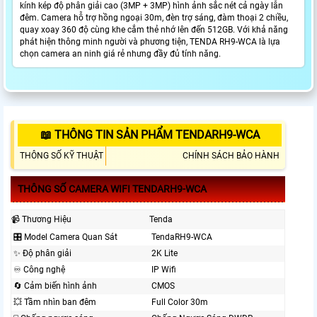
kính kép độ phân giải cao (3MP + 3MP) hình ảnh sắc nét cả ngày lẫn
đêm. Camera hỗ trợ hồng ngoại 30m, đèn trợ sáng, đàm thoại 2 chiều,
quay xoay 360 độ cùng khe cắm thẻ nhớ lên đến 512GB. Với khả năng
phát hiện thông minh người và phương tiện, TENDA RH9-WCA là lựa
chọn camera an ninh giá rẻ nhưng đầy đủ tính năng.
📖 THÔNG TIN SẢN PHẨM TENDARH9-WCA
THÔNG SỐ KỸ THUẬT
CHÍNH SÁCH BẢO HÀNH
THÔNG SỐ CAMERA WIFI TENDARH9-WCA
📹 Thương Hiệu
Tenda
🎛 Model Camera Quan Sát
TendaRH9-WCA
✨ Độ phân giải
2K Lite
♾ Công nghệ
IP Wifi
🔄 Cảm biến hình ảnh
CMOS
💥 Tầm nhìn ban đêm
Full Color 30m