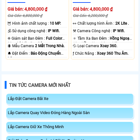
Giá bán: 4,800,000 ₫
Giá bán: 4,800,000 ₫
Giá Gốc: 6,800,000 ₫
Giá Gốc: 6,200,000 ₫
🦉 Hình ảnh chất lượng :
10 MP.
️👀 Chất lượng hình Ảnh :
2K Lite .
🕉️ Sử dụng công nghệ :
IP Wifi.
⚒ Camera Công nghệ :
IP Wifi.
❈ Giám sát Ban Đêm :
Full Color
🔅 Tầm Xa Ban Đêm :
Hồng Ngoại
20m Có Màu Ban Ðêm.
10m Hồng Ngoại Smart IR.
🐜 Mẫu Camera
2 Mắt Trong Nhà.
💦 Loại Camera
Xoay 360.
️🔔 Đặt Điểm :
Báo Động Chuyển
️ƒ Chức Năng :
Xoay 360 Thu Âm.
Động.
TIN TỨC CAMERA MỚI NHẤT
Lắp Đặt Camera Bãi Xe
Lắp Camera Quay Video Đóng Hàng Ngoài Sàn
Lắp Camera Giữ Xe Thông Minh