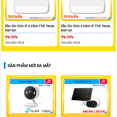
Đầu Ghi Hình IP 8 Kênh POE Tenda
Đầu Ghi Hình 4 Kênh IP POE Tenda
N6P-8H
N6P-4H
5%-35%
5%-35%
Giá Gốc: 00 ₫
Giá Gốc: 00 ₫
SẢN PHẨM MỚI RA MẮT