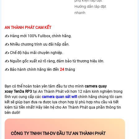
phụ kiện lắp đặt
Hướng dẫn lắp đặt
nhanh
AN THÀNH PHÁT CAM KẾT
✍️ Hàng mới 100% Fullbox, chính hãng.
✍️ Nhiều chương trình ưu đãi hấp dẫn.
✍️ Chế độ hậu mãi chuyên nghiệp.
✍️ Nguồn gốc xuất xứ rõ ràng, đảm bảo từ thương hiệu lớn.
✍️ Bảo hành chính hãng lên đến
24
tháng
Bạn có thể hoàn toàn yên tâm đầu tư cho mình
camera quay
xoay
TenDa RP3
tại An Thành Phát với hơn 12 năm kinh nghiệm trong
lĩnh vực cung cấp các
camera quan sát wifi
chính hãng chúng tôi cam
kết sẽ giúp bạn đưa ra được lựa chọn hợp lý phù hợp nhu cầu và tiết
kiệm túi tiền nhất! Hãy liên hệ cho An Thành Phát qua phần thông tin
bên dưới!
CÔNG TY TNHH TM-DV ĐẦU TƯ AN THÀNH PHÁT