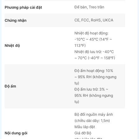
Để bàn, Treo trần
Phương pháp cài đặt
CE, FCC, RoHS, UKCA
Chứng nhận
Nhiệt độ hoạt động:
-10°C ~ 45°C (14°F ~
Nhiệt độ
113°F)
Nhiệt độ lưu trữ: -40°C
~ 70°C (-40°F ~ 158°F)
Độ ẩm hoạt động: 10%
~ 95% RH (không ngưng
tụ)
Độ ẩm
Độ ẩm lưu trữ: 3% ~
95% RH (không ngưng
tụ)
Bộ đổi nguồn máy ảnh
(chiều dài dây: 1,5m)
Mẫu lắp đặt
Nội dung gói
Giá đỡ Bộ