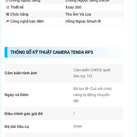
🀄 Chống ngược sáng
Chống Ngược Sáng DWDR
🎨 Thiết kế
Xoay 360
⌘ Chức năng
Thu Âm Và Loa
🎆 Công nghệ ban đêm
Hồng Ngoại Smart IR
THÔNG SỐ KỸ THUẬT CAMERA TENDA RP3
Cảm biến CMOS quét
Cảm biến hình ảnh
liên tục 1/3
Bộ lọc IR-Cut với chức
Ngày và Đêm
năng tự động chuyển
đổi
/
Điều chỉnh góc giá đỡ
4mm
Độ dài tiêu cự