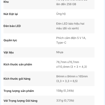
Kho
lên đến 256 GB
Ủng hộ
Nút Đặt lại
Đèn LED báo hiệu hai
Đèn báo LED
màu (đỏ và xanh)
Phích cắm điện 5 V 1A,
Quyền lực
Type-C
Nhựa
Vật liệu
76,7mm x76,7mm
Kích thước sản phẩm
x110,4mm (3 × 3 × 4,3)
84mm x 84mm x 165mm
Kích thước gói hàng
(3,3 × 3,3 × 6,5)
158g (0,34lb)
Trọng lượng sản phẩm
331g (0,73lb)
Với Trọng lượng Gói hàng