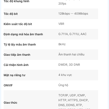
Tốc độ khung hình
20fps
128kbps -- 4096kbps
Tốc độ bit
VBR
Kiểm soát tốc độ bit
G.711A, G.711U, AAC
Định dạng mã hóa âm thanh
8kHz
Tỷ lệ lấy mẫu âm thanh
Âm thanh hai chiều
Giao tiếp âm thanh
DWDR, 3D DNR
Cải thiện hình ảnh
4 khu vực
Mặt nạ riêng tư
Ủng hộ
ONVIF
TCP/IP, UDP, ICMP,
HTTP, HTTPS, DHCP,
Giao thức
DNS, DDNS, RTP,