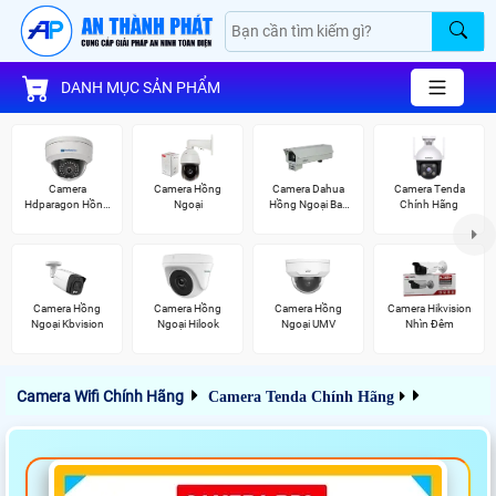
DANH MỤC SẢN PHẨM
Camera
Camera Hồng
Camera Dahua
Camera Tenda
Hdparagon Hồng
Ngoại
Hồng Ngoại Ban
Chính Hãng
Ngoại
Đêm
Camera Hồng
Camera Hồng
Camera Hồng
Camera Hikvision
Ngoại Kbvision
Ngoại Hilook
Ngoại UMV
Nhìn Đêm
Camera Wifi Chính Hãng
Camera Tenda Chính Hãng