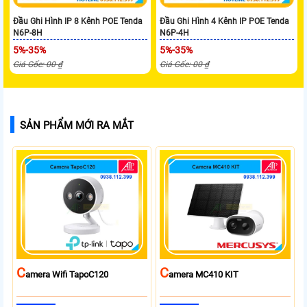
Đầu Ghi Hình IP 8 Kênh POE Tenda
Đầu Ghi Hình 4 Kênh IP POE Tenda
N6P-8H
N6P-4H
5%-35%
5%-35%
Giá Gốc: 00 ₫
Giá Gốc: 00 ₫
SẢN PHẨM MỚI RA MẮT
C
C
Amera Wifi TapoC120
Amera MC410 KIT