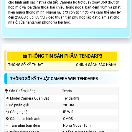
cho hình ảnh sắc nét và chi tiết. Camera hỗ trợ quay xoay 360 độ, tích
hợp mic và loa đàm thoại hai chiều, hồng ngoại ban đêm 10m và phát
hiện người thông minh. Ngoài ra, RP3 còn tích hợp khe cắm thẻ nhớ lên
đến 256GB giúp lưu trữ video thuận tiện phù hợp lắp đặt giám sát cho
nhà ở, cửa hàng, văn phòng và lớp học.
📖 THÔNG TIN SẢN PHẨM TENDARP3
THÔNG SỐ KỸ THUẬT
CHÍNH SÁCH BẢO HÀNH
THÔNG SỐ KỸ THUẬT CAMERA WIFI TENDARP3
🐉️ Sản Phẩm Hãng
Tenda
📢 Model Camera Quan Sát
TendaRP3
️⚡ Độ phân giải
2K Lite
づ Công nghệ
IP Wifi
🔄 Cảm biến hình ảnh
CMOS
🔅 Tầm nhìn ban đêm
Hồng Ngoại 10m