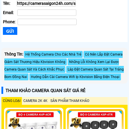
Tên:
Email:
Phone:
Thông Tin:
Hệ Thống Camera Cho Các Nhà Trẻ
Có Nên Lắp Đặt Camera
Giám Sát Thương Hiệu Kbvision Không
Những Lỗi Không Xem Lại Được
Camera Quan Sát Và Cách Khắc Phục
Láp Đặt Camera Quan Sát Tại Trảng
Bom Đồng Nai
Hướng Dẫn Cài Camera Wifi Ip Kbvision Bằng Điện Thoại
THAM KHẢO CAMERA QUAN SÁT GIÁ RẺ
CÙNG LOẠI
CAMERA 2K 4K
SẢN PHẨM THAM KHẢO