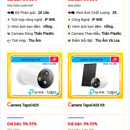
Giá Gốc: Liên Hệ
Giá Gốc:
👁️‍🗨 Độ Phân giải :
2K Lite .
👁️‍🗨 Hình Ành Chất Lượng :
2K
Lite .
⚜️ Tích hợp công nghệ :
IP Wifi.
⚜️ Công Nghệ :
IP Wifi.
🌛 Hình ảnh ban đêm :
Hồng
🌔 Hình ảnh ban đêm :
Hồng
Ngoại 10m Có Màu Ban Ðêm.
Ngoại 10m Có Màu Ban Ðêm.
💎 Camera Dòng
Thân Plastic.
❄ Camera Theo Mẫu
Thân Plastic.
️ლ Tích Hợp :
Thu Âm.
️💎 Điểm Nỗi Bật :
Thu Âm Và Loa.
C
C
Amera TapoC425
Amera TapoC425 Kit
Giá bán: 5%-35%
Giá bán: 5%-35%
Giá Gốc:
Giá Gốc: Liên Hệ