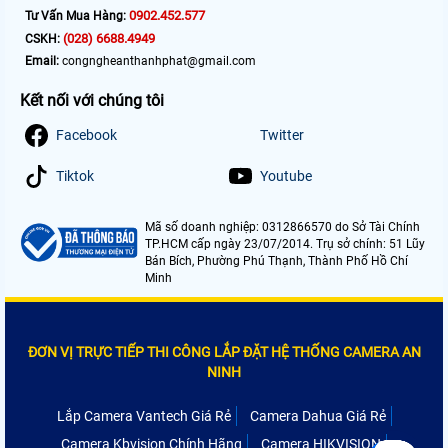
0902.452.577
Tư Vấn Mua Hàng:
(028) 6688.4949
CSKH:
Email:
congngheanthanhphat@gmail.com
Kết nối với chúng tôi
Facebook
Twitter
Tiktok
Youtube
Mã số doanh nghiệp: 0312866570 do Sở Tài Chính
TP.HCM cấp ngày 23/07/2014. Trụ sở chính: 51 Lũy
Bán Bích, Phường Phú Thạnh, Thành Phố Hồ Chí
Minh
ĐƠN VỊ TRỰC TIẾP THI CÔNG LẮP ĐẶT HỆ THỐNG CAMERA AN
NINH
Lắp Camera Vantech Giá Rẻ
Camera Dahua Giá Rẻ
Camera Kbvision Chính Hãng
Camera HIKVISION