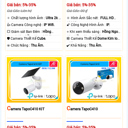
Giá bán: 5%-35%
Giá bán: 5%-35%
Giá Gốc: Liên hệ
Giá Gốc: 00 ₫
🔅 Chất lượng hình Ảnh :
Ultra 2k +
🔆 Hình Ảnh Sắc nét :
FULL HD
.
1080P .
👍 Camera Công nghệ :
IP Wifi.
🌠 Công Nghệ Hình Ảnh :
IP.
💥 Giám sát Ban Đêm :
Hồng
⭐ Khi xem thiếu sáng :
Hồng Ngoại
Ngoại 10m Hồng Ngoại SMD.
10m Hồng Ngoại SMD.
🛡 Camera Thiết Kế
Cube.
🕸️ Camera Thiết Kế
Dome Kim loại
+ Nhựa.
️☣️ Chức Năng :
Thu Âm.
️✔️ Khả Năng :
Thu Âm.
C
C
Amera TapoC410 KIT
Amera TapoC410
Giá bán: 5%-35%
Giá bán: 5%-35%