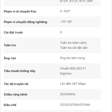
RTSP, RTCP, NTP, ARP
0-355°
Phạm vi di chuyển Pan
-15°-55°
Phạm vi chuyển động nghiêng
6
Cài đặt trước
Tuần tra toàn cảnh,
Tuần tra
Tuần tra cài đặt sẵn
Ăng ten bên trong
Ăng-ten
Chuẩn IEEE 802.11
Tiêu chuẩn không dây
b/g/n/ax
Lên đến 287 Mbps
Tốc độ truyền tải
20/40MHz
Chiều rộng kênh
DSSS/OFDM/OFDMA
Điều chế