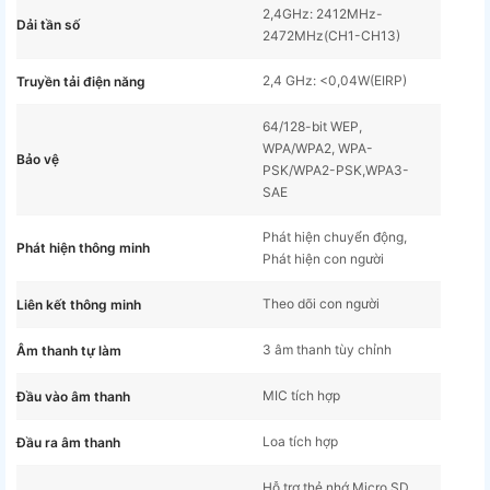
2,4GHz: 2412MHz-
Dải tần số
2472MHz(CH1-CH13)
2,4 GHz: <0,04W(EIRP)
Truyền tải điện năng
64/128-bit WEP,
WPA/WPA2, WPA-
Bảo vệ
PSK/WPA2-PSK,WPA3-
SAE
Phát hiện chuyển động,
Phát hiện thông minh
Phát hiện con người
Theo dõi con người
Liên kết thông minh
3 âm thanh tùy chỉnh
Âm thanh tự làm
MIC tích hợp
Đầu vào âm thanh
Loa tích hợp
Đầu ra âm thanh
Hỗ trợ thẻ nhớ Micro SD