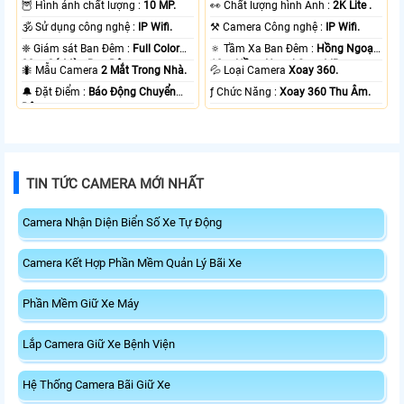
🦉 Hình ảnh chất lượng :
10 MP.
️👀 Chất lượng hình Ảnh :
2K Lite .
🕉️ Sử dụng công nghệ :
IP Wifi.
⚒ Camera Công nghệ :
IP Wifi.
❈ Giám sát Ban Đêm :
Full Color
🔅 Tầm Xa Ban Đêm :
Hồng Ngoại
20m Có Màu Ban Ðêm.
10m Hồng Ngoại Smart IR.
🐜 Mẫu Camera
2 Mắt Trong Nhà.
💦 Loại Camera
Xoay 360.
️🔔 Đặt Điểm :
Báo Động Chuyển
️ƒ Chức Năng :
Xoay 360 Thu Âm.
Động.
TIN TỨC CAMERA MỚI NHẤT
Camera Nhận Diện Biển Số Xe Tự Động
Camera Kết Hợp Phần Mềm Quản Lý Bãi Xe
Phần Mềm Giữ Xe Máy
Lắp Camera Giữ Xe Bệnh Viện
Hệ Thống Camera Bãi Giữ Xe