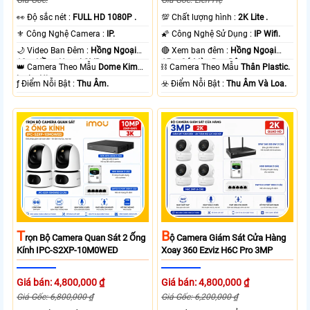
️👀 Độ sắc nét :
FULL HD 1080P .
💯 Chất lượng hình :
2K Lite .
⚜️ Công Nghệ Camera :
IP.
🌠 Công Nghệ Sử Dụng :
IP Wifi.
🌙 Video Ban Đêm :
Hồng Ngoại
🔴 Xem ban đêm :
Hồng Ngoại
10m Hồng Ngoại SMD.
15m Có Màu Ban Ðêm.
👑 Camera Theo Mẫu
Dome Kim
⛓ Camera Theo Mẫu
Thân Plastic.
loại + Nhựa.
️ƒ Điểm Nỗi Bật :
Thu Âm.
️☣️ Điểm Nỗi Bật :
Thu Âm Và Loa.
T
B
Rọn Bộ Camera Quan Sát 2 Ống
Ộ Camera Giám Sát Cửa Hàng
Kính IPC-S2XP-10M0WED
Xoay 360 Ezviz H6C Pro 3MP
Giá bán: 4,800,000 ₫
Giá bán: 4,800,000 ₫
Giá Gốc: 6,800,000 ₫
Giá Gốc: 6,200,000 ₫