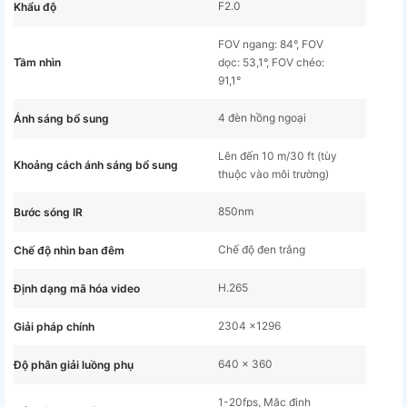
F2.0
Khẩu độ
FOV ngang: 84°, FOV
Tầm nhìn
dọc: 53,1°, FOV chéo:
91,1°
4 đèn hồng ngoại
Ánh sáng bổ sung
Lên đến 10 m/30 ft (tùy
Khoảng cách ánh sáng bổ sung
thuộc vào môi trường)
850nm
Bước sóng IR
Chế độ đen trắng
Chế độ nhìn ban đêm
H.265
Định dạng mã hóa video
2304 ×1296
Giải pháp chính
640 × 360
Độ phân giải luồng phụ
1-20fps, Mặc định