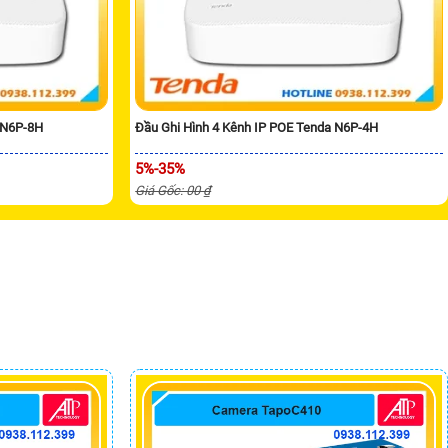
 N6P-8H
Đầu Ghi Hình 4 Kênh IP POE Tenda N6P-4H
5%-35%
Giá Gốc: 00 ₫