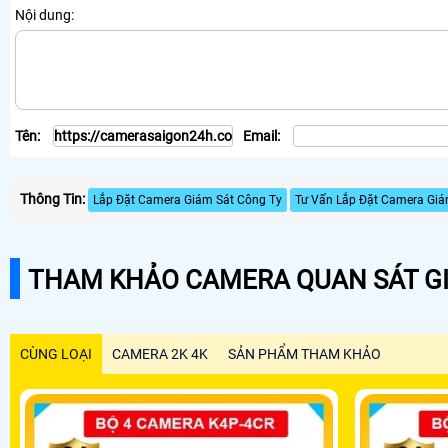
Nội dung:
Tên:
Email:
Thông Tin:
Lắp Đặt Camera Giám Sát Công Ty
Tư Vấn Lắp Đặt Camera Giá
THAM KHẢO CAMERA QUAN SÁT GI
CÙNG LOẠI
CAMERA 2K 4K
SẢN PHẨM THAM KHẢO