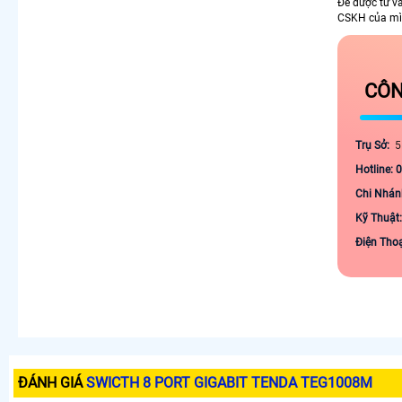
Để được tư v
CSKH của mìn
CÔN
Trụ Sở:
5
Hotline: 
Chi Nhán
Kỹ Thuật
Điện Tho
ĐÁNH GIÁ
SWICTH 8 PORT GIGABIT TENDA TEG1008M