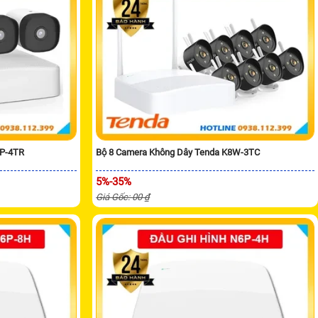
4P-4TR
Bộ 8 Camera Không Dây Tenda K8W-3TC
5%-35%
Giá Gốc: 00 ₫