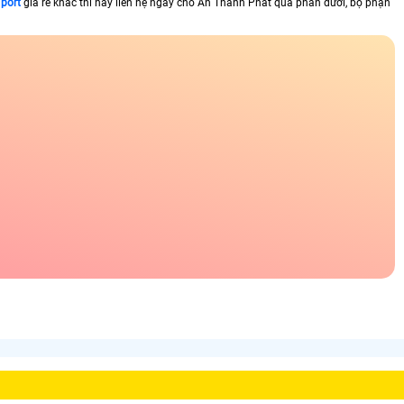
 port
giá rẻ khác thì hãy liên hệ ngay cho An Thành Phát qua phần dưới, bộ phận