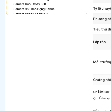
Camera Imou Xoay 360
Tỷ lệ chuy
Camera 360 Bao Động Dahua
Camera Kbone Xoay 360
Phương ph
Bán Camera Dahua Xoay 360 Độ
Camera Ezviz 360
Lắp Camera Ip 360 Hikvision
Tiêu thụ đ
Lắp Camera Wifi Dahua Xoay 360
Lắp ráp
LẮP CAMERA THEO NHU CẦU
Lắp Camera Văn Phòng Giá Rẻ
Lắp Camera Nhà Xưởng Giá Rẻ
Lắp Camera Gia Đình Giá Rẻ
Môi trườn
Lắp Camera Kho Hàng Giá Rẻ
Lắp Camera Cửa Hàng Giá Rẻ
Lắp Camera Wifi Giá Rẻ Chính Hãng
Lắp Camera Công Trình Giá Rẻ
Chứng nh
Camera 360 Giá Rẻ
👉 Bảo hàn
👉 Hỗ trợ kỹ