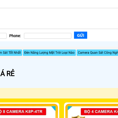
Phone:
m Sát Tốt Nhất
Đèn Năng Lượng Mặt Trời Loại Nào
Camera Quan Sát Công Ngh
Á RẺ