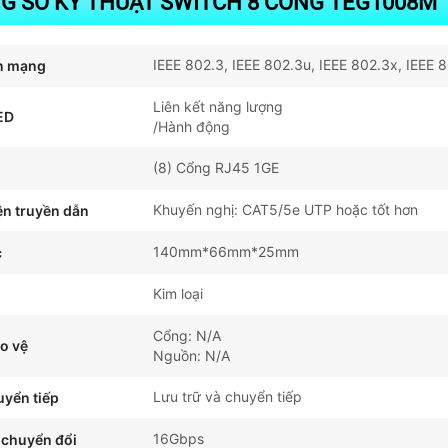
G SỐ KỸ THUẬT SWITCH 8 CỔNG TEG1008M
IEEE 802.3, IEEE 802.3u, IEEE 802.3x, IEEE 
n mạng
Liên kết năng lượng
ED
/Hành động
(8) Cổng RJ45 1GE
Khuyến nghị: CAT5/5e UTP hoặc tốt hơn
ện truyền dẫn
140mm*66mm*25mm
c
Kim loại
Cổng: N/A
o vệ
Nguồn: N/A
Lưu trữ và chuyển tiếp
uyển tiếp
16Gbps
 chuyển đổi