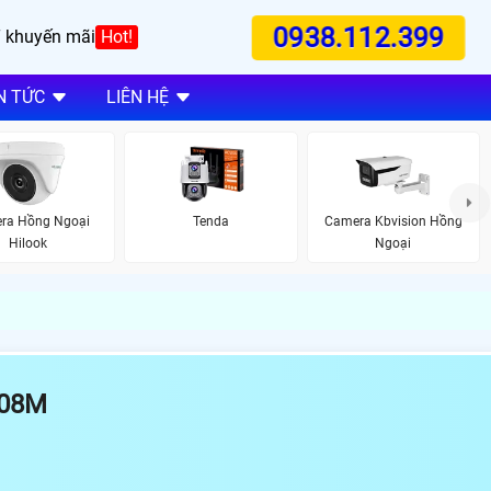
0938.112.399
 khuyến mãi
Hot!
N TỨC
LIÊN HỆ
ra Hồng Ngoại
Tenda
Camera Kbvision Hồng
Hilook
Ngoại
008M