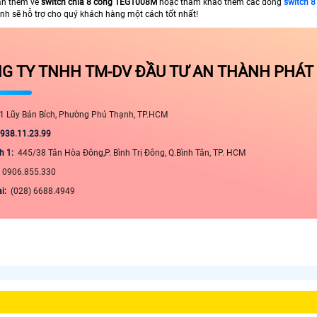
ấn thêm về
switch chia 8 cổng TEG1008M
hoặc tham khảo thêm các dòng
switch 8
h sẽ hỗ trợ cho quý khách hàng một cách tốt nhất!
G TY TNHH TM-DV ĐẦU TƯ AN THÀNH PHÁT
1 Lũy Bán Bích, Phường Phú Thạnh, TP.HCM
0938.11.23.99
h 1:
445/38 Tân Hòa Đông,P. Bình Trị Đông, Q.Bình Tân, TP. HCM
:
0906.855.330
ại:
(028) 6688.4949