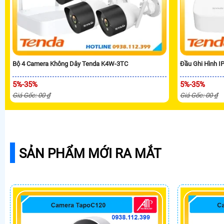
Bộ 4 Camera Không Dây Tenda K4W-3TC
Đầu Ghi Hình 
5%-35%
5%-35%
Giá Gốc: 00 ₫
Giá Gốc: 00 ₫
SẢN PHẨM MỚI RA MẮT