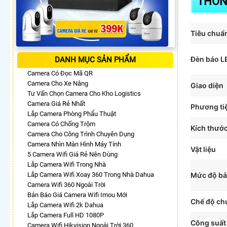
THÔN
Tiêu chuẩ
Đèn báo L
DANH MỤC SẢN PHẨM
Camera Có Đọc Mã QR
Camera Cho Xe Nâng
Giao diện
Tư Vấn Chọn Camera Cho Kho Logistics
Camera Giá Rẻ Nhất
Phương ti
Lắp Camera Phòng Phẩu Thuật
Camera Có Chống Trộm
Kích thướ
Camera Cho Công Trình Chuyên Dụng
Camera Nhìn Màn Hình Máy Tính
Vật liệu
5 Camera Wifi Giá Rẻ Nên Dùng
Lắp Camera Wifi Trong Nhà
Lắp Camera Wifi Xoay 360 Trong Nhà Dahua
Mức độ bả
Camera Wifi 360 Ngoài Trời
Bản Báo Giá Camera Wifi Imou Mới
Chế độ ch
Lắp Camera Wifi 2k Dahua
Lắp Camera Full HD 1080P
Công suất
Camera Wifi Hikvision Ngoài Trời 360