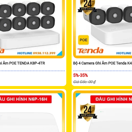
hi Âm POE TENDA K8P-4TR
Bộ 4 Camera Ghi Âm POE Tenda K
5%-35%
Giá Gốc: 00 ₫