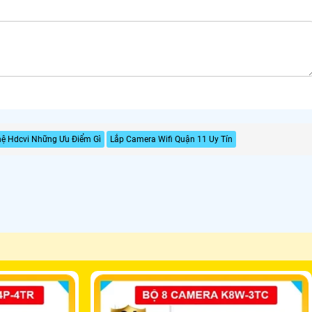
ệ Hdcvi Những Ưu Điểm Gì
Lắp Camera Wifi Quận 11 Uy Tín