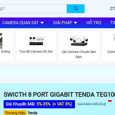
CT
CAMERA QUAN SÁT
GIẢI PHÁP
HỖ TRỢ
TI
à Xưởng
Trọn Bộ Camera Ghi Âm
Lắp Camera Chuyên Ban
Came
Đêm
SWICTH 8 PORT GIGABIT TENDA TEG1
Giá Khuyến Mãi:
5%-35%
(+ VAT 8%)
Giá Niêm Yết:00 ₫
Thương Hiệu
Tenda