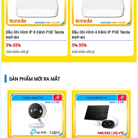
Đầu Ghi Hình IP 8 Kênh POE Tenda
Đầu Ghi Hình 4 Kênh IP POE Tenda
N6P-8H
N6P-4H
5%-35%
5%-35%
Giá Gốc: 00 ₫
Giá Gốc: 00 ₫
SẢN PHẨM MỚI RA MẮT