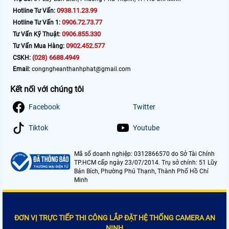
0938.11.23.99
Hotline Tư Vấn:
0906.72.73.77
Hotline Tư Vấn 1:
0906.855.330
Tư Vấn Kỹ Thuật:
0902.452.577
Tư Vấn Mua Hàng:
(028) 6688.4949
CSKH:
Email:
congngheanthanhphat@gmail.com
Kết nối với chúng tôi
Facebook
Twitter
Tiktok
Youtube
Mã số doanh nghiệp: 0312866570 do Sở Tài Chính
TP.HCM cấp ngày 23/07/2014. Trụ sở chính: 51 Lũy
Bán Bích, Phường Phú Thạnh, Thành Phố Hồ Chí
Minh
ĐƠN VỊ TRỰC TIẾP THI CÔNG LẮP ĐẶT HỆ THỐNG CAMERA AN
NINH