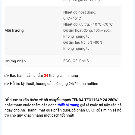
Nhiệt độ hoạt động:
0℃~45℃
Nhiệt độ lưu trữ: -40℃~70℃
Môi trường
Độ ẩm hoạt động: 10%~90%
không ngưng tụ
Độ ẩm lưu trữ: 5%~90%
không ngưng tụ
FCC, CE, RoHS
Chứng nhận
👉 Bảo hành sản phẩm
24
tháng chính hãng
👉 Hỗ trợ kỹ thuật, hướng dẫn sử dụng 24/24 qua hotline
Để được tư vấn thêm về
bộ chuyển mạch TENDA TEG1124P-24-250W
hoặc tham khảo thêm các dòng
thiết bị mạng
giá rẻ khác thì hãy liên hệ
ngay cho An Thành Phát qua phần dưới, bộ phận CSKH của mình sẽ hỗ
trợ cho quý khách hàng một cách tốt nhất!