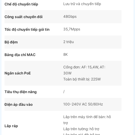
Lưu trữ và chuyển tiếp
Chế độ chuyển tiếp
48Gbps
Công suất chuyển đổi
35,7Mpps
Tốc độ chuyển tiếp gói tin
2 triệu
Bộ đệm
8K
Bảng địa chỉ MAC
Cổng đơn: AF: 15,4W, AT:
Ngân sách PoE
30W
Toàn bộ thiết bị: 225W
/
Tiêu thụ điện năng
100-240V AC 50/60Hz
Điện áp đầu vào
Lắp trên máy tính để bàn: hỗ
trợ
Lắp ráp
Lắp trên tường: hỗ trợ
Lắp trên giá đỡ: hỗ trợ