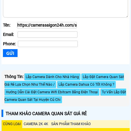
Tên:
Email:
Phone:
Thông Tin:
Lắp Camera Dành Cho Nhà Hàng
Lắp Đặt Camera Quan Sát
Giá Rẻ Lựa Chọn Như Thế Nào /
Lắp Camera Dahua Có Tốt Không ?
Hướng Dẫn Cài Đặt Camera Wifi Ebitcam Bằng Điện Thoại
Tư Vấn Lắp Đặt
Camera Quan Sát Tại Huyện Củ Chi
THAM KHẢO CAMERA QUAN SÁT GIÁ RẺ
CÙNG LOẠI
CAMERA 2K 4K
SẢN PHẨM THAM KHẢO