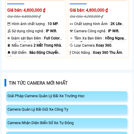
Giá bán: 4,800,000 ₫
Giá bán: 4,800,000 ₫
Giá Gốc: 6,800,000 ₫
Giá Gốc: 6,200,000 ₫
🦉 Hình ảnh chất lượng :
10 MP.
️👀 Chất lượng hình Ảnh :
2K Lite .
🕉️ Sử dụng công nghệ :
IP Wifi.
⚒ Camera Công nghệ :
IP Wifi.
❈ Giám sát Ban Đêm :
Full Color
🔅 Tầm Xa Ban Đêm :
Hồng Ngoại
20m Có Màu Ban Ðêm.
10m Hồng Ngoại Smart IR.
🐜 Mẫu Camera
2 Mắt Trong Nhà.
💦 Loại Camera
Xoay 360.
️🔔 Đặt Điểm :
Báo Động Chuyển
️ƒ Chức Năng :
Xoay 360 Thu Âm.
Động.
TIN TỨC CAMERA MỚI NHẤT
Giải Pháp Camera Quản Lý Bãi Xe Trường Học
Camera Quản Lý Bãi Giữ Xe Công Ty
Camera Nhận Diện Biển Số Xe Tự Động