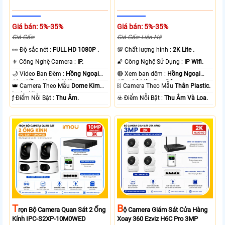
Giá bán: 5%-35%
Giá bán: 5%-35%
Giá Gốc:
Giá Gốc: Liên Hệ
️👀 Độ sắc nét :
FULL HD 1080P .
💯 Chất lượng hình :
2K Lite .
⚜️ Công Nghệ Camera :
IP.
🌠 Công Nghệ Sử Dụng :
IP Wifi.
🌙 Video Ban Đêm :
Hồng Ngoại
🔴 Xem ban đêm :
Hồng Ngoại
10m Hồng Ngoại SMD.
15m Có Màu Ban Ðêm.
👑 Camera Theo Mẫu
Dome Kim
⛓ Camera Theo Mẫu
Thân Plastic.
loại + Nhựa.
️ƒ Điểm Nỗi Bật :
Thu Âm.
️☣️ Điểm Nỗi Bật :
Thu Âm Và Loa.
T
B
Rọn Bộ Camera Quan Sát 2 Ống
Ộ Camera Giám Sát Cửa Hàng
Kính IPC-S2XP-10M0WED
Xoay 360 Ezviz H6C Pro 3MP