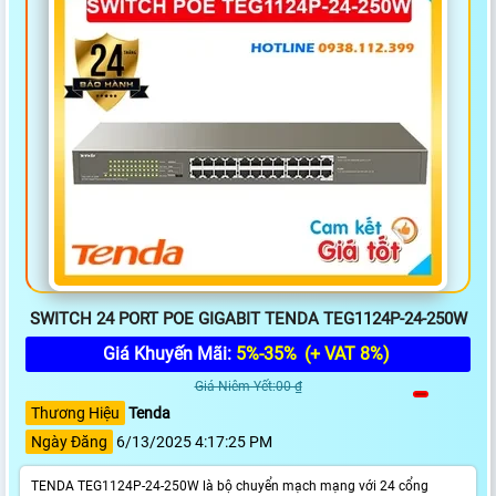
SWITCH 24 PORT POE GIGABIT TENDA TEG1124P-24-250W
Giá Khuyến Mãi:
5%-35%
(+ VAT 8%)
Giá Niêm Yết:00 ₫
Thương Hiệu
Tenda
Ngày Đăng
6/13/2025 4:17:25 PM
TENDA TEG1124P-24-250W là bộ chuyển mạch mạng với 24 cổng