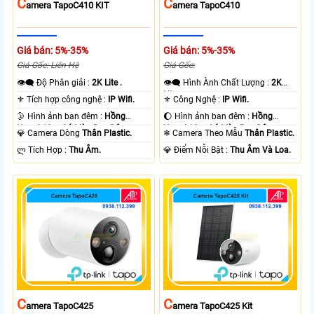
C
C
Amera TapoC410 KIT
Amera TapoC410
Giá bán: 5%-35%
Giá bán: 5%-35%
Giá Gốc: Liên Hệ
Giá Gốc:
👁️‍🗨 Độ Phân giải :
2K Lite .
👁️‍🗨 Hình Ành Chất Lượng :
2K
Lite .
⚜️ Tích hợp công nghệ :
IP Wifi.
⚜️ Công Nghệ :
IP Wifi.
🌛 Hình ảnh ban đêm :
Hồng
🌔 Hình ảnh ban đêm :
Hồng
Ngoại 10m Có Màu Ban Ðêm.
Ngoại 10m Có Màu Ban Ðêm.
💎 Camera Dòng
Thân Plastic.
❄ Camera Theo Mẫu
Thân Plastic.
️ლ Tích Hợp :
Thu Âm.
️💎 Điểm Nỗi Bật :
Thu Âm Và Loa.
C
C
Amera TapoC425
Amera TapoC425 Kit