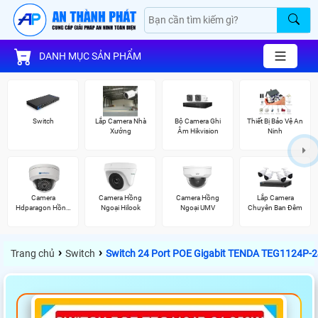
DANH MỤC SẢN PHẨM
Switch
Lắp Camera Nhà
Bộ Camera Ghi
Thiết Bị Bảo Vệ An
Xưởng
Âm Hikvision
Ninh
Camera
Camera Hồng
Camera Hồng
Lắp Camera
Hdparagon Hồng
Ngoại Hilook
Ngoại UMV
Chuyên Ban Đêm
Ngoại
›
›
Trang chủ
Switch
Switch 24 Port POE Gigabit TENDA TEG1124P-