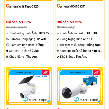
C
C
Amera Wifi TapoC120
Amera MC410 KIT
Giá bán: 5%-35%
Giá bán: 5%-35%
Giá Gốc: Liên hệ
Giá Gốc: 00 ₫
🔅 Chất lượng hình Ảnh :
Ultra 2k +
🔆 Hình Ảnh Sắc nét :
FULL HD
.
1080P .
👍 Camera Công nghệ :
IP Wifi.
🌠 Công Nghệ Hình Ảnh :
IP.
💥 Giám sát Ban Đêm :
Hồng
⭐ Khi xem thiếu sáng :
Hồng Ngoại
Ngoại 10m Hồng Ngoại SMD.
10m Hồng Ngoại SMD.
🛡 Camera Thiết Kế
Cube.
🕸️ Camera Thiết Kế
Dome Kim loại
+ Nhựa.
️☣️ Chức Năng :
Thu Âm.
️✔️ Khả Năng :
Thu Âm.