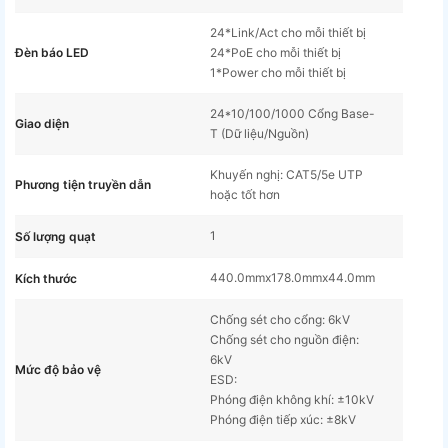
24*Link/Act cho mỗi thiết bị
Đèn báo LED
24*PoE cho mỗi thiết bị
1*Power cho mỗi thiết bị
24*10/100/1000 Cổng Base-
Giao diện
T (Dữ liệu/Nguồn)
Khuyến nghị: CAT5/5e UTP
Phương tiện truyền dẫn
hoặc tốt hơn
1
Số lượng quạt
440.0mmx178.0mmx44.0mm
Kích thước
Chống sét cho cổng: 6kV
Chống sét cho nguồn điện:
6kV
Mức độ bảo vệ
ESD:
Phóng điện không khí: ±10kV
Phóng điện tiếp xúc: ±8kV