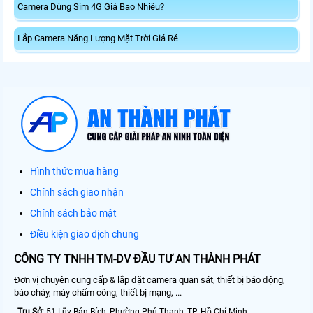
Camera Dùng Sim 4G Giá Bao Nhiêu?
Lắp Camera Năng Lượng Mặt Trời Giá Rẻ
Hình thức mua hàng
Chính sách giao nhận
Chính sách bảo mật
Điều kiện giao dịch chung
CÔNG TY TNHH TM-DV ĐẦU TƯ AN THÀNH PHÁT
Đơn vị chuyên cung cấp & lắp đặt camera quan sát, thiết bị báo động,
báo cháy, máy chấm công, thiết bị mạng, ...
Trụ Sở:
51 Lũy Bán Bích, Phường Phú Thạnh, TP. Hồ Chí Minh