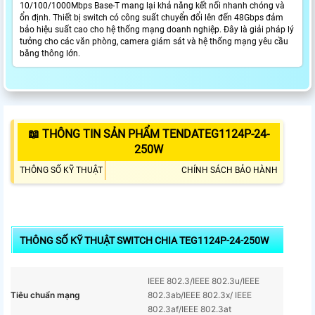
10/100/1000Mbps Base-T mang lại khả năng kết nối nhanh chóng và
ổn định. Thiết bị switch có công suất chuyển đổi lên đến 48Gbps đảm
bảo hiệu suất cao cho hệ thống mạng doanh nghiệp. Đây là giải pháp lý
tưởng cho các văn phòng, camera giám sát và hệ thống mạng yêu cầu
băng thông lớn.
📖 THÔNG TIN SẢN PHẨM TENDATEG1124P-24-
250W
THÔNG SỐ KỸ THUẬT
CHÍNH SÁCH BẢO HÀNH
THÔNG SỐ KỸ THUẬT SWITCH CHIA TEG1124P-24-250W
IEEE 802.3/IEEE 802.3u/IEEE
Tiêu chuẩn mạng
802.3ab/IEEE 802.3x/ IEEE
802.3af/IEEE 802.3at