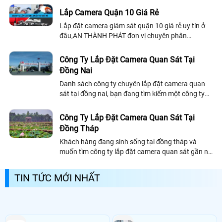
Camera quan sát 360 độ toàn cảnh...
Lắp Camera Quận 10 Giá Rẻ
Lắp đặt camera giám sát quận 10 giá rẻ uy tín ở
đâu,AN THÀNH PHÁT đơn vị chuyên phân
phối,nhận thi công lắp đặt hệ thống camera giám
sát an ninh chính hãng giá rẻ
Công Ty Lắp Đặt Camera Quan Sát Tại
Đồng Nai
Danh sách công ty chuyên lắp đặt camera quan
sát tại đồng nai, bạn đang tìm kiếm một công ty
chuyên lắp đặt camera uy tín tại đồng nai, sau đây
công ty chúng tôi giới thiệu đến khách hàng một
Công Ty Lắp Đặt Camera Quan Sát Tại
số công ty lắp đặt camera quan sát tại đồng nai.
Đồng Tháp
Khách hàng đang sinh sống tại đồng tháp và
muốn tìm công ty lắp đặt camera quan sát gần nơi
mình sinh sống, thì sau đây công ty lắp đặt camera
quan sát chúng tôi giới thiệu đến...
TIN TỨC MỚI NHẤT