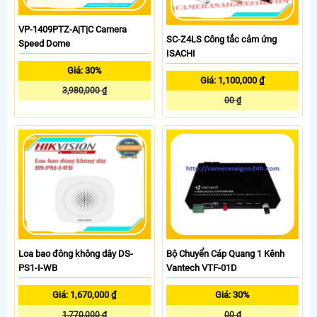
VP-1409PTZ-A|T|C Camera
SC-Z4LS Công tắc cảm ứng
Speed Dome
ISACHI
Giá: 30%
Giá: 1,100,000 ₫
3,980,000 ₫
00 ₫
Loa bao đông không dây DS-
Bộ Chuyển Cáp Quang 1 Kênh
PS1-I-WB
Vantech VTF-01D
Giá: 1,670,000 ₫
Giá: 30%
1,770,000 ₫
00 ₫