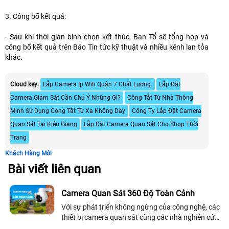
3. Công bố kết quả:
- Sau khi thời gian bình chọn kết thúc, Ban Tổ sẽ tổng hợp và
công bố kết quả trên Báo Tin tức kỹ thuật và nhiều kênh lan tỏa
khác.
Cloud key:
Lắp Camera Ip Wifi Quận 7 Chất Lượng.
Lắp Đặt
Camera Giám Sát Cần Chú Ý Những Gì?
Công Tắt Từ Nhà Thông
Minh Sử Dụng Công Tắt Từ Xa Không Dây
Công Ty Lắp Đặt Camera
Quan Sát Tại Kiên Giang
Lắp Đặt Camera Quan Sát Cho Shop Thời
Trang
Khách Hàng Mới
Bài viết liên quan
Camera Quan Sát 360 Độ Toàn Cảnh
Với sự phát triển không ngừng của công nghệ, các
thiết bị camera quan sát cũng các nhà nghiên cứu
cải tiến thông minh hiện đại và tiện ích hơn.