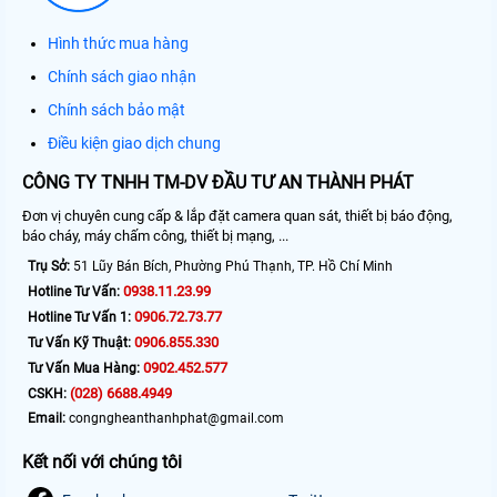
Hình thức mua hàng
Chính sách giao nhận
Chính sách bảo mật
Điều kiện giao dịch chung
CÔNG TY TNHH TM-DV ĐẦU TƯ AN THÀNH PHÁT
Đơn vị chuyên cung cấp & lắp đặt camera quan sát, thiết bị báo động,
báo cháy, máy chấm công, thiết bị mạng, ...
Trụ Sở:
51 Lũy Bán Bích, Phường Phú Thạnh, TP. Hồ Chí Minh
0938.11.23.99
Hotline Tư Vấn:
0906.72.73.77
Hotline Tư Vấn 1:
0906.855.330
Tư Vấn Kỹ Thuật:
0902.452.577
Tư Vấn Mua Hàng:
(028) 6688.4949
CSKH:
Email:
congngheanthanhphat@gmail.com
Kết nối với chúng tôi