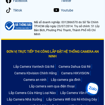
Facebook
Twitter
Tiktok
Youtube
Mã số doanh nghiệp: 0312866570 do Sở Tài Chính
TP.HCM cấp ngày 23/07/2014. Trụ sở chính: 51 Lũy
Bán Bích, Phường Phú Thạnh, Thành Phố Hồ Chí
Minh
ĐƠN VỊ TRỰC TIẾP THI CÔNG LẮP ĐẶT HỆ THỐNG CAMERA AN
NINH
Lắp Camera Vantech Giá Rẻ
Camera Dahua Giá Rẻ
Camera Kbvision Chính Hãng
Camera HIKVISION
Camera an ninh
Lắp camera gia đình
Lắp camera xem qua điện thoại
Lắp Camera Cửa Hàng Loại Nào
Lắp Camera Văn Phòng
Lắp Camera Nhà Xưởng
Lắp Camera Wifi Giá Rẻ Không Dây