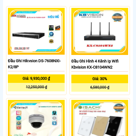
Đầu Ghi Hikvsion DS-7608NXI-
Đầu Ghi Hình 4 Kênh Ip Wifi
K2/8P
Kbvision KX-C8104WN2
Giá: 9,930,000 ₫
Giá: 30%
12,250,000 ₫
6,580,000 ₫