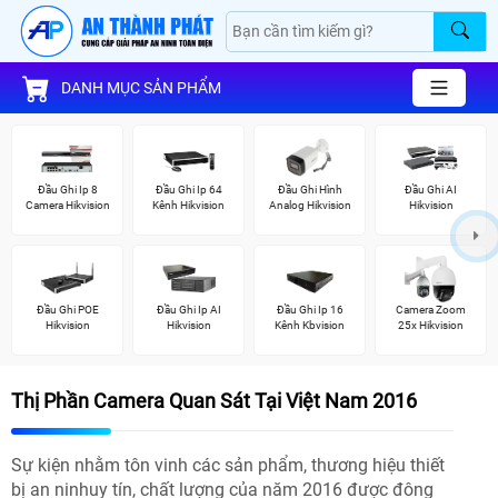
DANH MỤC SẢN PHẨM
Đầu Ghi Ip 8
Đầu Ghi Ip 64
Đầu Ghi Hình
Đầu Ghi AI
Camera Hikvision
Kênh Hikvision
Analog Hikvision
Hikvision
Đầu Ghi POE
Đầu Ghi Ip AI
Đầu Ghi Ip 16
Camera Zoom
Hikvision
Hikvision
Kênh Kbvision
25x Hikvision
Thị Phần Camera Quan Sát Tại Việt Nam 2016
Sự kiện nhằm tôn vinh các sản phẩm, thương hiệu thiết
bị an ninhuy tín, chất lượng của năm 2016 được đông