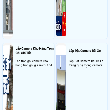
Lắp Camera Kho Hàng Trọn
Lắp Đặt Camera Bãi Xe
Gói Giá Tốt
Lắp trọn gói camera kho
Lắp Đặt Camera Bãi Xe Là
hàng trọn gói giá rẻ chỉ từ 4
trang bị hệ thống camera
triệu đồng sở hữu ngày trọn
nhận diện biển số tại khu
bộ gồm 4 camera, 1 đầu ghi
vực cổng của các bãi giữ xe
hình, ổ cứng, switch mang
kết hợp với phần mềm quản
đến giải pháp giám sát kho
lý để ghi nhận lượt xe ra vào
hàng 24/7 ổn định với độ
chụp hình thông tin xe và
sắc nét cao
biển số lưu trực tiếp về máy
tinh trạm để nhân viên tiện
đối soát, tính tiền xe xe ra
khỏi bãi