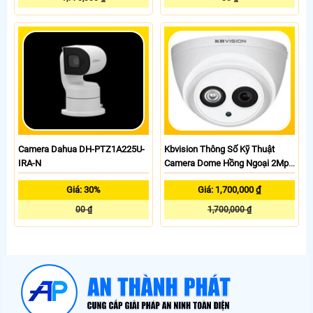
Camera Dahua DH-PTZ1A225U-
Kbvision Thông Số Kỹ Thuật
IRA-N
Camera Dome Hồng Ngoại 2Mp
Kbvision KX-2004iS4
Giá: 30%
Giá: 1,700,000 ₫
00 ₫
1,700,000 ₫