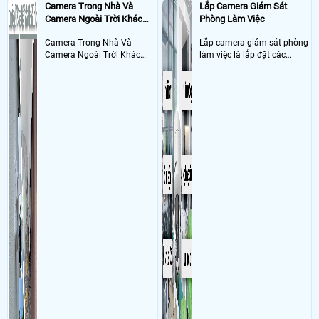
Camera Trong Nhà Và
Lắp Camera Giám Sát
Camera Ngoài Trời Khác
Phòng Làm Việc
Nhau Như Thế Nào
Camera Trong Nhà Và
Lắp camera giám sát phòng
Camera Ngoài Trời Khác
làm việc là lắp đặt các
Nhau ở tính năng chống
camera ghi hình ảnh sắc nét
nước và chống bụi của
và âm thanh trong phòng
camera
làm việc với mục đích giám
sát quá trình làm việc của
nhân viên, bảo vệ tài sản,
theo dõi an ninh trong thời
gian thực qua điện thoại
hoặc máy tính từ xa