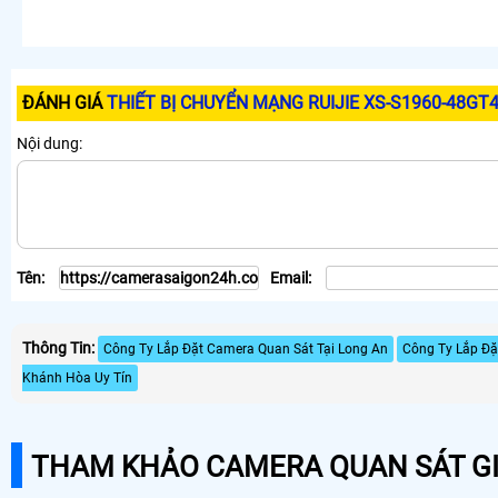
ĐÁNH GIÁ
THIẾT BỊ CHUYỂN MẠNG RUIJIE XS-S1960-48GT
Nội dung:
Tên:
Email:
Thông Tin:
Công Ty Lắp Đặt Camera Quan Sát Tại Long An
Công Ty Lắp Đặ
Khánh Hòa Uy Tín
THAM KHẢO CAMERA QUAN SÁT GI