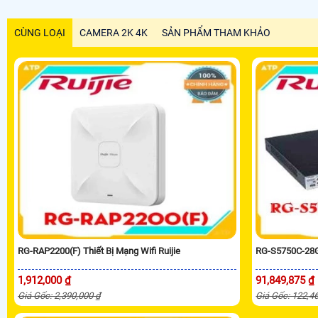
CÙNG LOẠI
CAMERA 2K 4K
SẢN PHẨM THAM KHẢO
RG-RAP2200(F) Thiết Bị Mạng Wifi Ruijie
RG-S5750C-28G
1,912,000 ₫
91,849,875 ₫
Giá Gốc: 2,390,000 ₫
Giá Gốc: 122,4