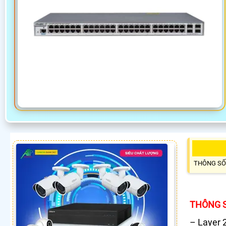
THÔNG SỐ
THÔNG S
– Layer 