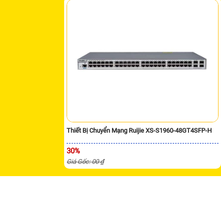
Thiết Bị Chuyển Mạng Ruijie XS-S1960-48GT4SFP-H
30%
Giá Gốc: 00 ₫