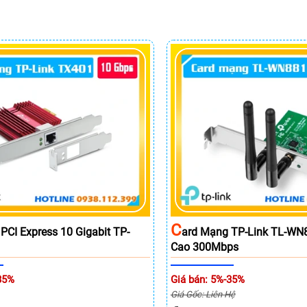
C
PCI Express 10 Gigabit TP-
Ard Mạng TP-Link TL-WN
Cao 300Mbps
35%
Giá bán: 5%-35%
Giá Gốc: Liên Hệ