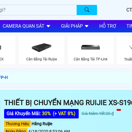
CT
CAMERA QUAN SÁT
GIẢI PHÁP
HỖ TRỢ
TI
EK
Cân Bằng Tải Ruijie
Cân Bằng Tải TP-Link
Thiế
FP-H
THIẾT BỊ CHUYỂN MẠNG RUIJIE XS-S19
Giá Khuyến Mãi:
30%
(+ VAT 8%)
Giá Niêm Yết:00 ₫
Thương Hiệu
Hãng Ruijie
Ngày Đăng
4/18/2020 8:53:06 AM