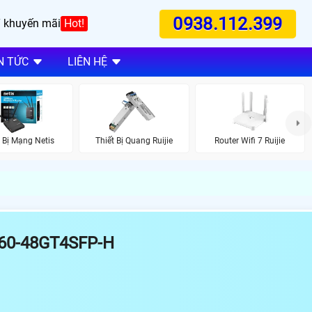
0938.112.399
 khuyến mãi
Hot!
N TỨC
LIÊN HỆ
t Bị Mạng Netis
Thiết Bị Quang Ruijie
Router Wifi 7 Ruijie
60-48GT4SFP-H