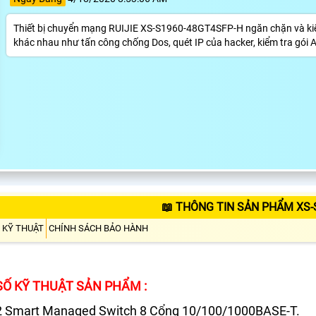
Thiết bị chuyển mạng RUIJIE XS-S1960-48GT4SFP-H ngăn chặn và kiểm s
khác nhau như tấn công chống Dos, quét IP của hacker, kiểm tra gói
📖 THÔNG TIN SẢN PHẨM XS-
 KỸ THUẬT
CHÍNH SÁCH BẢO HÀNH
Ố KỸ THUẬT SẢN PHẨM :
2 Smart Managed Switch 8 Cổng 10/100/1000BASE-T.