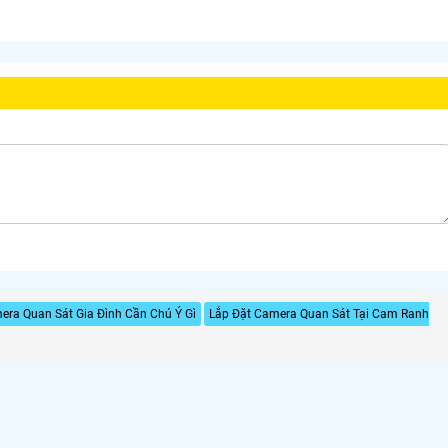
era Quan Sát Gia Đình Cần Chú Ý Gì
Lắp Đặt Camera Quan Sát Tại Cam Ranh