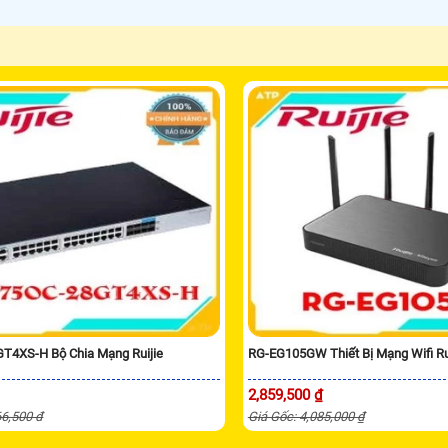
T4XS-H Bộ Chia Mạng Ruijie
RG-EG105GW Thiết Bị Mạng Wifi Ru
2,859,500 ₫
66,500 đ
Giá Gốc: 4,085,000 ₫