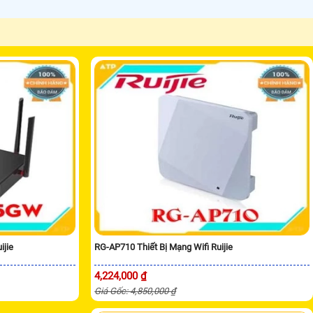
ijie
RG-AP710 Thiết Bị Mạng Wifi Ruijie
4,224,000 ₫
Giá Gốc: 4,850,000 ₫