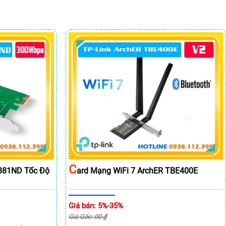
C
881ND Tốc Độ
Ard Mạng WiFi 7 ArchER TBE400E
Giá bán: 5%-35%
Giá Gốc: 00 ₫