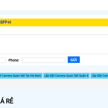
4SFP-H
Phone:
t Camera Quan Sát Tại Hà Nam
Lắp Đặt Camera Quan Sát Quận 8
Lắp Đặt Cam
Á RẺ