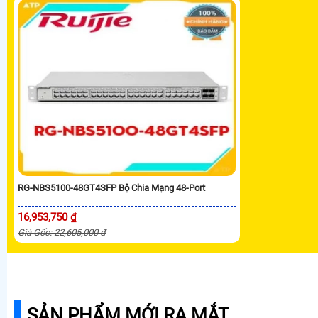
RG-NBS5100-48GT4SFP Bộ Chia Mạng 48-Port
16,953,750 ₫
Giá Gốc: 22,605,000 đ
SẢN PHẨM MỚI RA MẮT