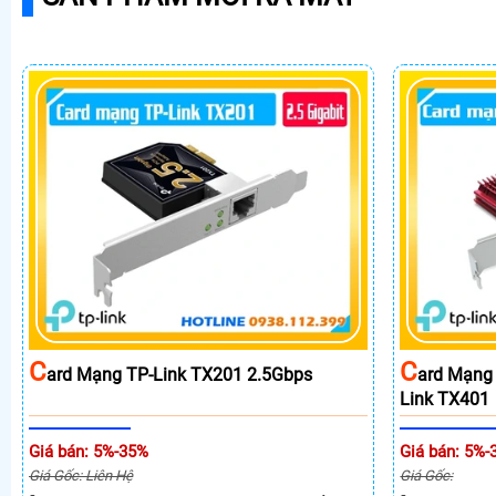
C
C
Ard Mạng TP-Link TX201 2.5Gbps
Ard Mạng 
Link TX401
Giá bán: 5%-35%
Giá bán: 5%-
Giá Gốc: Liên Hệ
Giá Gốc: