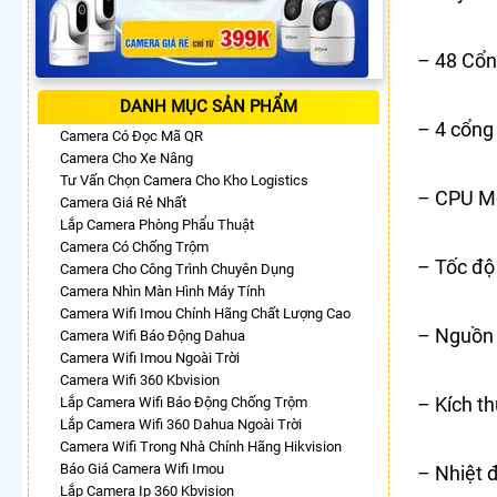
– 48 Cổ
DANH MỤC SẢN PHẨM
– 4 cổng
Camera Có Đọc Mã QR
Camera Cho Xe Nâng
Tư Vấn Chọn Camera Cho Kho Logistics
– CPU Me
Camera Giá Rẻ Nhất
Lắp Camera Phòng Phẩu Thuật
Camera Có Chống Trộm
– Tốc độ
Camera Cho Công Trình Chuyên Dụng
Camera Nhìn Màn Hình Máy Tính
Camera Wifi Imou Chính Hãng Chất Lượng Cao
– Nguồn
Camera Wifi Báo Động Dahua
Camera Wifi Imou Ngoài Trời
Camera Wifi 360 Kbvision
– Kích t
Lắp Camera Wifi Báo Động Chống Trộm
Lắp Camera Wifi 360 Dahua Ngoài Trời
Camera Wifi Trong Nhà Chính Hãng Hikvision
Báo Giá Camera Wifi Imou
– Nhiệt 
Lắp Camera Ip 360 Kbvision