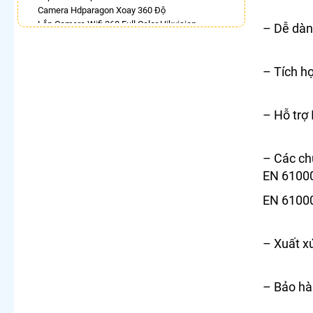
Camera Hdparagon Xoay 360 Độ
Lắp Camera Wifi 360 Full Color Hikvision
– Dễ dàng
Camera Imou 360
Lắp Camera Wifi Xoay 360 Imou Ngoài Trời
Camera Full Color 360 Ezviz
– Tích 
Lắp Camera 360 Báo Động Chống Trộm
Camera Visioncop 360
– Hỗ tr
LẮP CAMERA THEO NHU CẦU
Lắp Camera Văn Phòng Giá Rẻ
Lắp Camera Nhà Xưởng Giá Rẻ
– Các ch
Lắp Camera Gia Đình Giá Rẻ
EN 61000
Lắp Camera Kho Hàng Giá Rẻ
Lắp Camera Cửa Hàng Giá Rẻ
EN 61000
Lắp Camera Wifi Giá Rẻ Chính Hãng
Lắp Camera Công Trình Giá Rẻ
Camera 360 Giá Rẻ
– Xuất x
– Bảo hà