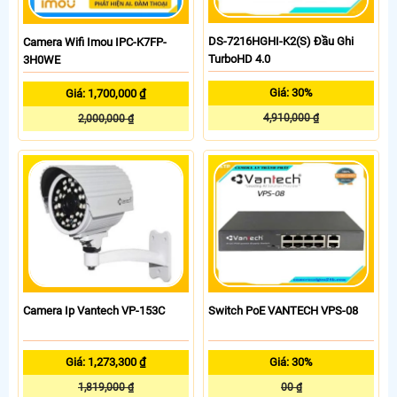
DS-7216HGHI-K2(S) Đầu Ghi
Camera Wifi Imou IPC-K7FP-
TurboHD 4.0
3H0WE
Giá: 30%
Giá: 1,700,000 ₫
4,910,000 ₫
2,000,000 ₫
Camera Ip Vantech VP-153C
Switch PoE VANTECH VPS-08
Giá: 1,273,300 ₫
Giá: 30%
1,819,000 ₫
00 ₫