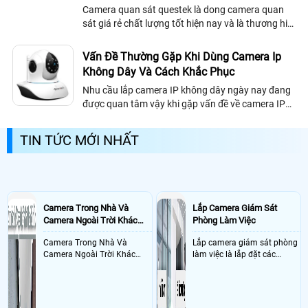
Camera quan sát questek là dong camera quan
sát giá rẻ chất lượng tốt hiện nay và là thương hiệu
Camera hàng đầu Đài Loan , có trụ sở chính tại Đài
Loan, sau 30 năm thành lập và...
Vấn Đề Thường Gặp Khi Dùng Camera Ip
Không Dây Và Cách Khắc Phục
Nhu cầu lắp camera IP không dây ngày nay đang
được quan tâm vậy khi gặp vấn đề về camera IP
thì ta sẽ có hướng giải quyết như nào.
TIN TỨC MỚI NHẤT
Camera Trong Nhà Và
Lắp Camera Giám Sát
Camera Ngoài Trời Khác
Phòng Làm Việc
Nhau Như Thế Nào
Camera Trong Nhà Và
Lắp camera giám sát phòng
Camera Ngoài Trời Khác
làm việc là lắp đặt các
Nhau ở tính năng chống
camera ghi hình ảnh sắc nét
nước và chống bụi của
và âm thanh trong phòng
camera
làm việc với mục đích giám
sát quá trình làm việc của