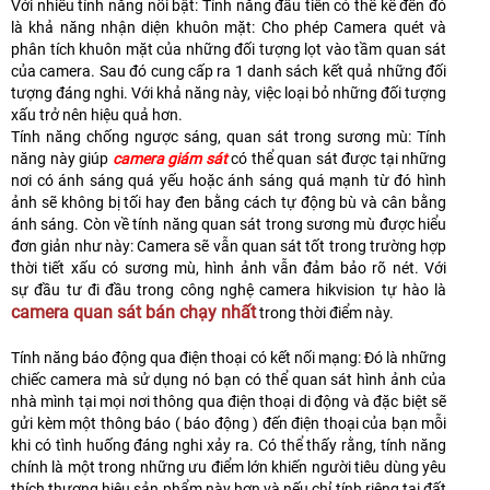
Với nhiều tính năng nổi bật: Tính năng đầu tiên có thể kể đến đó
là khả năng nhận diện khuôn mặt: Cho phép Camera quét và
phân tích khuôn mặt của những đối tượng lọt vào tầm quan sát
của camera. Sau đó cung cấp ra 1 danh sách kết quả những đối
tượng đáng nghi. Với khả năng này, việc loại bỏ những đối tượng
xấu trở nên hiệu quả hơn.
Tính năng chống ngược sáng, quan sát trong sương mù: ​Tính
năng này giúp
camera giám sát
có thể quan sát được tại những
nơi có ánh sáng quá yếu hoặc ánh sáng quá mạnh từ đó hình
ảnh sẽ không bị tối hay đen bằng cách tự động bù và cân bằng
ánh sáng. Còn về tính năng quan sát trong sương mù được hiểu
đơn giản như này: Camera sẽ vẫn quan sát tốt trong trường hợp
thời tiết xấu có sương mù, hình ảnh vẫn đảm bảo rõ nét. V
ới
sự đầu tư đi đầu trong công nghệ camera hikvision tự hào là
camera quan sát bán chạy nhất
trong thời điểm này.
Tính năng báo động qua điện thoại có kết nối mạng: Đó là những
chiếc camera mà sử dụng nó bạn có thể quan sát hình ảnh của
nhà mình tại mọi nơi thông qua điện thoại di động và đặc biệt sẽ
gửi kèm một thông báo ( báo động ) đến điện thoại của bạn mỗi
khi có tình huống đáng nghi xảy ra. Có thể thấy rằng, tính năng
chính là một trong những ưu điểm lớn khiến người tiêu dùng yêu
thích thương hiệu sản phẩm này hơn và nếu chỉ tính riêng tại đất