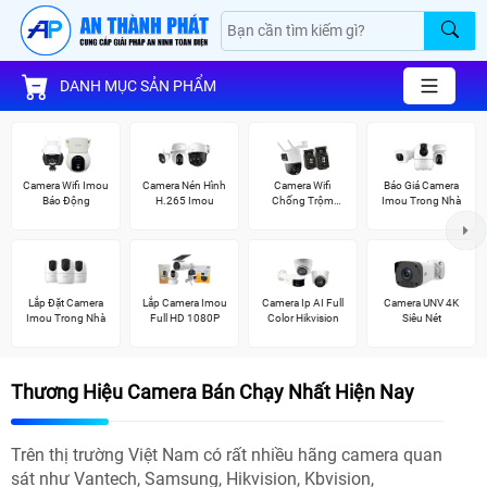
DANH MỤC SẢN PHẨM
Camera Wifi Imou
Camera Nén Hình
Camera Wifi
Báo Giá Camera
Báo Động
H.265 Imou
Chống Trộm
Imou Trong Nhà
Imou
Lắp Đặt Camera
Lắp Camera Imou
Camera Ip AI Full
Camera UNV 4K
Imou Trong Nhà
Full HD 1080P
Color Hikvision
Siêu Nét
Thương Hiệu Camera Bán Chạy Nhất Hiện Nay
Trên thị trường Việt Nam có rất nhiều hãng camera quan
sát như Vantech, Samsung, Hikvision, Kbvision,