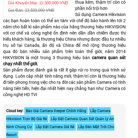
thua kém, thậm trí còn có
Giá Khuyến Mại: 11,300,000 VNĐ
phần nổi trội hơn
Giá Bán: 13,500,000 VNĐ
Sử dụng Camera Hikvision
các bạn hoàn toàn có thể an tâm với chế độ bảo hành lên tới 2
năm cho bất kì sản phẩm nào của hãng th
ương hiệu HIKVISION
với cơ chế và công nghệ ổn định nên dần dần chiếm được thị
hiếu khách hàng, là thương hiệu China nhưng được đầu tư nhiều
trụ sở tại Canada, ấn độ và China để mở rộng thương hiệu
qua đó bán nhiều sản phẩm trên toàn thế giới, năm 2014
HIKVISION là một trong 3 thương hiệu bán
camera quan sát
chạy nhất thế giới
,
Sản phẩm được đánh giá là rất ít gặp rủi ro trong quá trình sử
dụng. Luôn câp nhật tính năng mới, thậm trí còn là thương hiệu
đi tiên phong trong việc cho ra đời các sản phẩm Camera có tính
năng tiên tiến, hiện đại nhất hiện nay chẳng hạn như Camera có
công nghệ HD TVI
Cloud key:
Báo Giá Camera Keeper Chính Hãng
Lắp Camera
Hikvision Trọn Bộ Giá Rẻ
Lắp Đặt Camera Quan Sát Quản Lý An
Ninh Chung Cư
Lắp Đặt Camera Giá Rẻ
Lắp Đèn Mặt Trời Cho
Resort