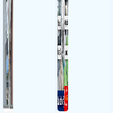
nhân viên, bảo vệ tài sản,
theo dõi an ninh trong thời
gian thực qua điện thoại
hoặc máy tính từ xa