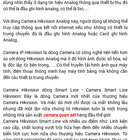
dùng nhìn thấy ở dạng tín hiệu Analog thông qua thiết bị thu đó
có thể là đầu ghi hình analog, có thể là tivi, ...
Với dòng Camera Hikvision Analog này, người dùng sẽ không thể
truy cập thông qua kết nối internet nếu như không có thiết bị
trung chuyển đó là đầu ghi hình Analog hoặc Card ghi hình
Analog.
Camera IP Hikvision là dòng Camera có công nghệ tiên tiến hơn
so với dòng Hikvision Analog mà ở đó hình ảnh được số hóa, sử
lý độc lập từ bên trong, ... Có thể truyền tải hình ảnh qua máy
tính, điện thoại thông minh hay máy tính bảng mà không cần
đến các thiết bị trung chuyển
Camera Hikvision dòng Smart Line - Camera Smart Line
Hikvision: Đây là dòng Camera mới nhất của thương hiệu
Camera Hikvision. Và mặc dù mới chỉ được ra mắt không lâu
nhưng đã một lần nữa chứng tỏ Hikvision luôn là một trong
những nhà sản xuất
camera quan sát
hàng đầu thế giới
Camera Hikvision Smart Line với nhiều ưu điểm như: Linh kiện
cao cấp, chất lượng vượt trội hứa hẹn đem đến nhiều chuyển
biến tích cực hơn nữa cho thương hiệu Camera Hikvision. T
ừ