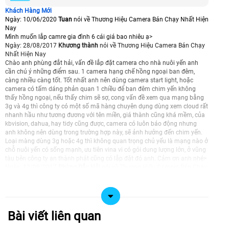
Khách Hàng Mới
Ngày: 10/06/2020
Tuan
nói về Thương Hiệu Camera Bán Chạy Nhất Hiện
Nay
Mình muốn lắp camre gia đình 6 cái giá bao nhiêu ạ>
Ngày: 28/08/2017
Khương thành
nói về Thương Hiệu Camera Bán Chạy
Nhất Hiện Nay
Chào anh phùng đắt hải, vấn đề lắp đặt camera cho nhà nuôi yến anh
cần chú ý những điểm sau. 1 camera hạng chế hồng ngoại ban đêm,
càng nhiều càng tốt. Tốt nhất anh nên dùng camera start light, hoặc
camera có tấm dáng phản quan 1 chiều để ban đêm chim yến không
thấy hồng ngoại, nếu thấy chim sẽ sợ, cong vấn đề xem qua mạng bằng
3g và 4g thì công ty có một số mã hàng chuyên dụng dùng xem cloud rất
nhanh hầu như tương đương với tên miền, giá thành cũng khá mềm, của
kbvision, dahua, hay tidy cũng được, camera có luôn báo động nhưng
anh không nên dùng trong trường hợp này, sẽ ảnh hưởng đến chim yến.
Loại màng dùng 3g hoặc 4g thì không quan trọng chủ yếu là mạng nào ở
chỗ nuôi yến có sống mạnh, ưu tiên vina vi có gói dung lượng lớn, ở vũng
tàu bên công ty an thành phát cũng có lắp đặt đó anh. Cảm ơn anh nhé>
Ngày: 12/08/2017
Phùng Đắc Hải
nói về Thương Hiệu Camera Bán Chạy
Nhất Hiện Nay
Tôi muốn lắp camera quan sát cho nhà yến loại ngoài trời 3-4G (vì nơi
nhà yến chưa có đường mạng). Địa chỉ tại xã Long mỹ, huyện đất đỏ, Brvt
với số lượng từ 2 đến 4 cam. Hệ thống quan sát cần được kết nối với
smartphone. Hỏi: - nên lắp đặt loại nào để đảm bảo bền, tín hiệu ổn định
Bài viết liên quan
có kết hợp chống trộm. Giá mỗi loại là bao nhiêu kể cả lắp giáp và thẻ. -
cty có đại lý hoặc đại diện gần khu vực này không và khi có sự cố thì xử lý