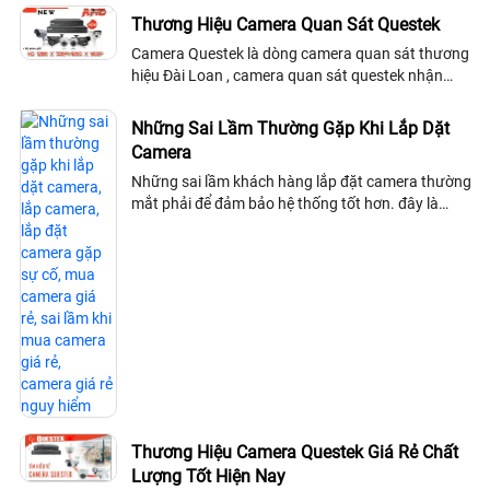
thế nào với khoảng thời gian bao lâu. - nếu đăt hàng thì hình thức giao
Thương Hiệu Camera Quan Sát Questek
dịch chuyển tiền trả ra sao - dùng loại sim nào của nhà cung cấp nào là
Camera Questek là dòng camera quan sát thương
tốt nhất với múc giá thuê bao ra sao, theo thời gian hay dung lượng
chuyền tải. Rất mong nhận được phản hồi Xin chân thành cám ơn. >
hiệu Đài Loan , camera quan sát questek nhận
những chứng nhận quốc tế CE,FCC ,RoHS và CMA
sản phẩm camera quan sát questek hướng đến...
Những Sai Lầm Thường Gặp Khi Lắp Dặt
Camera
Những sai lầm khách hàng lắp đặt camera thường
mắt phải để đảm bảo hệ thống tốt hơn. đây là
những lời khuyên trước khi lắp đặt camera quan
sát mà khách hàng không nên bỏ qua để có hệ
thống camera quan sát ổn định
Thương Hiệu Camera Questek Giá Rẻ Chất
Lượng Tốt Hiện Nay