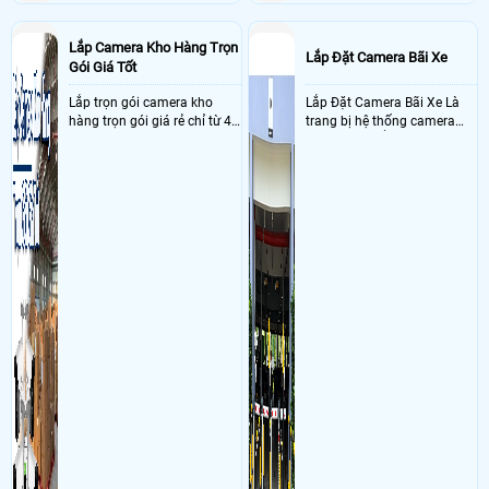
Lắp Camera Kho Hàng Trọn
Lắp Đặt Camera Bãi Xe
Gói Giá Tốt
Lắp trọn gói camera kho
Lắp Đặt Camera Bãi Xe Là
hàng trọn gói giá rẻ chỉ từ 4
trang bị hệ thống camera
triệu đồng sở hữu ngày trọn
nhận diện biển số tại khu
bộ gồm 4 camera, 1 đầu ghi
vực cổng của các bãi giữ xe
hình, ổ cứng, switch mang
kết hợp với phần mềm quản
đến giải pháp giám sát kho
lý để ghi nhận lượt xe ra vào
hàng 24/7 ổn định với độ
chụp hình thông tin xe và
sắc nét cao
biển số lưu trực tiếp về máy
tinh trạm để nhân viên tiện
đối soát, tính tiền xe xe ra
khỏi bãi