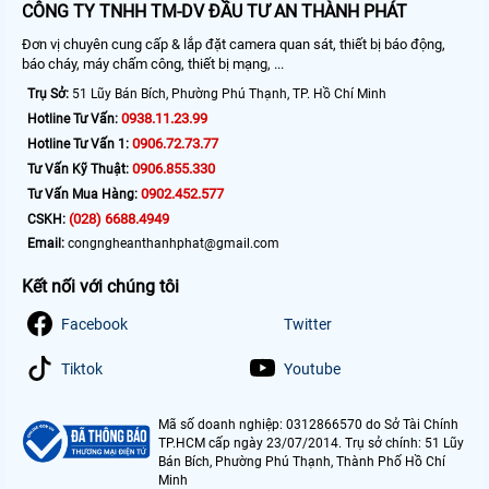
CÔNG TY TNHH TM-DV ĐẦU TƯ AN THÀNH PHÁT
Đơn vị chuyên cung cấp & lắp đặt camera quan sát, thiết bị báo động,
báo cháy, máy chấm công, thiết bị mạng, ...
Trụ Sở:
51 Lũy Bán Bích, Phường Phú Thạnh, TP. Hồ Chí Minh
0938.11.23.99
Hotline Tư Vấn:
0906.72.73.77
Hotline Tư Vấn 1:
0906.855.330
Tư Vấn Kỹ Thuật:
0902.452.577
Tư Vấn Mua Hàng:
(028) 6688.4949
CSKH:
Email:
congngheanthanhphat@gmail.com
Kết nối với chúng tôi
Facebook
Twitter
Tiktok
Youtube
Mã số doanh nghiệp: 0312866570 do Sở Tài Chính
TP.HCM cấp ngày 23/07/2014. Trụ sở chính: 51 Lũy
Bán Bích, Phường Phú Thạnh, Thành Phố Hồ Chí
Minh