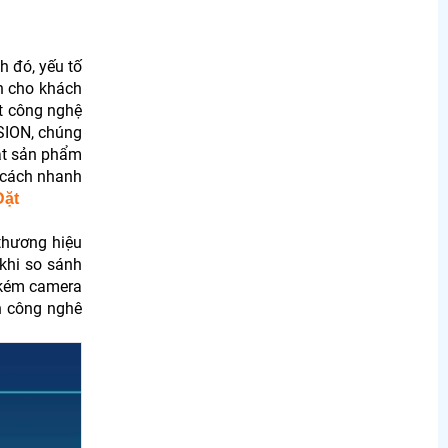
h đó, yếu tố
n cho khách
t công nghệ
SION, chúng
uật sản phẩm
t cách nhanh
Đặt
 thương hiệu
 khi so sánh
g kém camera
nh công nghê