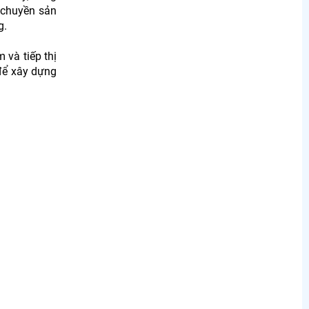
 chuyền sản
g.
 và tiếp thị
để xây dựng