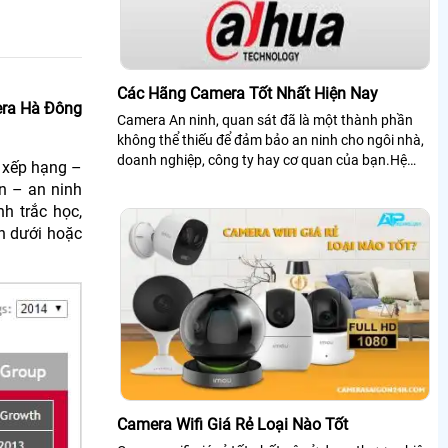
Các Hãng Camera Tốt Nhất Hiện Nay
mera Hà Đông
Camera An ninh, quan sát đã là một thành phần
không thể thiếu để đảm bảo an ninh cho ngôi nhà,
doanh nghiệp, công ty hay cơ quan của bạn.Hệ
ng xếp hạng –
thống camera chính là một giải pháp an ninh giúp
n – an ninh
người dùng giám sát 24/24 an tâm hơn trong cuộc
nh trắc học,
sống
n dưới hoặc
Camera Wifi Giá Rẻ Loại Nào Tốt