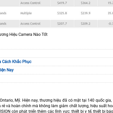
ương Hiệu Camera Nào Tốt
à Cách Khắc Phục
iện Nay
ntario, Mỹ. Hiện nay, thương hiệu đã có mặt tại 140 quốc gia,
á rẻ và hoàn chỉnh mà không làm giảm chất lượng, hiệu suất ho
SION còn phát triển thêm các lĩnh vực: thiết bị y tế, thiết bị bá