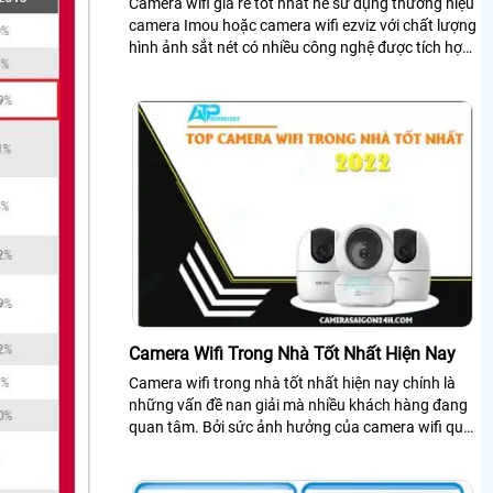
Camera wifi giá rẻ tốt nhất nê sử dụng thương hiệu
camera Imou hoặc camera wifi ezviz với chất lượng
hình ảnh sắt nét có nhiều công nghệ được tích hợp
trong chiết camera wifi giúp...
Camera Wifi Trong Nhà Tốt Nhất Hiện Nay
Camera wifi trong nhà tốt nhất hiện nay chính là
những vấn đề nan giải mà nhiều khách hàng đang
quan tâm. Bởi sức ảnh hưởng của camera wifi quá
lớn nên đã trở thành xu hướng lắp đặt thiết bị an
ninh hiện nay