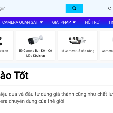
CT
CAMERA QUAN SÁT
GIẢI PHÁP
HỖ TRỢ
TI
Bộ Camera Ban Đêm Có
vision
Bộ Camera Có Báo Đông
Camera 
Màu Kbvision
ào Tốt
iệu quả và đầu tư dúng giá thành cũng như chất lư
era chuyên dụng của thế giới