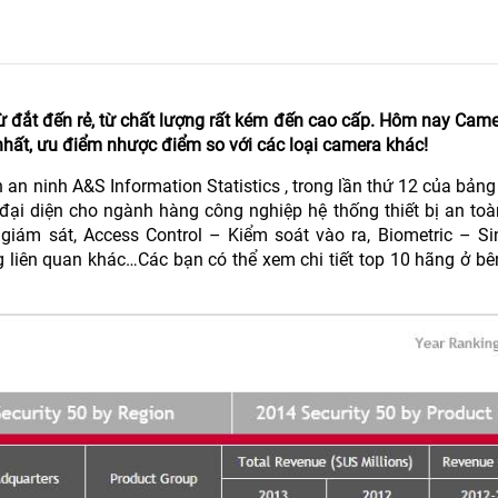
 từ đắt đến rẻ, từ chất lượng rất kém đến cao cấp. Hôm nay Ca
nhất, ưu điểm nhược điểm so với các loại camera khác!
toàn an ninh A&S Information Statistics , trong lần thứ 12 của bả
ại diện cho ngành hàng công nghiệp hệ thống thiết bị an toà
 giám sát, Access Control – Kiểm soát vào ra, Biometric – Si
 liên quan khác…Các bạn có thể xem chi tiết top 10 hãng ở bê