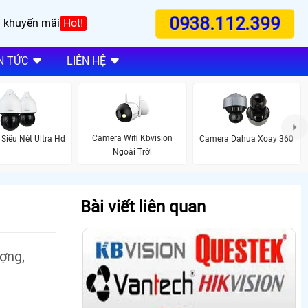
0938.112.399
 khuyến mãi
Hot!
N TỨC
LIÊN HỆ
Camera Wifi Kbvision
Siêu Nét Ultra Hd
Camera Dahua Xoay 360
Ngoài Trời
Bài viết liên quan
ợng,