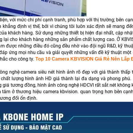
n, với mức chi phí cạnh tranh, phù hợp với thị trường; bên cạn
 khẳng định vị thế, bởi vì chúng tôi luôn xác định sẽ mang đế
của khách hàng. Sử dụng những thiết bị hiện đại nhất, cập nhậ
g lại cho khách hàng những sản phẩm chất lượng cao. Ở KBVI
 để làm được những điều đó cũng đều nhờ vào đội ngũ R&D, kỹ th
, đáp ứng mọi nhu cầu và giải quyết những vấn đề kỹ thuật mộ
hắc cho công ty.
Top 10 Camera KBVISION Giá Rẻ Nên Lắp 
 công nghệ camera siêu nét hình ảnh rõ đẹp với giá thành thấp
chất lượng hình ảnh HD giá thành lại đa dạng và phong phú.
̃ng giá tương đồng, hình ảnh công nghệ HDCVI rất sắt nét khôn
g quan tâm ở thương hiệu camera kbvision. quan trọng hơn bên cạ
ương đối ổn định.