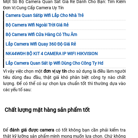
Một Số Bộ Camera Quan Sát Giá Rẻ Dành Cho Bạn: Tìm Kiếm
Đơn Vị Cung Cấp Camera Uy Tín
Camera Quan Sátip Wifi Lắp Cho Nhà Trẻ
Bộ Camera Wifi Ngoài Trời Giá Rẻ
Bộ Camera Wifi Cửa Hàng Có Thu Âm
Lắp Camera Wifi Quay 360 Độ Giá Rẻ
NK44W0H BỘ KIT 4 CAMERA IP WIFI HIKVISION
Lắp Camera Quan Sát Ip Wifi Dùng Cho Công Ty Hd
Vì vậy việc chọn một
đơn vị uy tín
cho sử dụng là điều làm người
tiêu dùng đau đầu, thật giả khó phân biệt công ty nào chất
lượng. Để có thể có sự chọn lựa chuẩn tốt thì thường dựa vào
các yếu tố sau:
Chất lượng mặt hàng sản phẩm tốt
Để
đánh giá được camera
có tốt không bạn cần phải kiểm tra
thật kỹ lưỡng sản phẩm mình mong muốn lựa chọn. Chứ không