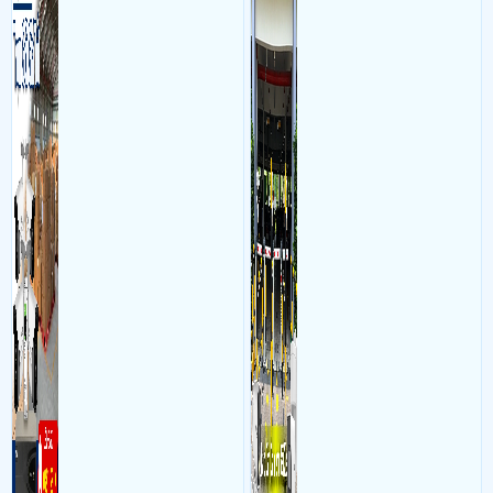
hình, ổ cứng, switch mang
kết hợp với phần mềm quản
đến giải pháp giám sát kho
lý để ghi nhận lượt xe ra vào
hàng 24/7 ổn định với độ
chụp hình thông tin xe và
sắc nét cao
biển số lưu trực tiếp về máy
tinh trạm để nhân viên tiện
đối soát, tính tiền xe xe ra
khỏi bãi