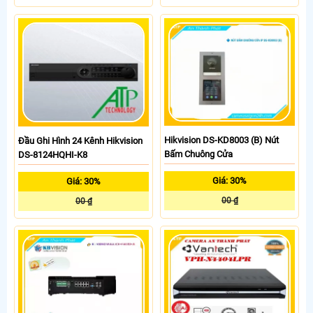
Hikvision DS-KD8003 (B) Nút
Đầu Ghi Hình 24 Kênh Hikvision
Bấm Chuông Cửa
DS-8124HQHI-K8
Giá: 30%
Giá: 30%
00 ₫
00 ₫