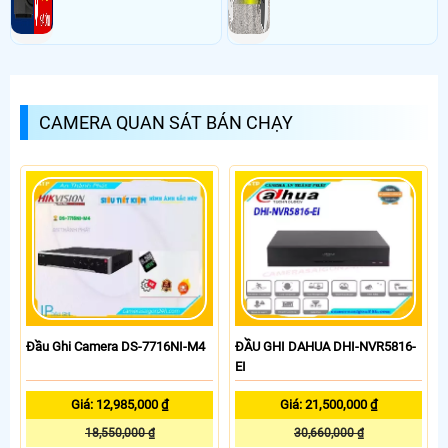
CAMERA QUAN SÁT BÁN CHẠY
Đầu Ghi Camera DS-7716NI-M4
ĐẦU GHI DAHUA DHI-NVR5816-
EI
Giá: 12,985,000 ₫
Giá: 21,500,000 ₫
18,550,000 ₫
30,660,000 ₫