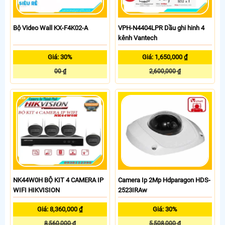
Bộ Video Wall KX-F4K02-A
VPH-N4404LPR Dầu ghi hinh 4
kênh Vantech
Giá: 30%
Giá: 1,650,000 ₫
00 ₫
2,600,000 ₫
NK44W0H BỘ KIT 4 CAMERA IP
Camera Ip 2Mp Hdparagon HDS-
WIFI HIKVISION
2523IRAw
Giá: 8,360,000 ₫
Giá: 30%
8,560,000 ₫
5,508,000 ₫