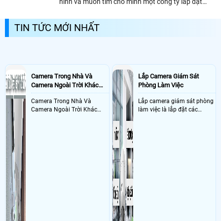
ninh và muốn tìm cho mình một công ty lắp đặt
camera quan sát tại quảng ninh uy tín và chất
lượng, công ty camera chúng tôi xin...
TIN TỨC MỚI NHẤT
Camera Trong Nhà Và
Lắp Camera Giám Sát
Camera Ngoài Trời Khác
Phòng Làm Việc
Nhau Như Thế Nào
Camera Trong Nhà Và
Lắp camera giám sát phòng
Camera Ngoài Trời Khác
làm việc là lắp đặt các
Nhau ở tính năng chống
camera ghi hình ảnh sắc nét
nước và chống bụi của
và âm thanh trong phòng
camera
làm việc với mục đích giám
sát quá trình làm việc của
nhân viên, bảo vệ tài sản,
theo dõi an ninh trong thời
gian thực qua điện thoại
hoặc máy tính từ xa