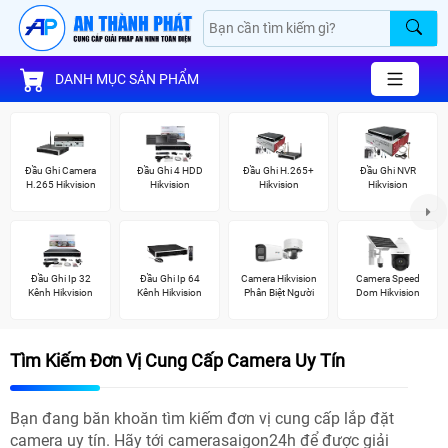
DANH MỤC SẢN PHẨM
Đầu Ghi Camera
Đầu Ghi 4 HDD
Đầu Ghi H.265+
Đầu Ghi NVR
H.265 Hikvision
Hikvision
Hikvision
Hikvision
Đầu Ghi Ip 32
Đầu Ghi Ip 64
Camera Hikvision
Camera Speed
Kênh Hikvision
Kênh Hikvision
Phân Biệt Người
Dom Hikvision
Tìm Kiếm Đơn Vị Cung Cấp Camera Uy Tín
Bạn đang băn khoăn tìm kiếm đơn vị cung cấp lắp đặt
camera uy tín. Hãy tới camerasaigon24h để được giải