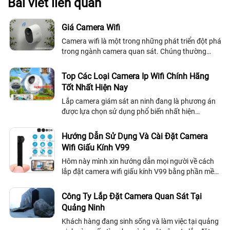
Bài viết liên quan
Giá Camera Wifi
Camera wifi là một trong những phát triển đột phá
trong ngành camera quan sát. Chúng thường
được phục vụ cho đa số người dùng hiện nay với
sự an toàn về vấn đề an ninh mà chúng mang lại
Top Các Loại Camera Ip Wifi Chính Hãng
Tốt Nhất Hiện Nay
Lắp camera giám sát an ninh đang là phương án
được lựa chọn sử dụng phổ biến nhất hiện
nay.Việc lắp đặt thiết bị camera giám sát an ninh
giúp người dùng quản lý con cái,tài...
Hướng Dẫn Sử Dụng Và Cài Đặt Camera
Wifi Giấu Kính V99
Hôm này mình xin hướng dẫn mọi người về cách
lắp đặt camera wifi giấu kính V99 bằng phần mền
wisdomEye để cho mọi người có thể sử dụng một
cách dễ dàng và nhanh chóng nhất.
Công Ty Lắp Đặt Camera Quan Sát Tại
Quảng Ninh
Khách hàng đang sinh sống và làm việc tại quảng