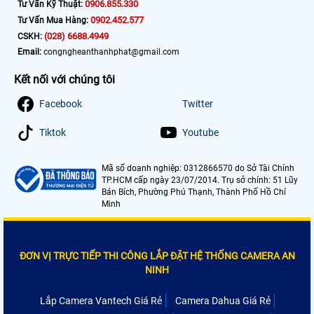
0906.855.330
Tư Vấn Kỹ Thuật:
0902.452.577
Tư Vấn Mua Hàng:
(028) 6688.4949
CSKH:
Email:
congngheanthanhphat@gmail.com
Kết nối với chúng tôi
Facebook
Twitter
Tiktok
Youtube
Mã số doanh nghiệp: 0312866570 do Sở Tài Chính
TP.HCM cấp ngày 23/07/2014. Trụ sở chính: 51 Lũy
Bán Bích, Phường Phú Thạnh, Thành Phố Hồ Chí
Minh
ĐƠN VỊ TRỰC TIẾP THI CÔNG LẮP ĐẶT HỆ THỐNG CAMERA AN
NINH
Lắp Camera Vantech Giá Rẻ
Camera Dahua Giá Rẻ