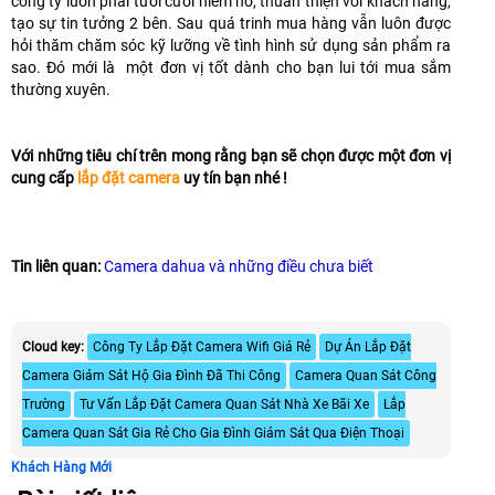
công ty luôn phải tươi cười niềm nở, thuân thiện với khách hàng,
tạo sự tin tưởng 2 bên. Sau quá trinh mua hàng vẫn luôn được
hỏi thăm chăm sóc kỹ lưỡng về tình hình sử dụng sản phẩm ra
sao. Đó mới là một đơn vị tốt dành cho bạn lui tới mua sắm
thường xuyên.
Với những tiêu chí trên mong rằng bạn sẽ chọn được một đơn vị
cung cấp
lắp đặt camera
uy tín bạn nhé !
Tin liên quan:
Camera dahua và những điều chưa biết
Cloud key:
Công Ty Lắp Đặt Camera Wifi Giá Rẻ
Dự Án Lắp Đặt
Camera Giám Sát Hộ Gia Đình Đã Thi Công
Camera Quan Sát Công
Trường
Tư Vấn Lắp Đặt Camera Quan Sát Nhà Xe Bãi Xe
Lắp
Camera Quan Sát Gia Rẻ Cho Gia Đình Giám Sát Qua Điện Thoại
Khách Hàng Mới