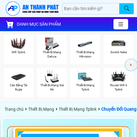
DANH MỤC SẢN PHẨM
Wifi Tplink
Thiết Bị Mạng
Thiết Bị Mạng
Switch Netis
Dahua
Hikvision
Cân Bằng Tải
Thiết Bị Mạng Giá
Thiết Bị Mạng
Router Wifi 6
Ruijie
Rẻ
Tplink
Tplink
›
›
›
Trang chủ
Thiết Bị Mạng
Thiết Bị Mạng Tplink
Chuyển Đổi Quang