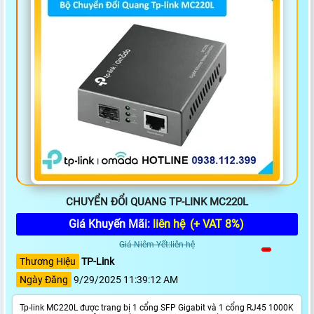
CHUYỂN ĐỔI QUANG TP-LINK MC220L
Giá Khuyến Mãi:
liên hệ
(+ VAT 8%)
Giá Niêm Yết:liên hệ
Thương Hiệu
TP-Link
Ngày Đăng
9/29/2025 11:39:12 AM
Tp-link MC220L được trang bị 1 cổng SFP Gigabit và 1 cổng RJ45 1000K