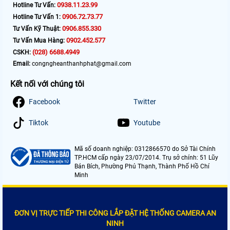
0938.11.23.99
Hotline Tư Vấn:
0906.72.73.77
Hotline Tư Vấn 1:
0906.855.330
Tư Vấn Kỹ Thuật:
0902.452.577
Tư Vấn Mua Hàng:
(028) 6688.4949
CSKH:
Email:
congngheanthanhphat@gmail.com
Kết nối với chúng tôi
Facebook
Twitter
Tiktok
Youtube
Mã số doanh nghiệp: 0312866570 do Sở Tài Chính
TP.HCM cấp ngày 23/07/2014. Trụ sở chính: 51 Lũy
Bán Bích, Phường Phú Thạnh, Thành Phố Hồ Chí
Minh
ĐƠN VỊ TRỰC TIẾP THI CÔNG LẮP ĐẶT HỆ THỐNG CAMERA AN
NINH