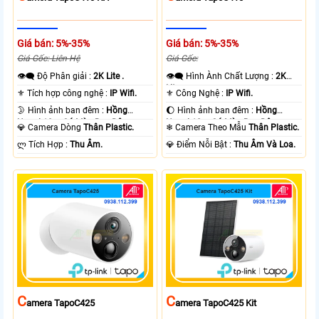
Giá bán: 5%-35%
Giá bán: 5%-35%
Giá Gốc: Liên Hệ
Giá Gốc:
👁️‍🗨 Độ Phân giải :
2K Lite .
👁️‍🗨 Hình Ành Chất Lượng :
2K
Lite .
⚜️ Tích hợp công nghệ :
IP Wifi.
⚜️ Công Nghệ :
IP Wifi.
🌛 Hình ảnh ban đêm :
Hồng
🌔 Hình ảnh ban đêm :
Hồng
Ngoại 10m Có Màu Ban Ðêm.
Ngoại 10m Có Màu Ban Ðêm.
💎 Camera Dòng
Thân Plastic.
❄ Camera Theo Mẫu
Thân Plastic.
️ლ Tích Hợp :
Thu Âm.
️💎 Điểm Nỗi Bật :
Thu Âm Và Loa.
C
C
Amera TapoC425
Amera TapoC425 Kit