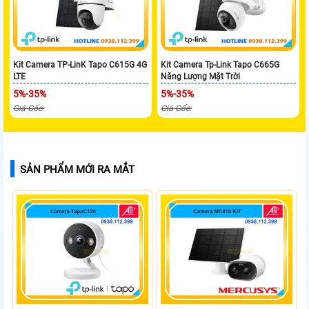
Kit Camera TP-LinK Tapo C615G 4G
Kit Camera Tp-Link Tapo C665G
LTE
Năng Lượng Mặt Trời
5%-35%
5%-35%
Giá Gốc:
Giá Gốc:
SẢN PHẨM MỚI RA MẮT