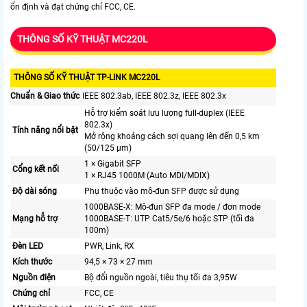
ổn định và đạt chứng chỉ FCC, CE.
THÔNG SỐ KỸ THUẬT MC220L
THÔNG SỐ KỸ THUẬT TP-LINK MC220L
Chuẩn & Giao thức
IEEE 802.3ab, IEEE 802.3z, IEEE 802.3x
Hỗ trợ kiểm soát lưu lượng full-duplex (IEEE
802.3x)
Tính năng nổi bật
Mở rộng khoảng cách sợi quang lên đến 0,5 km
(50/125 µm)
1 × Gigabit SFP
Cổng kết nối
1 × RJ45 1000M (Auto MDI/MDIX)
Độ dài sóng
Phụ thuộc vào mô-đun SFP được sử dụng
1000BASE-X: Mô-đun SFP đa mode / đơn mode
Mạng hỗ trợ
1000BASE-T: UTP Cat5/5e/6 hoặc STP (tối đa
100m)
Đèn LED
PWR, Link, RX
Kích thước
94,5 × 73 × 27 mm
Nguồn điện
Bộ đổi nguồn ngoài, tiêu thụ tối đa 3,95W
Chứng chỉ
FCC, CE