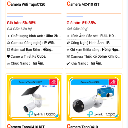
C
C
Amera Wifi TapoC120
Amera MC410 KIT
Giá bán: 5%-35%
Giá bán: 5%-35%
Giá Gốc: Liên hệ
Giá Gốc: 00 ₫
🔅 Chất lượng hình Ảnh :
Ultra 2k +
🔆 Hình Ảnh Sắc nét :
FULL HD
.
1080P .
👍 Camera Công nghệ :
IP Wifi.
🌠 Công Nghệ Hình Ảnh :
IP.
💥 Giám sát Ban Đêm :
Hồng
⭐ Khi xem thiếu sáng :
Hồng Ngoại
Ngoại 10m Hồng Ngoại SMD.
10m Hồng Ngoại SMD.
🛡 Camera Thiết Kế
Cube.
🕸️ Camera Thiết Kế
Dome Kim loại
+ Nhựa.
️☣️ Chức Năng :
Thu Âm.
️✔️ Khả Năng :
Thu Âm.
C
C
Amera TapoC410 KIT
Amera TapoC410