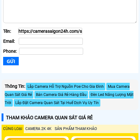
Tên:
Email:
Phone:
Thông Tin:
Lắp Camera Hỗ Trợ Nguồn Poe Cho Gia Đình
Mua Camera
Quan Sát Giá Rẻ
Bán Camera Giá Rẻ Hàng Đầu
Đèn Led Năng Lượng Mặt
Trời
Lắp Đặt Camera Quan Sát Tại Huế Dịch Vụ Uy Tín
THAM KHẢO CAMERA QUAN SÁT GIÁ RẺ
CÙNG LOẠI
CAMERA 2K 4K
SẢN PHẨM THAM KHẢO