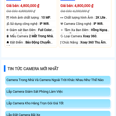
Giá bán: 4,800,000 ₫
Giá bán: 4,800,000 ₫
Giá Gốc: 6,800,000 ₫
Giá Gốc: 6,200,000 ₫
🦉 Hình ảnh chất lượng :
10 MP.
️👀 Chất lượng hình Ảnh :
2K Lite .
🕉️ Sử dụng công nghệ :
IP Wifi.
⚒ Camera Công nghệ :
IP Wifi.
❈ Giám sát Ban Đêm :
Full Color
🔅 Tầm Xa Ban Đêm :
Hồng Ngoại
20m Có Màu Ban Ðêm.
10m Hồng Ngoại Smart IR.
🐜 Mẫu Camera
2 Mắt Trong Nhà.
💦 Loại Camera
Xoay 360.
️🔔 Đặt Điểm :
Báo Động Chuyển
️ƒ Chức Năng :
Xoay 360 Thu Âm.
Động.
TIN TỨC CAMERA MỚI NHẤT
Camera Trong Nhà Và Camera Ngoài Trời Khác Nhau Như Thế Nào
Lắp Camera Giám Sát Phòng Làm Việc
Lắp Camera Kho Hàng Trọn Gói Giá Tốt
Lắp Đặt Camera Bãi Xe