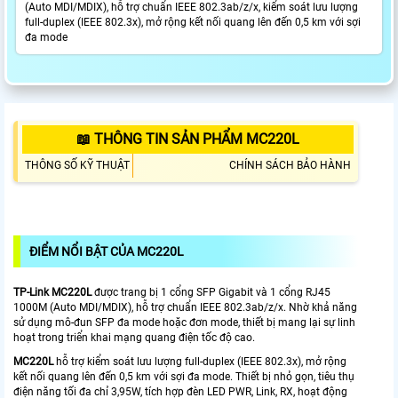
(Auto MDI/MDIX), hỗ trợ chuẩn IEEE 802.3ab/z/x, kiểm soát lưu lượng
full-duplex (IEEE 802.3x), mở rộng kết nối quang lên đến 0,5 km với sợi
đa mode
📖 THÔNG TIN SẢN PHẨM MC220L
THÔNG SỐ KỸ THUẬT
CHÍNH SÁCH BẢO HÀNH
ĐIỂM NỔI BẬT CỦA MC220L
TP-Link MC220L
được trang bị 1 cổng SFP Gigabit và 1 cổng RJ45
1000M (Auto MDI/MDIX), hỗ trợ chuẩn IEEE 802.3ab/z/x. Nhờ khả năng
sử dụng mô-đun SFP đa mode hoặc đơn mode, thiết bị mang lại sự linh
hoạt trong triển khai mạng quang điện tốc độ cao.
MC220L
hỗ trợ kiểm soát lưu lượng full-duplex (IEEE 802.3x), mở rộng
kết nối quang lên đến 0,5 km với sợi đa mode. Thiết bị nhỏ gọn, tiêu thụ
điện năng tối đa chỉ 3,95W, tích hợp đèn LED PWR, Link, RX, hoạt động