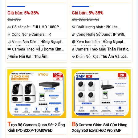
Giá bán: 5%-35%
Giá bán: 5%-35%
Giá Gốc:
Giá Gốc: Liên Hệ
️👀 Độ sắc nét :
FULL HD 1080P .
💯 Chất lượng hình :
2K Lite .
⚜️ Công Nghệ Camera :
IP.
🌠 Công Nghệ Sử Dụng :
IP Wifi.
🌙 Video Ban Đêm :
Hồng Ngoại
🔴 Xem ban đêm :
Hồng Ngoại
10m Hồng Ngoại SMD.
15m Có Màu Ban Ðêm.
👑 Camera Theo Mẫu
Dome Kim
⛓ Camera Theo Mẫu
Thân Plastic.
loại + Nhựa.
️ƒ Điểm Nỗi Bật :
Thu Âm.
️☣️ Điểm Nỗi Bật :
Thu Âm Và Loa.
T
B
Rọn Bộ Camera Quan Sát 2 Ống
Ộ Camera Giám Sát Cửa Hàng
Kính IPC-S2XP-10M0WED
Xoay 360 Ezviz H6C Pro 3MP