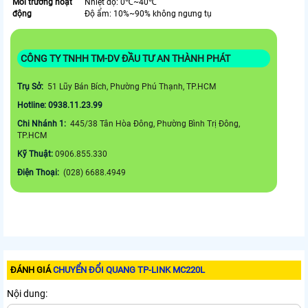
Môi trường hoạt
Nhiệt độ: 0℃~40℃
động
Độ ẩm: 10%~90% không ngưng tụ
CÔNG TY TNHH TM-DV ĐẦU TƯ AN THÀNH PHÁT
Trụ Sở:
51 Lũy Bán Bích, Phường Phú Thạnh, TP.HCM
Hotline: 0938.11.23.99
Chi Nhánh 1:
445/38 Tân Hòa Đông, Phường Bình Trị Đông,
TP.HCM
Kỹ Thuật:
0906.855.330
Điện Thoại:
(028) 6688.4949
ĐÁNH GIÁ
CHUYỂN ĐỔI QUANG TP-LINK MC220L
Nội dung: