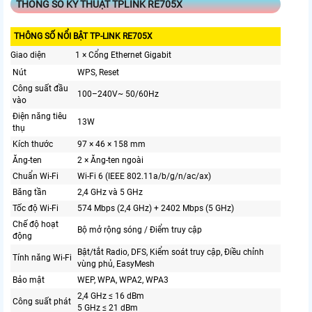
THÔNG SỐ KỸ THUẬT TPLINK RE705X
THÔNG SỐ NỔI BẬT TP-LINK RE705X
Giao diện
1 × Cổng Ethernet Gigabit
Nút
WPS, Reset
Công suất đầu
100–240V~ 50/60Hz
vào
Điện năng tiêu
13W
thụ
Kích thước
97 × 46 × 158 mm
Ăng-ten
2 × Ăng-ten ngoài
Chuẩn Wi-Fi
Wi-Fi 6 (IEEE 802.11a/b/g/n/ac/ax)
Băng tần
2,4 GHz và 5 GHz
Tốc độ Wi-Fi
574 Mbps (2,4 GHz) + 2402 Mbps (5 GHz)
Chế độ hoạt
Bộ mở rộng sóng / Điểm truy cập
động
Bật/tắt Radio, DFS, Kiểm soát truy cập, Điều chỉnh
Tính năng Wi-Fi
vùng phủ, EasyMesh
Bảo mật
WEP, WPA, WPA2, WPA3
2,4 GHz ≤ 16 dBm
Công suất phát
5 GHz ≤ 21 dBm