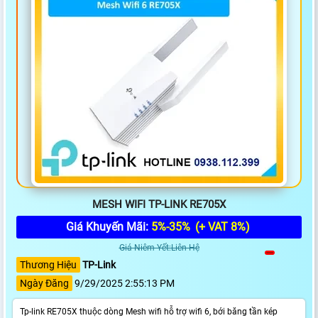
MESH WIFI TP-LINK RE705X
Giá Khuyến Mãi:
5%-35%
(+ VAT 8%)
Giá Niêm Yết:Liên Hệ
Thương Hiệu
TP-Link
Ngày Đăng
9/29/2025 2:55:13 PM
Tp-link RE705X thuộc dòng Mesh wifi hỗ trợ wifi 6, bới băng tần kép