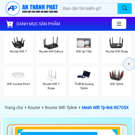
DANH MỤC SẢN PHẨM
Router Wifi 7
Router Wifi Dahua
Wifi Up Trần
Router Wifi Ruijie
Wifi Access Point
Router Wifi 7
Thiết Bị Quang
Wifi Tplink
Ruijie
Tplink
›
›
›
Trang chủ
Router
Router Wifi Tplink
Mesh Wifi Tp-link RE705X