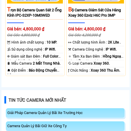
T
B
Rọn Bộ Camera Quan Sát 2 Ống
Ộ Camera Giám Sát Cửa Hàng
Kính IPC-S2XP-10M0WED
Xoay 360 Ezviz H6C Pro 3MP
Giá bán: 4,800,000 ₫
Giá bán: 4,800,000 ₫
Giá Gốc: 6,800,000 ₫
Giá Gốc: 6,200,000 ₫
🦉 Hình ảnh chất lượng :
10 MP.
️👀 Chất lượng hình Ảnh :
2K Lite .
🕉️ Sử dụng công nghệ :
IP Wifi.
⚒ Camera Công nghệ :
IP Wifi.
❈ Giám sát Ban Đêm :
Full Color
🔅 Tầm Xa Ban Đêm :
Hồng Ngoại
20m Có Màu Ban Ðêm.
10m Hồng Ngoại Smart IR.
🐜 Mẫu Camera
2 Mắt Trong Nhà.
💦 Loại Camera
Xoay 360.
️🔔 Đặt Điểm :
Báo Động Chuyển
️ƒ Chức Năng :
Xoay 360 Thu Âm.
Động.
TIN TỨC CAMERA MỚI NHẤT
Giải Pháp Camera Quản Lý Bãi Xe Trường Học
Camera Quản Lý Bãi Giữ Xe Công Ty