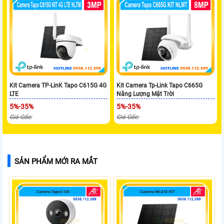
Kit Camera TP-LinK Tapo C615G 4G
Kit Camera Tp-Link Tapo C665G
LTE
Năng Lượng Mặt Trời
5%-35%
5%-35%
Giá Gốc:
Giá Gốc:
SẢN PHẨM MỚI RA MẮT