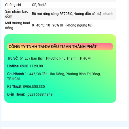
Chứng chỉ
CE, RoHS
Sản phẩm bao
Bộ mở rộng sóng RE705X, Hướng dẫn cài đặt nhanh
gồm
Môi trường hoạt
0–40 ℃, 10–90% RH (không ngưng tụ)
động
CÔNG TY TNHH TM-DV ĐẦU TƯ AN THÀNH PHÁT
Trụ Sở:
51 Lũy Bán Bích, Phường Phú Thạnh, TP.HCM
Hotline: 0938.11.23.99
Chi Nhánh 1:
445/38 Tân Hòa Đông, Phường Bình Trị Đông,
TP.HCM
Kỹ Thuật:
0906.855.330
Điện Thoại:
(028) 6688.4949