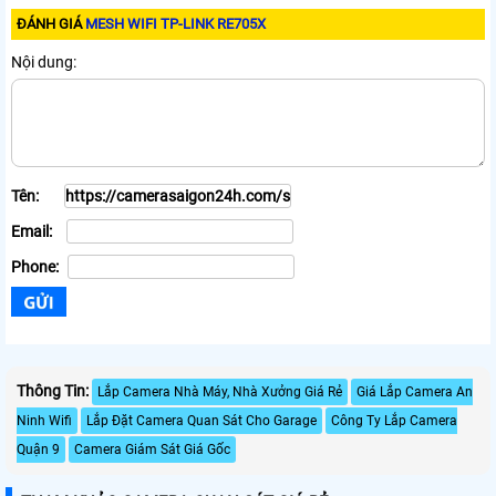
ĐÁNH GIÁ
MESH WIFI TP-LINK RE705X
Nội dung:
Tên:
Email:
Phone:
Thông Tin:
Lắp Camera Nhà Máy, Nhà Xưởng Giá Rẻ
Giá Lắp Camera An
Ninh Wifi
Lắp Đặt Camera Quan Sát Cho Garage
Công Ty Lắp Camera
Quận 9
Camera Giám Sát Giá Gốc