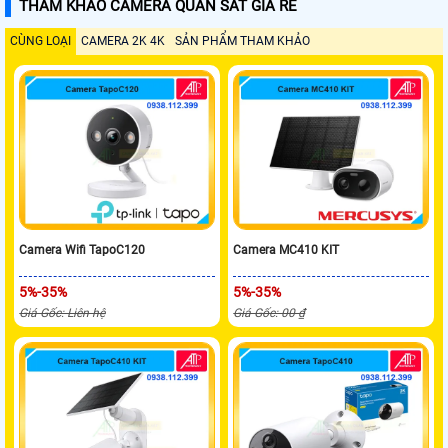
THAM KHẢO CAMERA QUAN SÁT GIÁ RẺ
CÙNG LOẠI
CAMERA 2K 4K
SẢN PHẨM THAM KHẢO
Camera Wifi TapoC120
Camera MC410 KIT
5%-35%
5%-35%
Giá Gốc: Liên hệ
Giá Gốc: 00 ₫