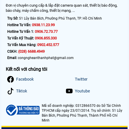
Đơn vị chuyên cung cấp & lắp đặt camera quan sát, thiết bị báo động,
báo cháy, máy chấm công, thiết bị mạng, ...
Trụ Sở:
51 Lũy Bán Bích, Phường Phú Thạnh, TP. Hồ Chí Minh
0938.11.23.99
Hotline Tư Vấn:
0906.72.73.77
Hotline Tư Vấn 1:
0906.855.330
Tư Vấn Kỹ Thuật:
0902.452.577
Tư Vấn Mua Hàng:
(028) 6688.4949
CSKH:
Email:
congngheanthanhphat@gmail.com
Kết nối với chúng tôi
Facebook
Twitter
Tiktok
Youtube
Mã số doanh nghiệp: 0312866570 do Sở Tài Chính
TP.HCM cấp ngày 23/07/2014. Trụ sở chính: 51 Lũy
Bán Bích, Phường Phú Thạnh, Thành Phố Hồ Chí
Minh