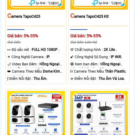
C
C
Amera TapoC425
Amera TapoC425 Kit
Giá bán: 5%-35%
Giá bán: 5%-35%
Giá Gốc:
Giá Gốc: Liên Hệ
️👀 Độ sắc nét :
FULL HD 1080P .
💯 Chất lượng hình :
2K Lite .
⚜️ Công Nghệ Camera :
IP.
🌠 Công Nghệ Sử Dụng :
IP Wifi.
🌙 Video Ban Đêm :
Hồng Ngoại
🔴 Xem ban đêm :
Hồng Ngoại
10m Hồng Ngoại SMD.
15m Có Màu Ban Ðêm.
👑 Camera Theo Mẫu
Dome Kim
⛓ Camera Theo Mẫu
Thân Plastic.
loại + Nhựa.
️ƒ Điểm Nỗi Bật :
Thu Âm.
️☣️ Điểm Nỗi Bật :
Thu Âm Và Loa.