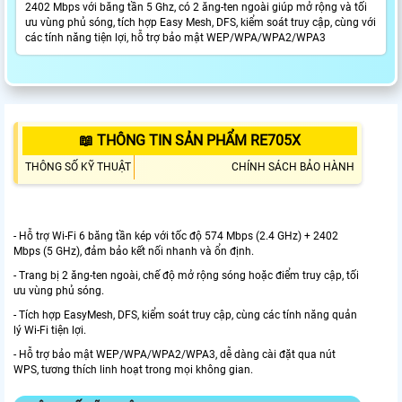
2402 Mbps với băng tần 5 Ghz, có 2 ăng-ten ngoài giúp mở rộng và tối
ưu vùng phủ sóng, tích hợp Easy Mesh, DFS, kiểm soát truy cập, cùng với
các tính năng tiện lợi, hỗ trợ bảo mật WEP/WPA/WPA2/WPA3
📖 THÔNG TIN SẢN PHẨM RE705X
THÔNG SỐ KỸ THUẬT
CHÍNH SÁCH BẢO HÀNH
- Hỗ trợ Wi-Fi 6 băng tần kép với tốc độ 574 Mbps (2.4 GHz) + 2402
Mbps (5 GHz), đảm bảo kết nối nhanh và ổn định.
- Trang bị 2 ăng-ten ngoài, chế độ mở rộng sóng hoặc điểm truy cập, tối
ưu vùng phủ sóng.
- Tích hợp EasyMesh, DFS, kiểm soát truy cập, cùng các tính năng quản
lý Wi-Fi tiện lợi.
- Hỗ trợ bảo mật WEP/WPA/WPA2/WPA3, dễ dàng cài đặt qua nút
WPS, tương thích linh hoạt trong mọi không gian.