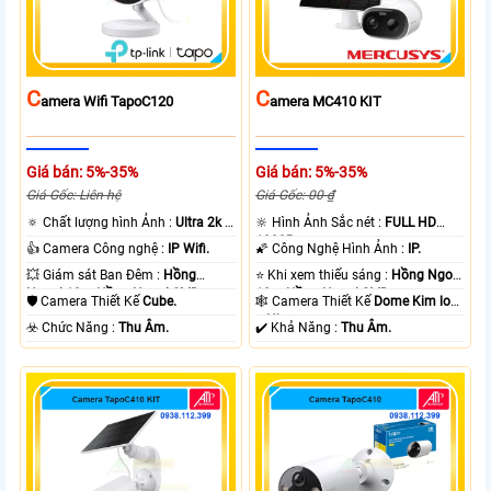
C
C
Amera Wifi TapoC120
Amera MC410 KIT
Giá bán: 5%-35%
Giá bán: 5%-35%
Giá Gốc: Liên hệ
Giá Gốc: 00 ₫
🔅 Chất lượng hình Ảnh :
Ultra 2k +
🔆 Hình Ảnh Sắc nét :
FULL HD
.
1080P .
👍 Camera Công nghệ :
IP Wifi.
🌠 Công Nghệ Hình Ảnh :
IP.
💥 Giám sát Ban Đêm :
Hồng
⭐ Khi xem thiếu sáng :
Hồng Ngoại
Ngoại 10m Hồng Ngoại SMD.
10m Hồng Ngoại SMD.
🛡 Camera Thiết Kế
Cube.
🕸️ Camera Thiết Kế
Dome Kim loại
+ Nhựa.
️☣️ Chức Năng :
Thu Âm.
️✔️ Khả Năng :
Thu Âm.