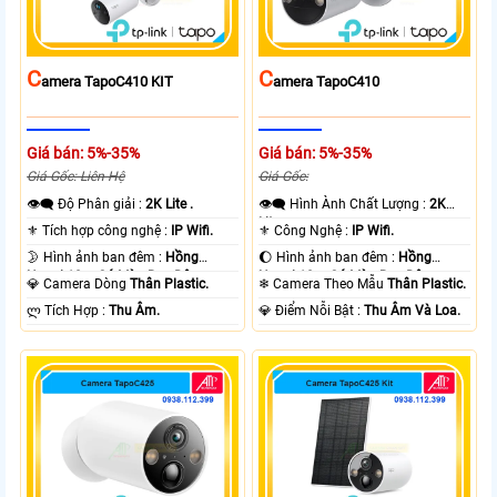
C
C
Amera TapoC410 KIT
Amera TapoC410
Giá bán: 5%-35%
Giá bán: 5%-35%
Giá Gốc: Liên Hệ
Giá Gốc:
👁️‍🗨 Độ Phân giải :
2K Lite .
👁️‍🗨 Hình Ành Chất Lượng :
2K
Lite .
⚜️ Tích hợp công nghệ :
IP Wifi.
⚜️ Công Nghệ :
IP Wifi.
🌛 Hình ảnh ban đêm :
Hồng
🌔 Hình ảnh ban đêm :
Hồng
Ngoại 10m Có Màu Ban Ðêm.
Ngoại 10m Có Màu Ban Ðêm.
💎 Camera Dòng
Thân Plastic.
❄ Camera Theo Mẫu
Thân Plastic.
️ლ Tích Hợp :
Thu Âm.
️💎 Điểm Nỗi Bật :
Thu Âm Và Loa.