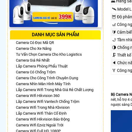
🌄 Hãng Sả
🛰 Model 
🦉 Độ phân
🎢 Công n
🔰 Cảm biế
DANH MỤC SẢN PHẨM
🌙 Tầm nh
Camera Có Đọc Mã QR
🌗 Chống 
Camera Cho Xe Nâng
Tư Vấn Chọn Camera Cho Kho Logistics
🗜️ Thiết kế
Camera Giá Rẻ Nhất
🔈 Chức n
Lắp Camera Phòng Phẩu Thuật
️🏅️ Công 
Camera Có Chống Trộm
Camera Cho Công Trình Chuyên Dụng
Camera Nhìn Màn Hình Máy Tính
Lắp Camera Wifi Trong Nhà Giá Rẻ Chất Lượng
Bộ Camera 
Camera Wifi Hikvision 360
nét, hỗ trợ 
Lăp Camera Wifi Vantech Chống Trộm
ngược sáng D
Camera Wifi Trong Nhà Kbvision
Lắp Camera Wifi Thân Cố Định
Camera Wifi Hikvision Báo Động
Camera Wifi Ezviz Ngoài Trời
Camera Wifi Full HD 1080P