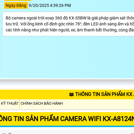
Ngày Đăng
9/20/2025 4:39:26 PM
Bộ camera ngoài trời xoay 360 độ KX-S5BW là giải pháp giám sát thôn
lưu trữ. Với ống kính cố định góc nhìn 78°, đèn LED ánh sáng ấm và 
các tính năng như phát hiện người, xe, âm thanh bất thường, cùng đàm
📖 THÔNG TIN SẢN PHẨM KX
 KỸ THUẬT
CHÍNH SÁCH BẢO HÀNH
ÔNG TIN SẢN PHẨM CAMERA WIFI KX-A8124