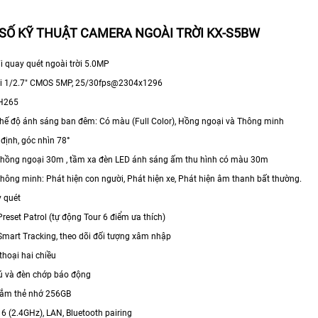
SỐ KỸ THUẬT CAMERA NGOÀI TRỜI KX-S5BW
i quay quét ngoài trời 5.0MP
iải 1/2.7" CMOS 5MP, 25/30fps@2304x1296
 H265
 chế độ ánh sáng ban đêm: Có màu (Full Color), Hồng ngoại và Thông minh
 định, góc nhìn 78°
 hồng ngoại 30m , tầm xa đèn LED ánh sáng ấm thu hình có màu 30m
thông minh: Phát hiện con người, Phát hiện xe, Phát hiện âm thanh bất thường.
y quét
reset Patrol (tự động Tour 6 điểm ưa thích)
Smart Tracking, theo dõi đối tượng xâm nhập
thoại hai chiều
 hú và đèn chớp báo động
 cắm thẻ nhớ 256GB
i 6 (2.4GHz), LAN, Bluetooth pairing