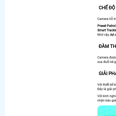
CHẾ ĐỘ
Camera hỗ tr
Preset Patrol
Smart Tracki
Nhờ vậy,
bộ c
ĐÀM TH
Camera được 
xua đuổi kẻ g
GIẢI P
Với thiết kế 
Đây là giải p
Với kinh ngh
nhận báo giá 