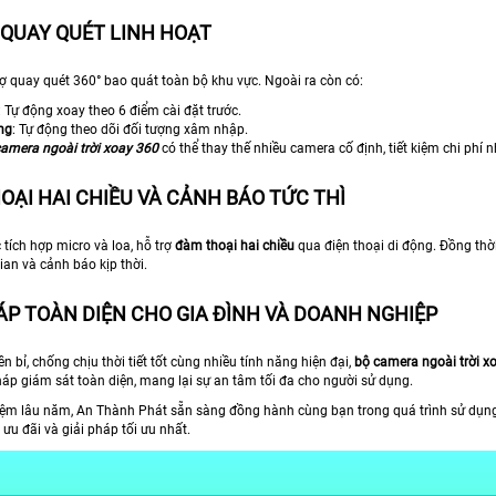
 QUAY QUÉT LINH HOẠT
ợ quay quét 360° bao quát toàn bộ khu vực. Ngoài ra còn có:
: Tự động xoay theo 6 điểm cài đặt trước.
ng
: Tự động theo dõi đối tượng xâm nhập.
amera ngoài trời xoay 360
có thể thay thế nhiều camera cố định, tiết kiệm chi phí
OẠI HAI CHIỀU VÀ CẢNH BÁO TỨC THÌ
tích hợp micro và loa, hỗ trợ
đàm thoại hai chiều
qua điện thoại di động. Đồng thời
ian và cảnh báo kịp thời.
HÁP TOÀN DIỆN CHO GIA ĐÌNH VÀ DOANH NGHIỆP
bền bỉ, chống chịu thời tiết tốt cùng nhiều tính năng hiện đại,
bộ camera ngoài trời 
háp giám sát toàn diện, mang lại sự an tâm tối đa cho người sử dụng.
iệm lâu năm, An Thành Phát sẵn sàng đồng hành cùng bạn trong quá trình sử dụn
ưu đãi và giải pháp tối ưu nhất.