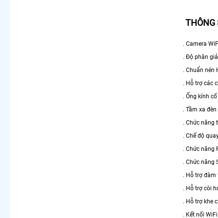
THÔNG 
. Camera WiF
. Độ phân g
. Chuẩn nén
. Hỗ trợ các
. Ống kính cố
. Tầm xa đèn
. Chức năng 
. Chế độ qua
. Chức năng P
. Chức năng 
. Hỗ trợ đàm 
. Hỗ trợ còi
. Hỗ trợ khe
. Kết nối WiF