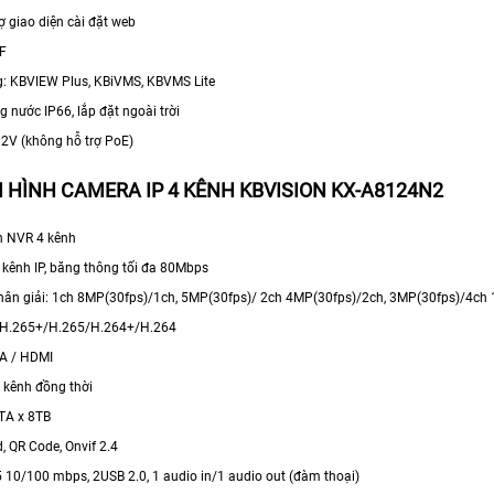
ợ giao diện cài đặt web
IF
g: KBVIEW Plus, KBiVMS, KBVMS Lite
 nước IP66, lắp đặt ngoài trời
12V (không hỗ trợ PoE)
 HÌNH CAMERA IP 4 KÊNH KBVISION KX-A8124N2
nh NVR 4 kênh
4 kênh IP, băng thông tối đa 80Mbps
hân giải: 1ch 8MP(30fps)/1ch, 5MP(30fps)/ 2ch 4MP(30fps)/2ch, 3MP(30fps)/4ch
: H.265+/H.265/H.264+/H.264
GA / HDMI
8 kênh đồng thời
ATA x 8TB
d, QR Code, Onvif 2.4
5 10/100 mbps, 2USB 2.0, 1 audio in/1 audio out (đàm thoại)