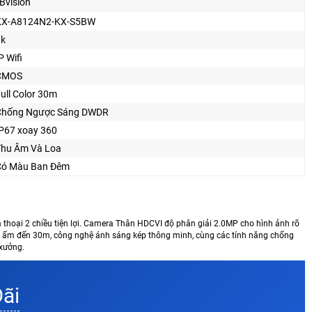
Bvision
KX-A8124N2-KX-S5BW
3k
P Wifi
CMOS
ull Color 30m
Chống Ngược Sáng DWDR
P67 xoay 360
Thu Âm Và Loa
Có Màu Ban Ðêm
thoại 2 chiều tiện lợi. Camera Thân HDCVI độ phân giải 2.0MP cho hình ảnh rõ
ng ấm đến 30m, công nghệ ánh sáng kép thông minh, cùng các tính năng chống
xưởng.
Đãi