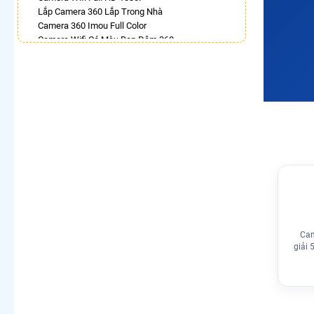
Lắp Camera 360 Lắp Trong Nhà
Camera 360 Imou Full Color
Camera Wifi Có Màu Ban Đêm 360
Camera Dahua Xoay 360
Lắp Camera 360 Có Chống Trộm
Top 5 Camera Wifi 360 Nên Mua
Camera 360 Có Màu Ban Đêm Ezviz
Camera 360 Ezviz Ngoài Trời
LẮP CAMERA THEO NHU CẦU
Lắp Camera Văn Phòng Giá Rẻ
Lắp Camera Nhà Xưởng Giá Rẻ
Lắp Camera Gia Đình Giá Rẻ
Lắp Camera Kho Hàng Giá Rẻ
Lắp Camera Cửa Hàng Giá Rẻ
Lắp Camera Wifi Giá Rẻ Chính Hãng
Cam
Lắp Camera Công Trình Giá Rẻ
giải 
Camera 360 Giá Rẻ