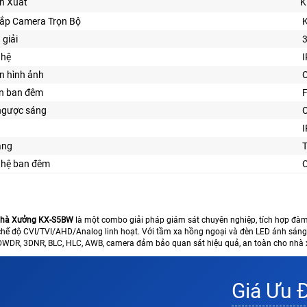
n Xuất
K
Lắp Camera Trọn Bộ
 giải
ghệ
I
n hình ảnh
ìn ban đêm
F
ngược sáng
I
ăng
nghệ ban đêm
Nhà Xưởng KX-S5BW
là một combo giải pháp giám sát chuyên nghiệp, tích hợp đàm 
4 chế độ CVI/TVI/AHD/Analog linh hoạt. Với tầm xa hồng ngoại và đèn LED ánh sá
WDR, 3DNR, BLC, HLC, AWB, camera đảm bảo quan sát hiệu quả, an toàn cho nhà 
Giá Ưu 