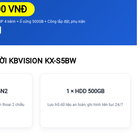
00 VNĐ
P 4 kênh + ổ cứng 500GB + Công lắp đặt, phụ kiện
I KBVISION KX-S5BW
4N2
1 × HDD 500GB
m thoại 2 chiều
Lưu trữ dữ liệu an toàn, ghi hình liên tục 24/7