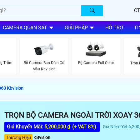
CT
CAMERA QUAN SÁT
GIẢI PHÁP
HỖ TRỢ
TI
ng Trộm
Bộ Camera Ban Đêm Có
Bộ Camera Full Color
Trọn
Màu Kbvision
360 Kbvision
TRỌN BỘ CAMERA NGOÀI TRỜI XOAY 3
Giá Khuyến Mãi:
5,200,000 ₫
(+ VAT 8%)
Giá Niêm Yết:6,200
Thương Hiệu
KBvision