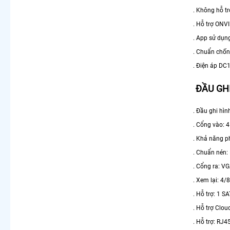
. Không hỗ tr
. Hỗ trợ ONV
. App sử dụn
. Chuẩn chống
. Điện áp DC
ĐẦU GHI
. Đầu ghi hì
. Cổng vào: 
. Khả năng p
. Chuẩn nén
. Cổng ra: V
. Xem lại: 4/
. Hỗ trợ: 1 S
. Hỗ trợ Clou
. Hỗ trợ: RJ4