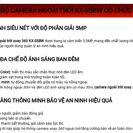
BỘ CAMERA NGOÀI TRỜI KX-S5BW CÓ CHỨC
H SIÊU NÉT VỚI ĐỘ PHÂN GIẢI 5MP
oài trời xoay 360 KX-S5BW
được trang bị cảm biến 5.0MP, mang đến chất lượng hìn
giúp người dùng quản lý an ninh hiệu quả.
 ĐA CHẾ ĐỘ ÁNH SÁNG BAN ĐÊM
 Color)
: hiển thị màu sắc chân thực nhờ đèn LED ấm.
 giám sát trong môi trường hoàn toàn tối.
g minh
: tự động chuyển đổi giữa có màu và hồng ngoại.
èn hồng ngoại 30m
và
đèn LED ánh sáng ấm có màu 30m
,
camera ngoài trời xoay
ĂNG THÔNG MINH BẢO VỆ AN NINH HIỆU QUẢ
n người, giảm báo động giả.
ương tiện di chuyển.
thanh bất thường, gửi cảnh báo tức thì.
g AI này giúp
hệ thống camera xoay 360 ngoài trời
tăng cường bảo vệ an toàn cho 