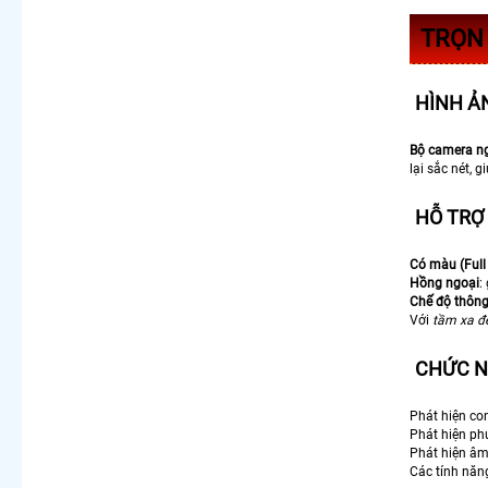
TRỌN 
HÌNH ẢN
Bộ camera ng
lại sắc nét, 
HỖ TRỢ
Có màu (Full
Hồng ngoại
:
Chế độ thôn
Với
tầm xa đ
CHỨC N
Phát hiện co
Phát hiện ph
Phát hiện âm 
Các tính năn