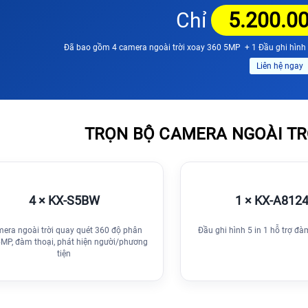
Chỉ
5.200.0
Đã bao gồm 4 camera ngoài trời xoay 360 5MP + 1 Đầu ghi hình I
Liên hệ ngay
TRỌN BỘ CAMERA NGOÀI TRỜ
4 × KX-S5BW
1 × KX-A812
era ngoài trời quay quét 360 độ phân
Đầu ghi hình 5 in 1 hỗ trợ đà
5MP, đàm thoại, phát hiện người/phương
tiện