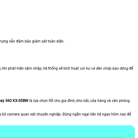
 nhưng vẫn đảm bảo giám sát toàn diện.
, khi phát hiện xâm nhập, hệ thống sẽ kích hoạt
còi hú và đèn chớp báo động
để
xoay 360 KX-S5BW
là lựa chọn tốt cho gia đình, kho bãi, cửa hàng và văn phòng.
g bộ camera quan sát chuyên nghiệp. Đừng ngần ngại liên hệ ngay hôm nay để