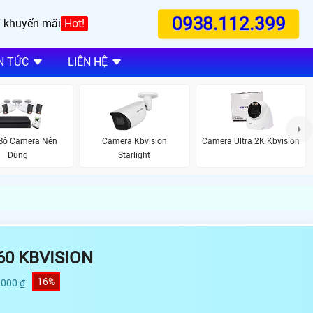
0938.112.399
 khuyến mãi
Hot!
N TỨC
LIÊN HỆ
 Bộ Camera Nên
Camera Kbvision
Camera Ultra 2K Kbvision
Dùng
Starlight
60 KBVISION
16%
,000 ₫