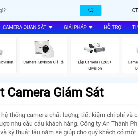
CT
CAMERA QUAN SÁT
GIẢI PHÁP
HỖ TRỢ
TI
Kbvision
Camera Kbvision Giá Rẻ
Lắp Camera H.265+
Camer
Kbvision
Đ
t Camera Giám Sát
hệ thống camera chất lượng, tiết kiệm chi phí và 
ược nhu cầu cảu khách hàng. Công ty An Thành Phá
và kỹ thuật lâu năm sẽ giúp cho quý khách có một 