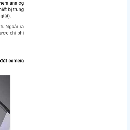
mera analog
iết bị trung
giải).
fi. Ngoài ra
được chi phí
 đặt camera