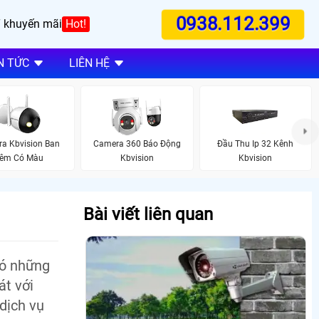
0938.112.399
 khuyến mãi
Hot!
N TỨC
LIÊN HỆ
a Kbvision Ban
Camera 360 Báo Động
Đầu Thu Ip 32 Kênh
êm Có Màu
Kbvision
Kbvision
Bài viết liên quan
có những
t với
dịch vụ