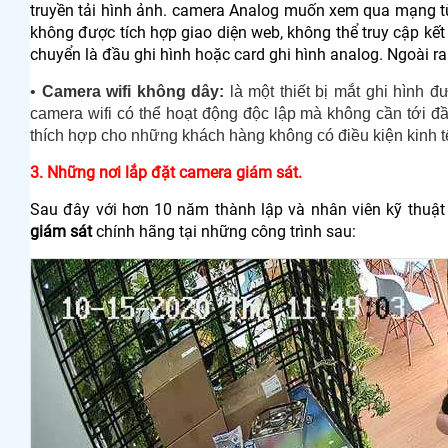
truyền tải hình ảnh. camera Analog muốn xem qua mạng từ
không được tích hợp giao diện web, không thể truy cập kết 
chuyển là đầu ghi hình hoặc card ghi hình analog. Ngoài r
•
Camera wifi không dây:
là một thiết bị mắt ghi hình đư
camera wifi có thể hoạt động độc lập mà không cần tới đầu
thích hợp cho những khách hàng không có điều kiện kinh t
3. Những nơi lắp đặt camera giám sát.
Sau đây với hơn 10 năm thành lập và nhân viên kỹ thuậ
giám sát
chính hãng tại những công trình sau: