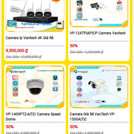
VP-124TP|AP|CP Camera Vantech
Camera Ip Vantech 4K Giá Rẻ
30%
9,500,000 ₫
Giá Gốc: 1,200,000 ₫
Giá Gốc: 12,500,000 ₫
VP-1409PTZ-A|T|C Camera Speed
Camera Giá Rẻ VanTech VP-
Dome
1500A|T|C
30%
30%
Giá Gốc: 3,980,000 ₫
Giá Gốc: 1,300,000 ₫