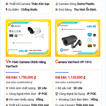
Ngoại 70m Led Array.
30m Led Array.
🕸️ Thiết Kế Camera
Thân Kim loại.
🕉️ Camera Dòng
Dome Plastic.
️🎙 Ưu Điểm :
Chống Nước.
️⌘ Khả Năng :
Thu hình Ổn Định.
V
C
P-154C Camera Chính Hãng
Amera VanTech VP-151C
VanTech
Giá bán: 1,750,000 ₫
Giá bán: 1,120,000 ₫
Giá Gốc: 2,500,000 ₫
Giá Gốc: 1,600,000 ₫
💯 Hình ảnh chất lượng :
2K Lite .
️⚡ Độ sắc nét :
2K Lite .
⚛️ Công Nghệ Hình Ảnh :
IP POE.
🏆 Công Nghệ Sử Dụng :
IP POE.
🔴 Khi xem thiếu sáng :
Hồng
🔅 Khoảng Cách Ban Đêm :
Hồng
Ngoại 60m Led Array.
Ngoại 40m ONVIF.
❄ Thiết Kế Camera
Thân Kim loại.
💦 Loại Camera
Thân Kim loại.