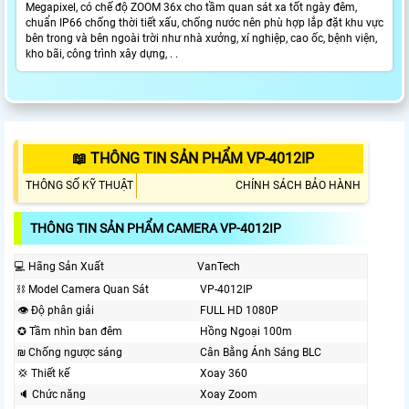
Megapixel, có chế độ ZOOM 36x cho tầm quan sát xa tốt ngày đêm,
chuẩn IP66 chống thời tiết xấu, chống nước nên phù hợp lắp đặt khu vực
bên trong và bên ngoài trời như nhà xưởng, xí nghiệp, cao ốc, bệnh viện,
kho bãi, công trình xây dựng, . .
📖 THÔNG TIN SẢN PHẨM VP-4012IP
THÔNG SỐ KỸ THUẬT
CHÍNH SÁCH BẢO HÀNH
THÔNG TIN SẢN PHẨM CAMERA VP-4012IP
💻 Hãng Sản Xuất
VanTech
⛓ Model Camera Quan Sát
VP-4012IP
👁 Độ phân giải
FULL HD 1080P
✪ Tầm nhìn ban đêm
Hồng Ngoại 100m
₪ Chống ngược sáng
Cân Bằng Ánh Sáng BLC
💢 Thiết kế
Xoay 360
🔈 Chức năng
Xoay Zoom