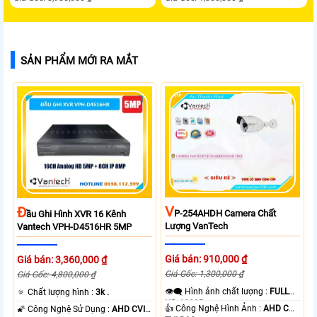
SẢN PHẨM MỚI RA MẮT
V
Đ
P-254AHDH Camera Chất
Ầu Ghi Hình XVR 16 Kênh
Lượng VanTech
Vantech VPH-D4516HR 5MP
Giá bán: 910,000 ₫
Giá bán: 3,360,000 ₫
Giá Gốc: 1,300,000 ₫
Giá Gốc: 4,800,000 ₫
👁️‍🗨 Hình ảnh chất lượng :
FULL
🔅 Chất lượng hình :
3k .
HD 1080P .
👍 Công Nghệ Hình Ảnh :
AHD CVI
🌠 Công Nghệ Sử Dụng :
AHD CVI