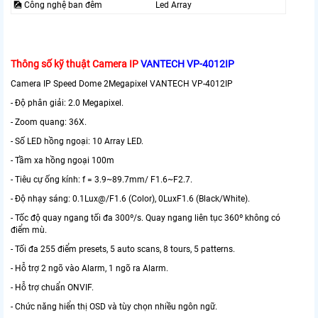
🎑 Công nghệ ban đêm
Led Array
Thông số kỹ thuật Camera IP
VANTECH VP-4012IP
Camera IP Speed Dome 2Megapixel VANTECH VP-4012IP
- Độ phân giải: 2.0 Megapixel.
- Zoom quang: 36X.
- Số LED hồng ngoại: 10 Array LED.
- Tầm xa hồng ngoại 100m
- Tiêu cự ống kính: f = 3.9~89.7mm/ F1.6~F2.7.
- Độ nhạy sáng: 0.1Lux@/F1.6 (Color), 0LuxF1.6 (Black/White).
- Tốc độ quay ngang tối đa 300º/s. Quay ngang liên tục 360º không có
điểm mù.
- Tối đa 255 điểm presets, 5 auto scans, 8 tours, 5 patterns.
- Hỗ trợ 2 ngõ vào Alarm, 1 ngõ ra Alarm.
- Hỗ trợ chuẩn ONVIF.
- Chức năng hiển thị OSD và tùy chọn nhiều ngôn ngữ.