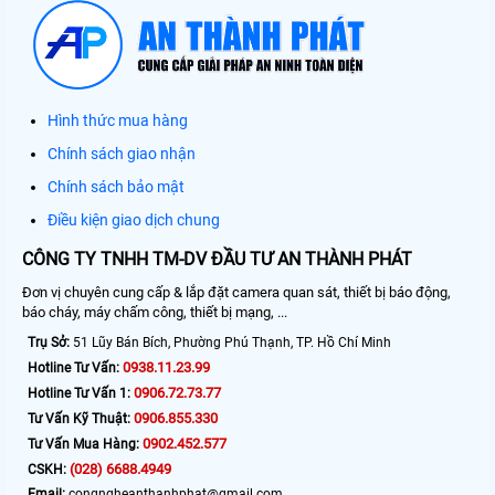
Hình thức mua hàng
Chính sách giao nhận
Chính sách bảo mật
Điều kiện giao dịch chung
CÔNG TY TNHH TM-DV ĐẦU TƯ AN THÀNH PHÁT
Đơn vị chuyên cung cấp & lắp đặt camera quan sát, thiết bị báo động,
báo cháy, máy chấm công, thiết bị mạng, ...
Trụ Sở:
51 Lũy Bán Bích, Phường Phú Thạnh, TP. Hồ Chí Minh
0938.11.23.99
Hotline Tư Vấn:
0906.72.73.77
Hotline Tư Vấn 1:
0906.855.330
Tư Vấn Kỹ Thuật:
0902.452.577
Tư Vấn Mua Hàng:
(028) 6688.4949
CSKH:
Email:
congngheanthanhphat@gmail.com