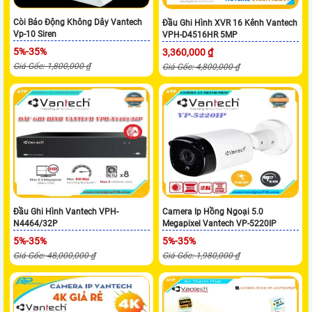
Còi Báo Động Không Dây Vantech
Đầu Ghi Hình XVR 16 Kênh Vantech
Vp-10 Siren
VPH-D4516HR 5MP
5%-35%
3,360,000 ₫
Giá Gốc: 1,800,000 ₫
Giá Gốc: 4,800,000 ₫
Đầu Ghi Hình Vantech VPH-
Camera Ip Hồng Ngoại 5.0
N4464/32P
Megapixel Vantech VP-5220IP
5%-35%
5%-35%
Giá Gốc: 48,000,000 ₫
Giá Gốc: 1,980,000 ₫