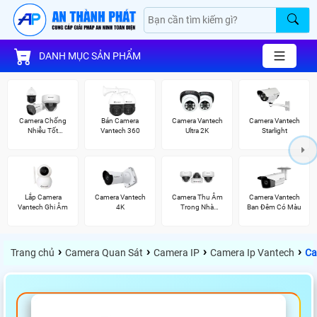
DANH MỤC SẢN PHẨM
Camera Chống
Bán Camera
Camera Vantech
Camera Vantech
Nhiễu Tốt
Vantech 360
Ultra 2K
Starlight
Vantech
Lắp Camera
Camera Vantech
Camera Thu Âm
Camera Vantech
Vantech Ghi Âm
4K
Trong Nhà
Ban Đêm Có Màu
Vantech
›
›
›
›
Trang chủ
Camera Quan Sát
Camera IP
Camera Ip Vantech
Ca