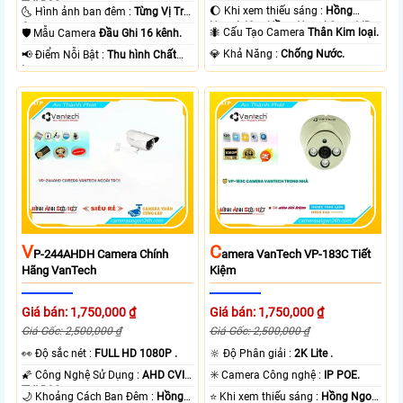
TVI BCS.
TVI BCS.
🌔 Khi xem thiếu sáng :
Hồng
🌜 Hình ảnh ban đêm :
Từng Vị Trí
Ngoại 40m Hồng Ngoại Smart IR.
Camera .
🐜 Cấu Tạo Camera
Thân Kim loại.
🛡 Mẫu Camera
Đầu Ghi 16 kênh.
️💎 Khả Năng :
Chống Nước.
️📢 Điểm Nỗi Bật :
Thu hình Chất
Lượng.
V
C
P-244AHDH Camera Chính
Amera VanTech VP-183C Tiết
Hãng VanTech
Kiệm
Giá bán: 1,750,000 ₫
Giá bán: 1,750,000 ₫
Giá Gốc: 2,500,000 ₫
Giá Gốc: 2,500,000 ₫
️👀 Độ sắc nét :
FULL HD 1080P .
🔆 Độ Phân giải :
2K Lite .
🌠 Công Nghệ Sử Dụng :
AHD CVI
✳️ Camera Công nghệ :
IP POE.
TVI BCS.
🌙 Khoảng Cách Ban Đêm :
Hồng
⭐ Khi xem thiếu sáng :
Hồng Ngoại