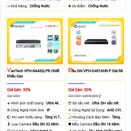
️⇝ Khả Năng :
Chống Nước.
️✤ Ưu Điểm :
Chống Nước.
V
Đ
AnTech VPH-N4432LPR Chiết
Ầu Ghi VPH-D4516HR-P Giá Rẻ
Khấu Cao
Giá bán: 30%
Giá bán: 30%
Giá Gốc:
Giá Gốc: 4,800,000 ₫
☀️ Hình ảnh chất lượng :
Ultra 4k
🦉 Độ sắc nét :
Ultra 2k+ sắc nét .
👍🏾 .
®️ Công Nghệ Hình Ảnh :
IP.
⚜️ Công Nghệ Sử Dụng :
AHD CVI
TVI BCS.
🌔 Khi xem thiếu sáng :
Từng Vị Trí
🌙 Khoảng Cách Ban Đêm :
Từng
Camera .
Vị Trí Camera .
🗜️ Loại Camera
Đầu Ghi 32 kênh.
🛡 Mẫu Camera
Đầu Ghi 16 kênh.