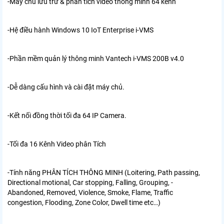
-Máy chủ lưu trữ & phân tích video thông minh 64 kênh
-Hệ điều hành Windows 10 IoT Enterprise i-VMS
-Phần mềm quản lý thông minh Vantech i-VMS 200B v4.0
-Dễ dàng cấu hình và cài đặt máy chủ.
-Kết nối đồng thời tối đa 64 IP Camera.
-Tối đa 16 Kênh Video phân Tích
-Tính năng PHÂN TÍCH THÔNG MINH (Loitering, Path passing,
Directional motional, Car stopping, Falling, Grouping, -
Abandoned, Removed, Violence, Smoke, Flame, Traffic
congestion, Flooding, Zone Color, Dwell time etc…)