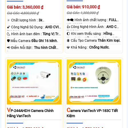
Giá bán: 910,000 ₫
Giá bán: 3,360,000 ₫
Giá Gốc: 1,300,000 ₫
Giá Gốc: 4,800,000 ₫
👁️‍🗨 Hình ảnh chất lượng :
FULL
🔅 Chất lượng hình :
3k .
HD 1080P .
👍 Công Nghệ Hình Ảnh :
AHD CVI
🌠 Công Nghệ Sử Dụng :
AHD CVI
TVI BCS.
TVI BCS.
🌔 Khi xem thiếu sáng :
Hồng
🌜 Hình ảnh ban đêm :
Từng Vị Trí
Ngoại 40m Hồng Ngoại Smart IR.
Camera .
🐜 Cấu Tạo Camera
Thân Kim loại.
🛡 Mẫu Camera
Đầu Ghi 16 kênh.
️💎 Khả Năng :
Chống Nước.
️📢 Điểm Nỗi Bật :
Thu hình Chất
Lượng.
V
C
P-244AHDH Camera Chính
Amera VanTech VP-183C Tiết
Hãng VanTech
Kiệm