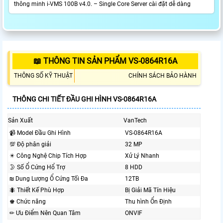
thông minh i-VMS 100B v4.0. – Single Core Server cài đặt dễ dàng
📖 THÔNG TIN SẢN PHẨM VS-0864R16A
THÔNG SỐ KỸ THUẬT
CHÍNH SÁCH BẢO HÀNH
THÔNG CHI TIẾT ĐẦU GHI HÌNH VS-0864R16A
Sản Xuất
VanTech
📹 Model Đầu Ghi Hình
VS-0864R16A
💯 Độ phân giải
32 MP
✴️ Công Nghệ Chip Tích Hợp
Xử Lý Nhanh
🌛 Số Ổ Cứng Hổ Trợ
8 HDD
₪ Dung Lượng Ổ Cứng Tối Đa
12TB
🐜 Thiết Kế Phù Hợp
Bị Giải Mã Tín Hiệu
♚ Chức năng
Thu hình Ổn Định
✏ Ưu Điểm Nên Quan Tâm
ONVIF