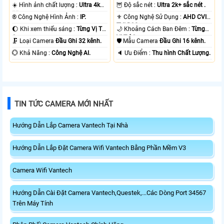
☀️ Hình ảnh chất lượng :
Ultra 4k
🦉 Độ sắc nét :
Ultra 2k+ sắc nét .
👍🏾 .
®️ Công Nghệ Hình Ảnh :
IP.
⚜️ Công Nghệ Sử Dụng :
AHD CVI
TVI BCS.
🌔 Khi xem thiếu sáng :
Từng Vị Trí
🌙 Khoảng Cách Ban Đêm :
Từng
Camera .
Vị Trí Camera .
🗜️ Loại Camera
Đầu Ghi 32 kênh.
🛡 Mẫu Camera
Đầu Ghi 16 kênh.
️💮 Khả Năng :
Công Nghệ AI.
️🔈 Ưu Điểm :
Thu hình Chất Lượng.
TIN TỨC CAMERA MỚI NHẤT
Hướng Dẫn Lắp Camera Vantech Tại Nhà
Hướng Dẫn Lắp Đặt Camera Wifi Vantech Bằng Phần Mềm V3
Camera Wifi Vantech
Hướng Dẫn Cài Đặt Camera Vantech,Questek,...Các Dòng Port 34567
Trên Máy Tính