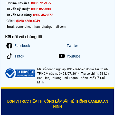
0906.72.73.77
Hotline Tư Vấn 1:
0906.855.330
Tư Vấn Kỹ Thuật:
0902.452.577
Tư Vấn Mua Hàng:
(028) 6688.4949
CSKH:
Email:
congngheanthanhphat@gmail.com
Kết nối với chúng tôi
Facebook
Twitter
Tiktok
Youtube
Mã số doanh nghiệp: 0312866570 do Sở Tài Chính
TP.HCM cấp ngày 23/07/2014. Trụ sở chính: 51 Lũy
Bán Bích, Phường Phú Thạnh, Thành Phố Hồ Chí
Minh
ĐƠN VỊ TRỰC TIẾP THI CÔNG LẮP ĐẶT HỆ THỐNG CAMERA AN
NINH