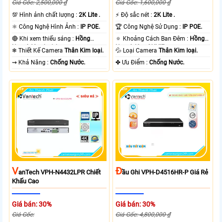
Giá Gốc: 2,500,000 ₫
Giá Gốc: 1,600,000 ₫
💯 Hình ảnh chất lượng :
2K Lite .
️⚡ Độ sắc nét :
2K Lite .
⚛️ Công Nghệ Hình Ảnh :
IP POE.
🏆 Công Nghệ Sử Dụng :
IP POE.
🔴 Khi xem thiếu sáng :
Hồng
🔅 Khoảng Cách Ban Đêm :
Hồng
Ngoại 60m Led Array.
Ngoại 40m ONVIF.
❄ Thiết Kế Camera
Thân Kim loại.
💦 Loại Camera
Thân Kim loại.
️⇝ Khả Năng :
Chống Nước.
️✤ Ưu Điểm :
Chống Nước.
V
Đ
AnTech VPH-N4432LPR Chiết
Ầu Ghi VPH-D4516HR-P Giá Rẻ
Khấu Cao
Giá bán: 30%
Giá bán: 30%
Giá Gốc:
Giá Gốc: 4,800,000 ₫