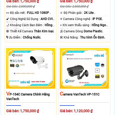
Giá bán: 1,750,000 ₫
Giá bán: 1,750,000 ₫
Giá Gốc: 2,500,000 ₫
Giá Gốc: 2,500,000 ₫
️👀 Độ sắc nét :
FULL HD 1080P .
🔆 Độ Phân giải :
2K Lite .
🌠 Công Nghệ Sử Dụng :
AHD CVI
✳️ Camera Công nghệ :
IP POE.
TVI BCS.
🌙 Khoảng Cách Ban Đêm :
Hồng
⭐ Khi xem thiếu sáng :
Hồng Ngoại
Ngoại 70m Led Array.
30m Led Array.
🕸️ Thiết Kế Camera
Thân Kim loại.
🕉️ Camera Dòng
Dome Plastic.
️🎙 Ưu Điểm :
Chống Nước.
️⌘ Khả Năng :
Thu hình Ổn Định.
V
C
P-154C Camera Chính Hãng
Amera VanTech VP-151C
VanTech
Giá bán: 1,750,000 ₫
Giá bán: 1,120,000 ₫