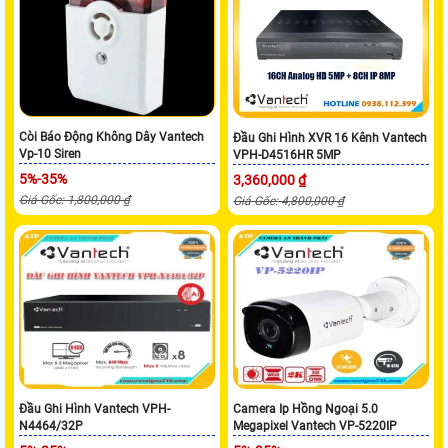
Còi Báo Động Không Dây Vantech
Đầu Ghi Hình XVR 16 Kênh Vantech
Vp-10 Siren
VPH-D4516HR 5MP
5%-35%
3,360,000 ₫
Giá Gốc: 1,800,000 ₫
Giá Gốc: 4,800,000 ₫
Đầu Ghi Hình Vantech VPH-
Camera Ip Hồng Ngoại 5.0
N4464/32P
Megapixel Vantech VP-5220IP