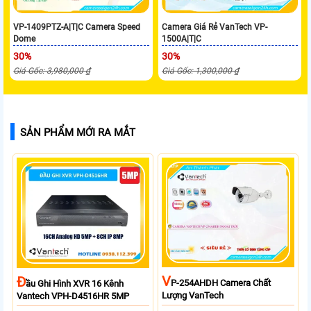
VP-1409PTZ-A|T|C Camera Speed
Camera Giá Rẻ VanTech VP-
Dome
1500A|T|C
30%
30%
Giá Gốc: 3,980,000 ₫
Giá Gốc: 1,300,000 ₫
SẢN PHẨM MỚI RA MẮT
V
Đ
P-254AHDH Camera Chất
Ầu Ghi Hình XVR 16 Kênh
Lượng VanTech
Vantech VPH-D4516HR 5MP