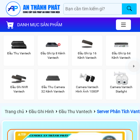
DANH MỤC SẢN PHẨM
Đầu Thu Vantech
Đầu Ghi Ip 8 Kênh
Đầu Ghi Ip 16
Đầu Ghi Ip 64
Vantech
Kênh Vantech
Kênh Vantech
Đầu Ghi NVR
Đầu Thu Camera
Camera Vantech
Camera Vantech
Vantech
32 Kênh Vantech
Hình Ảnh 1080P
Starlight
›
›
›
Trang chủ
Đầu Ghi Hình
Đầu Thu Vantech
Server Phân Tích Va