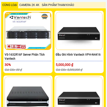
CÙNG LOẠI
CAMERA 2K 4K
SẢN PHẨM THAM KHẢO
VS-1632R16F Server Phân Tích
Đầu Ghi Hình Vantech VPH-N4416
Vantech
30%
5,000,000 ₫
Giá Gốc: 00 ₫
Giá Gốc: 5,000,000 ₫