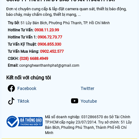
Đơn vị chuyên cung cấp & lắp đặt camera quan sát, thiết bị báo động,
báo cháy, máy chấm công, thiết bị mạng, ...
Trụ Sở:
51 Lũy Bán Bích, Phường Phú Thạnh, TP. Hồ Chí Minh
0938.11.23.99
Hotline Tư Vấn:
0906.72.73.77
Hotline Tư Vấn 1:
0906.855.330
Tư Vấn Kỹ Thuật:
0902.452.577
Tư Vấn Mua Hàng:
(028) 6688.4949
CSKH:
Email:
congngheanthanhphat@gmail.com
Kết nối với chúng tôi
Facebook
Twitter
Tiktok
Youtube
Mã số doanh nghiệp: 0312866570 do Sở Tài Chính
TP.HCM cấp ngày 23/07/2014. Trụ sở chính: 51 Lũy
Bán Bích, Phường Phú Thạnh, Thành Phố Hồ Chí
Minh