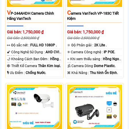
V
C
P-244AHDH Camera Chính
Amera VanTech VP-183C Tiết
Hãng VanTech
Kiệm
Giá bán: 1,750,000 ₫
Giá bán: 1,750,000 ₫
Giá Gốc: 2,500,000 ₫
Giá Gốc: 2,500,000 ₫
️👀 Độ sắc nét :
FULL HD 1080P .
🔆 Độ Phân giải :
2K Lite .
🌠 Công Nghệ Sử Dụng :
AHD CVI
✳️ Camera Công nghệ :
IP POE.
TVI BCS.
🌙 Khoảng Cách Ban Đêm :
Hồng
⭐ Khi xem thiếu sáng :
Hồng Ngoại
Ngoại 70m Led Array.
30m Led Array.
🕸️ Thiết Kế Camera
Thân Kim loại.
🕉️ Camera Dòng
Dome Plastic.
️🎙 Ưu Điểm :
Chống Nước.
️⌘ Khả Năng :
Thu hình Ổn Định.