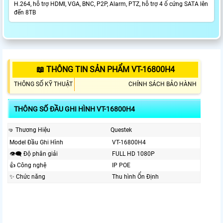
H.264, hỗ trợ HDMI, VGA, BNC, P2P, Alarm, PTZ, hỗ trợ 4 ổ cứng SATA lên
đến 8TB
📖 THÔNG TIN SẢN PHẨM VT-16800H4
THÔNG SỐ KỸ THUẬT
CHÍNH SÁCH BẢO HÀNH
THÔNG SỐ ĐẦU GHI HÌNH VT-16800H4
🤜 Thương Hiệu
Questek
Model Đầu Ghi Hình
VT-16800H4
👁️‍🗨 Độ phân giải
FULL HD 1080P
👍 Công nghệ
IP POE
✨ Chức năng
Thu hình Ổn Định