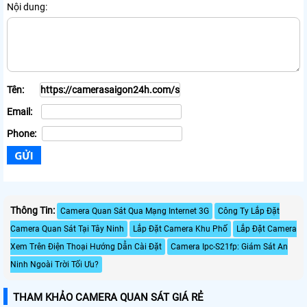
Nội dung:
Tên:
Email:
Phone:
Thông Tin:
Camera Quan Sát Qua Mạng Internet 3G
Công Ty Lắp Đặt
Camera Quan Sát Tại Tây Ninh
Lắp Đặt Camera Khu Phố
Lắp Đặt Camera
Xem Trên Điện Thoại Hướng Dẫn Cài Đặt
Camera Ipc-S21fp: Giám Sát An
Ninh Ngoài Trời Tối Ưu?
THAM KHẢO CAMERA QUAN SÁT GIÁ RẺ