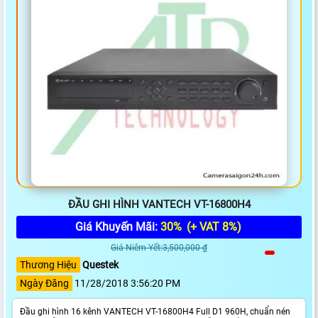
ĐẦU GHI HÌNH VANTECH VT-16800H4
Giá Khuyến Mãi:
30%
(+ VAT 8%)
Giá Niêm Yết:3,500,000 ₫
Thương Hiệu
Questek
Ngày Đăng
11/28/2018 3:56:20 PM
Đầu ghi hình 16 kênh VANTECH VT-16800H4 Full D1 960H, chuẩn nén