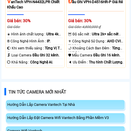
V
Đ
AnTech VPH-N4432LPR Chiết
Ầu Ghi VPH-D4516HR-P Giá Rẻ
Khấu Cao
Giá bán: 30%
Giá bán: 30%
Giá Gốc:
Giá Gốc: 4,800,000 ₫
☀️ Hình ảnh chất lượng :
Ultra 4k
🦉 Độ sắc nét :
Ultra 2k+ sắc nét .
👍🏾 .
®️ Công Nghệ Hình Ảnh :
IP.
⚜️ Công Nghệ Sử Dụng :
AHD CVI
TVI BCS.
🌔 Khi xem thiếu sáng :
Từng Vị Trí
🌙 Khoảng Cách Ban Đêm :
Từng
Camera .
Vị Trí Camera .
🗜️ Loại Camera
Đầu Ghi 32 kênh.
🛡 Mẫu Camera
Đầu Ghi 16 kênh.
️💮 Khả Năng :
Công Nghệ AI.
️🔈 Ưu Điểm :
Thu hình Chất Lượng.
TIN TỨC CAMERA MỚI NHẤT
Hướng Dẫn Lắp Camera Vantech Tại Nhà
Hướng Dẫn Lắp Đặt Camera Wifi Vantech Bằng Phần Mềm V3
Camera Wifi Vantech