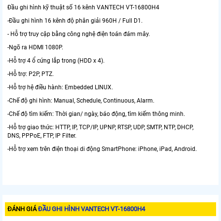
Đầu ghi hình kỹ thuật số 16 kênh VANTECH VT-16800H4
-Đầu ghi hình 16 kênh độ phân giải 960H / Full D1.
- Hỗ trợ truy cập bằng công nghệ điện toán đám mây.
-Ngõ ra HDMI 1080P.
-Hỗ trợ 4 ổ cứng lắp trong (HDD x 4).
-Hỗ trợ: P2P, PTZ.
-Hỗ trợ hệ điều hành: Embedded LINUX.
-Chế độ ghi hình: Manual, Schedule, Continuous, Alarm.
-Chế độ tìm kiếm: Thời gian/ ngày, báo động, tìm kiếm thông minh.
-Hỗ trợ giao thức: HTTP, IP, TCP/IP, UPNP, RTSP, UDP, SMTP, NTP, DHCP,
DNS, PPPoE, FTP, IP Filter.
-Hỗ trợ xem trên điện thoại di động SmartPhone: iPhone, iPad, Android.
ĐÁNH GIÁ
ĐẦU GHI HÌNH VANTECH VT-16800H4