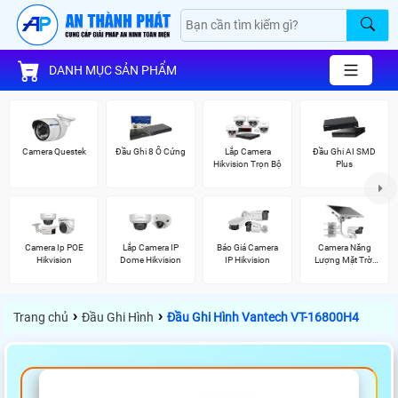
DANH MỤC SẢN PHẨM
Camera Questek
Đầu Ghi 8 Ổ Cứng
Lắp Camera
Đầu Ghi AI SMD
Hikvision Trọn Bộ
Plus
Camera Ip POE
Lắp Camera IP
Báo Giá Camera
Camera Năng
Hikvision
Dome Hikvision
IP Hikvision
Lượng Mặt Trời
Hikvision
›
›
Trang chủ
Đầu Ghi Hình
Đầu Ghi Hình Vantech VT-16800H4