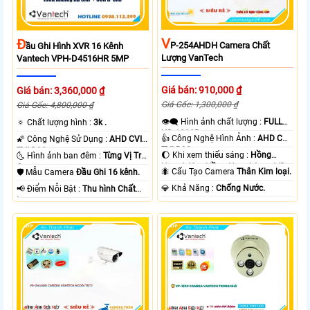
V
Đ
P-254AHDH Camera Chất
Ầu Ghi Hình XVR 16 Kênh
Lượng VanTech
Vantech VPH-D4516HR 5MP
Giá bán: 910,000 ₫
Giá bán: 3,360,000 ₫
Giá Gốc: 1,300,000 ₫
Giá Gốc: 4,800,000 ₫
👁️‍🗨 Hình ảnh chất lượng :
FULL
🔅 Chất lượng hình :
3k .
HD 1080P .
👍 Công Nghệ Hình Ảnh :
AHD CVI
🌠 Công Nghệ Sử Dụng :
AHD CVI
TVI BCS.
TVI BCS.
🌔 Khi xem thiếu sáng :
Hồng
🌜 Hình ảnh ban đêm :
Từng Vị Trí
Ngoại 40m Hồng Ngoại Smart IR.
Camera .
🐜 Cấu Tạo Camera
Thân Kim loại.
🛡 Mẫu Camera
Đầu Ghi 16 kênh.
️💎 Khả Năng :
Chống Nước.
️📢 Điểm Nỗi Bật :
Thu hình Chất
Lượng.