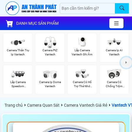
DANH MỤC SẢN PHẨM
Camera Thân Trụ
Camera PtZ
Lắp Camera
Camera Ip AI
Ip Vantech
Vantech
Vantech Ghi Âm
Vantech
Lắp Camera
Camera Ip Dome
Camera Có Hổ
Camera Có
Speedom
Vantech
Trợ Thẻ Nhớ
Chống Trộm
Vantech
Vantech
Vantech
›
›
›
Trang chủ
Camera Quan Sát
Camera Vantech Giá Rẻ
Vantech V