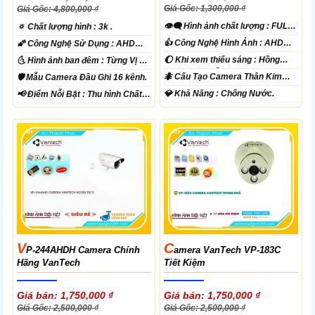
Giá Gốc: 1,300,000 ₫
Giá Gốc: 4,800,000 ₫
👁️‍🗨 Hình ảnh chất lượng :
FULL
🔅 Chất lượng hình :
3k .
HD 1080P .
👍 Công Nghệ Hình Ảnh :
AHD
🌠 Công Nghệ Sử Dụng :
AHD
CVI TVI BCS.
CVI TVI BCS.
🌔 Khi xem thiếu sáng :
Hồng
🌜 Hình ảnh ban đêm :
Từng Vị Trí
Ngoại 40m Hồng Ngoại Smart IR.
Camera .
🐜 Cấu Tạo Camera
Thân Kim
🛡 Mẫu Camera
Đầu Ghi 16 kênh.
loại.
️💎 Khả Năng :
Chống Nước.
️📢 Điểm Nỗi Bật :
Thu hình Chất
Lượng.
V
C
P-244AHDH Camera Chính
Amera VanTech VP-183C
Hãng VanTech
Tiết Kiệm
Giá bán: 1,750,000 ₫
Giá bán: 1,750,000 ₫
Giá Gốc: 2,500,000 ₫
Giá Gốc: 2,500,000 ₫