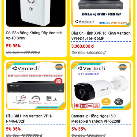
Còi Báo Động Không Dây Vantech
Đầu Ghi Hình XVR 16 Kênh Vantech
Vp-10 Siren
VPH-D4516HR 5MP
5%-35%
3,360,000 ₫
Giá Gốc: 1,800,000 ₫
Giá Gốc: 4,800,000 ₫
Đầu Ghi Hình Vantech VPH-
Camera Ip Hồng Ngoại 5.0
N4464/32P
Megapixel Vantech VP-5220IP
5%-35%
5%-35%
Giá Gốc: 48,000,000 ₫
Giá Gốc: 1,980,000 ₫