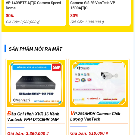
VP-1409PTZ-A|T|C Camera Speed
Camera Giá Rẻ VanTech VP-
Dome
1500A|T|C
30%
30%
Giá Gốc: 3,980,000 ₫
Giá Gốc: 1,300,000 ₫
SẢN PHẨM MỚI RA MẮT
V
Đ
P-254AHDH Camera Chất
Ầu Ghi Hình XVR 16 Kênh
Lượng VanTech
Vantech VPH-D4516HR 5MP
Giá bán: 910,000 ₫
Giá bán: 3,360,000 ₫