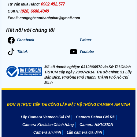
0902.452.577
Tư Vấn Mua Hàng:
(028) 6688.4949
CSKH:
Email:
congngheanthanhphat@gmail.com
Kết nối với chúng tôi
Facebook
Twitter
Tiktok
Youtube
Mã số doanh nghiệp: 0312866570 do Sở Tài Chính
TP.HCM cấp ngày 23/07/2014. Trụ sở chính: 51 Lũy
Bán Bích, Phường Phú Thạnh, Thành Phố Hồ Chí
Minh
ĐƠN VỊ TRỰC TIẾP THI CÔNG LẮP ĐẶT HỆ THỐNG CAMERA AN NINH
Lắp Camera Vantech Giá Rẻ
Camera Dahua Giá Rẻ
Camera Kbvision Chính Hãng
Camera HIKVISION
Camera an ninh
Lắp camera gia đình