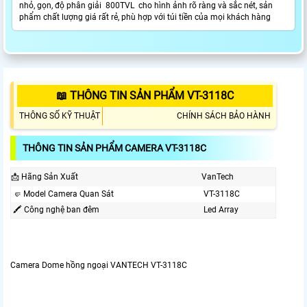
nhỏ, gọn, độ phân giải 800TVL cho hình ảnh rõ ràng và sắc nét, sản
phẩm chất lượng giá rất rẻ, phù hợp với túi tiền của mọi khách hàng
📖 THÔNG TIN SẢN PHẨM VT-3118C
THÔNG SỐ KỸ THUẬT
CHÍNH SÁCH BẢO HÀNH
THÔNG TIN SẢN PHẨM CAMERA VT-3118C
📩 Hãng Sản Xuất
VanTech
🤛 Model Camera Quan Sát
VT-3118C
🖍 Công nghệ ban đêm
Led Array
Camera Dome hồng ngoại VANTECH VT-3118C