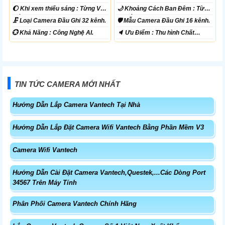
TVI BCS.
🌔 Khi xem thiếu sáng :
Từng Vị
🌙 Khoảng Cách Ban Đêm :
Từng
Trí Camera .
Vị Trí Camera .
🗜️ Loại Camera
Đầu Ghi 32 kênh.
🛡 Mẫu Camera
Đầu Ghi 16 kênh.
️💮 Khả Năng :
Công Nghệ AI.
️🔈 Ưu Điểm :
Thu hình Chất
Lượng.
TIN TỨC CAMERA MỚI NHẤT
Hướng Dẫn Lắp Camera Vantech Tại Nhà
Hướng Dẫn Lắp Đặt Camera Wifi Vantech Bằng Phần Mềm V3
Camera Wifi Vantech
Hướng Dẫn Cài Đặt Camera Vantech,Questek,...Các Dòng Port
34567 Trên Máy Tính
Phân Phối Camera Vantech Chính Hãng