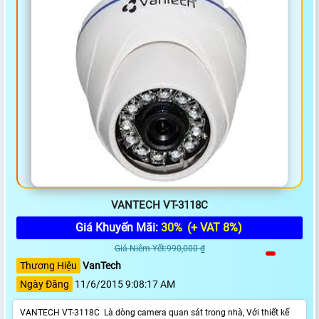
VANTECH VT-3118C
Giá Khuyến Mãi:
30%
(+ VAT 8%)
Giá Niêm Yết:990,000 ₫
Thương Hiệu
VanTech
Ngày Đăng
11/6/2015 9:08:17 AM
VANTECH VT-3118C Là dòng camera quan sát trong nhà, Với thiết kế