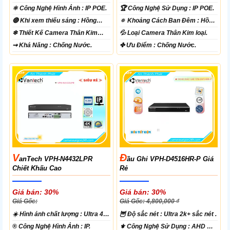
⚛️ Công Nghệ Hình Ảnh :
IP POE.
🏆 Công Nghệ Sử Dụng :
IP POE.
🔴 Khi xem thiếu sáng :
Hồng
🔅 Khoảng Cách Ban Đêm :
Hồng
Ngoại 60m Led Array.
Ngoại 40m ONVIF.
❄ Thiết Kế Camera
Thân Kim
💦 Loại Camera
Thân Kim loại.
loại.
️⇝ Khả Năng :
Chống Nước.
️✤ Ưu Điểm :
Chống Nước.
V
Đ
AnTech VPH-N4432LPR
Ầu Ghi VPH-D4516HR-P Giá
Chiết Khấu Cao
Rẻ
Giá bán: 30%
Giá bán: 30%
Giá Gốc:
Giá Gốc: 4,800,000 ₫
☀️ Hình ảnh chất lượng :
Ultra 4k
🦉 Độ sắc nét :
Ultra 2k+ sắc nét .
👍🏾 .
®️ Công Nghệ Hình Ảnh :
IP.
⚜️ Công Nghệ Sử Dụng :
AHD CVI