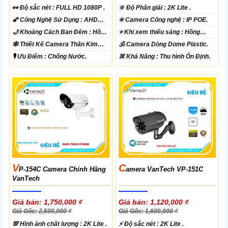
️👀 Độ sắc nét :
FULL HD 1080P .
🔆 Độ Phân giải :
2K Lite .
🌠 Công Nghệ Sử Dụng :
AHD
✳️ Camera Công nghệ :
IP POE.
CVI TVI BCS.
🌙 Khoảng Cách Ban Đêm :
Hồng
⭐ Khi xem thiếu sáng :
Hồng
Ngoại 70m Led Array.
Ngoại 30m Led Array.
🕸️ Thiết Kế Camera
Thân Kim
🕉️ Camera Dòng
Dome Plastic.
loại.
️🎙 Ưu Điểm :
Chống Nước.
️⌘ Khả Năng :
Thu hình Ổn Định.
V
C
P-154C Camera Chính Hãng
Amera VanTech VP-151C
VanTech
Giá bán: 1,750,000 ₫
Giá bán: 1,120,000 ₫
Giá Gốc: 2,500,000 ₫
Giá Gốc: 1,600,000 ₫
💯 Hình ảnh chất lượng :
2K Lite .
️⚡ Độ sắc nét :
2K Lite .