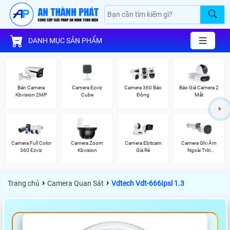
DANH MỤC SẢN PHẨM
Bán Camera
Camera Ezviz
Camera 360 Báo
Báo Giá Camera 2
Kbvision 2MP
Cube
Động
Mắt
Camera Full Color
Camera Zoom
Camera Ebitcam
Camera Ghi Âm
360 Ezviz
Kbvision
Giá Rẻ
Ngoài Trời
Vantech
›
›
Trang chủ
Camera Quan Sát
Vdtech Vdt-666Ipsl 1.3