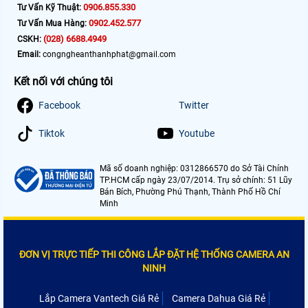
0906.855.330
Tư Vấn Kỹ Thuật:
0902.452.577
Tư Vấn Mua Hàng:
(028) 6688.4949
CSKH:
Email:
congngheanthanhphat@gmail.com
Kết nối với chúng tôi
Facebook
Twitter
Tiktok
Youtube
Mã số doanh nghiệp: 0312866570 do Sở Tài Chính
TP.HCM cấp ngày 23/07/2014. Trụ sở chính: 51 Lũy
Bán Bích, Phường Phú Thạnh, Thành Phố Hồ Chí
Minh
ĐƠN VỊ TRỰC TIẾP THI CÔNG LẮP ĐẶT HỆ THỐNG CAMERA AN
NINH
Lắp Camera Vantech Giá Rẻ
Camera Dahua Giá Rẻ