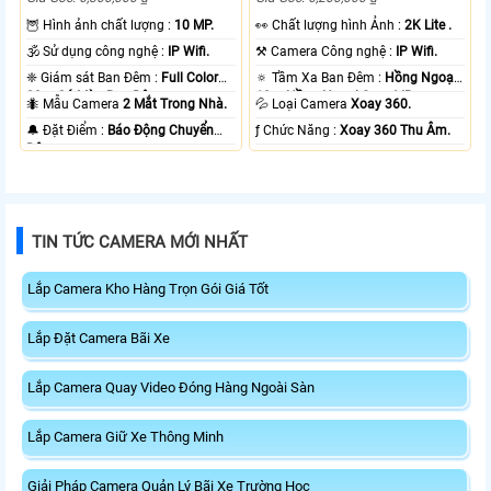
🦉 Hình ảnh chất lượng :
10 MP.
️👀 Chất lượng hình Ảnh :
2K Lite .
🕉️ Sử dụng công nghệ :
IP Wifi.
⚒ Camera Công nghệ :
IP Wifi.
❈ Giám sát Ban Đêm :
Full Color
🔅 Tầm Xa Ban Đêm :
Hồng Ngoại
20m Có Màu Ban Ðêm.
10m Hồng Ngoại Smart IR.
🐜 Mẫu Camera
2 Mắt Trong Nhà.
💦 Loại Camera
Xoay 360.
️🔔 Đặt Điểm :
Báo Động Chuyển
️ƒ Chức Năng :
Xoay 360 Thu Âm.
Động.
TIN TỨC CAMERA MỚI NHẤT
Lắp Camera Kho Hàng Trọn Gói Giá Tốt
Lắp Đặt Camera Bãi Xe
Lắp Camera Quay Video Đóng Hàng Ngoài Sàn
Lắp Camera Giữ Xe Thông Minh
Giải Pháp Camera Quản Lý Bãi Xe Trường Học