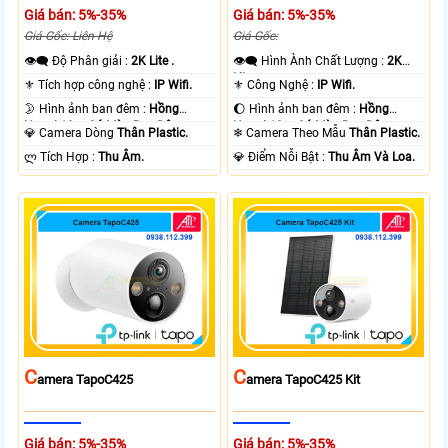
Giá bán: 5%-35%
Giá bán: 5%-35%
Giá Gốc: Liên Hệ
Giá Gốc:
👁️‍🗨 Độ Phân giải :
2K Lite .
👁️‍🗨 Hình Ành Chất Lượng :
2K
Lite .
⚜️ Tích hợp công nghệ :
IP Wifi.
⚜️ Công Nghệ :
IP Wifi.
🌛 Hình ảnh ban đêm :
Hồng
🌔 Hình ảnh ban đêm :
Hồng
Ngoại 10m Có Màu Ban Ðêm.
Ngoại 10m Có Màu Ban Ðêm.
💎 Camera Dòng
Thân Plastic.
❄ Camera Theo Mẫu
Thân Plastic.
️ლ Tích Hợp :
Thu Âm.
️💎 Điểm Nỗi Bật :
Thu Âm Và Loa.
C
C
Amera TapoC425
Amera TapoC425 Kit
Giá bán: 5%-35%
Giá bán: 5%-35%