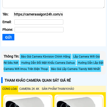
Tên:
Email:
Phone:
Thông Tin:
Báo Giá Camera Kbvision Chính Hãng
Lắp Camera Wifi Giá
Rẻ Siêu Nét
Hướng Dẫn Đổi Mật Khẩu Camera Dahua
Hướng Dẫn Lắp Đặt
Camera Wifi Imou Trên Điện Thoại
Báo Giá Lắp Camera Tiandy Mới Nhất
THAM KHẢO CAMERA QUAN SÁT GIÁ RẺ
CÙNG LOẠI
CAMERA 2K 4K
SẢN PHẨM THAM KHẢO