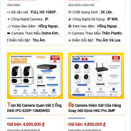
Giá Gốc:
Giá Gốc: Liên Hệ
️👀 Độ sắc nét :
FULL HD 1080P .
💯 Chất lượng hình :
2K Lite .
⚜️ Công Nghệ Camera :
IP.
🌠 Công Nghệ Sử Dụng :
IP Wifi.
🌙 Video Ban Đêm :
Hồng Ngoại
🔴 Xem ban đêm :
Hồng Ngoại
10m Hồng Ngoại SMD.
15m Có Màu Ban Ðêm.
👑 Camera Theo Mẫu
Dome Kim
⛓ Camera Theo Mẫu
Thân Plastic.
loại + Nhựa.
️ƒ Điểm Nỗi Bật :
Thu Âm.
️☣️ Điểm Nỗi Bật :
Thu Âm Và Loa.
T
B
Rọn Bộ Camera Quan Sát 2 Ống
Ộ Camera Giám Sát Cửa Hàng
Kính IPC-S2XP-10M0WED
Xoay 360 Ezviz H6C Pro 3MP
Giá bán: 4,800,000 ₫
Giá bán: 4,800,000 ₫
Giá Gốc: 6,800,000 ₫
Giá Gốc: 6,200,000 ₫