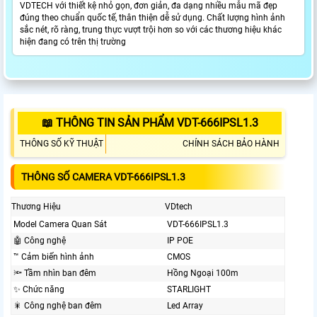
VDTECH với thiết kệ nhỏ gọn, đơn giản, đa dạng nhiều mẫu mã đẹp
đúng theo chuẩn quốc tế, thân thiện dễ sử dụng. Chất lượng hình ảnh
sắc nét, rõ ràng, trung thực vượt trội hơn so với các thương hiệu khác
hiện đang có trên thị trường
📖 THÔNG TIN SẢN PHẨM VDT-666IPSL1.3
THÔNG SỐ KỸ THUẬT
CHÍNH SÁCH BẢO HÀNH
THÔNG SỐ CAMERA VDT-666IPSL1.3
Thương Hiệu
VDtech
Model Camera Quan Sát
VDT-666IPSL1.3
🤖️ Công nghệ
IP POE
™️ Cảm biến hình ảnh
CMOS
🔦 Tầm nhìn ban đêm
Hồng Ngoại 100m
✨ Chức năng
STARLIGHT
🎇 Công nghệ ban đêm
Led Array