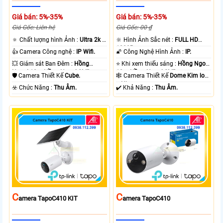
Giá bán: 5%-35%
Giá bán: 5%-35%
Giá Gốc: Liên hệ
Giá Gốc: 00 ₫
🔅 Chất lượng hình Ảnh :
Ultra 2k +
🔆 Hình Ảnh Sắc nét :
FULL HD
.
1080P .
👍 Camera Công nghệ :
IP Wifi.
🌠 Công Nghệ Hình Ảnh :
IP.
💥 Giám sát Ban Đêm :
Hồng
⭐ Khi xem thiếu sáng :
Hồng Ngoại
Ngoại 10m Hồng Ngoại SMD.
10m Hồng Ngoại SMD.
🛡 Camera Thiết Kế
Cube.
🕸️ Camera Thiết Kế
Dome Kim loại
+ Nhựa.
️☣️ Chức Năng :
Thu Âm.
️✔️ Khả Năng :
Thu Âm.
C
C
Amera TapoC410 KIT
Amera TapoC410