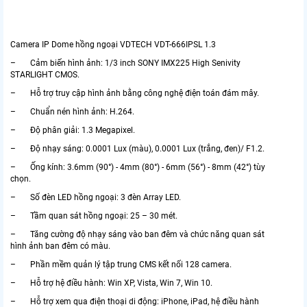
Camera IP Dome hồng ngoại VDTECH VDT-666IPSL 1.3
– Cảm biến hình ảnh: 1/3 inch SONY IMX225 High Senivity
STARLIGHT CMOS.
– Hỗ trợ truy cập hình ảnh bằng công nghệ điện toán đám mây.
– Chuẩn nén hình ảnh: H.264.
– Độ phân giải: 1.3 Megapixel.
– Độ nhạy sáng: 0.0001 Lux (màu), 0.0001 Lux (trắng, đen)/ F1.2.
– Ống kính: 3.6mm (90°) - 4mm (80°) - 6mm (56°) - 8mm (42°) tùy
chọn.
– Số đèn LED hồng ngoại: 3 đèn Array LED.
– Tầm quan sát hồng ngoại: 25 – 30 mét.
– Tăng cường độ nhạy sáng vào ban đêm và chức năng quan sát
hình ảnh ban đêm có màu.
– Phần mềm quản lý tập trung CMS kết nối 128 camera.
– Hỗ trợ hệ điều hành: Win XP, Vista, Win 7, Win 10.
– Hỗ trợ xem qua điện thoại di động: iPhone, iPad, hệ điều hành