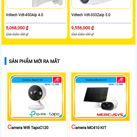
Vdtech Vdt-450Aip 4.0
Vdtech Vdt-333Zaip 5.0
5,068,000 ₫
9,556,000 ₫
Giá Gốc: 00 ₫
Giá Gốc: 00 ₫
SẢN PHẨM MỚI RA MẮT
C
C
Amera Wifi TapoC120
Amera MC410 KIT