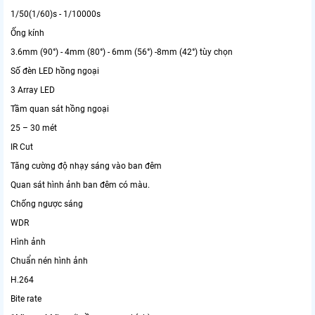
1/50(1/60)s - 1/10000s
Ống kính
3.6mm (90°) - 4mm (80°) - 6mm (56°) -8mm (42°) tùy chọn
Số đèn LED hồng ngoại
3 Array LED
Tầm quan sát hồng ngoại
25 – 30 mét
IR Cut
Tăng cường độ nhạy sáng vào ban đêm
Quan sát hình ảnh ban đêm có màu.
Chống ngược sáng
WDR
Hình ảnh
Chuẩn nén hình ảnh
H.264
Bite rate