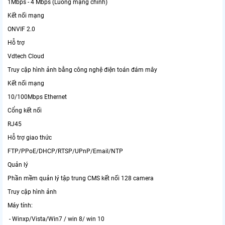
1Mbps - 4 Mbps (Luồng mạng chính)
Kết nối mạng
ONVIF 2.0
Hỗ trợ
Vdtech Cloud
Truy cập hình ảnh bằng công nghệ điện toán đám mây
Kết nối mạng
10/100Mbps Ethernet
Cổng kết nối
RJ45
Hỗ trợ giao thức
FTP/PPoE/DHCP/RTSP/UPnP/Email/NTP
Quản lý
Phần mềm quản lý tập trung CMS kết nối 128 camera
Truy cập hình ảnh
Máy tính:
- Winxp/Vista/Win7 / win 8/ win 10