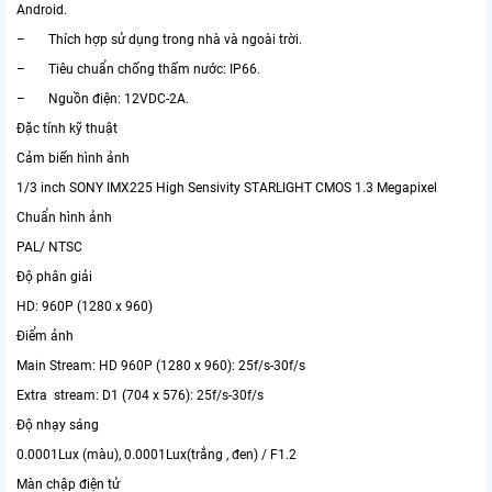
Android.
– Thích hợp sử dụng trong nhà và ngoài trời.
– Tiêu chuẩn chống thấm nước: IP66.
– Nguồn điện: 12VDC-2A.
Đặc tính kỹ thuật
Cảm biến hình ảnh
1/3 inch SONY IMX225 High Sensivity STARLIGHT CMOS 1.3 Megapixel
Chuẩn hình ảnh
PAL/ NTSC
Độ phân giải
HD: 960P (1280 x 960)
Điểm ảnh
Main Stream: HD 960P (1280 x 960): 25f/s-30f/s
Extra stream: D1 (704 x 576): 25f/s-30f/s
Độ nhạy sáng
0.0001Lux (màu), 0.0001Lux(trắng , đen) / F1.2
Màn chập điện tử