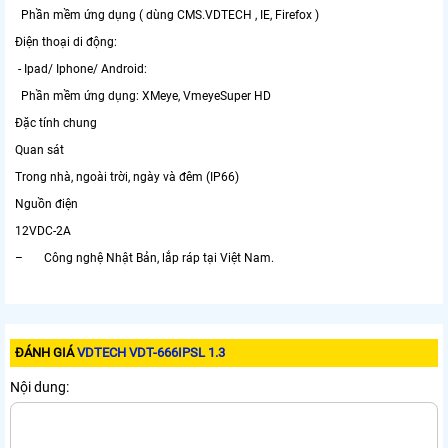
Phần mềm ứng dụng ( dùng CMS.VDTECH , IE, Firefox )
Điện thoại di động:
- Ipad/ Iphone/ Android:
Phần mềm ứng dụng: XMeye, VmeyeSuper HD
Đặc tính chung
Quan sát
Trong nhà, ngoài trời, ngày và đêm (IP66)
Nguồn điện
12VDC-2A
– Công nghệ Nhật Bản, lắp ráp tại Việt Nam.
ĐÁNH GIÁ
VDTECH VDT-666IPSL 1.3
Nội dung: