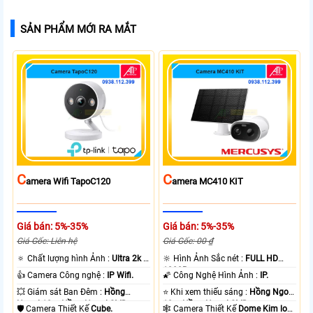
SẢN PHẨM MỚI RA MẮT
C
C
Amera Wifi TapoC120
Amera MC410 KIT
Giá bán: 5%-35%
Giá bán: 5%-35%
Giá Gốc: Liên hệ
Giá Gốc: 00 ₫
🔅 Chất lượng hình Ảnh :
Ultra 2k +
🔆 Hình Ảnh Sắc nét :
FULL HD
.
1080P .
👍 Camera Công nghệ :
IP Wifi.
🌠 Công Nghệ Hình Ảnh :
IP.
💥 Giám sát Ban Đêm :
Hồng
⭐ Khi xem thiếu sáng :
Hồng Ngoại
Ngoại 10m Hồng Ngoại SMD.
10m Hồng Ngoại SMD.
🛡 Camera Thiết Kế
Cube.
🕸️ Camera Thiết Kế
Dome Kim loại