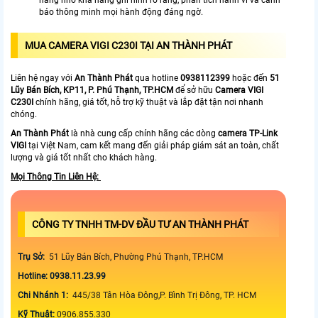
hàng nhờ khả năng ghi hình rõ ràng, phân tích hành vi và cảnh
báo thông minh mọi hành động đáng ngờ.
MUA CAMERA VIGI C230I TẠI AN THÀNH PHÁT
Liên hệ ngay với
An Thành Phát
qua hotline
0938112399
hoặc đến
51
Lũy Bán Bích, KP11, P. Phú Thạnh, TP.HCM
để sở hữu
Camera VIGI
C230I
chính hãng, giá tốt, hỗ trợ kỹ thuật và lắp đặt tận nơi nhanh
chóng.
An Thành Phát
là nhà cung cấp chính hãng các dòng
camera TP-Link
VIGI
tại Việt Nam, cam kết mang đến giải pháp giám sát an toàn, chất
lượng và giá tốt nhất cho khách hàng.
Mọi Thông Tin Liên Hệ:
CÔNG TY TNHH TM-DV ĐẦU TƯ AN THÀNH PHÁT
Trụ Sở:
51 Lũy Bán Bích, Phường Phú Thạnh, TP.HCM
Hotline: 0938.11.23.99
Chi Nhánh 1:
445/38 Tân Hòa Đông,P. Bình Trị Đông, TP. HCM
Kỹ Thuật:
0906.855.330