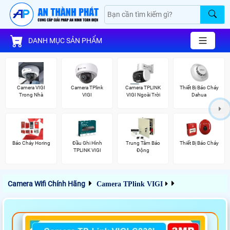
DANH MỤC SẢN PHẨM
Camera VIGI
Camera TPlink
Camera TPLINK
Thiết Bị Báo Cháy
Trong Nhà
VIGI
VIGI Ngoài Trời
Dahua
Báo Cháy Horing
Đầu Ghi Hình
Trung Tâm Báo
Thiết Bị Báo Cháy
TPLINK VIGI
Động
Camera Wifi Chính Hãng
Camera TPlink VIGI