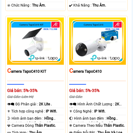
+ Nhựa.
️☣️ Chức Năng :
Thu Âm.
️✔️ Khả Năng :
Thu Âm.
C
C
Amera TapoC410 KIT
Amera TapoC410
Giá bán: 5%-35%
Giá bán: 5%-35%
Giá Gốc: Liên Hệ
Giá Gốc:
👁️‍🗨 Độ Phân giải :
2K Lite .
👁️‍🗨 Hình Ành Chất Lượng :
2K
Lite .
⚜️ Tích hợp công nghệ :
IP Wifi.
⚜️ Công Nghệ :
IP Wifi.
🌛 Hình ảnh ban đêm :
Hồng
🌔 Hình ảnh ban đêm :
Hồng
Ngoại 10m Có Màu Ban Ðêm.
Ngoại 10m Có Màu Ban Ðêm.
💎 Camera Dòng
Thân Plastic.
❄ Camera Theo Mẫu
Thân Plastic.
️ლ Tích Hợp :
Thu Âm.
️💎 Điểm Nỗi Bật :
Thu Âm Và Loa.