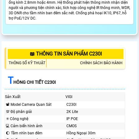
ống kính 2.8mm hoặc 4mm. Hệ thống phát hiện thông minh nhận diện
người và phương tiện chính xác, tích hợp công nghệ IR thông minh, WDR,
3D DNR cho tầm nhìn ban đêm sắc nét. Chống phá hoại IK10, IP67, hỗ
trợ PoE/12V DC.
📖 THÔNG TIN SẢN PHẨM C230I
THÔNG SỐ KỸ THUẬT
CHÍNH SÁCH BẢO HÀNH
T
HÔNG CHI TIẾT C230I
Sản Xuất
VIGI
📽 Model Camera Quan Sát
C230I
💯 Độ phân giải
2K Lite
✳️ Công nghệ
IP POE
💻 Cảm biến hình ảnh
CMOS
🌔 Tầm nhìn ban đêm
Hồng Ngoại 30m