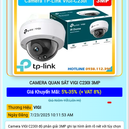
CAMERA QUAN SÁT VIGI C230I 3MP
Giá Khuyến Mãi:
5%-35%
(+ VAT 8%)
Giá Niêm Yết:Liên Hệ
Thương Hiệu
VIGI
Ngày Đăng
7/23/2025 10:11:53 AM
Camera VIGI C230I độ phân giải 3MP ghi lại hình ảnh rõ nét với tùy chọn