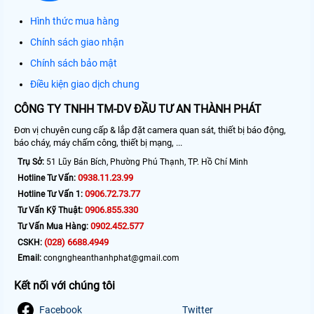
Hình thức mua hàng
Chính sách giao nhận
Chính sách bảo mật
Điều kiện giao dịch chung
CÔNG TY TNHH TM-DV ĐẦU TƯ AN THÀNH PHÁT
Đơn vị chuyên cung cấp & lắp đặt camera quan sát, thiết bị báo động,
báo cháy, máy chấm công, thiết bị mạng, ...
Trụ Sở:
51 Lũy Bán Bích, Phường Phú Thạnh, TP. Hồ Chí Minh
0938.11.23.99
Hotline Tư Vấn:
0906.72.73.77
Hotline Tư Vấn 1:
0906.855.330
Tư Vấn Kỹ Thuật:
0902.452.577
Tư Vấn Mua Hàng:
(028) 6688.4949
CSKH:
Email:
congngheanthanhphat@gmail.com
Kết nối với chúng tôi
Facebook
Twitter