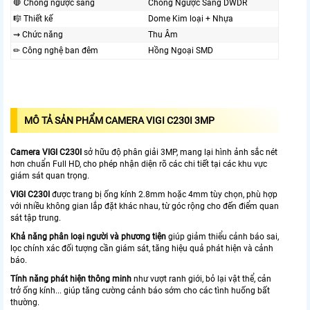
🛑 Chống ngược sáng
Chống Ngược Sáng DWDR
🎼️ Thiết kế
Dome Kim loại + Nhựa
⇝ Chức năng
Thu Âm
✏ Công nghệ ban đêm
Hồng Ngoại SMD
MÔ TẢ SẢN PHẨM CAMERA VIGI C230I 3MP
Camera VIGI C230I
sở hữu độ phân giải 3MP, mang lại hình ảnh sắc nét
hơn chuẩn Full HD, cho phép nhận diện rõ các chi tiết tại các khu vực
giám sát quan trọng.
VIGI C230I
được trang bị ống kính 2.8mm hoặc 4mm tùy chọn, phù hợp
với nhiều không gian lắp đặt khác nhau, từ góc rộng cho đến điểm quan
sát tập trung.
Khả năng phân loại người và phương tiện
giúp giảm thiểu cảnh báo sai,
lọc chính xác đối tượng cần giám sát, tăng hiệu quả phát hiện và cảnh
báo.
Tính năng phát hiện thông minh
như vượt ranh giới, bỏ lại vật thể, cản
trở ống kính... giúp tăng cường cảnh báo sớm cho các tình huống bất
thường.