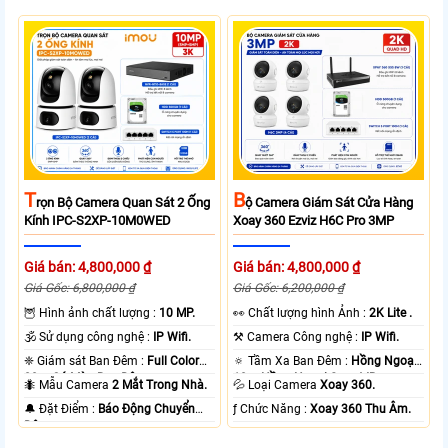
T
B
Rọn Bộ Camera Quan Sát 2 Ống
Ộ Camera Giám Sát Cửa Hàng
Kính IPC-S2XP-10M0WED
Xoay 360 Ezviz H6C Pro 3MP
Giá bán: 4,800,000 ₫
Giá bán: 4,800,000 ₫
Giá Gốc: 6,800,000 ₫
Giá Gốc: 6,200,000 ₫
🦉 Hình ảnh chất lượng :
10 MP.
️👀 Chất lượng hình Ảnh :
2K Lite .
🕉️ Sử dụng công nghệ :
IP Wifi.
⚒ Camera Công nghệ :
IP Wifi.
❈ Giám sát Ban Đêm :
Full Color
🔅 Tầm Xa Ban Đêm :
Hồng Ngoại
20m Có Màu Ban Ðêm.
10m Hồng Ngoại Smart IR.
🐜 Mẫu Camera
2 Mắt Trong Nhà.
💦 Loại Camera
Xoay 360.
️🔔 Đặt Điểm :
Báo Động Chuyển
️ƒ Chức Năng :
Xoay 360 Thu Âm.
Động.