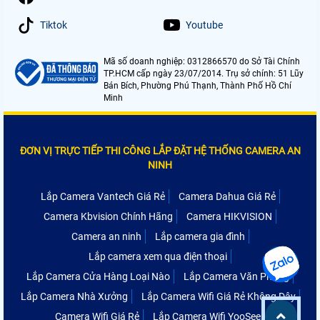
Tiktok
Youtube
Mã số doanh nghiệp: 0312866570 do Sở Tài Chính
TP.HCM cấp ngày 23/07/2014. Trụ sở chính: 51 Lũy
Bán Bích, Phường Phú Thạnh, Thành Phố Hồ Chí
Minh
ĐƠN VỊ TRỰC TIẾP THI CÔNG LẮP ĐẶT HỆ THỐNG CAMERA AN
NINH
Lắp Camera Vantech Giá Rẻ
Camera Dahua Giá Rẻ
Camera Kbvision Chính Hãng
Camera HIKVISION
Camera an ninh
Lắp camera gia đình
Lắp camera xem qua điện thoại
Lắp Camera Cửa Hàng Loại Nào
Lắp Camera Văn Phòng
Lắp Camera Nhà Xưởng
Lắp Camera Wifi Giá Rẻ Không Dây
Camera Wifi Giá Rẻ
Lắp Camera Wifi YooSee