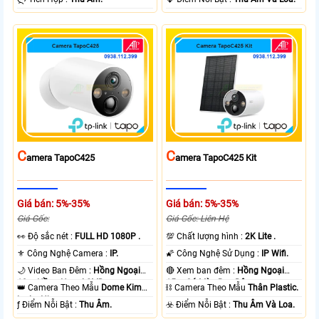
C
C
Amera TapoC425
Amera TapoC425 Kit
Giá bán: 5%-35%
Giá bán: 5%-35%
Giá Gốc:
Giá Gốc: Liên Hệ
️👀 Độ sắc nét :
FULL HD 1080P .
💯 Chất lượng hình :
2K Lite .
⚜️ Công Nghệ Camera :
IP.
🌠 Công Nghệ Sử Dụng :
IP Wifi.
🌙 Video Ban Đêm :
Hồng Ngoại
🔴 Xem ban đêm :
Hồng Ngoại
10m Hồng Ngoại SMD.
15m Có Màu Ban Ðêm.
👑 Camera Theo Mẫu
Dome Kim
⛓ Camera Theo Mẫu
Thân Plastic.
loại + Nhựa.
️ƒ Điểm Nỗi Bật :
Thu Âm.
️☣️ Điểm Nỗi Bật :
Thu Âm Và Loa.