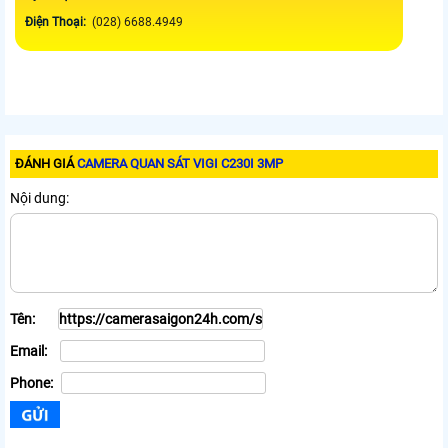
Điện Thoại:
(028) 6688.4949
ĐÁNH GIÁ
CAMERA QUAN SÁT VIGI C230I 3MP
Nội dung:
Tên:
Email:
Phone: