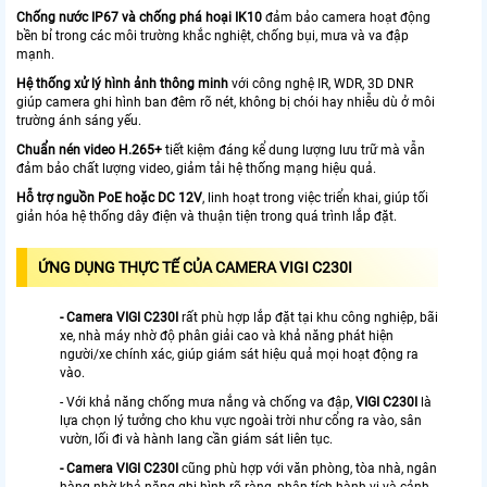
Chống nước IP67 và chống phá hoại IK10
đảm bảo camera hoạt động
bền bỉ trong các môi trường khắc nghiệt, chống bụi, mưa và va đập
mạnh.
Hệ thống xử lý hình ảnh thông minh
với công nghệ IR, WDR, 3D DNR
giúp camera ghi hình ban đêm rõ nét, không bị chói hay nhiễu dù ở môi
trường ánh sáng yếu.
Chuẩn nén video H.265+
tiết kiệm đáng kể dung lượng lưu trữ mà vẫn
đảm bảo chất lượng video, giảm tải hệ thống mạng hiệu quả.
Hỗ trợ nguồn PoE hoặc DC 12V
, linh hoạt trong việc triển khai, giúp tối
giản hóa hệ thống dây điện và thuận tiện trong quá trình lắp đặt.
ỨNG DỤNG THỰC TẾ CỦA CAMERA VIGI C230I
- Camera VIGI C230I
rất phù hợp lắp đặt tại khu công nghiệp, bãi
xe, nhà máy nhờ độ phân giải cao và khả năng phát hiện
người/xe chính xác, giúp giám sát hiệu quả mọi hoạt động ra
vào.
- Với khả năng chống mưa nắng và chống va đập,
VIGI C230I
là
lựa chọn lý tưởng cho khu vực ngoài trời như cổng ra vào, sân
vườn, lối đi và hành lang cần giám sát liên tục.
- Camera VIGI C230I
cũng phù hợp với văn phòng, tòa nhà, ngân