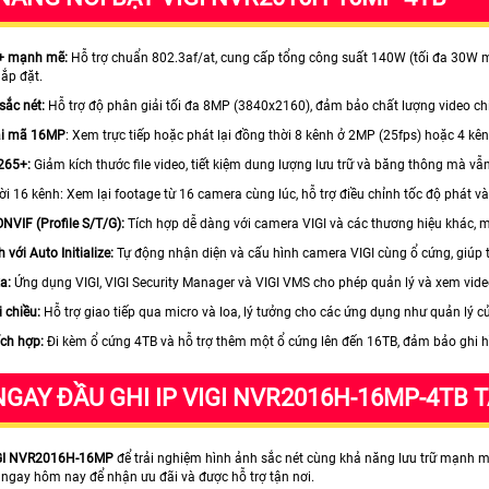
+ mạnh mẽ:
Hỗ trợ chuẩn 802.3af/at, cung cấp tổng công suất 140W (tối đa 30W m
lắp đặt.
sắc nét:
Hỗ trợ độ phân giải tối đa 8MP (3840x2160), đảm bảo chất lượng video chi t
ải mã 16MP
: Xem trực tiếp hoặc phát lại đồng thời 8 kênh ở 2MP (25fps) hoặc 4 k
265+:
Giảm kích thước file video, tiết kiệm dung lượng lưu trữ và băng thông mà vẫn
i 16 kênh: Xem lại footage từ 16 camera cùng lúc, hỗ trợ điều chỉnh tốc độ phát v
NVIF (Profile S/T/G):
Tích hợp dễ dàng với camera VIGI và các thương hiệu khác, m
 với Auto Initialize:
Tự động nhận diện và cấu hình camera VIGI cùng ổ cứng, giúp 
xa:
Ứng dụng VIGI, VIGI Security Manager và VIGI VMS cho phép quản lý và xem video
 chiều:
Hỗ trợ giao tiếp qua micro và loa, lý tưởng cho các ứng dụng như quản lý c
ích hợp:
Đi kèm ổ cứng 4TB và hỗ trợ thêm một ổ cứng lên đến 16TB, đảm bảo ghi hìn
GAY ĐẦU GHI IP VIGI NVR2016H-16MP-4TB 
GI NVR2016H-16MP
để trải nghiệm hình ảnh sắc nét cùng khả năng lưu trữ mạnh 
 ngay hôm nay để nhận ưu đãi và được hỗ trợ tận nơi.