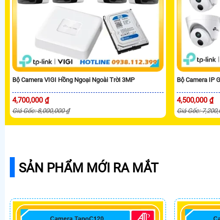
Bộ Camera VIGI Hồng Ngoại Ngoài Trời 3MP
Bộ Camera IP G
4,700,000 ₫
4,500,000 ₫
Giá Gốc: 8,000,000 ₫
Giá Gốc: 7,200
SẢN PHẨM MỚI RA MẮT