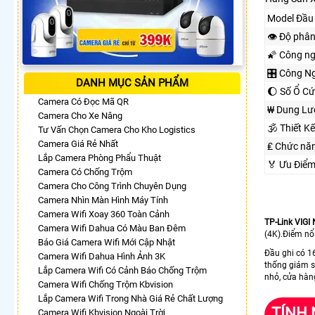
Model Đầu 
👁 Độ phân
🌠 Công n
🎛 Công Ng
DANH MỤC SẢN PHẨM
🌔 Số Ổ Cứ
Camera Có Đọc Mã QR
₩ Dung Lư
Camera Cho Xe Nâng
🕉️ Thiết 
Tư Vấn Chọn Camera Cho Kho Logistics
Camera Giá Rẻ Nhất
₤ Chức nă
Lắp Camera Phòng Phẩu Thuật
️🏅️ Ưu Đi
Camera Có Chống Trộm
Camera Cho Công Trình Chuyên Dụng
Camera Nhìn Màn Hình Máy Tính
Camera Wifi Xoay 360 Toàn Cảnh
TP-Link VIG
Camera Wifi Dahua Có Màu Ban Đêm
(4K).Điểm nổi
Báo Giá Camera Wifi Mới Cập Nhật
Đầu ghi có 16
Camera Wifi Dahua Hình Ảnh 3K
thống giám s
Lắp Camera Wifi Có Cảnh Báo Chống Trộm
nhỏ, cửa hàn
Camera Wifi Chống Trộm Kbvision
Lắp Camera Wifi Trong Nhà Giá Rẻ Chất Lượng
TÍNH 
Camera Wifi Kbvision Ngoài Trời