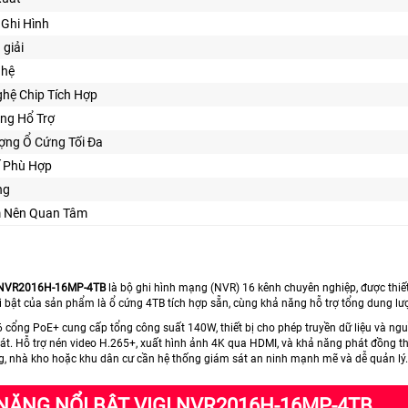
Ghi Hình
 giải
ghệ
hệ Chip Tích Hợp
ng Hổ Trợ
ợng Ổ Cứng Tối Đa
Kế Phù Hợp
ng
ểm Nên Quan Tâm
I NVR2016H-16MP-4TB
là bộ ghi hình mạng (NVR) 16 kênh chuyên nghiệp, được thiết 
 bật của sản phẩm là ổ cứng 4TB tích hợp sẵn, cùng khả năng hỗ trợ tổng dung lượn
 cổng PoE+ cung cấp tổng công suất 140W, thiết bị cho phép truyền dữ liệu và nguồ
át. Hỗ trợ nén video H.265+, xuất hình ảnh 4K qua HDMI, và khả năng phát đồng 
g, nhà kho hoặc khu dân cư cần hệ thống giám sát an ninh mạnh mẽ và dễ quản lý.
NĂNG NỔI BẬT VIGI NVR2016H-16MP-4TB