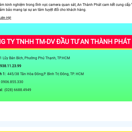
ăm kinh nghiệm trong lĩnh vực camera quan sát, An Thành Phát cam kết cung cấp
ảm bảo mang lại sự an tâm tuyệt đối cho khách hàng.
Liên Hệ:
G TY TNHH TM-DV ĐẦU TƯ AN THÀNH PHÁT
1 Lũy Bán Bích, Phường Phú Thạnh, TP.HCM
0938.11.23.99
h 1:
445/38 Tân Hòa Đông,P. Bình Trị Đông, TP. HCM
:
0906.855.330
ại:
(028) 6688.4949