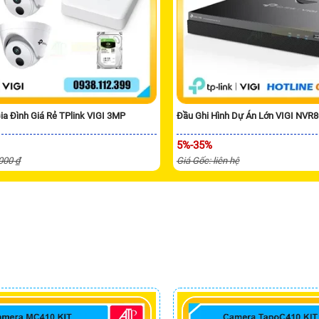
ia Đình Giá Rẻ TPlink VIGI 3MP
Đầu Ghi Hình Dự Án Lớn VIGI NVR
5%-35%
,000 ₫
Giá Gốc: liên hệ