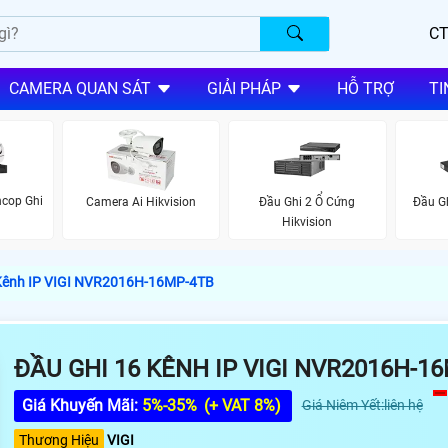
CT
CAMERA QUAN SÁT
GIẢI PHÁP
HỖ TRỢ
TI
ncop Ghi
Camera Ai Hikvision
Đầu Ghi 2 Ổ Cứng
Đầu Gh
Hikvision
 Kênh IP VIGI NVR2016H-16MP-4TB
ĐẦU GHI 16 KÊNH IP VIGI NVR2016H-1
Giá Khuyến Mãi:
5%-35%
(+ VAT 8%)
Giá Niêm Yết:liên hệ
Thương Hiệu
VIGI