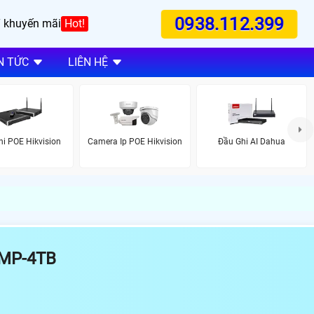
0938.112.399
 khuyến mãi
Hot!
N TỨC
LIÊN HỆ
i POE Hikvision
Camera Ip POE Hikvision
Đầu Ghi AI Dahua
6MP-4TB