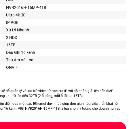
NVR2016H-16MP-4TB
Ultra 4k 👍🏾
IP POE
Xử Lý Nhanh
2 HDD
16TB
Đầu Ghi 16 kênh
Thu Âm Và Loa
ONVIF
kế để quản lý và lưu trữ video từ camera IP với độ phân giải lên đến 8MP
g lưu trữ lên đến 32TB (2 ổ cứng, mỗi ổ tối đa 16TB).
n điện qua một cáp Ethernet duy nhất, giúp đơn giản hóa việc triển khai hệ
thời 16 kênh, VIGI NVR2016H-16MP-4TB là lựa chọn lý tưởng cho doanh nghiệp