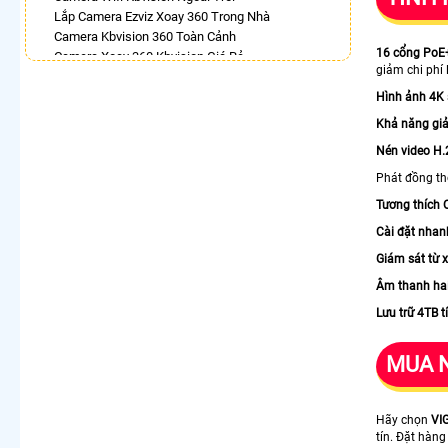
Lắp Camera Ezviz Xoay 360 Trong Nhà
Camera Kbvision 360 Toàn Cảnh
16 cổng PoE
Camera Xoay 360 Kbvision Giá Rẻ
giảm chi phí 
Camera 360 Trong Nhà
Lắp Camera Wifi Xoay 360 Trong Nhà Dahua
Hình ảnh 4K 
Camera Dahua Xoay 360 Độ
Khả năng gi
Camera Wifi Hikvision Xoay 360
Nén video H.
Lắp Camera Samsung Xoay 360
Phát đồng thờ
LẮP CAMERA THEO NHU CẦU
Tương thích O
Lắp Camera Văn Phòng Giá Rẻ
Cài đặt nhanh
Lắp Camera Nhà Xưởng Giá Rẻ
Lắp Camera Gia Đình Giá Rẻ
Giám sát từ 
Lắp Camera Kho Hàng Giá Rẻ
Âm thanh hai
Lắp Camera Cửa Hàng Giá Rẻ
Lưu trữ 4TB t
Lắp Camera Wifi Giá Rẻ Chính Hãng
Lắp Camera Công Trình Giá Rẻ
Camera 360 Giá Rẻ
MUA N
Hãy chọn
VI
tín. Đặt hàng