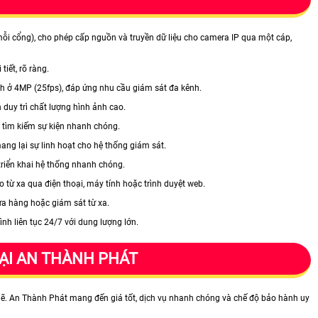
ỗi cổng), cho phép cấp nguồn và truyền dữ liệu cho camera IP qua một cáp,
iết, rõ ràng.
ênh ở 4MP (25fps), đáp ứng nhu cầu giám sát đa kênh.
 duy trì chất lượng hình ảnh cao.
à tìm kiếm sự kiện nhanh chóng.
ang lại sự linh hoạt cho hệ thống giám sát.
triển khai hệ thống nhanh chóng.
 từ xa qua điện thoại, máy tính hoặc trình duyệt web.
ửa hàng hoặc giám sát từ xa.
h liên tục 24/7 với dung lượng lớn.
TẠI AN THÀNH PHÁT
mẽ. An Thành Phát mang đến giá tốt, dịch vụ nhanh chóng và chế độ bảo hành uy