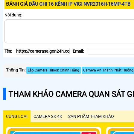
ĐÁNH GIÁ
ĐẦU GHI 16 KÊNH IP VIGI NVR2016H-16MP-4TB
Nội dung:
Tên:
Email:
Thông Tin:
Lắp Camera Hilook Chính Hãng
Camera An Thành Phát Hướng
THAM KHẢO CAMERA QUAN SÁT GI
CÙNG LOẠI
CAMERA 2K 4K
SẢN PHẨM THAM KHẢO