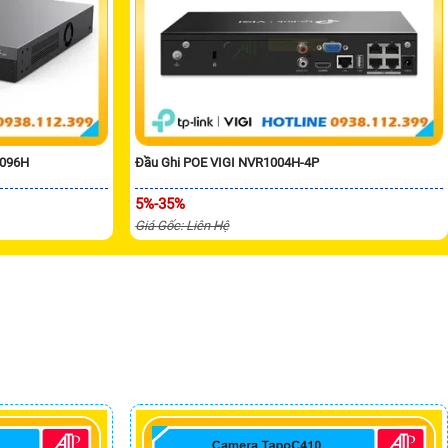
8096H
Đầu Ghi POE VIGI NVR1004H-4P
5%-35%
Giá Gốc: Liên Hệ