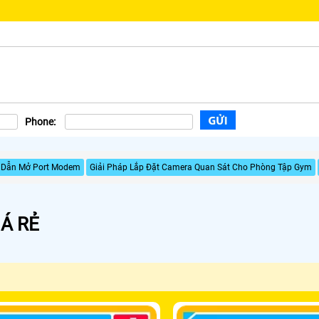
Phone:
 Dẫn Mở Port Modem
Giải Pháp Lắp Đặt Camera Quan Sát Cho Phòng Tập Gym
Á RẺ