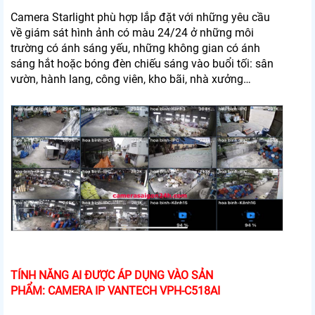
Camera Starlight phù hợp lắp đặt với những yêu cầu
về giám sát hình ảnh có màu 24/24 ở những môi
trường có ánh sáng yếu, những không gian có ánh
sáng hắt hoặc bóng đèn chiếu sáng vào buổi tối: sân
vườn, hành lang, công viên, kho bãi, nhà xưởng…
TÍNH NĂNG AI ĐƯỢC ÁP DỤNG VÀO SẢN
PHẨM: CAMERA IP VANTECH VPH-C518AI