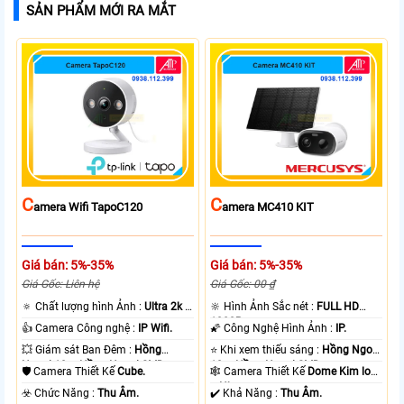
SẢN PHẨM MỚI RA MẮT
C
C
Amera Wifi TapoC120
Amera MC410 KIT
Giá bán: 5%-35%
Giá bán: 5%-35%
Giá Gốc: Liên hệ
Giá Gốc: 00 ₫
🔅 Chất lượng hình Ảnh :
Ultra 2k +
🔆 Hình Ảnh Sắc nét :
FULL HD
.
1080P .
👍 Camera Công nghệ :
IP Wifi.
🌠 Công Nghệ Hình Ảnh :
IP.
💥 Giám sát Ban Đêm :
Hồng
⭐ Khi xem thiếu sáng :
Hồng Ngoại
Ngoại 10m Hồng Ngoại SMD.
10m Hồng Ngoại SMD.
🛡 Camera Thiết Kế
Cube.
🕸️ Camera Thiết Kế
Dome Kim loại
+ Nhựa.
️☣️ Chức Năng :
Thu Âm.
️✔️ Khả Năng :
Thu Âm.