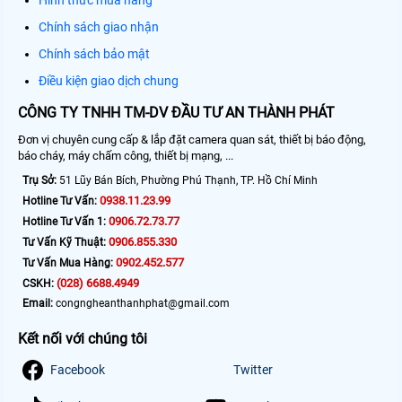
Hình thức mua hàng
Chính sách giao nhận
Chính sách bảo mật
Điều kiện giao dịch chung
CÔNG TY TNHH TM-DV ĐẦU TƯ AN THÀNH PHÁT
Đơn vị chuyên cung cấp & lắp đặt camera quan sát, thiết bị báo động,
báo cháy, máy chấm công, thiết bị mạng, ...
Trụ Sở:
51 Lũy Bán Bích, Phường Phú Thạnh, TP. Hồ Chí Minh
0938.11.23.99
Hotline Tư Vấn:
0906.72.73.77
Hotline Tư Vấn 1:
0906.855.330
Tư Vấn Kỹ Thuật:
0902.452.577
Tư Vấn Mua Hàng:
(028) 6688.4949
CSKH:
Email:
congngheanthanhphat@gmail.com
Kết nối với chúng tôi
Facebook
Twitter