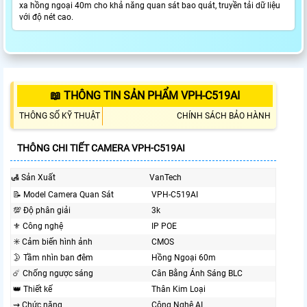
xa hồng ngoại 40m cho khả năng quan sát bao quát, truyền tải dữ liệu
với độ nét cao.
📖 THÔNG TIN SẢN PHẨM VPH-C519AI
THÔNG SỐ KỸ THUẬT
CHÍNH SÁCH BẢO HÀNH
THÔNG CHI TIẾT CAMERA VPH-C519AI
🛃 Sản Xuất
VanTech
📝 Model Camera Quan Sát
VPH-C519AI
💯 Độ phân giải
3k
⚜️ Công nghệ
IP POE
✳️ Cảm biến hình ảnh
CMOS
🌛 Tầm nhìn ban đêm
Hồng Ngoại 60m
☄️ Chống ngược sáng
Cân Bằng Ánh Sáng BLC
👑 Thiết kế
Thân Kim Loại
⇝ Chức năng
Công Nghệ AI