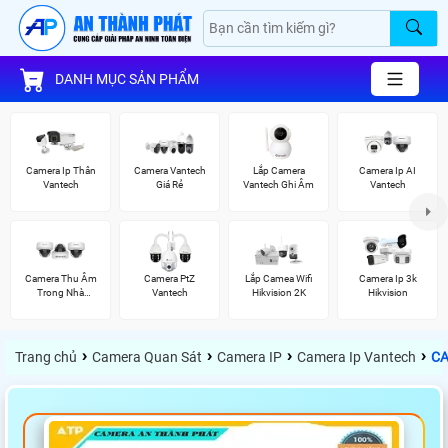
DANH MỤC SẢN PHẨM
Camera Ip Thân
Camera Vantech
Lắp Camera
Camera Ip AI
Vantech
Giá Rẻ
Vantech Ghi Âm
Vantech
Camera Thu Âm
Camera PtZ
Lắp Camea Wifi
Camera Ip 3k
Trong Nhà
Vantech
Hikvision 2K
Hikvision
Vantech
›
›
›
›
Trang chủ
Camera Quan Sát
Camera IP
Camera Ip Vantech
CA