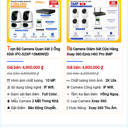
T
B
Rọn Bộ Camera Quan Sát 2 Ống
Ộ Camera Giám Sát Cửa Hàng
Kính IPC-S2XP-10M0WED
Xoay 360 Ezviz H6C Pro 3MP
Giá bán: 4,800,000 ₫
Giá bán: 4,800,000 ₫
Giá Gốc: 6,800,000 ₫
Giá Gốc: 6,200,000 ₫
🦉 Hình ảnh chất lượng :
10 MP.
️👀 Chất lượng hình Ảnh :
2K Lite .
🕉️ Sử dụng công nghệ :
IP Wifi.
⚒ Camera Công nghệ :
IP Wifi.
❈ Giám sát Ban Đêm :
Full Color
🔅 Tầm Xa Ban Đêm :
Hồng Ngoại
20m Có Màu Ban Ðêm.
10m Hồng Ngoại Smart IR.
🐜 Mẫu Camera
2 Mắt Trong Nhà.
💦 Loại Camera
Xoay 360.
️🔔 Đặt Điểm :
Báo Động Chuyển
️ƒ Chức Năng :
Xoay 360 Thu Âm.
Động.