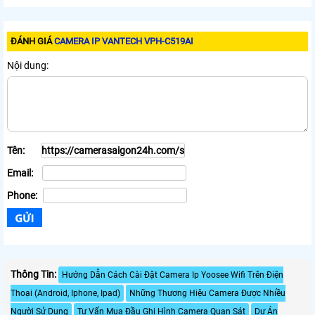
ĐÁNH GIÁ
CAMERA IP VANTECH VPH-C519AI
Nội dung:
Tên:
Email:
Phone:
Thông Tin:
Hướng Dẫn Cách Cài Đặt Camera Ip Yoosee Wifi Trên Điện
Thoại (Android, Iphone, Ipad)
Những Thương Hiệu Camera Được Nhiều
Người Sử Dụng
Tư Vấn Mua Đầu Ghi Hình Camera Quan Sát
Dự Án