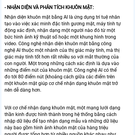
- NHẬN DIỆN VÀ PHÂN TÍCH KHUÔN MẶT:
Nhận diện khuôn mặt bằng AI là ứng dụng trí tuệ nhân
tạo vào việc xác minh đặc tính gương mặt, máy tính tự
động xác định, nhận dạng một người nào đó từ một
bức hình ảnh kỹ thuật số hoặc một khung hình trong
video. Công nghệ nhận diện khuôn mặt bằng công
nghệ AI thuộc một nhánh của thị giác máy tính, mà thị
giác máy tính tốt hơn rất nhiều so với mắt thường của
con người. Một trong những cách xác định là dựa vào
những điểm nút của khuôn mặt. Công nghệ AI có thể
đo tới 80 điểm nút (khoảng cách giữa các điểm trên
một khuôn mặt giúp cơ chế nhận dạng khuôn mặt trở
nên dễ dàng hơn.
Với cơ chế nhận dạng khuôn mặt, một mạng lưới dạng
thần kinh được hình thành trong hệ thống bằng cách
nhập dữ liệu để tạo nhận dạng mẫu và những dữ liệu
này bao gồm hình ảnh khuôn mặt của hàng triệu
người được tổng hợp từ nhiều nguồn khác nhau như