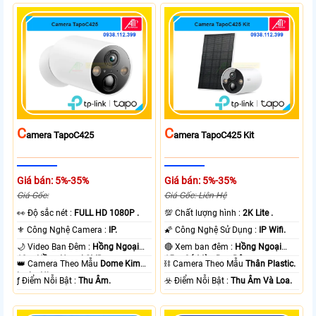
C
C
Amera TapoC425
Amera TapoC425 Kit
Giá bán: 5%-35%
Giá bán: 5%-35%
Giá Gốc:
Giá Gốc: Liên Hệ
️👀 Độ sắc nét :
FULL HD 1080P .
💯 Chất lượng hình :
2K Lite .
⚜️ Công Nghệ Camera :
IP.
🌠 Công Nghệ Sử Dụng :
IP Wifi.
🌙 Video Ban Đêm :
Hồng Ngoại
🔴 Xem ban đêm :
Hồng Ngoại
10m Hồng Ngoại SMD.
15m Có Màu Ban Ðêm.
👑 Camera Theo Mẫu
Dome Kim
⛓ Camera Theo Mẫu
Thân Plastic.
loại + Nhựa.
️ƒ Điểm Nỗi Bật :
Thu Âm.
️☣️ Điểm Nỗi Bật :
Thu Âm Và Loa.