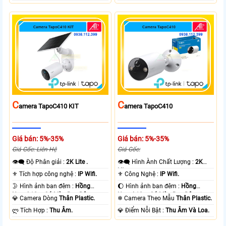
C
C
Amera TapoC410 KIT
Amera TapoC410
Giá bán: 5%-35%
Giá bán: 5%-35%
Giá Gốc: Liên Hệ
Giá Gốc:
👁️‍🗨 Độ Phân giải :
2K Lite .
👁️‍🗨 Hình Ành Chất Lượng :
2K
Lite .
⚜️ Tích hợp công nghệ :
IP Wifi.
⚜️ Công Nghệ :
IP Wifi.
🌛 Hình ảnh ban đêm :
Hồng
🌔 Hình ảnh ban đêm :
Hồng
Ngoại 10m Có Màu Ban Ðêm.
Ngoại 10m Có Màu Ban Ðêm.
💎 Camera Dòng
Thân Plastic.
❄ Camera Theo Mẫu
Thân Plastic.
️ლ Tích Hợp :
Thu Âm.
️💎 Điểm Nỗi Bật :
Thu Âm Và Loa.