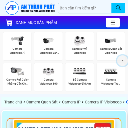
DANH MỤC SẢN PHẨM
Camera
Camera
Camera Wifi
Camera Quan Sát
Visioncop Al
Visioncop Ban
Visioncop
Visioncop
Đêm Có Màu
Camera Full Color
Camera
Bộ Camera
Camera
Không Cần Đèn
Visioncop 360
Visioncop Ghi Âm
Visioncop Trọn
VisionCop
Bộ
›
›
›
›
Trang chủ
Camera Quan Sát
Camera IP
Camera IP Visioncop