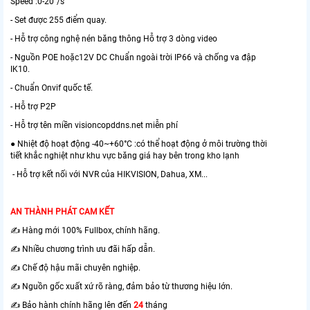
Speed :0-20°/s
- Set được 255 điểm quay.
- Hỗ trợ công nghệ nén băng thông Hỗ trợ 3 dòng video
- Nguồn POE hoặc12V DC Chuẩn ngoài trời IP66 và chống va đập
IK10.
- Chuẩn Onvif quốc tế.
- Hỗ trợ P2P
- Hỗ trợ tên miền visioncopddns.net miễn phí
● Nhiệt độ hoạt động -40~+60°C :có thể hoạt động ở môi trường thời
tiết khắc nghiệt như khu vực băng giá hay bên trong kho lạnh
- Hỗ trợ kết nối với NVR của HIKVISION, Dahua, XM...
AN THÀNH PHÁT CAM KẾT
✍️ Hàng mới 100% Fullbox, chính hãng.
✍️ Nhiều chương trình ưu đãi hấp dẫn.
✍️ Chế độ hậu mãi chuyên nghiệp.
✍️ Nguồn gốc xuất xứ rõ ràng, đảm bảo từ thương hiệu lớn.
✍️ Bảo hành chính hãng lên đến
24
tháng