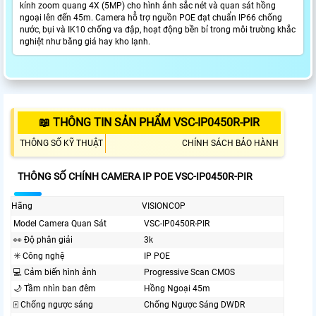
kính zoom quang 4X (5MP) cho hình ảnh sắc nét và quan sát hồng
ngoại lên đến 45m. Camera hỗ trợ nguồn POE đạt chuẩn IP66 chống
nước, bụi và IK10 chống va đập, hoạt động bền bỉ trong môi trường khắc
nghiệt như băng giá hay kho lạnh.
📖 THÔNG TIN SẢN PHẨM VSC-IP0450R-PIR
THÔNG SỐ KỸ THUẬT
CHÍNH SÁCH BẢO HÀNH
THÔNG SỐ CHÍNH CAMERA IP POE VSC-IP0450R-PIR
Hãng
VISIONCOP
Model Camera Quan Sát
VSC-IP0450R-PIR
️👀 Độ phân giải
3k
✳️ Công nghệ
IP POE
💻 Cảm biến hình ảnh
Progressive Scan CMOS
🌙 Tầm nhìn ban đêm
Hồng Ngoại 45m
🀄 Chống ngược sáng
Chống Ngược Sáng DWDR