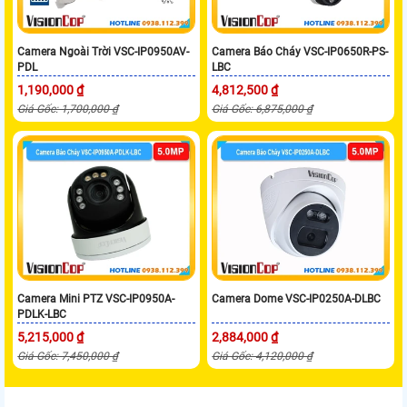
Camera Ngoài Trời VSC-IP0950AV-
Camera Báo Cháy VSC-IP0650R-PS-
PDL
LBC
1,190,000 ₫
4,812,500 ₫
Giá Gốc: 1,700,000 ₫
Giá Gốc: 6,875,000 ₫
Camera Mini PTZ VSC-IP0950A-
Camera Dome VSC-IP0250A-DLBC
PDLK-LBC
5,215,000 ₫
2,884,000 ₫
Giá Gốc: 7,450,000 ₫
Giá Gốc: 4,120,000 ₫