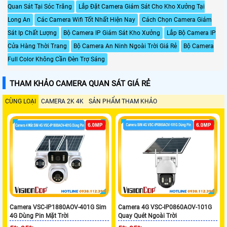
Quan Sát Tại Sóc Trăng
Lắp Đặt Camera Giám Sát Cho Kho Xưởng Tại
Long An
Các Camera Wifi Tốt Nhất Hiện Nay
Cách Chọn Camera Giám
Sát Ip Chất Lượng
Bộ Camera IP Giám Sát Kho Xưởng
Lắp Bộ Camera IP
Cửa Hàng Thời Trang
Bộ Camera An Ninh Ngoài Trời Giá Rẻ
Bộ Camera
Full Color Không Cần Đèn Trợ Sáng
THAM KHẢO CAMERA QUAN SÁT GIÁ RẺ
CÙNG LOẠI
CAMERA 2K 4K
SẢN PHẨM THAM KHẢO
Camera VSC-IP1880AOV-401G Sim
Camera 4G VSC-IP0860AOV-101G
4G Dùng Pin Mặt Trời
Quay Quét Ngoài Trời