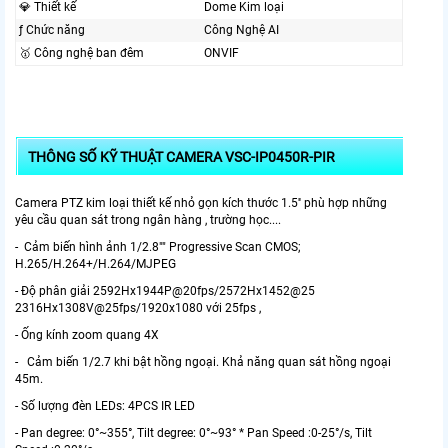
💎 Thiết kế
Dome Kim loại
ƒ Chức năng
Công Nghệ AI
🥇️ Công nghệ ban đêm
ONVIF
THÔNG SỐ KỸ THUẬT CAMERA VSC-IP0450R-PIR
Camera PTZ kim loại thiết kế nhỏ gọn kích thước 1.5'' phù hợp những
yêu cầu quan sát trong ngân hàng , trường học....
- Cảm biến hình ảnh 1/2.8"" Progressive Scan CMOS;
H.265/H.264+/H.264/MJPEG
- Độ phân giải 2592Hx1944P@20fps/2572Hx1452@25
2316Hx1308V@25fps/1920x1080 với 25fps ,
- Ống kính zoom quang 4X
- Cảm biến 1/2.7 khi bật hồng ngoại. Khả năng quan sát hồng ngoại
45m.
- Số lượng đèn LEDs: 4PCS IR LED
- Pan degree: 0°~355°, Tilt degree: 0°~93° * Pan Speed :0-25°/s, Tilt