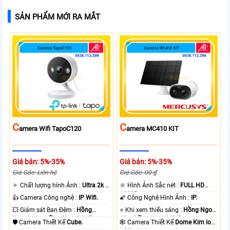
SẢN PHẨM MỚI RA MẮT
C
C
Amera Wifi TapoC120
Amera MC410 KIT
Giá bán: 5%-35%
Giá bán: 5%-35%
Giá Gốc: Liên hệ
Giá Gốc: 00 ₫
🔅 Chất lượng hình Ảnh :
Ultra 2k +
🔆 Hình Ảnh Sắc nét :
FULL HD
.
1080P .
👍 Camera Công nghệ :
IP Wifi.
🌠 Công Nghệ Hình Ảnh :
IP.
💥 Giám sát Ban Đêm :
Hồng
⭐ Khi xem thiếu sáng :
Hồng Ngoại
Ngoại 10m Hồng Ngoại SMD.
10m Hồng Ngoại SMD.
🛡 Camera Thiết Kế
Cube.
🕸️ Camera Thiết Kế
Dome Kim loại