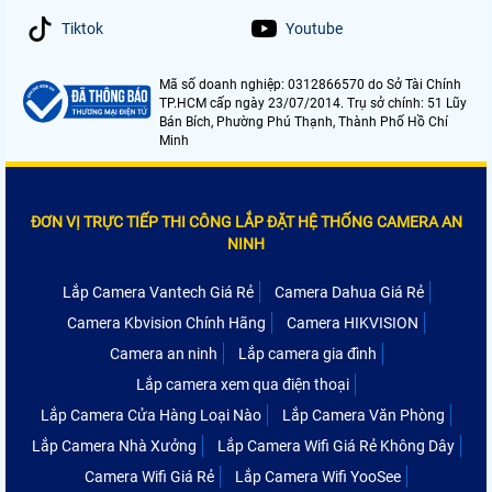
Tiktok
Youtube
Mã số doanh nghiệp: 0312866570 do Sở Tài Chính
TP.HCM cấp ngày 23/07/2014. Trụ sở chính: 51 Lũy
Bán Bích, Phường Phú Thạnh, Thành Phố Hồ Chí
Minh
ĐƠN VỊ TRỰC TIẾP THI CÔNG LẮP ĐẶT HỆ THỐNG CAMERA AN
NINH
Lắp Camera Vantech Giá Rẻ
Camera Dahua Giá Rẻ
Camera Kbvision Chính Hãng
Camera HIKVISION
Camera an ninh
Lắp camera gia đình
Lắp camera xem qua điện thoại
Lắp Camera Cửa Hàng Loại Nào
Lắp Camera Văn Phòng
Lắp Camera Nhà Xưởng
Lắp Camera Wifi Giá Rẻ Không Dây
Camera Wifi Giá Rẻ
Lắp Camera Wifi YooSee