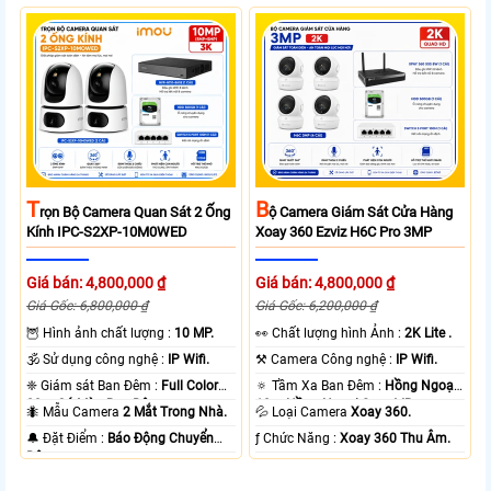
T
B
Rọn Bộ Camera Quan Sát 2 Ống
Ộ Camera Giám Sát Cửa Hàng
Kính IPC-S2XP-10M0WED
Xoay 360 Ezviz H6C Pro 3MP
Giá bán: 4,800,000 ₫
Giá bán: 4,800,000 ₫
Giá Gốc: 6,800,000 ₫
Giá Gốc: 6,200,000 ₫
🦉 Hình ảnh chất lượng :
10 MP.
️👀 Chất lượng hình Ảnh :
2K Lite .
🕉️ Sử dụng công nghệ :
IP Wifi.
⚒ Camera Công nghệ :
IP Wifi.
❈ Giám sát Ban Đêm :
Full Color
🔅 Tầm Xa Ban Đêm :
Hồng Ngoại
20m Có Màu Ban Ðêm.
10m Hồng Ngoại Smart IR.
🐜 Mẫu Camera
2 Mắt Trong Nhà.
💦 Loại Camera
Xoay 360.
️🔔 Đặt Điểm :
Báo Động Chuyển
️ƒ Chức Năng :
Xoay 360 Thu Âm.
Động.