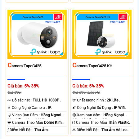
C
C
Amera TapoC425
Amera TapoC425 Kit
Giá bán: 5%-35%
Giá bán: 5%-35%
Giá Gốc:
Giá Gốc: Liên Hệ
️👀 Độ sắc nét :
FULL HD 1080P .
💯 Chất lượng hình :
2K Lite .
⚜️ Công Nghệ Camera :
IP.
🌠 Công Nghệ Sử Dụng :
IP Wifi.
🌙 Video Ban Đêm :
Hồng Ngoại
🔴 Xem ban đêm :
Hồng Ngoại
10m Hồng Ngoại SMD.
15m Có Màu Ban Ðêm.
👑 Camera Theo Mẫu
Dome Kim
⛓ Camera Theo Mẫu
Thân Plastic.
loại + Nhựa.
️ƒ Điểm Nỗi Bật :
Thu Âm.
️☣️ Điểm Nỗi Bật :
Thu Âm Và Loa.