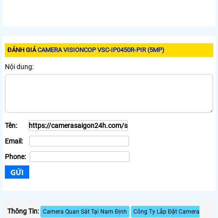
ĐÁNH GIÁ
CAMERA VISIONCOP VSC-IP0450R-PIR (5MP)
Nội dung:
Tên:
Email:
Phone:
Thông Tin:
Camera Quan Sát Tại Nam Định
Công Ty Lắp Đặt Camera