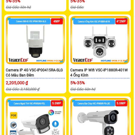
5%-35%
5%-35%
Giá Gốc: liên hệ
Giá Gốc:
Camera IP 4G VSC-IP00415RA-SLG
Camera IP Wifi VSC-IP1880R-401W
Có Màu Ban Đêm
4 Ống Kính
2,205,000 ₫
5%-35%
Giá Gốc: 3,150,000 ₫
Giá Gốc: liên hệ