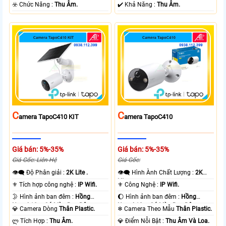
+ Nhựa.
️☣️ Chức Năng :
Thu Âm.
️✔️ Khả Năng :
Thu Âm.
C
C
Amera TapoC410 KIT
Amera TapoC410
Giá bán: 5%-35%
Giá bán: 5%-35%
Giá Gốc: Liên Hệ
Giá Gốc:
👁️‍🗨 Độ Phân giải :
2K Lite .
👁️‍🗨 Hình Ành Chất Lượng :
2K
Lite .
⚜️ Tích hợp công nghệ :
IP Wifi.
⚜️ Công Nghệ :
IP Wifi.
🌛 Hình ảnh ban đêm :
Hồng
🌔 Hình ảnh ban đêm :
Hồng
Ngoại 10m Có Màu Ban Ðêm.
Ngoại 10m Có Màu Ban Ðêm.
💎 Camera Dòng
Thân Plastic.
❄ Camera Theo Mẫu
Thân Plastic.
️ლ Tích Hợp :
Thu Âm.
️💎 Điểm Nỗi Bật :
Thu Âm Và Loa.