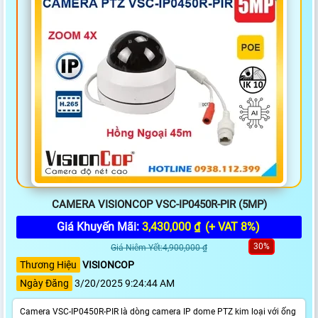
CAMERA VISIONCOP VSC-IP0450R-PIR (5MP)
Giá Khuyến Mãi:
3,430,000 ₫
(+ VAT 8%)
30%
Giá Niêm Yết:4,900,000 ₫
Thương Hiệu
VISIONCOP
Ngày Đăng
3/20/2025 9:24:44 AM
Camera VSC-IP0450R-PIR là dòng camera IP dome PTZ kim loại với ống