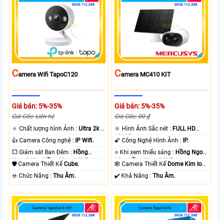
C
C
Amera Wifi TapoC120
Amera MC410 KIT
Giá bán: 5%-35%
Giá bán: 5%-35%
Giá Gốc: Liên hệ
Giá Gốc: 00 ₫
🔅 Chất lượng hình Ảnh :
Ultra 2k +
🔆 Hình Ảnh Sắc nét :
FULL HD
.
1080P .
👍 Camera Công nghệ :
IP Wifi.
🌠 Công Nghệ Hình Ảnh :
IP.
💥 Giám sát Ban Đêm :
Hồng
⭐ Khi xem thiếu sáng :
Hồng Ngoại
Ngoại 10m Hồng Ngoại SMD.
10m Hồng Ngoại SMD.
🛡 Camera Thiết Kế
Cube.
🕸️ Camera Thiết Kế
Dome Kim loại
+ Nhựa.
️☣️ Chức Năng :
Thu Âm.
️✔️ Khả Năng :
Thu Âm.