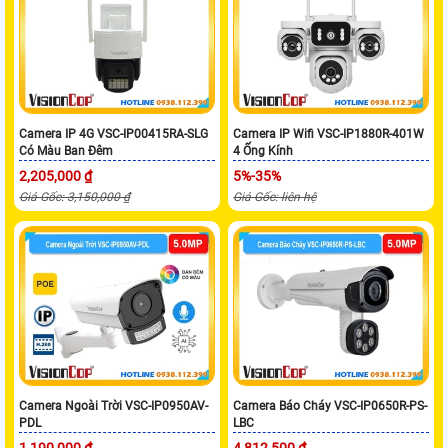
Camera IP 4G VSC-IP00415RA-SLG
Camera IP Wifi VSC-IP1880R-401W
Có Màu Ban Đêm
4 Ống Kính
2,205,000 ₫
5%-35%
Giá Gốc: 3,150,000 ₫
Giá Gốc: liên hệ
Camera Ngoài Trời VSC-IP0950AV-
Camera Báo Cháy VSC-IP0650R-PS-
PDL
LBC
1,190,000 ₫
4,812,500 ₫