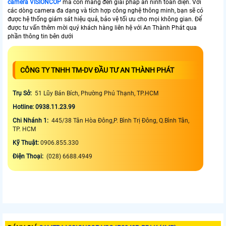
camera VISIONCOP
mà còn mang đến giải pháp an ninh toàn diện. Với
các dòng camera đa dạng và tích hợp công nghệ thông minh, bạn sẽ có
được hệ thống giám sát hiệu quả, bảo vệ tối ưu cho mọi không gian. Để
được tư vấn thêm mời quý khách hàng liên hệ với An Thành Phát qua
phần thông tin bên dưới
CÔNG TY TNHH TM-DV ĐẦU TƯ AN THÀNH PHÁT
Trụ Sở:
51 Lũy Bán Bích, Phường Phú Thạnh, TP.HCM
Hotline: 0938.11.23.99
Chi Nhánh 1:
445/38 Tân Hòa Đông,P. Bình Trị Đông, Q.Bình Tân,
TP. HCM
Kỹ Thuật:
0906.855.330
Điện Thoại:
(028) 6688.4949