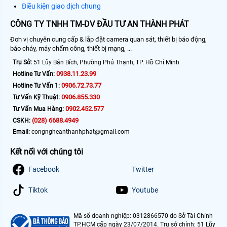
Điều kiện giao dịch chung
CÔNG TY TNHH TM-DV ĐẦU TƯ AN THÀNH PHÁT
Đơn vị chuyên cung cấp & lắp đặt camera quan sát, thiết bị báo động,
báo cháy, máy chấm công, thiết bị mạng, ...
Trụ Sở:
51 Lũy Bán Bích, Phường Phú Thạnh, TP. Hồ Chí Minh
0938.11.23.99
Hotline Tư Vấn:
0906.72.73.77
Hotline Tư Vấn 1:
0906.855.330
Tư Vấn Kỹ Thuật:
0902.452.577
Tư Vấn Mua Hàng:
(028) 6688.4949
CSKH:
Email:
congngheanthanhphat@gmail.com
Kết nối với chúng tôi
Facebook
Twitter
Tiktok
Youtube
Mã số doanh nghiệp: 0312866570 do Sở Tài Chính
TP.HCM cấp ngày 23/07/2014. Trụ sở chính: 51 Lũy