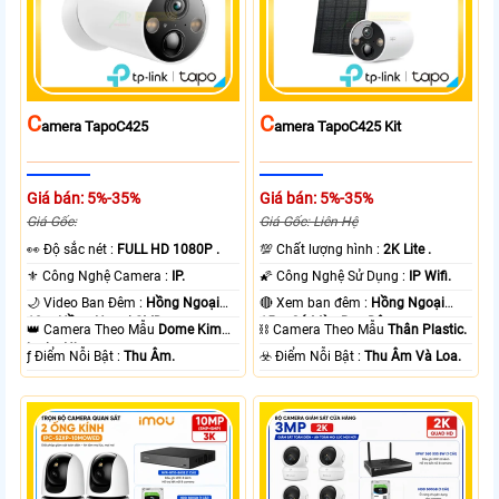
C
C
Amera TapoC425
Amera TapoC425 Kit
Giá bán: 5%-35%
Giá bán: 5%-35%
Giá Gốc:
Giá Gốc: Liên Hệ
️👀 Độ sắc nét :
FULL HD 1080P .
💯 Chất lượng hình :
2K Lite .
⚜️ Công Nghệ Camera :
IP.
🌠 Công Nghệ Sử Dụng :
IP Wifi.
🌙 Video Ban Đêm :
Hồng Ngoại
🔴 Xem ban đêm :
Hồng Ngoại
10m Hồng Ngoại SMD.
15m Có Màu Ban Ðêm.
👑 Camera Theo Mẫu
Dome Kim
⛓ Camera Theo Mẫu
Thân Plastic.
loại + Nhựa.
️ƒ Điểm Nỗi Bật :
Thu Âm.
️☣️ Điểm Nỗi Bật :
Thu Âm Và Loa.