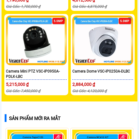
Giá Gốc: 1,700,000 ₫
Giá Gốc: 6,875,000 ₫
Camera Mini PTZ VSC-IP0950A-
Camera Dome VSC-IP0250A-DLBC
PDLK-LBC
5,215,000 ₫
2,884,000 ₫
Giá Gốc: 7,450,000 ₫
Giá Gốc: 4,120,000 ₫
SẢN PHẨM MỚI RA MẮT