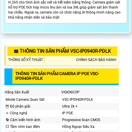
H.265 cho hình ảnh sắc nét và tiết kiệm băng thông. Camera giám sát
hỗ trợ POE tích hợp micro thu âm và loa 3W, giúp giám sát âm thanh
hai chiều. Ngoài ra, camera còn có chức năng AI thông minh nâng cao
khả năng nhận diện và bảo mật.
📖 THÔNG TIN SẢN PHẨM VSC-IP0940R-PDLK
THÔNG SỐ KỸ THUẬT
CHÍNH SÁCH BẢO HÀNH
THÔNG TIN SẢN PHẨM CAMERA IP POE VSC-
IP0940R-PDLK
Hãng Sản Xuất
VISIONCOP
Model Camera Quan Sát
VSC-IP0940R-PDLK
🦉 Độ phân giải
Ultra 2k +
⚛️ Công nghệ
IP POE
🔄 Cảm biến hình ảnh
Progressive Scan CMOS
💥 Tầm nhìn ban đêm
Hồng Ngoại Siêu Xa