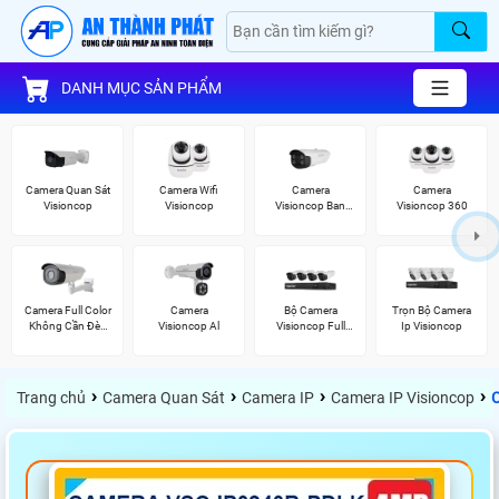
DANH MỤC SẢN PHẨM
Camera Quan Sát
Camera Wifi
Camera
Camera
Visioncop
Visioncop
Visioncop Ban
Visioncop 360
Đêm Có Màu
Camera Full Color
Camera
Bộ Camera
Trọn Bộ Camera
Không Cần Đèn
Visioncop Al
Visioncop Full
Ip Visioncop
VisionCop
Color
›
›
›
›
Trang chủ
Camera Quan Sát
Camera IP
Camera IP Visioncop