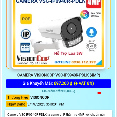
CAMERA VISIONCOP VSC-IP0940R-PDLK (4MP)
Giá Khuyến Mãi:
697,200 ₫
(+ VAT 8%)
Giá Niêm Yết:996,000 ₫
Thương Hiệu
VISIONCOP
Ngày Đăng
3/19/2025 3:40:01 PM
Camera VSC-IP0940R-PDLK là camera IP thân trụ 4MP với chuẩn nén