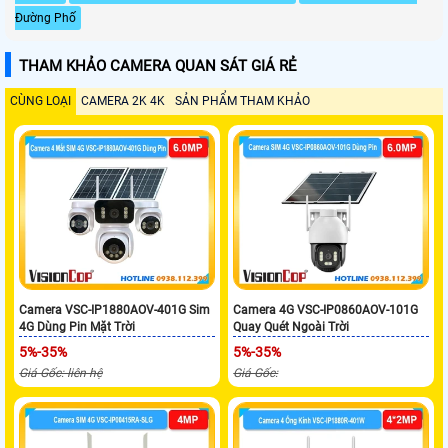
Đường Phố
THAM KHẢO CAMERA QUAN SÁT GIÁ RẺ
CÙNG LOẠI
CAMERA 2K 4K
SẢN PHẨM THAM KHẢO
Camera VSC-IP1880AOV-401G Sim
Camera 4G VSC-IP0860AOV-101G
4G Dùng Pin Mặt Trời
Quay Quét Ngoài Trời
5%-35%
5%-35%
Giá Gốc: liên hệ
Giá Gốc: