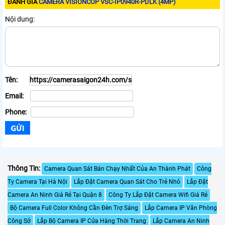
ĐÁNH GIÁ
CAMERA VISIONCOP VSC-IP0940R-PDLK (4MP)
Nội dung:
Tên:
Email:
Phone:
Thông Tin:
Camera Quan Sát Bán Chạy Nhất Của An Thành Phát
Công
Ty Camera Tại Hà Nội
Lắp Đặt Camera Quan Sát Cho Trẻ Nhỏ
Lắp Đặt
Camera An Ninh Giá Rẻ Tại Quận 8
Công Ty Lắp Đặt Camera Wifi Giá Rẻ
Bộ Camera Full Color Không Cần Đèn Trợ Sáng
Lắp Camera IP Văn Phòng
Công Sở
Lắp Bộ Camera IP Cửa Hàng Thời Trang
Lắp Camera An Ninh