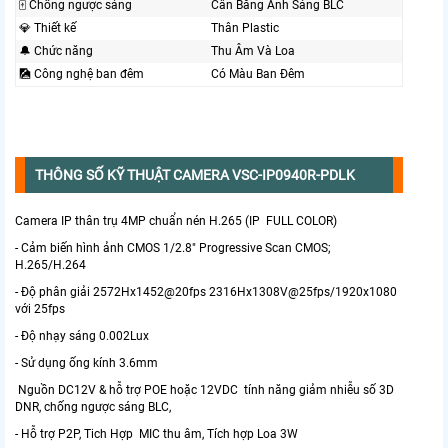
🀄 Chống ngược sáng
Cân Bằng Ánh Sáng BLC
💎 Thiết kế
Thân Plastic
🔔 Chức năng
Thu Âm Và Loa
🎑 Công nghệ ban đêm
Có Màu Ban Ðêm
THÔNG SỐ KỸ THUẬT CAMERA VSC-IP0940R-PDLK
Camera IP thân trụ 4MP chuẩn nén H.265 (IP FULL COLOR)
- Cảm biến hình ảnh CMOS 1/2.8" Progressive Scan CMOS;
H.265/H.264
- Độ phân giải 2572Hx1452@20fps 2316Hx1308V@25fps/1920x1080
với 25fps
- Độ nhạy sáng 0.002Lux
- Sử dụng ống kính 3.6mm
Nguồn DC12V & hỗ trợ POE hoặc 12VDC tính năng giảm nhiễu số 3D
DNR, chống ngược sáng BLC,
- Hỗ trợ P2P, Tich Hợp MIC thu âm, Tích hợp Loa 3W