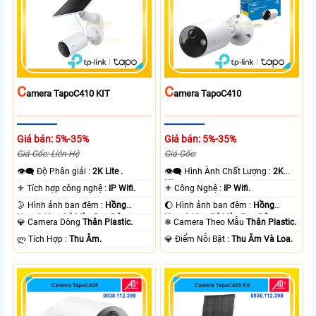
C
C
Amera TapoC410 KIT
Amera TapoC410
Giá bán: 5%-35%
Giá bán: 5%-35%
Giá Gốc: Liên Hệ
Giá Gốc:
👁️‍🗨 Độ Phân giải :
2K Lite .
👁️‍🗨 Hình Ành Chất Lượng :
2K
Lite .
⚜️ Tích hợp công nghệ :
IP Wifi.
⚜️ Công Nghệ :
IP Wifi.
🌛 Hình ảnh ban đêm :
Hồng
🌔 Hình ảnh ban đêm :
Hồng
Ngoại 10m Có Màu Ban Ðêm.
Ngoại 10m Có Màu Ban Ðêm.
💎 Camera Dòng
Thân Plastic.
❄ Camera Theo Mẫu
Thân Plastic.
️ლ Tích Hợp :
Thu Âm.
️💎 Điểm Nỗi Bật :
Thu Âm Và Loa.