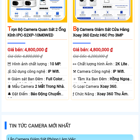
T
B
Rọn Bộ Camera Quan Sát 2 Ống
Ộ Camera Giám Sát Cửa Hàng
Kính IPC-S2XP-10M0WED
Xoay 360 Ezviz H6C Pro 3MP
Giá bán: 4,800,000 ₫
Giá bán: 4,800,000 ₫
Giá Gốc: 6,800,000 ₫
Giá Gốc: 6,200,000 ₫
🦉 Hình ảnh chất lượng :
10 MP.
️👀 Chất lượng hình Ảnh :
2K Lite .
🕉️ Sử dụng công nghệ :
IP Wifi.
⚒ Camera Công nghệ :
IP Wifi.
❈ Giám sát Ban Đêm :
Full Color
🔅 Tầm Xa Ban Đêm :
Hồng Ngoại
20m Có Màu Ban Ðêm.
10m Hồng Ngoại Smart IR.
🐜 Mẫu Camera
2 Mắt Trong Nhà.
💦 Loại Camera
Xoay 360.
️🔔 Đặt Điểm :
Báo Động Chuyển
️ƒ Chức Năng :
Xoay 360 Thu Âm.
Động.
TIN TỨC CAMERA MỚI NHẤT
Lắp Camera Giám Sát Phòng Làm Việc