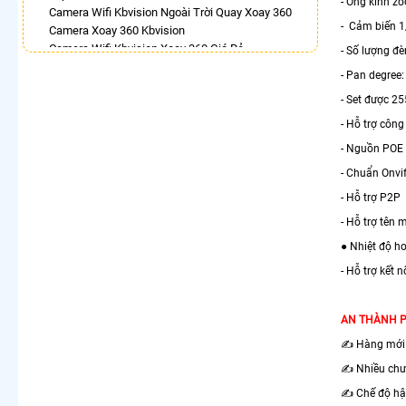
- Ống kính z
Camera Wifi Kbvision Ngoài Trời Quay Xoay 360
- Cảm biến 1
Camera Xoay 360 Kbvision
Camera Wifi Kbvision Xoay 360 Giá Rẻ
- Số lượng đ
Camera Wifi 360 Full Color Dahua
- Pan degree:
Lắp Camera Imou Xoay 360 Trong Nhà
- Set được 2
Camera 360 Độ Hikvision
Lắp Camera Ip 360
- Hỗ trợ côn
Camera Wifi Xoay 360 Trong Nhà Dahua
- Nguồn POE 
LẮP CAMERA THEO NHU CẦU
- Chuẩn Onvif
Lắp Camera Văn Phòng Giá Rẻ
- Hỗ trợ P2P
Lắp Camera Nhà Xưởng Giá Rẻ
- Hỗ trợ tên 
Lắp Camera Gia Đình Giá Rẻ
● Nhiệt độ h
Lắp Camera Kho Hàng Giá Rẻ
Lắp Camera Cửa Hàng Giá Rẻ
- Hỗ trợ kết 
Lắp Camera Wifi Giá Rẻ Chính Hãng
Lắp Camera Công Trình Giá Rẻ
AN THÀNH 
Camera 360 Giá Rẻ
✍️ Hàng mới 
✍️ Nhiều chư
✍️ Chế độ hậ