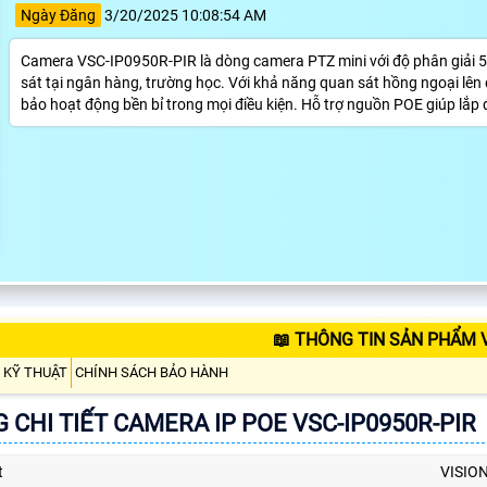
Ngày Đăng
3/20/2025 10:08:54 AM
Camera VSC-IP0950R-PIR là dòng camera PTZ mini với độ phân giải 
sát tại ngân hàng, trường học. Với khả năng quan sát hồng ngoại lê
bảo hoạt động bền bỉ trong mọi điều kiện. Hỗ trợ nguồn POE giúp lắp đặ
📖 THÔNG TIN SẢN PHẨM V
 KỸ THUẬT
CHÍNH SÁCH BẢO HÀNH
 CHI TIẾT CAMERA IP POE VSC-IP0950R-PIR
t
VISIO