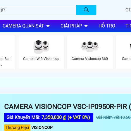
CT
CAMERA QUAN SÁT
GIẢI PHÁP
HỖ TRỢ
TI
op Ban
Camera Wifi Visioncop
Camera Visioncop 360
Camer
àu
CAMERA VISIONCOP VSC-IP0950R-PIR 
Giá Khuyến Mãi:
7,350,000 ₫
(+ VAT 8%)
Giá Niêm Yết:10,50
Thương Hiệu
VISIONCOP