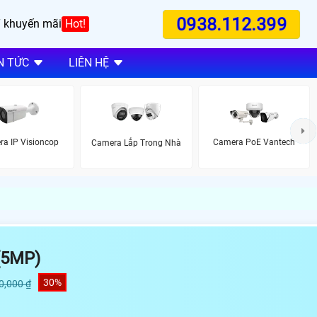
0938.112.399
 khuyến mãi
Hot!
N TỨC
LIÊN HỆ
a IP Visioncop
Camera PoE Vantech
Camera Lắp Trong Nhà
(5MP)
30%
0,000 ₫