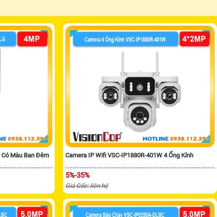
G Có Màu Ban Đêm
Camera IP Wifi VSC-IP1880R-401W 4 Ống Kính
5%-35%
Giá Gốc: liên hệ