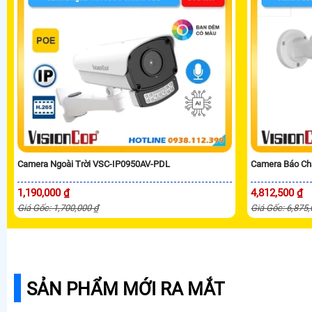
Camera Ngoài Trời VSC-IP0950AV-PDL
Camera Báo Ch
1,190,000 ₫
4,812,500 ₫
Giá Gốc: 1,700,000 ₫
Giá Gốc: 6,875
SẢN PHẨM MỚI RA MẮT