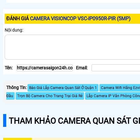
ĐÁNH GIÁ
CAMERA VISIONCOP VSC-IP0950R-PIR (5MP)
Nội dung:
Tên:
Email:
Thông Tin:
Báo Giá Lắp Camera Quan Sát Ở Quận 1
Camera Wifi Hãng Ezvi
Đầu
Trọn Bộ Camera Cho Trang Trại Giá Rẻ
Lắp Camera IP Văn Phòng Côn
THAM KHẢO CAMERA QUAN SÁT GI