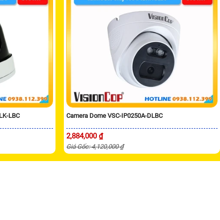
LK-LBC
Camera Dome VSC-IP0250A-DLBC
2,884,000 ₫
Giá Gốc: 4,120,000 ₫