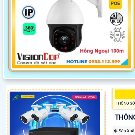
THÔNG SỐ
THÔNG
💲 Sản Xuấ