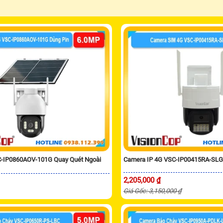
-IP0860AOV-101G Quay Quét Ngoài
Camera IP 4G VSC-IP00415RA-SL
2,205,000 ₫
Giá Gốc: 3,150,000 ₫