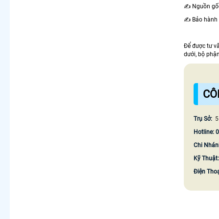
✍️ Nguồn gốc
✍️ Bảo hành 
Để được tư v
dưới, bộ phậ
CÔ
Trụ Sở:
5
Hotline: 
Chi Nhán
Kỹ Thuật
Điện Tho