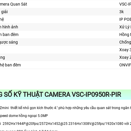
amera Quan Sát
VSC-I
 giải
3k
hệ
IP PO
n hình ảnh
Xử Lý
ìn ban đêm
Hồng 
gược sáng
Chống
Xoay 
ăng
Xoay 
hệ ban đêm
ONVI
 SỐ KỸ THUẬT CAMERA VSC-IP0950R-PIR
ini thiết kế nhỏ gọn kích thước 4.'' phù hợp những yêu cầu quan sát trong ngân hà
Speed dome hồng ngoại 5.0MP
iải 2592Hx1944P@20fps/2572Hx1452@25 2316Hx1308V@25fps/1920x1080 với 