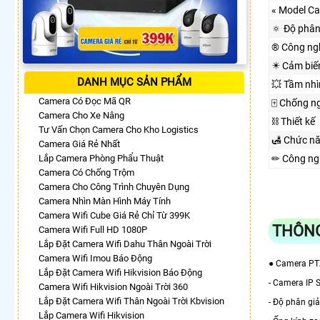
« Model C
🔅 Độ phân
®️ Công ng
✴️ Cảm biế
DANH MỤC SẢN PHẨM
💥 Tầm nh
Camera Có Đọc Mã QR
🀄 Chống n
Camera Cho Xe Nâng
⛓ Thiết kế
Tư Vấn Chọn Camera Cho Kho Logistics
🛃 Chức n
Camera Giá Rẻ Nhất
Lắp Camera Phòng Phẩu Thuật
✏ Công ng
Camera Có Chống Trộm
Camera Cho Công Trình Chuyên Dụng
Camera Nhìn Màn Hình Máy Tính
Camera Wifi Cube Giá Rẻ Chỉ Từ 399K
THÔNG
Camera Wifi Full HD 1080P
Lắp Đặt Camera Wifi Dahu Thân Ngoài Trời
Camera Wifi Imou Báo Động
● Camera PTZm
Lắp Đặt Camera Wifi Hikvision Báo Động
- Camera IP 
Camera Wifi Hikvision Ngoài Trời 360
Lắp Đặt Camera Wifi Thân Ngoài Trời Kbvision
- Độ phân g
Lắp Camera Wifi Hikvision