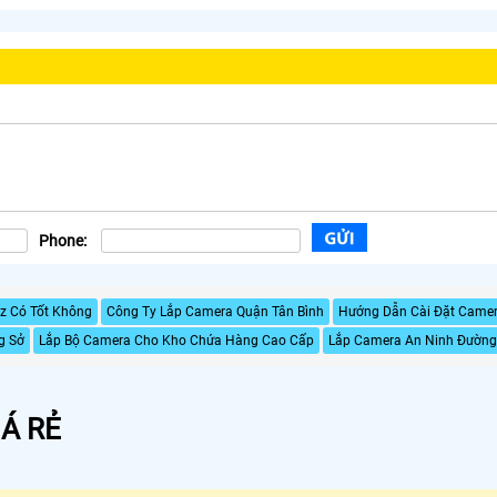
Phone:
z Có Tốt Không
Công Ty Lắp Camera Quận Tân Bình
Hướng Dẫn Cài Đặt Camera
g Sở
Lắp Bộ Camera Cho Kho Chứa Hàng Cao Cấp
Lắp Camera An Ninh Đường
Á RẺ