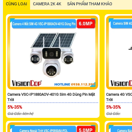
CÙNG LOẠI
CAMERA 2K 4K
SẢN PHẨM THAM KHẢO
Camera VSC-IP1880AOV-401G Sim 4G Dùng Pin Mặt
Camera 4G VSC
Trời
Trời
5%-35%
5%-35%
Giá Gốc: liên hệ
Giá Gốc: