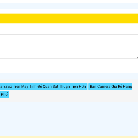
 Ezviz Trên Máy Tính Để Quan Sát Thuận Tiện Hơn
Bán Camera Giá Rẻ Hàng
 Phố