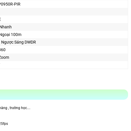
P0950R-PIR
E
 Nhanh
Ngoại 100m
 Ngược Sáng DWDR
360
Zoom
F
ng , trường học....
25fps