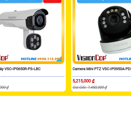
áy VSC-IP0650R-PS-LBC
Camera Mini PTZ VSC-IP0950A-PD
5,215,000 ₫
,000 ₫
Giá Gốc: 7,450,000 ₫