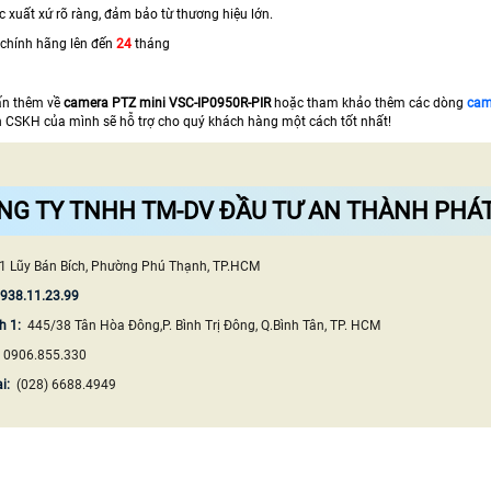
 xuất xứ rõ ràng, đảm bảo từ thương hiệu lớn.
chính hãng lên đến
24
tháng
ấn thêm về
camera PTZ mini
VSC-IP0950R-PIR
hoặc tham khảo thêm các dòng
cam
n CSKH của mình sẽ hỗ trợ cho quý khách hàng một cách tốt nhất!
NG TY TNHH TM-DV ĐẦU TƯ AN THÀNH PHÁ
1 Lũy Bán Bích, Phường Phú Thạnh, TP.HCM
0938.11.23.99
h 1:
445/38 Tân Hòa Đông,P. Bình Trị Đông, Q.Bình Tân, TP. HCM
:
0906.855.330
ại:
(028) 6688.4949