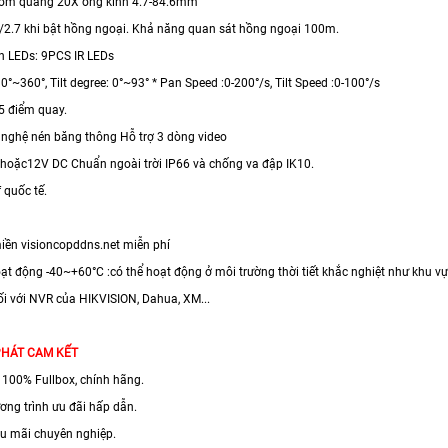
oom quang 20X ống kính 4.7-84.6mm
/2.7 khi bật hồng ngoại. Khả năng quan sát hồng ngoại 100m.
èn LEDs: 9PCS IR LEDs
 0°~360°, Tilt degree: 0°~93° * Pan Speed :0-200°/s, Tilt Speed :0-100°/s
55 điểm quay.
g nghệ nén băng thông Hỗ trợ 3 dòng video
hoặc12V DC Chuẩn ngoài trời IP66 và chống va đập IK10.
 quốc tế.
miền visioncopddns.net miễn phí
oạt động -40~+60°C :có thể hoạt động ở môi trường thời tiết khắc nghiệt như khu
nối với NVR của HIKVISION, Dahua, XM...
PHÁT CAM KẾT
100% Fullbox, chính hãng.
ơng trình ưu đãi hấp dẫn.
u mãi chuyên nghiệp.