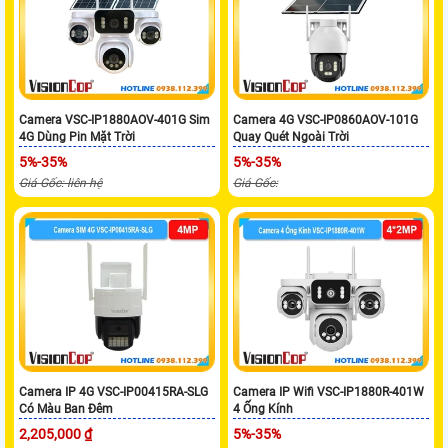
Camera VSC-IP1880AOV-401G Sim
Camera 4G VSC-IP0860AOV-101G
4G Dùng Pin Mặt Trời
Quay Quét Ngoài Trời
5%-35%
5%-35%
Giá Gốc: liên hệ
Giá Gốc:
Camera IP 4G VSC-IP00415RA-SLG
Camera IP Wifi VSC-IP1880R-401W
Có Màu Ban Đêm
4 Ống Kính
2,205,000 ₫
5%-35%