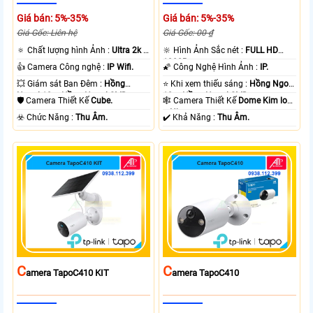
Giá bán: 5%-35%
Giá bán: 5%-35%
Giá Gốc: Liên hệ
Giá Gốc: 00 ₫
🔅 Chất lượng hình Ảnh :
Ultra 2k +
🔆 Hình Ảnh Sắc nét :
FULL HD
.
1080P .
👍 Camera Công nghệ :
IP Wifi.
🌠 Công Nghệ Hình Ảnh :
IP.
💥 Giám sát Ban Đêm :
Hồng
⭐ Khi xem thiếu sáng :
Hồng Ngoại
Ngoại 10m Hồng Ngoại SMD.
10m Hồng Ngoại SMD.
🛡 Camera Thiết Kế
Cube.
🕸️ Camera Thiết Kế
Dome Kim loại
+ Nhựa.
️☣️ Chức Năng :
Thu Âm.
️✔️ Khả Năng :
Thu Âm.
C
C
Amera TapoC410 KIT
Amera TapoC410