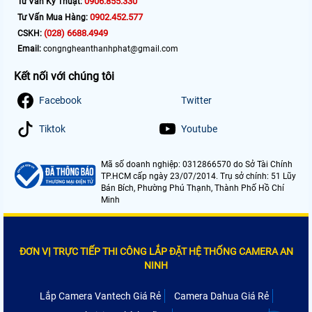
0906.855.330
Tư Vấn Kỹ Thuật:
0902.452.577
Tư Vấn Mua Hàng:
(028) 6688.4949
CSKH:
Email:
congngheanthanhphat@gmail.com
Kết nối với chúng tôi
Facebook
Twitter
Tiktok
Youtube
Mã số doanh nghiệp: 0312866570 do Sở Tài Chính
TP.HCM cấp ngày 23/07/2014. Trụ sở chính: 51 Lũy
Bán Bích, Phường Phú Thạnh, Thành Phố Hồ Chí
Minh
ĐƠN VỊ TRỰC TIẾP THI CÔNG LẮP ĐẶT HỆ THỐNG CAMERA AN
NINH
Lắp Camera Vantech Giá Rẻ
Camera Dahua Giá Rẻ