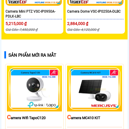
Camera Mini PTZ VSC-IP0950A-
Camera Dome VSC-IP0250A-DLBC
PDLK-LBC
5,215,000 ₫
2,884,000 ₫
Giá Gốc: 7,450,000 ₫
Giá Gốc: 4,120,000 ₫
SẢN PHẨM MỚI RA MẮT
C
C
Amera Wifi TapoC120
Amera MC410 KIT