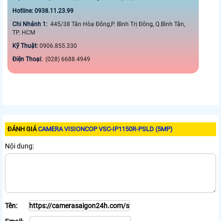
Hotline: 0938.11.23.99
Chi Nhánh 1:
445/38 Tân Hòa Đông,P. Bình Trị Đông, Q.Bình Tân,
TP. HCM
Kỹ Thuật:
0906.855.330
Điện Thoại:
(028) 6688.4949
ĐÁNH GIÁ
CAMERA VISIONCOP VSC-IP1150R-PSLD (5MP)
Nội dung:
Tên: