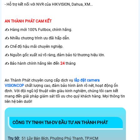
- Hỗ trợ kết nối với NVR của HIKVISION, Dahua, XM...
AN THÀNH PHÁT CAM KẾT
✍️ Hàng mới 100% Fullbox, chính hãng.
✍️ Nhiều chương trình ưu đãi hấp dẫn.
✍️ Chế độ hậu mãi chuyên nghiệp.
✍️ Nguồn gốc xuất xứ rõ ràng, đảm bảo từ thương hiệu lớn.
✍️ Bảo hành chính hãng lên đến
24
tháng
An Thành Phát chuyên cung cấp dịch vụ
lắp đặt camera
VISIONCOP
chất lượng cao, đảm bảo hình ảnh rõ nét, hoạt động ổn
định. Với đội ngũ kỹ thuật viên giàu kinh nghiệm, chúng tôi cam kết
mang đến giải pháp giám sát tối ưu cho quý khách hàng. Mọi thông tin
liên hệ bên dưới!
CÔNG TY TNHH TM-DV ĐẦU TƯ AN THÀNH PHÁT
Trụ Sở:
51 Lũy Bán Bích, Phường Phú Thạnh, TP.HCM