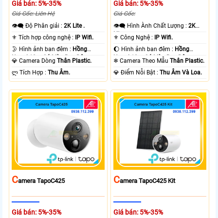
Giá bán: 5%-35%
Giá bán: 5%-35%
Giá Gốc: Liên Hệ
Giá Gốc:
👁️‍🗨 Độ Phân giải :
2K Lite .
👁️‍🗨 Hình Ành Chất Lượng :
2K
Lite .
⚜️ Tích hợp công nghệ :
IP Wifi.
⚜️ Công Nghệ :
IP Wifi.
🌛 Hình ảnh ban đêm :
Hồng
🌔 Hình ảnh ban đêm :
Hồng
Ngoại 10m Có Màu Ban Ðêm.
Ngoại 10m Có Màu Ban Ðêm.
💎 Camera Dòng
Thân Plastic.
❄ Camera Theo Mẫu
Thân Plastic.
️ლ Tích Hợp :
Thu Âm.
️💎 Điểm Nỗi Bật :
Thu Âm Và Loa.
C
C
Amera TapoC425
Amera TapoC425 Kit
Giá bán: 5%-35%
Giá bán: 5%-35%