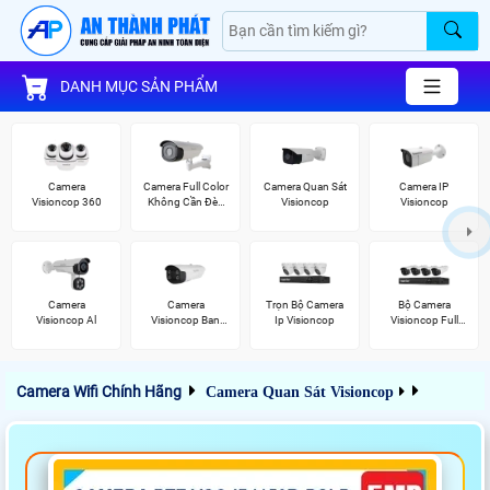
DANH MỤC SẢN PHẨM
Camera
Camera Full Color
Camera Quan Sát
Camera IP
Visioncop 360
Không Cần Đèn
Visioncop
Visioncop
VisionCop
Camera
Camera
Trọn Bộ Camera
Bộ Camera
Visioncop Al
Visioncop Ban
Ip Visioncop
Visioncop Full
Đêm Có Màu
Color
Camera Wifi Chính Hãng
Camera Quan Sát Visioncop