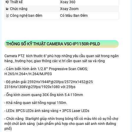
🎼️ Thiết kế
Xoay 360
💫 Chức năng
Xoay Zoom
🥇️ Công nghệ ban đêm
Có Màu Ban Ðêm
THÔNG SỐ KỸ THUẬT CAMERA VSC-IP1150R-PSLD
Camera PTZ kích thước 6'' phù hợp những yêu cầu quan sát trong ngân
hàng , trường học, giao thông các vị trí cần quan sát sa và rộng
- Cảm biến hình ảnh 1/2.8"" Progressive Scan CMOS;
H.265/H.264+/H.264/MJPEG
- Độ phân giải 2592Hx1944P@20fps/2572Hx1452@25
2316Hx1308V@25fps/1920x1080 với 25fps
- Ống kính zoom quang 30X ống kính 5.4-110mm
- Khả năng quan sát hồng ngoại 150m.
- LEDs: 8PCS LEDs ánh sáng vàng + 3PCS Laser LEDs
- Chức năng Starlight giúp nhìn trong bóng tối có màu khi có sự hỗ chợ
một chút ánh sáng (sản phẩm phù hợp cho quan sát anh ninh đường
phố)