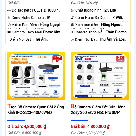
Giá Gốc:
Giá Gốc: Liên Hệ
️👀 Độ sắc nét :
FULL HD 1080P .
💯 Chất lượng hình :
2K Lite .
⚜️ Công Nghệ Camera :
IP.
🌠 Công Nghệ Sử Dụng :
IP Wifi.
🌙 Video Ban Đêm :
Hồng Ngoại
🔴 Xem ban đêm :
Hồng Ngoại
10m Hồng Ngoại SMD.
15m Có Màu Ban Ðêm.
👑 Camera Theo Mẫu
Dome Kim
⛓ Camera Theo Mẫu
Thân Plastic.
loại + Nhựa.
️ƒ Điểm Nỗi Bật :
Thu Âm.
️☣️ Điểm Nỗi Bật :
Thu Âm Và Loa.
T
B
Rọn Bộ Camera Quan Sát 2 Ống
Ộ Camera Giám Sát Cửa Hàng
Kính IPC-S2XP-10M0WED
Xoay 360 Ezviz H6C Pro 3MP
Giá bán: 4,800,000 ₫
Giá bán: 4,800,000 ₫
Giá Gốc: 6,800,000 ₫
Giá Gốc: 6,200,000 ₫