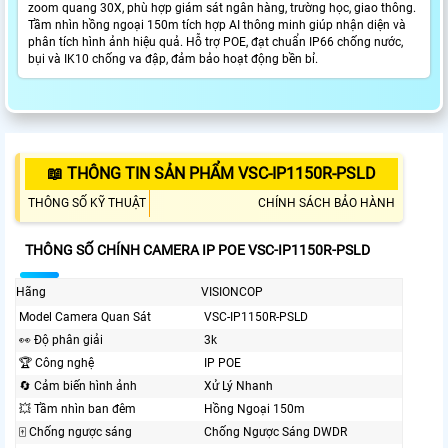
zoom quang 30X, phù hợp giám sát ngân hàng, trường học, giao thông.
Tầm nhìn hồng ngoại 150m tích hợp AI thông minh giúp nhận diện và
phân tích hình ảnh hiệu quả. Hỗ trợ POE, đạt chuẩn IP66 chống nước,
bụi và IK10 chống va đập, đảm bảo hoạt động bền bỉ.
📖 THÔNG TIN SẢN PHẨM VSC-IP1150R-PSLD
THÔNG SỐ KỸ THUẬT
CHÍNH SÁCH BẢO HÀNH
THÔNG SỐ CHÍNH CAMERA IP POE VSC-IP1150R-PSLD
Hãng
VISIONCOP
Model Camera Quan Sát
VSC-IP1150R-PSLD
️👀 Độ phân giải
3k
🏆 Công nghệ
IP POE
🔄 Cảm biến hình ảnh
Xử Lý Nhanh
💥 Tầm nhìn ban đêm
Hồng Ngoại 150m
🀄 Chống ngược sáng
Chống Ngược Sáng DWDR