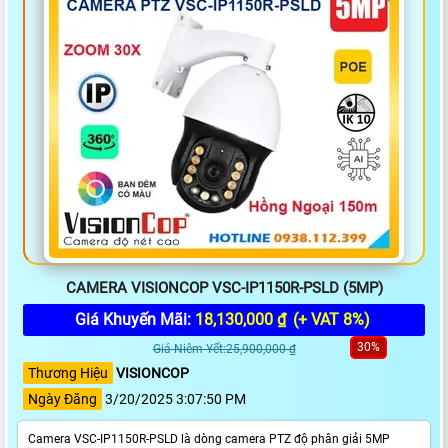
CAMERA VISIONCOP VSC-IP1150R-PSLD (5MP)
Giá Khuyến Mãi:
18,130,000 ₫
(+ VAT 8%)
30%
Giá Niêm Yết:25,900,000 ₫
Thương Hiệu
VISIONCOP
Ngày Đăng
3/20/2025 3:07:50 PM
Camera VSC-IP1150R-PSLD là dòng camera PTZ độ phân giải 5MP