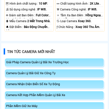
🦉 Hình ảnh chất lượng :
10 MP.
️👀 Chất lượng hình Ảnh :
2K Lite .
🕉️ Sử dụng công nghệ :
IP Wifi.
⚒ Camera Công nghệ :
IP Wifi.
❈ Giám sát Ban Đêm :
Full Color
🔅 Tầm Xa Ban Đêm :
Hồng Ngoại
20m Có Màu Ban Ðêm.
10m Hồng Ngoại Smart IR.
🐜 Mẫu Camera
2 Mắt Trong Nhà.
💦 Loại Camera
Xoay 360.
️🔔 Đặt Điểm :
Báo Động Chuyển
️ƒ Chức Năng :
Xoay 360 Thu Âm.
Động.
TIN TỨC CAMERA MỚI NHẤT
Giải Pháp Camera Quản Lý Bãi Xe Trường Học
Camera Quản Lý Bãi Giữ Xe Công Ty
Camera Nhận Diện Biển Số Xe Tự Động
Camera Kết Hợp Phần Mềm Quản Lý Bãi Xe
Phần Mềm Giữ Xe Máy