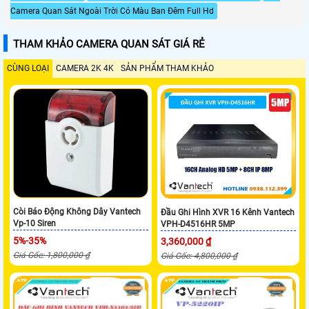
Camera Quan Sát Ngoài Trời Có Màu Ban Đêm Full Hd
THAM KHẢO CAMERA QUAN SÁT GIÁ RẺ
CÙNG LOẠI
CAMERA 2K 4K
SẢN PHẨM THAM KHẢO
Còi Báo Động Không Dây Vantech
Đầu Ghi Hình XVR 16 Kênh Vantech
Vp-10 Siren
VPH-D4516HR 5MP
5%-35%
3,360,000 ₫
Giá Gốc: 1,800,000 ₫
Giá Gốc: 4,800,000 ₫