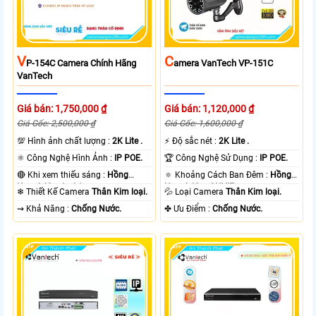
V
C
P-154C Camera Chính Hãng
Amera VanTech VP-151C
VanTech
Giá bán: 1,750,000 ₫
Giá bán: 1,120,000 ₫
Giá Gốc: 2,500,000 ₫
Giá Gốc: 1,600,000 ₫
💯 Hình ảnh chất lượng :
2K Lite .
️⚡ Độ sắc nét :
2K Lite .
⚛️ Công Nghệ Hình Ảnh :
IP POE.
🏆 Công Nghệ Sử Dụng :
IP POE.
🔴 Khi xem thiếu sáng :
Hồng
🔅 Khoảng Cách Ban Đêm :
Hồng
Ngoại 60m Led Array.
Ngoại 40m ONVIF.
❄ Thiết Kế Camera
Thân Kim loại.
💦 Loại Camera
Thân Kim loại.
️⇝ Khả Năng :
Chống Nước.
️✤ Ưu Điểm :
Chống Nước.