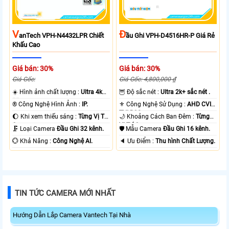
V
Đ
AnTech VPH-N4432LPR Chiết
Ầu Ghi VPH-D4516HR-P Giá Rẻ
Khấu Cao
Giá bán: 30%
Giá bán: 30%
Giá Gốc:
Giá Gốc: 4,800,000 ₫
☀️ Hình ảnh chất lượng :
Ultra 4k
🦉 Độ sắc nét :
Ultra 2k+ sắc nét .
👍🏾 .
®️ Công Nghệ Hình Ảnh :
IP.
⚜️ Công Nghệ Sử Dụng :
AHD CVI
TVI BCS.
🌔 Khi xem thiếu sáng :
Từng Vị Trí
🌙 Khoảng Cách Ban Đêm :
Từng
Camera .
Vị Trí Camera .
🗜️ Loại Camera
Đầu Ghi 32 kênh.
🛡 Mẫu Camera
Đầu Ghi 16 kênh.
️💮 Khả Năng :
Công Nghệ AI.
️🔈 Ưu Điểm :
Thu hình Chất Lượng.
TIN TỨC CAMERA MỚI NHẤT
Hướng Dẫn Lắp Camera Vantech Tại Nhà