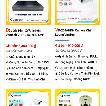
V
Đ
P-254AHDH Camera Chất
Ầu Ghi Hình XVR 16 Kênh
Lượng VanTech
Vantech VPH-D4516HR 5MP
Giá bán: 910,000 ₫
Giá bán: 3,360,000 ₫
Giá Gốc: 1,300,000 ₫
Giá Gốc: 4,800,000 ₫
👁️‍🗨 Hình ảnh chất lượng :
FULL
🔅 Chất lượng hình :
3k .
HD 1080P .
👍 Công Nghệ Hình Ảnh :
AHD CVI
🌠 Công Nghệ Sử Dụng :
AHD CVI
TVI BCS.
TVI BCS.
🌔 Khi xem thiếu sáng :
Hồng
🌜 Hình ảnh ban đêm :
Từng Vị Trí
Ngoại 40m Hồng Ngoại Smart IR.
Camera .
🐜 Cấu Tạo Camera
Thân Kim loại.
🛡 Mẫu Camera
Đầu Ghi 16 kênh.
️💎 Khả Năng :
Chống Nước.
️📢 Điểm Nỗi Bật :
Thu hình Chất
Lượng.