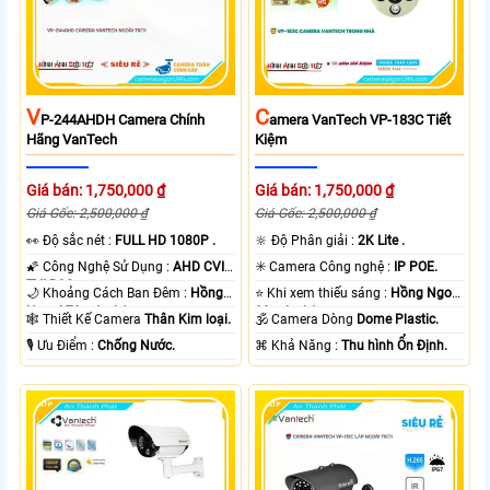
V
C
P-244AHDH Camera Chính
Amera VanTech VP-183C Tiết
Hãng VanTech
Kiệm
Giá bán: 1,750,000 ₫
Giá bán: 1,750,000 ₫
Giá Gốc: 2,500,000 ₫
Giá Gốc: 2,500,000 ₫
️👀 Độ sắc nét :
FULL HD 1080P .
🔆 Độ Phân giải :
2K Lite .
🌠 Công Nghệ Sử Dụng :
AHD CVI
✳️ Camera Công nghệ :
IP POE.
TVI BCS.
🌙 Khoảng Cách Ban Đêm :
Hồng
⭐ Khi xem thiếu sáng :
Hồng Ngoại
Ngoại 70m Led Array.
30m Led Array.
🕸️ Thiết Kế Camera
Thân Kim loại.
🕉️ Camera Dòng
Dome Plastic.
️🎙 Ưu Điểm :
Chống Nước.
️⌘ Khả Năng :
Thu hình Ổn Định.