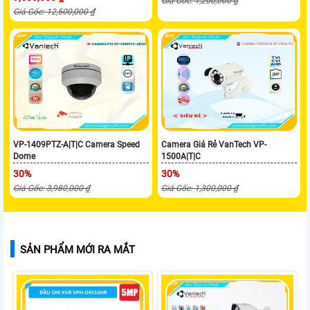
Giá Gốc: 1,200,000 ₫
Giá Gốc: 12,500,000 ₫
VP-1409PTZ-A|T|C Camera Speed
Camera Giá Rẻ VanTech VP-
Dome
1500A|T|C
30%
30%
Giá Gốc: 3,980,000 ₫
Giá Gốc: 1,300,000 ₫
SẢN PHẨM MỚI RA MẮT