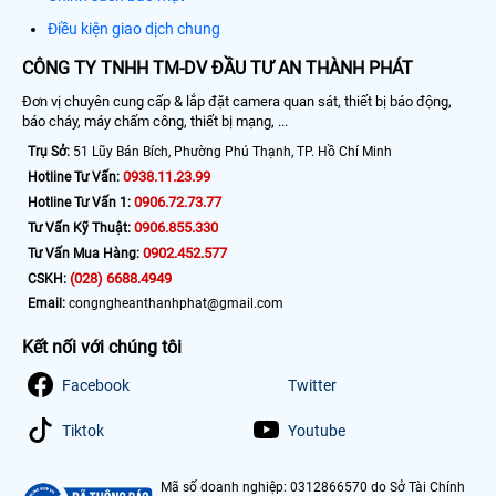
Điều kiện giao dịch chung
CÔNG TY TNHH TM-DV ĐẦU TƯ AN THÀNH PHÁT
Đơn vị chuyên cung cấp & lắp đặt camera quan sát, thiết bị báo động,
báo cháy, máy chấm công, thiết bị mạng, ...
Trụ Sở:
51 Lũy Bán Bích, Phường Phú Thạnh, TP. Hồ Chí Minh
0938.11.23.99
Hotline Tư Vấn:
0906.72.73.77
Hotline Tư Vấn 1:
0906.855.330
Tư Vấn Kỹ Thuật:
0902.452.577
Tư Vấn Mua Hàng:
(028) 6688.4949
CSKH:
Email:
congngheanthanhphat@gmail.com
Kết nối với chúng tôi
Facebook
Twitter
Tiktok
Youtube
Mã số doanh nghiệp: 0312866570 do Sở Tài Chính