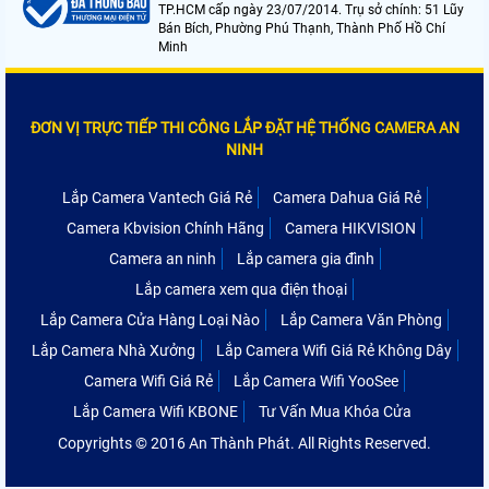
TP.HCM cấp ngày 23/07/2014. Trụ sở chính: 51 Lũy
Bán Bích, Phường Phú Thạnh, Thành Phố Hồ Chí
Minh
ĐƠN VỊ TRỰC TIẾP THI CÔNG LẮP ĐẶT HỆ THỐNG CAMERA AN
NINH
Lắp Camera Vantech Giá Rẻ
Camera Dahua Giá Rẻ
Camera Kbvision Chính Hãng
Camera HIKVISION
Camera an ninh
Lắp camera gia đình
Lắp camera xem qua điện thoại
Lắp Camera Cửa Hàng Loại Nào
Lắp Camera Văn Phòng
Lắp Camera Nhà Xưởng
Lắp Camera Wifi Giá Rẻ Không Dây
Camera Wifi Giá Rẻ
Lắp Camera Wifi YooSee
Lắp Camera Wifi KBONE
Tư Vấn Mua Khóa Cửa
Copyrights © 2016 An Thành Phát. All Rights Reserved.