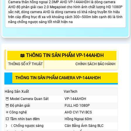
Camera thân hồng ngoại 2.0MP AHD VP-144AHDH là dòng camera
AHD độ phân giải cao 2.0 Megapixel cho hình ảnh chất lượng HD 1080P
sắc nét, dòng camera AHD là dòng camera có khả năng truyền tín hiệu
trên cáp đồng trục đi xa với khoảng cách 300~500m bên cạnh đó là tính
năng chống ngược sáng tốt nhất hiện na
📖 THÔNG TIN SẢN PHẨM VP-144AHDH
THÔNG SỐ KỸ THUẬT
CHÍNH SÁCH BẢO HÀNH
THÔNG TIN SẢN PHẨM CAMERA VP-144AHDH
Hãng Sản Xuất
VanTech
🦉 Model Camera Quan Sát
VP-144AHDH
🦉 Độ phân giải
FULL HD 1080P
✳️ Công nghệ
AHD CVI TVI BCS
💥 Tầm nhìn ban đêm
Hồng Ngoại 60m
》《 Chống ngược sáng
Cân Bằng Ánh Sáng BLC