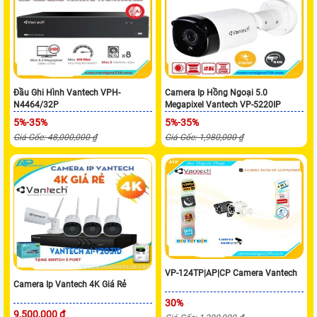
Đầu Ghi Hình Vantech VPH-
Camera Ip Hồng Ngoại 5.0
N4464/32P
Megapixel Vantech VP-5220IP
5%-35%
5%-35%
Giá Gốc: 48,000,000 ₫
Giá Gốc: 1,980,000 ₫
VP-124TP|AP|CP Camera Vantech
Camera Ip Vantech 4K Giá Rẻ
30%
9,500,000 ₫