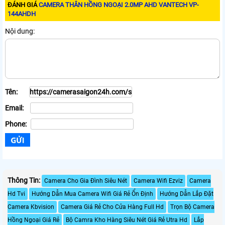
ĐÁNH GIÁ
CAMERA THÂN HỒNG NGOẠI 2.0MP AHD VANTECH VP-
144AHDH
Nội dung:
Tên:
Email:
Phone:
Thông Tin:
Camera Cho Gia Đình Siêu Nét
Camera Wifi Ezviz
Camera
Hd Tvi
Hướng Dẫn Mua Camera Wifi Giá Rẻ Ổn Định
Hướng Dẫn Lắp Đặt
Camera Kbvision
Camera Giá Rẻ Cho Cửa Hàng Full Hd
Trọn Bộ Camera
Hồng Ngoại Giá Rẻ
Bộ Camra Kho Hàng Siêu Nét Giá Rẻ Utra Hd
Lắp