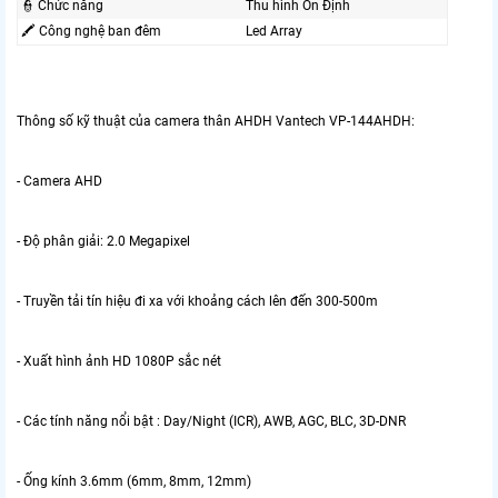
👮 Chức năng
Thu hình Ổn Định
🖍 Công nghệ ban đêm
Led Array
Thông số kỹ thuật của camera thân AHDH Vantech VP-144AHDH:
- Camera AHD
- Độ phân giải: 2.0 Megapixel
- Truyền tải tín hiệu đi xa với khoảng cách lên đến 300-500m
- Xuất hình ảnh HD 1080P sắc nét
- Các tính năng nổi bật : Day/Night (ICR), AWB, AGC, BLC, 3D-DNR
- Ống kính 3.6mm (6mm, 8mm, 12mm)