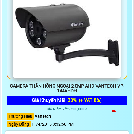
CAMERA THÂN HỒNG NGOẠI 2.0MP AHD VANTECH VP-
144AHDH
Giá Khuyến Mãi:
30%
(+ VAT 8%)
Giá Niêm Yết:2,200,000 ₫
Thương Hiệu
VanTech
Ngày Đăng
11/4/2015 3:32:58 PM