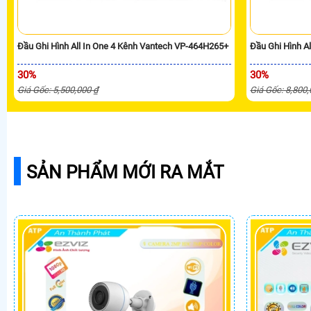
Đầu Ghi Hình All In One 4 Kênh Vantech VP-464H265+
Đầu Ghi Hình A
30%
30%
Giá Gốc: 5,500,000 ₫
Giá Gốc: 8,800
SẢN PHẨM MỚI RA MẮT