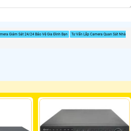
mera Giám Sát 24/24 Bảo Vệ Gia Đình Bạn
Tư Vấn Lắp Camera Quan Sát Nhà