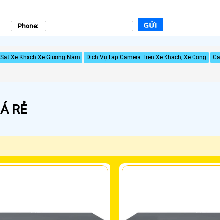
Phone:
 Sát Xe Khách Xe Giường Nằm
Dịch Vụ Lắp Camera Trên Xe Khách, Xe Công
Ca
Á RẺ