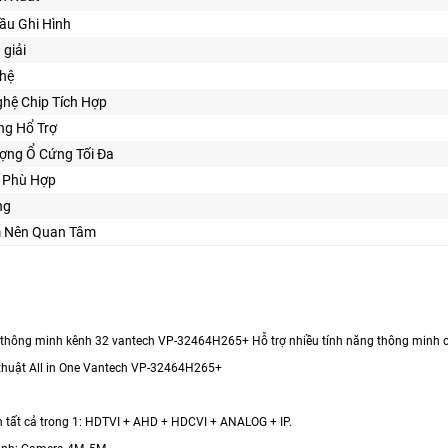
Đầu Ghi Hình
 giải
ghệ
hệ Chip Tích Hợp
ng Hổ Trợ
ợng Ổ Cứng Tối Đa
ế Phù Hợp
ng
m Nên Quan Tâm
 thông minh kênh 32 vantech VP-32464H265+ Hỗ trợ nhiều tính năng thông minh 
thuật All in One Vantech VP-32464H265+
nh tất cả trong 1: HDTVI + AHD + HDCVI + ANALOG + IP.