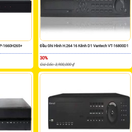
VP-1660H265+
Đầu Ghi Hình H.264 16 Kênh D1 Vantech VT-16800D1
30%
Giá Gốc: 3,900,000 ₫