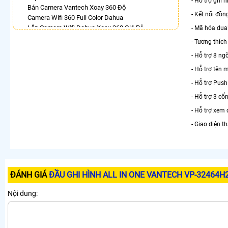
- Hỗ trợ ghi 
Bán Camera Vantech Xoay 360 Độ
- Kết nối đồn
Camera Wifi 360 Full Color Dahua
Lắp Camera Wifi Dahua Xoay 360 Giá Rẻ
- Mã hóa dua
Camera Wifi Xoay 360
- Tương thích
Lắp Camera Wifi 360 Full Color Hikvision
- Hỗ trợ 8 ng
Camera 360 Trong Nhà
Lắp Camera 360 Chống Trộm Ezviz
- Hỗ trợ tên 
Camera Dahua Xoay 360
- Hỗ trợ Push
LẮP CAMERA THEO NHU CẦU
- Hỗ trợ 3 c
Lắp Camera Văn Phòng Giá Rẻ
- Hỗ trợ xem 
Lắp Camera Nhà Xưởng Giá Rẻ
- Giao diện t
Lắp Camera Gia Đình Giá Rẻ
Lắp Camera Kho Hàng Giá Rẻ
Lắp Camera Cửa Hàng Giá Rẻ
Lắp Camera Wifi Giá Rẻ Chính Hãng
Lắp Camera Công Trình Giá Rẻ
ĐÁNH GIÁ
ĐẦU GHI HÌNH ALL IN ONE VANTECH VP-32464H
Camera 360 Giá Rẻ
Nội dung: