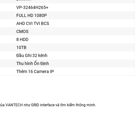
VP-32464H265+
FULL HD 1080P
AHD CVI TVI BCS
CMOS
8 HDD
10TB
Đầu Ghi 32 kênh
Thu hình Ổn Định
Thêm 16 Camera IP
của VANTECH như GRID interface và tìm kiếm thông minh.