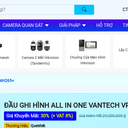
CT
CAMERA QUAN SÁT
GIẢI PHÁP
HỖ TRỢ
TI
Lắp C
Chuông Cửa Màn Hình
amerah
Camera 2 Mắt Hikvision
Hikvision
(TandemVu)
464H265+
ĐẦU GHI HÌNH ALL IN ONE VANTECH V
Giá Khuyến Mãi:
30%
(+ VAT 8%)
Giá Niêm Yết:29,000,000 ₫
Thương Hiệu
Questek