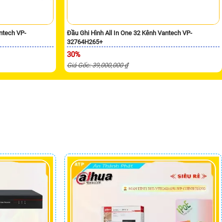
ntech VP-
Đầu Ghi Hình All In One 32 Kênh Vantech VP-
32764H265+
30%
Giá Gốc: 39,000,000 ₫