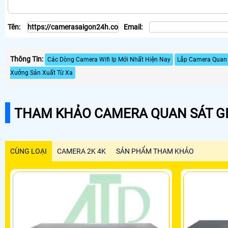
Tên:
Email:
Thông Tin:
Các Dòng Camera Wifi Ip Mới Nhất Hiện Nay
Lắp Camera Quan
Xưởng Sản Xuất Từ Xa
THAM KHẢO CAMERA QUAN SÁT GI
CÙNG LOẠI
CAMERA 2K 4K
SẢN PHẨM THAM KHẢO