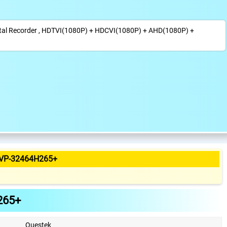
Digital Recorder , HDTVI(1080P) + HDCVI(1080P) + AHD(1080P) +
VP-32464H265+
265+
Questek