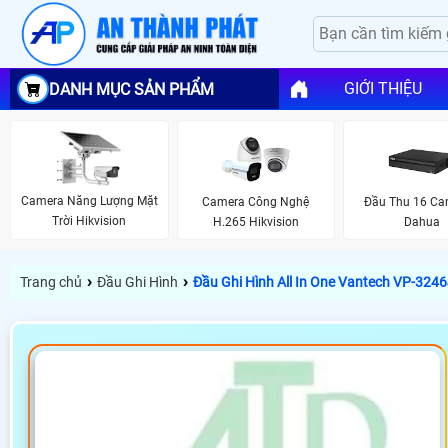
GIỚI THIỆU
DANH MỤC SẢN PHẨM
Camera Năng Lượng Mặt
Camera Công Nghệ
Đầu Thu 16 C
Trời Hikvision
H.265 Hikvision
Dahua
›
›
Trang chủ
Đầu Ghi Hình
Đầu Ghi Hình All In One Vantech VP-32