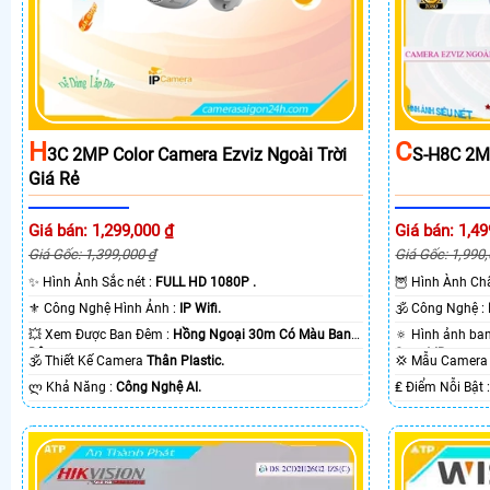
H
C
3C 2MP Color Camera Ezviz Ngoài Trời
S-H8C 2M
Giá Rẻ
Giá bán: 1,299,000 ₫
Giá bán: 1,49
Giá Gốc: 1,399,000 ₫
Giá Gốc: 1,990
✨ Hình Ảnh Sắc nét :
FULL HD 1080P .
🦉 Hình Ành C
⚜️ Công Nghệ Hình Ảnh :
IP Wifi.
🕉️ Công Nghệ :
💥 Xem Được Ban Đêm :
Hồng Ngoại 30m Có Màu Ban
Ðêm.
Smart IR.
🕉️ Thiết Kế Camera
Thân Plastic.
💢 Mẫu Camer
️ლ Khả Năng :
Công Nghệ AI.
️₤ Điểm