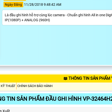
Ngày Đăng
11/28/2018 9:48:42 AM
Là đầu ghi hình hỗ trợ cùng lúc camera - Chuẩn ghi hình All in one 
IP(1080P) + ANALOG (960H)
📖 THÔNG TIN SẢN PHẨM 
 KỸ THUẬT
CHÍNH SÁCH BẢO HÀNH
G TIN SẢN PHẨM ĐẦU GHI HÌNH VP-32464H
n Xuất