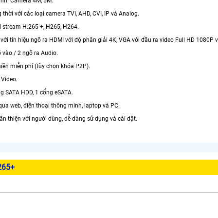
hình: Camera 4M, 5M.
g thời với các loại camera TVI, AHD, CVI, IP và Analog.
l-stream H.265 +, H265, H264.
 với tín hiệu ngõ ra HDMI với độ phân giải 4K, VGA với đầu ra video Full HD 1080P 
õ vào / 2 ngõ ra Audio.
miền miễn phí (tùy chọn khóa P2P).
 Video.
ổng SATA HDD, 1 cổng eSATA.
qua web, điện thoại thông minh, laptop và PC.
hân thiện với người dùng, dễ dàng sử dụng và cài đặt.
265+