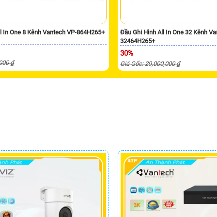
ll In One 8 Kênh Vantech VP-864H265+
Đầu Ghi Hình All In One 32 Kênh Va
32464H265+
30%
,000 ₫
Giá Gốc: 29,000,000 ₫