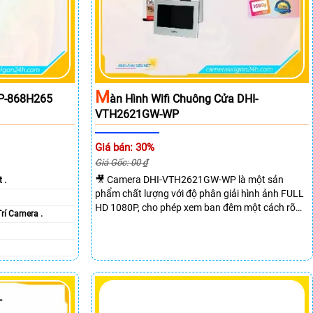
M
VP-868H265
Àn Hình Wifi Chuông Cửa DHI-
VTH2621GW-WP
Giá bán: 30%
Giá Gốc: 00 ₫
🎥 Camera DHI-VTH2621GW-WP là một sản
 .
phẩm chất lượng với độ phân giải hình ảnh FULL
HD 1080P, cho phép xem ban đêm một cách rõ
Trí Camera .
ràng. Sản phẩm được trang bị công nghệ IP Wifi,
giúp kết nối dễ dàng và linh hoạt. Khả năng
chuyên dụng của camera này là cung cấp hình
ảnh rõ ràng hơn dù ở bất kỳ vị trí lắp đặt nào.
Ngoài ra, sản phẩm còn tích hợp màn hình
chuông cửa chắc chắn, thu âm và loa, mang lại
trải nghiệm tuyệt vời cho người dùng.