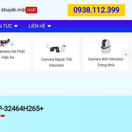
0938.112.399
 khuyến mãi
Hot!
N TỨC
LIÊN HỆ
amera Hik Phát
Hiện Xe
Camera Wifi Hikvision
Camera Ngoài Trời
Trong Nhà
Hikvision
P-32464H265+