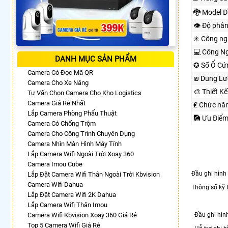
🐉️ Model 
👁 Độ phân
✳️ Công n
💻 Công Ng
DANH MỤC SẢN PHẨM
✪ Số Ổ Cứ
Camera Có Đọc Mã QR
₪ Dung Lư
Camera Cho Xe Nâng
🎨 Thiết K
Tư Vấn Chọn Camera Cho Kho Logistics
Camera Giá Rẻ Nhất
₤ Chức nă
Lắp Camera Phòng Phẩu Thuật
🎑 Ưu Điể
Camera Có Chống Trộm
Camera Cho Công Trình Chuyên Dụng
Camera Nhìn Màn Hình Máy Tính
Lắp Camera Wifi Ngoài Trời Xoay 360
Camera Imou Cube
Đầu ghi hình
Lắp Đặt Camera Wifi Thân Ngoài Trời Kbvision
Camera Wifi Dahua
Thông số kỹ 
Lắp Đặt Camera Wifi 2K Dahua
Lắp Camera Wifi Thân Imou
Camera Wifi Kbvision Xoay 360 Giá Rẻ
- Đầu ghi hì
Top 5 Camera Wifi Giá Rẻ