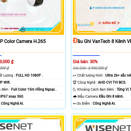
Đ
P Color Camera H.265
Ầu Ghi VanTech 8 Kênh 
9,000 ₫
Giá bán: 30%
,000 ₫
Giá Gốc: 3,900,000 ₫
hất Lượng :
FULL HD 1080P .
️👀 Chất lượng hình :
Ultra 2k+ sắc nét
IP Wifi.
🏆 Công Nghệ :
AHD CVI TVI BCS.
🔅 Hình ảnh ban đêm :
Full Color 15m Hồng Ngoại
🌜 Khoảng Cách Ban Đêm :
Từng Vị 
a
IP67 xoay 360.
🌧️ Mẫu Camera
Đầu Ghi 8 kênh.
 Nỗi Bật :
Công Nghệ AI.
️↭ Ưu Điểm :
Công Nghệ AI.