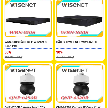
WRN-810S Đầu Ghi IP Wisenet 8
ĐẦU GHI WISENET WRN-1610S
Kênh POE
30%
30%
Giá Gốc: 00 ₫
Giá Gốc: 00 ₫
QNP-6250R Camera Zoom 25X
QNP-6320R Camera IR Quay Xoay