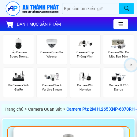
DANH MỤC SẢN PHẨM
Lắp Camera
Camera Quan Sát
Camera Chip
Camera Wifi Có
Speed Dome
Wisenet
Thông Minh
Màu Ban Đêm
Wisenet
Bộ Camera Wifi
Camera Check
Camera Wifi
Camera H.265
Giá Rẻ
Var Live Stream
Kbvision
Dahua
›
›
Trang chủ
Camera Quan Sát
Camera Ptz 2M H.265 XNP-6370RH -