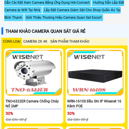
Dẫn Cài Đặt Xem Camera Bằng Ứng Dụng Hik-Connect
Hướng Dẫn Lắp Đặt
Camera Ip Wifi Tại Nhà
Lắp Đặt Camera Giám Sát Cho Shop Quần Áo Tại
Bình Thạnh
Giới Thiệu Thương Hiệu Camera Quan Sat Escort
THAM KHẢO CAMERA QUAN SÁT GIÁ RẺ
CÙNG LOẠI
CAMERA 2K 4K
SẢN PHẨM THAM KHẢO
TNO-6322ER Camera Chống Cháy
WRN-1610S Đầu Ghi IP Wisenet 16
Nổ 2MP
Kênh POE
30%
30%
Giá Gốc: 00 ₫
Giá Gốc: 00 ₫