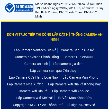
Mã số doanh nghiệp: 0312866570 do Sở Tài Chính
TP.HCM cấp ngày 23/07/2014. Trụ sở chính: 51 Lũy
Bán Bích, Phường Phú Thạnh, Thành Phố Hồ Chí
Minh
ĐƠN VỊ TRỰC TIẾP THI CÔNG LẮP ĐẶT HỆ THỐNG CAMERA AN
NINH
Lắp Camera Vantech Giá Rẻ
Camera Dahua Giá Rẻ
Camera Kbvision Chính Hãng
Camera HIKVISION
Camera an ninh
Lắp camera gia đình
Lắp camera xem qua điện thoại
Lắp Camera Cửa Hàng Loại Nào
Lắp Camera Văn Phòng
Lắp Camera Nhà Xưởng
Lắp Camera Wifi Giá Rẻ Không Dây
Camera Wifi Giá Rẻ
Lắp Camera Wifi YooSee
Lắp Camera Wifi KBONE
Tư Vấn Mua Khóa Cửa
Copyrights © 2016 An Thành Phát. All Rights Reserved.