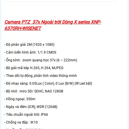
Camera PTZ 37x Ngoài trời Dòng X series XNP-
6370RH-WISENET
- Độ phân giải 2M (1920 x 1080)
- Cảm biến hình ảnh: 1/1.9 CMOS
- Ống kính: zoom quang học 37x (6 ~ 222mm)
- Bộ giải mã kép H.265, H.264, MJPEG
- Theo dõi tự động, phân tích video thông minh
- Độ nhạy sáng: 0.05Lux ( Color), 0 Lux (B/W) (IR Led bật)
- Bộ nhớ : miro SD/ SDHC, NAS 128GB
- Hồng ngoại: 350m
- Ngày và đêm (ICR), WDR (120dB)
- Tiêu chuẩn ngoài trời: IP66
- Chống va đập : IK10