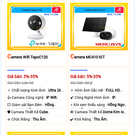
C
C
Amera Wifi TapoC120
Amera MC410 KIT
Giá bán: 5%-35%
Giá bán: 5%-35%
Giá Gốc: Liên hệ
Giá Gốc: 00 ₫
🔅 Chất lượng hình Ảnh :
Ultra 2k +
🔆 Hình Ảnh Sắc nét :
FULL HD
.
1080P .
👍 Camera Công nghệ :
IP Wifi.
🌠 Công Nghệ Hình Ảnh :
IP.
💥 Giám sát Ban Đêm :
Hồng
⭐ Khi xem thiếu sáng :
Hồng Ngoại
Ngoại 10m Hồng Ngoại SMD.
10m Hồng Ngoại SMD.
🛡 Camera Thiết Kế
Cube.
🕸️ Camera Thiết Kế
Dome Kim loại
+ Nhựa.
️☣️ Chức Năng :
Thu Âm.
️✔️ Khả Năng :
Thu Âm.