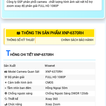
Công ty GSP phân phối camera . chất lượng hình ảnh sát nét hổ trợ
zoom xoay độ phân giải FULL HD 1080P
📖 THÔNG TIN SẢN PHẨM XNP-6370RH
THÔNG SỐ KỸ THUẬT
CHÍNH SÁCH BẢO HÀNH
T
HÔNG CHI TIẾT XNP-6370RH
Sản Xuất
Wisenet
📸 Model Camera Quan Sát
XNP-6370RH
💯 Độ phân giải
FULL HD 1080P
✴️ Cảm biến hình ảnh
CMOS
⭐ Tầm nhìn ban đêm
Hồng Ngoại 50m
🛑 Chống ngược sáng
Chống Ngược Sáng DWDR 120db
💦 Thiết kế
Xoay 360
🛃 Chức năng
Xoay Zoom