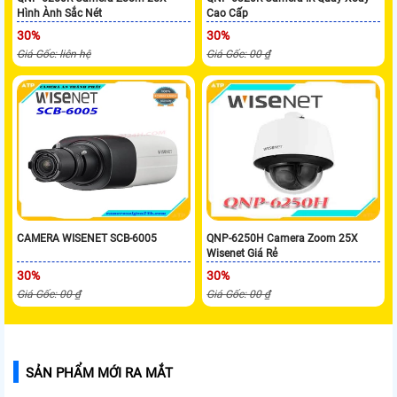
Hình Ành Sắc Nét
Cao Cấp
30%
30%
Giá Gốc: liên hệ
Giá Gốc: 00 ₫
CAMERA WISENET SCB-6005
QNP-6250H Camera Zoom 25X
Wisenet Giá Rẻ
30%
30%
Giá Gốc: 00 ₫
Giá Gốc: 00 ₫
SẢN PHẨM MỚI RA MẮT