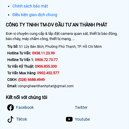
Chính sách bảo mật
Điều kiện giao dịch chung
CÔNG TY TNHH TM-DV ĐẦU TƯ AN THÀNH PHÁT
Đơn vị chuyên cung cấp & lắp đặt camera quan sát, thiết bị báo động,
báo cháy, máy chấm công, thiết bị mạng, ...
Trụ Sở:
51 Lũy Bán Bích, Phường Phú Thạnh, TP. Hồ Chí Minh
0938.11.23.99
Hotline Tư Vấn:
0906.72.73.77
Hotline Tư Vấn 1:
0906.855.330
Tư Vấn Kỹ Thuật:
0902.452.577
Tư Vấn Mua Hàng:
(028) 6688.4949
CSKH:
Email:
congngheanthanhphat@gmail.com
Kết nối với chúng tôi
Facebook
Twitter
Tiktok
Youtube