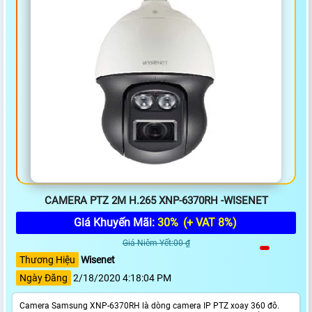
CAMERA PTZ 2M H.265 XNP-6370RH -WISENET
Giá Khuyến Mãi:
30%
(+ VAT 8%)
Giá Niêm Yết:00 ₫
Thương Hiệu
Wisenet
Ngày Đăng
2/18/2020 4:18:04 PM
Camera Samsung XNP-6370RH là dòng camera IP PTZ xoay 360 đô.