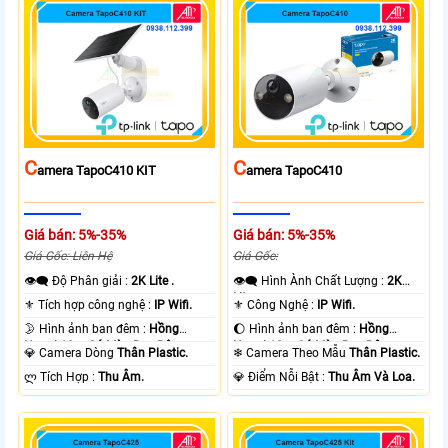
C
C
Amera TapoC410 KIT
Amera TapoC410
Giá bán: 5%-35%
Giá bán: 5%-35%
Giá Gốc: Liên Hệ
Giá Gốc:
👁️‍🗨 Độ Phân giải :
2K Lite .
👁️‍🗨 Hình Ành Chất Lượng :
2K
Lite .
⚜️ Tích hợp công nghệ :
IP Wifi.
⚜️ Công Nghệ :
IP Wifi.
🌛 Hình ảnh ban đêm :
Hồng
🌔 Hình ảnh ban đêm :
Hồng
Ngoại 10m Có Màu Ban Ðêm.
Ngoại 10m Có Màu Ban Ðêm.
💎 Camera Dòng
Thân Plastic.
❄ Camera Theo Mẫu
Thân Plastic.
️ლ Tích Hợp :
Thu Âm.
️💎 Điểm Nỗi Bật :
Thu Âm Và Loa.