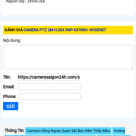
- Nguồn cấp : 24VAC/6A
ĐÁNH GIÁ
CAMERA PTZ 2M H.265 XNP-6370RH -WISENET
Nội dung:
Tên:
Email:
Phone:
Thông Tin:
Camera Hồng Ngoại Quan Sát Ban Đêm Thấy Màu
Hướng