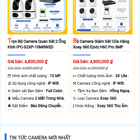
T
B
Rọn Bộ Camera Quan Sát 2 Ống
Ộ Camera Giám Sát Cửa Hàng
Kính IPC-S2XP-10M0WED
Xoay 360 Ezviz H6C Pro 3MP
Giá bán: 4,800,000 ₫
Giá bán: 4,800,000 ₫
Giá Gốc: 6,800,000 ₫
Giá Gốc: 6,200,000 ₫
🦉 Hình ảnh chất lượng :
10 MP.
️👀 Chất lượng hình Ảnh :
2K Lite .
🕉️ Sử dụng công nghệ :
IP Wifi.
⚒ Camera Công nghệ :
IP Wifi.
❈ Giám sát Ban Đêm :
Full Color
🔅 Tầm Xa Ban Đêm :
Hồng Ngoại
20m Có Màu Ban Ðêm.
10m Hồng Ngoại Smart IR.
🐜 Mẫu Camera
2 Mắt Trong Nhà.
💦 Loại Camera
Xoay 360.
️🔔 Đặt Điểm :
Báo Động Chuyển
️ƒ Chức Năng :
Xoay 360 Thu Âm.
Động.
TIN TỨC CAMERA MỚI NHẤT