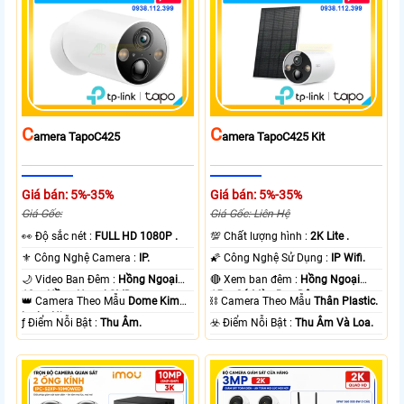
C
C
Amera TapoC425
Amera TapoC425 Kit
Giá bán: 5%-35%
Giá bán: 5%-35%
Giá Gốc:
Giá Gốc: Liên Hệ
️👀 Độ sắc nét :
FULL HD 1080P .
💯 Chất lượng hình :
2K Lite .
⚜️ Công Nghệ Camera :
IP.
🌠 Công Nghệ Sử Dụng :
IP Wifi.
🌙 Video Ban Đêm :
Hồng Ngoại
🔴 Xem ban đêm :
Hồng Ngoại
10m Hồng Ngoại SMD.
15m Có Màu Ban Ðêm.
👑 Camera Theo Mẫu
Dome Kim
⛓ Camera Theo Mẫu
Thân Plastic.
loại + Nhựa.
️ƒ Điểm Nỗi Bật :
Thu Âm.
️☣️ Điểm Nỗi Bật :
Thu Âm Và Loa.