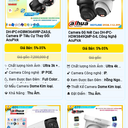
DH-IPC-HDBW3649RP-ZAS-IL
Camera Độ Nét Cao DH-IPC-
Camera IP Tiêu Cự Thay Đổi
HDW3849QMP-S-IL Công Nghệ
AcuPick
AcuPick
Giá Bán: 5%-35%
Giá Bán: 5%-35%
Giá gốc: 7,200,000 ₫
Giá gốc:
✨ Chất lượng hình Ảnh :
Ultra 3k +
🦉 Chất lượng hình Ảnh :
Ultra 4k 👍🏾
Sắc Nét .
.
🌠 Camera Công nghệ :
IP POE.
🌠 Camera Công nghệ :
IP.
🌜 Xem Được Ban Đêm :
Full Color
❂ Xem Được Ban Đêm :
Hồng Ngoại
50m 4 Chế Độ Xem Ban Đêm.
30m ONVIF.
🎲 Mẫu Camera
Dome Kim loại.
🐉️ Thiết Kế Camera
Dome Kim loại.
️💎 Khả Năng :
Thu Âm.
️🔔 Đặt Điểm :
Thu Âm.
801
577