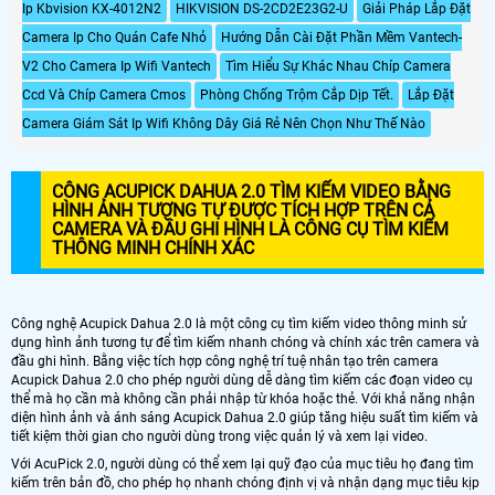
Ip Kbvision KX-4012N2
HIKVISION DS-2CD2E23G2-U
Giải Pháp Lắp Đặt
Camera Ip Cho Quán Cafe Nhỏ
Hướng Dẫn Cài Đặt Phần Mềm Vantech-
V2 Cho Camera Ip Wifi Vantech
Tìm Hiểu Sự Khác Nhau Chíp Camera
Ccd Và Chíp Camera Cmos
Phòng Chống Trộm Cắp Dịp Tết.
Lắp Đặt
Camera Giám Sát Ip Wifi Không Dây Giá Rẻ Nên Chọn Như Thế Nào
CÔNG ACUPICK DAHUA 2.0 TÌM KIẾM VIDEO BẰNG
HÌNH ẢNH TƯƠNG TỰ ĐƯỢC TÍCH HỢP TRÊN CẢ
CAMERA VÀ ĐẦU GHI HÌNH LÀ CÔNG CỤ TÌM KIẾM
THÔNG MINH CHÍNH XÁC
Công nghệ Acupick Dahua 2.0 là một công cụ tìm kiếm video thông minh sử
dụng hình ảnh tương tự để tìm kiếm nhanh chóng và chính xác trên camera và
đầu ghi hình. Bằng việc tích hợp công nghệ trí tuệ nhân tạo trên camera
Acupick Dahua 2.0 cho phép người dùng dễ dàng tìm kiếm các đoạn video cụ
thể mà họ cần mà không cần phải nhập từ khóa hoặc thẻ. Với khả năng nhận
diện hình ảnh và ánh sáng Acupick Dahua 2.0 giúp tăng hiệu suất tìm kiếm và
tiết kiệm thời gian cho người dùng trong việc quản lý và xem lại video.
Với AcuPick 2.0, người dùng có thể xem lại quỹ đạo của mục tiêu họ đang tìm
kiếm trên bản đồ, cho phép họ nhanh chóng định vị và nhận dạng mục tiêu kịp