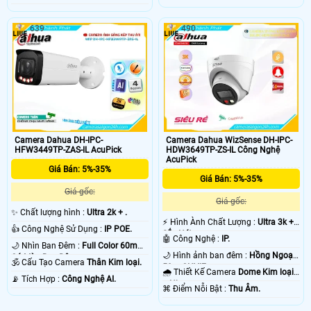
639
490
Camera Dahua DH-IPC-
Camera Dahua WizSense DH-IPC-
HFW3449TP-ZAS-IL AcuPick
HDW3649TP-ZS-IL Công Nghệ
AcuPick
Giá Bán: 5%-35%
Giá Bán: 5%-35%
Giá gốc:
Giá gốc:
✨ Chất lượng hình :
Ultra 2k + .
️⚡ Hình Ành Chất Lượng :
Ultra 3k +
👍 Công Nghệ Sử Dụng :
IP POE.
Sắc Nét .
🤖️ Công Nghệ :
IP.
🌙 Nhìn Ban Đêm :
Full Color 60m
🌙 Hình ảnh ban đêm :
Hồng Ngoại
Có Màu Ban Ðêm.
🕉️ Cấu Tạo Camera
Thân Kim loại.
50m ONVIF.
🌧️ Thiết Kế Camera
Dome Kim loại
️📡 Tích Hợp :
Công Nghệ AI.
+ Nhựa.
️⌘ Điểm Nỗi Bật :
Thu Âm.