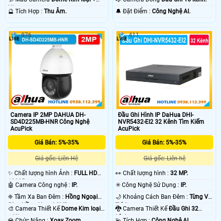
Nhựa.
️🔮 Tích Hợp :
Thu Âm.
️🔔 Đặt Điểm :
Công Nghệ AI.
876
411
Camera IP 2MP DAHUA DH-
Đầu Ghi Hình IP DaHua DHI-
SD4D225MB-HNR Công Nghệ
NVR5432-EI2 32 Kênh Tìm Kiếm
AcuPick
AcuPick
Giá Bán: 5%-35%
Giá Bán: 5%-35%
Giá gốc: Liên Hệ
Giá gốc: Liên hệ
✨ Chất lượng hình Ảnh :
FULL HD
️👀 Chất lượng hình :
32 MP.
1080P .
🤖️ Camera Công nghệ :
IP.
✳️ Công Nghệ Sử Dụng :
IP.
❈ Tầm Xa Ban Đêm :
Hồng Ngoại
🌙 Khoảng Cách Ban Đêm :
Từng Vị
50m Hồng Ngoại SMD.
Trí Camera .
🎨 Camera Thiết Kế
Dome Kim loại
🐉️ Camera Thiết Kế
Đầu Ghi 32
+ Nhựa.
kênh.
️💎 Chức Năng :
Xoay Zoom.
️💫 Tích Hợp :
Công Nghệ AI.