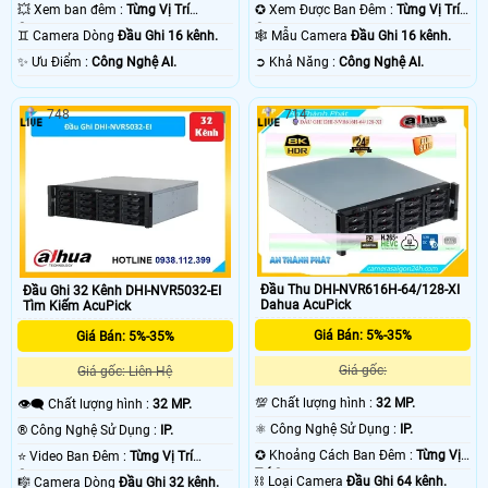
BCS.
BCS.
💥 Xem ban đêm :
Từng Vị Trí
✪ Xem Được Ban Đêm :
Từng Vị Trí
Camera .
Camera .
♊ Camera Dòng
Đầu Ghi 16 kênh.
🕸️ Mẫu Camera
Đầu Ghi 16 kênh.
️✨ Ưu Điểm :
Công Nghệ AI.
️➲ Khả Năng :
Công Nghệ AI.
748
714
Đầu Thu DHI-NVR616H-64/128-XI
Đầu Ghi 32 Kênh DHI-NVR5032-EI
Dahua AcuPick
Tìm Kiếm AcuPick
Giá Bán: 5%-35%
Giá Bán: 5%-35%
Giá gốc:
Giá gốc: Liên Hệ
💯 Chất lượng hình :
32 MP.
👁️‍🗨 Chất lượng hình :
32 MP.
⚛️ Công Nghệ Sử Dụng :
IP.
®️ Công Nghệ Sử Dụng :
IP.
✪ Khoảng Cách Ban Đêm :
Từng Vị
⭐ Video Ban Đêm :
Từng Vị Trí
Trí Camera .
Camera .
⛓ Loại Camera
Đầu Ghi 64 kênh.
🎼️ Camera Dòng
Đầu Ghi 32 kênh.