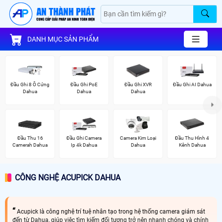
DANH MỤC SẢN PHẨM
Đầu Ghi 8 Ổ Cứng
Đầu Ghi PoE
Đầu Ghi XVR
Đầu Ghi AI Dahua
Dahua
Dahua
Dahua
Đầu Thu 16
Đầu Ghi Camera
Camera Kim Loại
Đầu Thu Hình 4
Camerah Dahua
Ip 4k Dahua
Dahua
Kênh Dahua
CÔNG NGHỆ ACUPICK DAHUA
Acupick là công nghệ trí tuệ nhân tạo trong hệ thống camera giám sát
đến từ Dahua, giúp việc tìm kiếm đối tượng trở nên nhanh chóng và chính