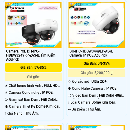
466
623
Camera POE DH-IPC-
DH-IPC-HDBW3449EP-AS-IL
HDBW3249RP-ZAS-IL Tìm Kiếm
Camera IP POE AcuPick
AcuPick
Giá Bán: 5%-35%
Giá Bán: 5%-35%
Giá gốc: 5,200,000 ₫
Giá gốc:
🔅 Độ sắc nét :
Ultra 2k + .
☀️ Chất lượng hình Ảnh :
FULL HD
⚙ Công Nghệ Camera :
IP POE.
1080P .
⚜️ Camera Công nghệ :
IP POE.
🌙 Video Ban Đêm :
Full Color 40m 4
🌛 Giám sát Ban Đêm :
Full Color
Chế Độ Xem Ban Đêm.
↕️ Loại Camera
Dome Kim loại.
50m Hồng Ngoại SMD.
🐜 Camera Thiết Kế
Dome Kim loại.
️⇝ Ưu Điểm :
Thu Âm.
️ƒ Khả Năng :
Thu Âm.
528
581