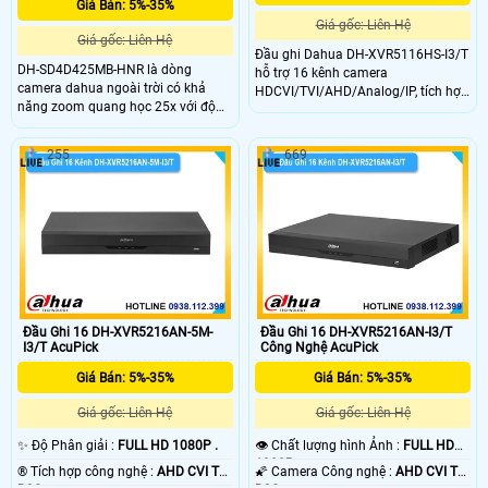
Giá Bán: 5%-35%
Giá gốc: Liên Hệ
Giá gốc: Liên Hệ
Đầu ghi Dahua DH-XVR5116HS-I3/T
DH-SD4D425MB-HNR là dòng
hỗ trợ 16 kênh camera
camera dahua ngoài trời có khả
HDCVI/TVI/AHD/Analog/IP, tích hợp
năng zoom quang học 25x với độ
đàm thoại 2 chiều qua camera
phân giải lên đến 2K ghi hình siêu
analog. Mẫu đầu ghi này còn hỗ trợ
nét. ngoài ra camera này còn có
độ phân giải ghi hình đến 5M-N,
255
669
hồng ngoại tầm xa lên đến 100m
xuất hình HDMI 4K và VGA Full HD.
đảm bảo an ninh về đêm tuyệt đối.
Ghi hình thông minh với SMD Plus,
Chuẩn chống nước IP67 chống sét
nhận diện khuôn mặt, AcuPick,hỗ
lan truyền 6000V hỗ trợ thẻ nhớ
trợ ổ cứng tối đa 16TB.
512GB tên miền miễn phí
SmartDDNS.TV xem từ xa.
Đầu Ghi 16 DH-XVR5216AN-5M-
Đầu Ghi 16 DH-XVR5216AN-I3/T
I3/T AcuPick
Công Nghệ AcuPick
Giá Bán: 5%-35%
Giá Bán: 5%-35%
Giá gốc: Liên Hệ
Giá gốc: Liên Hệ
✨ Độ Phân giải :
FULL HD 1080P .
👁 Chất lượng hình Ảnh :
FULL HD
1080P .
®️ Tích hợp công nghệ :
AHD CVI TVI
🌠 Camera Công nghệ :
AHD CVI TVI