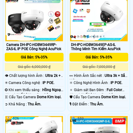
Camera DH-IPC-HDBW3449RP-
DH-IPC-HDBW3649EP-AS-IL
ZAS-IL IP POE Công Nghệ AcuPick
Thông Minh Tìm Kiếm AcuPick
Giá Bán: 5%-35%
Giá Bán: 5%-35%
Giá gốc: 6,000,000 ₫
Giá gốc: 7,000,000 ₫
👁 Chất lượng hình Ảnh :
Ultra 2k + .
️👀 Hình Ảnh Sắc nét :
Ultra 3k + Sắc
Nét .
✳️ Camera Công nghệ :
IP POE.
⚛️ Công Nghệ Hình Ảnh :
IP POE.
✪ Khi xem thiếu sáng :
Hồng Ngoại
🔅 Giám sát Ban Đêm :
Full Color
40m 4 Chế Độ Xem Ban Đêm.
40m 4 Chế Độ Xem Ban Đêm.
♊ Cấu Tạo Camera
Dome Kim loại.
🛡 Cấu Tạo Camera
Dome Kim loại.
️➲ Khả Năng :
Thu Âm.
️🎙 Đặt Điểm :
Thu Âm.
526
559