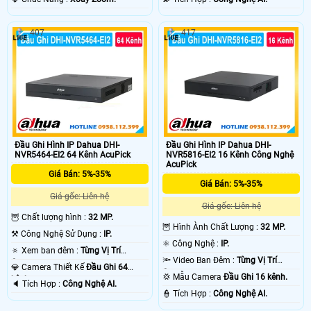
407
417
Đầu Ghi Hình IP Dahua DHI-
Đầu Ghi Hình IP Dahua DHI-
NVR5464-EI2 64 Kênh AcuPick
NVR5816-EI2 16 Kênh Công Nghệ
AcuPick
Giá Bán: 5%-35%
Giá Bán: 5%-35%
Giá gốc: Liên hệ
Giá gốc: Liên hệ
🦉 Chất lượng hình :
32 MP.
🦉 Hình Ành Chất Lượng :
32 MP.
⚒ Công Nghệ Sử Dụng :
IP.
⚛️ Công Nghệ :
IP.
🔅 Xem ban đêm :
Từng Vị Trí
🔦 Video Ban Đêm :
Từng Vị Trí
Camera .
💎 Camera Thiết Kế
Đầu Ghi 64
Camera .
💢 Mẫu Camera
Đầu Ghi 16 kênh.
kênh.
️🔈 Tích Hợp :
Công Nghệ AI.
️👮 Tích Hợp :
Công Nghệ AI.