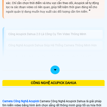
xác. Chỉ cần chọn thời điểm và khu vực cần theo dõi, Acupick sẽ tự động
lọc ra các đoạn video có liên quan, giúp tiết kiệm thời gian đáng kể cho
người quản lý đang muốn truy xuất các đối tượng cần tìm kiếm.
Công Acupick Dahua 2.0 Là Công Cụ Tìm Video Thông Minh
Công Nghệ Acupick Dahua Giúp Hệ Thống Camera Thông Minh Hơn
Công Nghệ Nghệ Acupick Dahua 2.0 Ứng Dụng Hiệu Quả Nơi Đông
Người
Công ty camera An Thành Phát Uy Tín Dịch Vụ Tốt
CÔNG NGHỆ ACUPICK DAHUA
Camera Công Nghệ Acupick Dahua là một giải pháp hiệu quả để giúp bạn xác
định mục tiêu tìm kiếm nhanh chóng và chính xác trong việc quan sát người,
vật và đối tượng di chuyển bằng cách khoanh vùng đối tượng muốn tiềm thì
những video tương tự được trích xuất. Với camera trang bị công nghệ Acupick
Camera Công Nghệ Acupick
Camera Công Nghệ Acupick Dahua là giải pháp
Dahua cho phép bạn dễ dàng theo dõi và ghi nhận hành vi của những đối
tìm kiếm video bằng hình ảnh chọn sẵng rất thông minh giúp tối ưu hóa thời
tượng cần quan sát mà không cần phải dành nhiều thời gian và công sức.