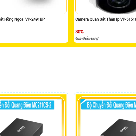
át Hồng Ngoai VP-2491BP
Camera Quan Sát Thân Ip VP-5151
30%
Giá Gốc: 00 ₫