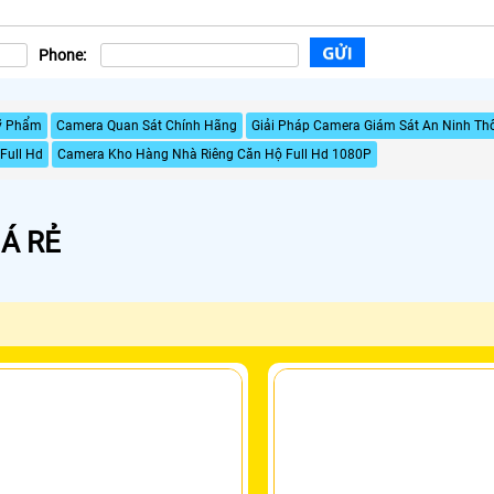
Phone:
ỹ Phẩm
Camera Quan Sát Chính Hãng
Giải Pháp Camera Giám Sát An Ninh Th
Full Hd
Camera Kho Hàng Nhà Riêng Căn Hộ Full Hd 1080P
Á RẺ