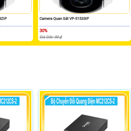
8ZIP
Camera Quan Sát VP-51533IP
30%
Giá Gốc: 00 ₫