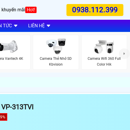
0938.112.399
 khuyến mãi
Hot!
N TỨC
LIÊN HỆ
ra Vantech 4K
Camera Thẻ Nhớ SD
Camera Wifi 360 Full
Kbvision
Color Hik
VP-313TVI
19%