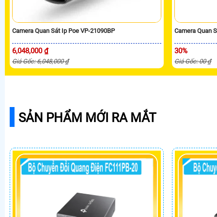
Camera Quan Sát Ip Poe VP-21090BP
Camera Quan S
6,048,000 ₫
30%
Giá Gốc: 6,048,000 ₫
Giá Gốc: 00 ₫
SẢN PHẨM MỚI RA MẮT