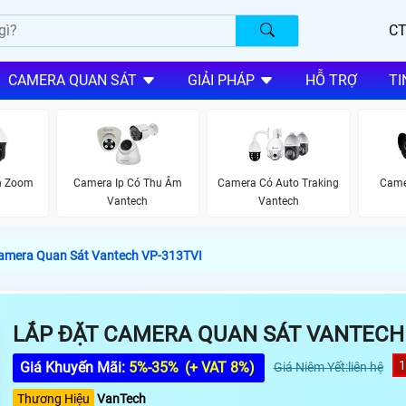
CT
CAMERA QUAN SÁT
GIẢI PHÁP
HỖ TRỢ
TI
h Zoom
Camera Ip Có Thu Âm
Camera Có Auto Traking
Came
Vantech
Vantech
amera Quan Sát Vantech VP-313TVI
LẮP ĐẶT CAMERA QUAN SÁT VANTECH 
Giá Khuyến Mãi:
5%-35%
(+ VAT 8%)
Giá Niêm Yết:liên hệ
Thương Hiệu
VanTech