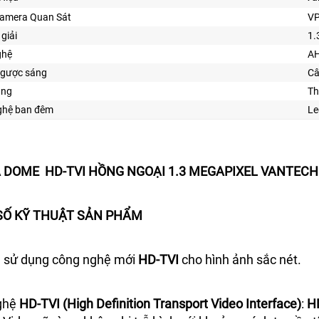
Camera Quan Sát
VP
giải
1.
ghệ
AH
gược sáng
Câ
ăng
Th
ghệ ban đêm
Le
DOME HD-TVI HỒNG NGOẠI 1.3 MEGAPIXEL VANTECH 
SỐ KỸ THUẬT SẢN PHẨM
 sử dụng công nghệ mới
HD-TVI
cho hình ảnh sắc nét.
ghệ
HD-TVI (High Definition Transport Video Interface)
:
H