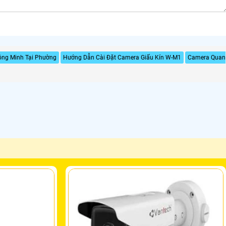
ông Minh Tại Phường
Hướng Dẫn Cài Đặt Camera Giấu Kín W-M1
Camera Quan