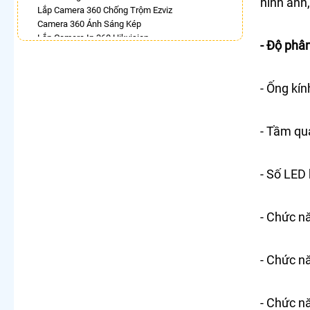
hình ảnh,
Lắp Camera 360 Chống Trộm Ezviz
Camera 360 Ánh Sáng Kép
Lắp Camera Ip 360 Hikvision
- Độ phân
Camera 360 Chống Trộm Hikvision
Lăp Camera 360 Báo Động Dahua
Camera Dahua Xoay 360
- Ống kín
Lắp Camera Wifi 360 Full Color Hikvision
Camera 360 Báo Động Kbvision
- Tầm qu
LẮP CAMERA THEO NHU CẦU
Lắp Camera Văn Phòng Giá Rẻ
Lắp Camera Nhà Xưởng Giá Rẻ
- Số LED
Lắp Camera Gia Đình Giá Rẻ
Lắp Camera Kho Hàng Giá Rẻ
Lắp Camera Cửa Hàng Giá Rẻ
- Chức n
Lắp Camera Wifi Giá Rẻ Chính Hãng
Lắp Camera Công Trình Giá Rẻ
Camera 360 Giá Rẻ
- Chức n
- Chức n