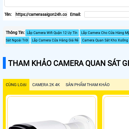
Tên:
Email:
Thông Tin:
Lắp Camera Wifi Quận 12 Uy Tín
Lắp Camera Cho Cửa Hàng M
Sát Ngoài Trời
Lắp Camera Cửa Hàng Giá Rẻ
Camera Quan Sát Kho Xưởng 
THAM KHẢO CAMERA QUAN SÁT GI
CÙNG LOẠI
CAMERA 2K 4K
SẢN PHẨM THAM KHẢO