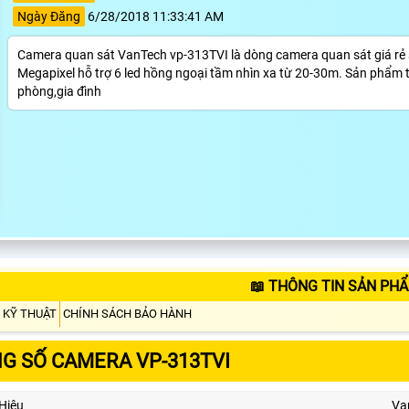
Ngày Đăng
6/28/2018 11:33:41 AM
Camera quan sát VanTech vp-313TVI là dòng camera quan sát giá rẻ s
Megapixel hỗ trợ 6 led hồng ngoại tầm nhìn xa từ 20-30m. Sản phẩm
phòng,gia đình
📖 THÔNG TIN SẢN PHẨ
 KỸ THUẬT
CHÍNH SÁCH BẢO HÀNH
G SỐ CAMERA VP-313TVI
Hiệu
Va