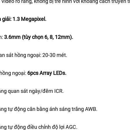
 Video rõ ràng, không bị trễ hình với khoảng cách truyền
 giải: 1.3 Megapixel.
h:
3.6mm (tùy chọn 6, 8, 12mm).
an sát hồng ngoại: 20-30 mét.
 hồng ngoại:
6pcs Array LEDs.
ăng quan sát ngày/đêm ICR.
ăng tự động cân bằng ánh sáng trắng AWB.
ăng tự động điều chỉnh độ lợi AGC.