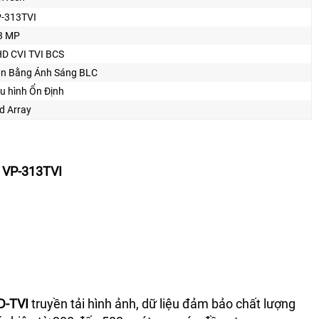
-313TVI
3 MP
D CVI TVI BCS
n Bằng Ánh Sáng BLC
u hình Ổn Định
d Array
VP-313TVI
D-TVI
truyền tải hình ảnh, dữ liệu đảm bảo chất lượng