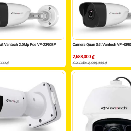
át Vantech 2.0Mp Poe VP-2390BP
Camera Quan Sát Vantech VP-439
2,688,000 ₫
,000 ₫
Giá Gốc: 2,688,000 ₫