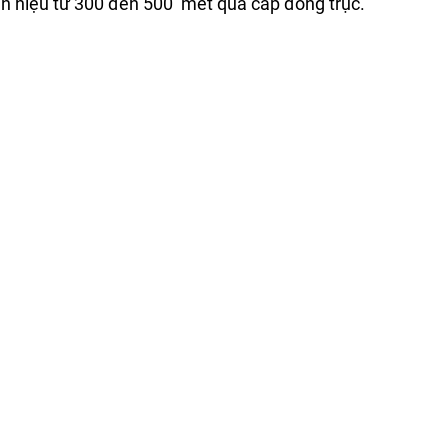
 tín hiệu từ 300 đến 500 mét qua cáp đồng trục.