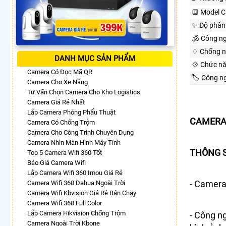
🔳 Model 
✨ Độ phân 
🕉️ Công n
♢ Chống n
DANH MỤC SẢN PHẨM
💠 Chức n
Camera Có Đọc Mã QR
🏷 Công n
Camera Cho Xe Nâng
Tư Vấn Chọn Camera Cho Kho Logistics
Camera Giá Rẻ Nhất
Lắp Camera Phòng Phẩu Thuật
CAMERA 
Camera Có Chống Trộm
Camera Cho Công Trình Chuyên Dụng
Camera Nhìn Màn Hình Máy Tính
THÔNG 
Top 5 Camera Wifi 360 Tốt
Báo Giá Camera Wifi
Lắp Camera Wifi 360 Imou Giá Rẻ
- Camera
Camera Wifi 360 Dahua Ngoài Trời
Camera Wifi Kbvision Giá Rẻ Bán Chạy
Camera Wifi 360 Full Color
Lắp Camera Hikvision Chống Trộm
- Công n
Camera Ngoài Trời Kbone