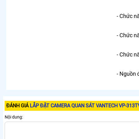
- Chức n
- Chức n
- Chức n
- Nguồn 
ĐÁNH GIÁ
LẮP ĐẶT CAMERA QUAN SÁT VANTECH VP-313T
Nội dung: