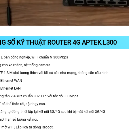
G SỐ KỸ THUẬT ROUTER 4G APTEK L300
LTE bán công nghiệp, WiFi chuẩn N 300Mbps
g cho xe khách, hệ thống camera
TE 1 SIM slot tương thích với tất cả các nhà mạng, không cần cấu hình
t Ethernet WAN
 Ethernet LAN
ăng tần 2.4GHz chuẩn 802.11n với tốc độ 300Mbps.
E có thể tháo rời, độ nhạy cao.
 năng tự đông thiết lập lại kết nối 3G/4G sau khi bị mất kết nối 3G/4G
iới hạn số lượng kết nối.
t / mở WIFI, Lập lịch tự động Reboot.