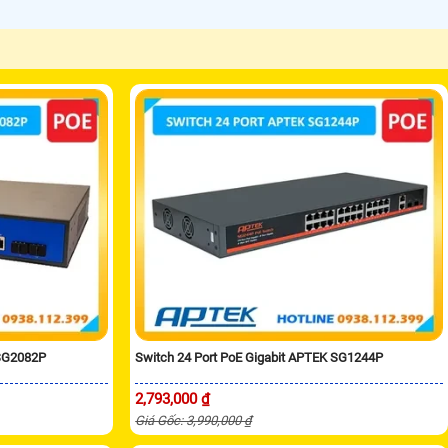
 SG2082P
Switch 24 Port PoE Gigabit APTEK SG1244P
2,793,000 ₫
Giá Gốc: 3,990,000 ₫