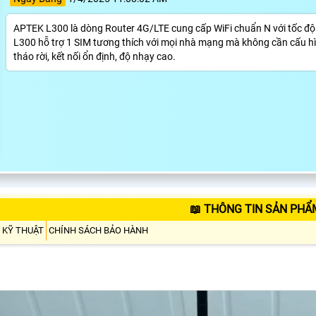
APTEK L300 là dòng Router 4G/LTE cung cấp WiFi chuẩn N với tốc đ
L300 hỗ trợ 1 SIM tương thích với mọi nhà mạng mà không cần cấu hì
tháo rời, kết nối ổn định, độ nhạy cao.
📖 THÔNG TIN SẢN PHẨ
 KỸ THUẬT
CHÍNH SÁCH BẢO HÀNH