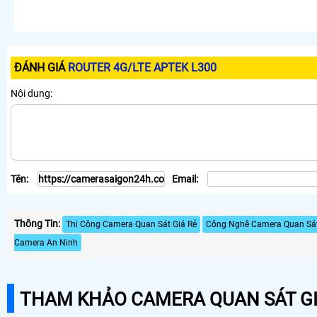
ĐÁNH GIÁ
ROUTER 4G/LTE APTEK L300
Nội dung:
Tên:
Email:
Thông Tin:
Thi Công Camera Quan Sát Giá Rẻ
Công Nghê Camera Quan Sát
Camera An Ninh
THAM KHẢO CAMERA QUAN SÁT GI