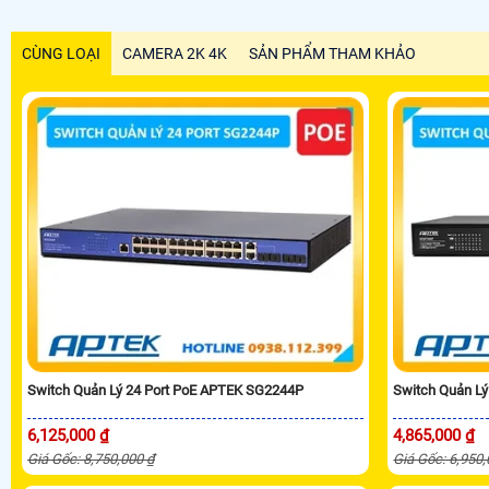
CÙNG LOẠI
CAMERA 2K 4K
SẢN PHẨM THAM KHẢO
Switch Quản Lý 24 Port PoE APTEK SG2244P
Switch Quản L
6,125,000 ₫
4,865,000 ₫
Giá Gốc: 8,750,000 ₫
Giá Gốc: 6,950