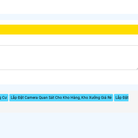
g Cư
Lắp Đặt Camera Quan Sát Cho Kho Hàng, Kho Xưởng Giá Rẻ
Lắp Đặt