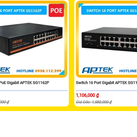
 PoE Gigabit APTEK SG1162P
Switch 16 Port Gigabit APTEK SG1
1,106,000 ₫
,000 ₫
Giá Gốc: 1,580,000 ₫