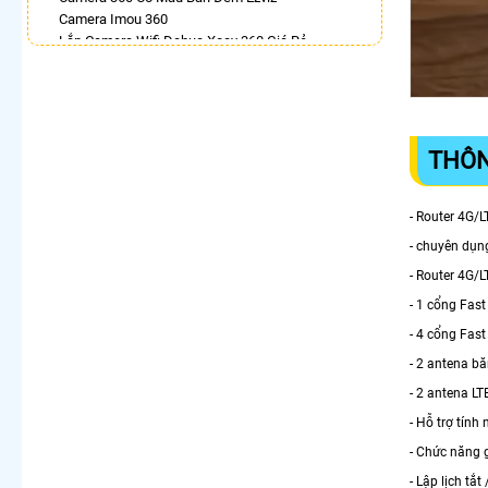
Camera Imou 360
Lắp Camera Wifi Dahua Xoay 360 Giá Rẻ
Camera Wifi 360 Full Color Hik
Lắp Camera Wifi Ngoài Trời Xoay 360 Chính Hãng
Dahua
Camera Ip 360 Hikvision
Camera 360 Độ Hikvision
THÔN
LẮP CAMERA THEO NHU CẦU
Lắp Camera Văn Phòng Giá Rẻ
- Router 4G/
Lắp Camera Nhà Xưởng Giá Rẻ
- chuyên dụn
Lắp Camera Gia Đình Giá Rẻ
- Router 4G/L
Lắp Camera Kho Hàng Giá Rẻ
Lắp Camera Cửa Hàng Giá Rẻ
- 1 cổng Fas
Lắp Camera Wifi Giá Rẻ Chính Hãng
- 4 cổng Fast
Lắp Camera Công Trình Giá Rẻ
- 2 antena b
Camera 360 Giá Rẻ
- 2 antena LT
- Hỗ trợ tính
- Chức năng g
- Lập lịch tắ