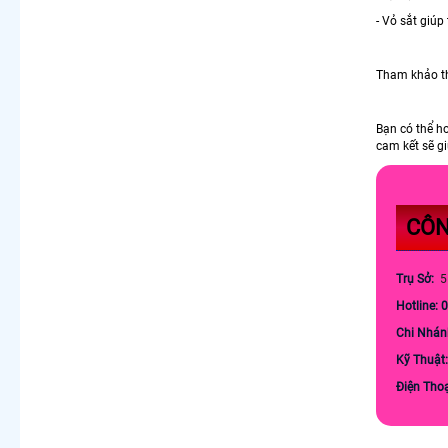
- Vỏ sắt giúp
Tham khảo t
Bạn có thể h
cam kết sẽ gi
CÔN
Trụ Sở:
5
Hotline: 
Chi Nhán
Kỹ Thuật
Điện Tho