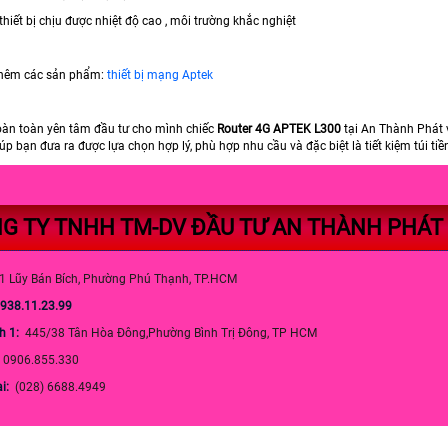
 thiết bị chịu được nhiệt độ cao , môi trường khắc nghiệt
hêm các sản phẩm:
thiết bị mạng Aptek
oàn toàn yên tâm đầu tư cho mình chiếc
Router 4G APTEK L300
tại An Thành Phát 
úp bạn đưa ra được lựa chọn hợp lý, phù hợp nhu cầu và đặc biệt là tiết kiệm túi t
G TY TNHH TM-DV ĐẦU TƯ AN THÀNH PHÁT
1 Lũy Bán Bích, Phường Phú Thạnh, TP.HCM
0938.11.23.99
h 1:
445/38 Tân Hòa Đông,Phường Bình Trị Đông, TP HCM
:
0906.855.330
ại:
(028) 6688.4949