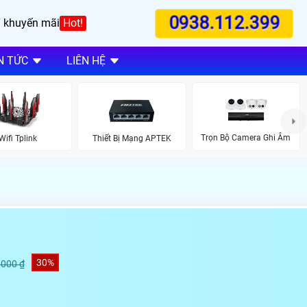
0938.112.399
 khuyến mãi
Hot!
N TỨC
LIÊN HỆ
Trọn Bộ Camera Ghi Âm
Wifi Tplink
Thiết Bị Mạng APTEK
30%
,000 ₫