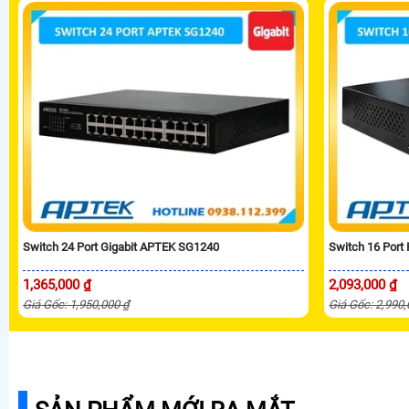
Switch 24 Port Gigabit APTEK SG1240
Switch 16 Port
1,365,000 ₫
2,093,000 ₫
Giá Gốc: 1,950,000 ₫
Giá Gốc: 2,990