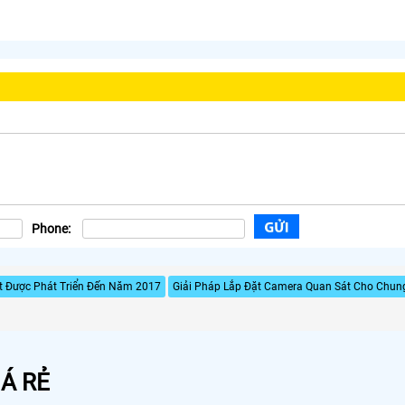
Phone:
 Được Phát Triển Đến Năm 2017
Giải Pháp Lắp Đặt Camera Quan Sát Cho Chun
Á RẺ