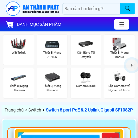
DANH MỤC SẢN PHẨM
Wifi Tplink
Thiết Bị Mạng
Cân Bằng Tải
Thiết Bị Mạng
APTEK
Draytek
Dahua
Thiết Bị Mạng
Thiết Bị Mạng
Camera Giá Rẻ
Lắp Camera Wifi
Hikvision
Kbvision
Ngoài Trời Imou
›
›
Trang chủ
Switch
Switch 8 port PoE & 2 Uplink Gigabit SF1082P