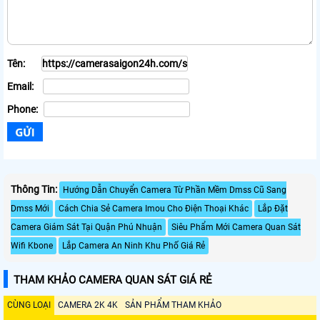
Tên:
Email:
Phone:
Thông Tin:
Hướng Dẫn Chuyển Camera Từ Phần Mềm Dmss Cũ Sang
Dmss Mới
Cách Chia Sẻ Camera Imou Cho Điện Thoại Khác
Lắp Đặt
Camera Giám Sát Tại Quận Phú Nhuận
Siêu Phẩm Mới Camera Quan Sát
Wifi Kbone
Lắp Camera An Ninh Khu Phố Giá Rẻ
THAM KHẢO CAMERA QUAN SÁT GIÁ RẺ
CÙNG LOẠI
CAMERA 2K 4K
SẢN PHẨM THAM KHẢO