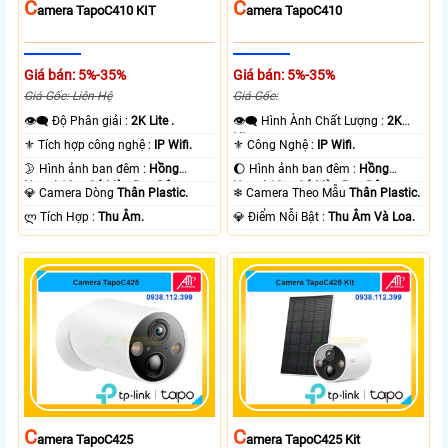
C
C
Amera TapoC410 KIT
Amera TapoC410
Giá bán: 5%-35%
Giá bán: 5%-35%
Giá Gốc: Liên Hệ
Giá Gốc:
👁️‍🗨 Độ Phân giải :
2K Lite .
👁️‍🗨 Hình Ành Chất Lượng :
2K
Lite .
⚜️ Tích hợp công nghệ :
IP Wifi.
⚜️ Công Nghệ :
IP Wifi.
🌛 Hình ảnh ban đêm :
Hồng
🌔 Hình ảnh ban đêm :
Hồng
Ngoại 10m Có Màu Ban Ðêm.
Ngoại 10m Có Màu Ban Ðêm.
💎 Camera Dòng
Thân Plastic.
❄ Camera Theo Mẫu
Thân Plastic.
️ლ Tích Hợp :
Thu Âm.
️💎 Điểm Nỗi Bật :
Thu Âm Và Loa.
C
C
Amera TapoC425
Amera TapoC425 Kit