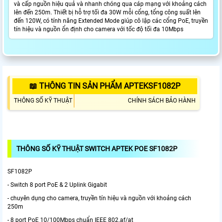
và cấp nguồn hiệu quả và nhanh chóng qua cáp mạng với khoảng cách
lên đến 250m. Thiết bị hỗ trợ tối đa 30W mỗi cổng, tổng công suất lên
đến 120W, có tính năng Extended Mode giúp cô lập các cổng PoE, truyền
tín hiệu và nguồn ổn định cho camera với tốc độ tối đa 10Mbps
📖 THÔNG TIN SẢN PHẨM APTEKSF1082P
THÔNG SỐ KỸ THUẬT
CHÍNH SÁCH BẢO HÀNH
THÔNG SỐ KỸ THUẬT SWITCH APTEK POE SF1082P
SF1082P
- Switch 8 port PoE & 2 Uplink Gigabit
- chuyên dụng cho camera, truyền tín hiệu và nguồn với khoảng cách
250m
- 8 port PoE 10/100Mbps chuẩn IEEE 802.af/at