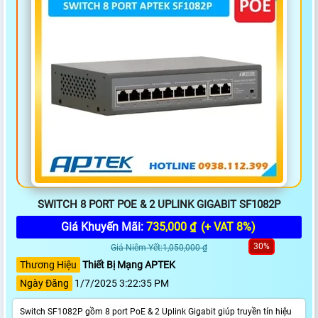
SWITCH 8 PORT POE & 2 UPLINK GIGABIT SF1082P
Giá Khuyến Mãi:
735,000 ₫
(+ VAT 8%)
30%
Giá Niêm Yết:1,050,000 ₫
Thương Hiệu
Thiết Bị Mạng APTEK
Ngày Đăng
1/7/2025 3:22:35 PM
Switch SF1082P gồm 8 port PoE & 2 Uplink Gigabit giúp truyền tín hiệu