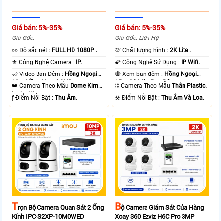
Giá bán: 5%-35%
Giá bán: 5%-35%
Giá Gốc:
Giá Gốc: Liên Hệ
️👀 Độ sắc nét :
FULL HD 1080P .
💯 Chất lượng hình :
2K Lite .
⚜️ Công Nghệ Camera :
IP.
🌠 Công Nghệ Sử Dụng :
IP Wifi.
🌙 Video Ban Đêm :
Hồng Ngoại
🔴 Xem ban đêm :
Hồng Ngoại
10m Hồng Ngoại SMD.
15m Có Màu Ban Ðêm.
👑 Camera Theo Mẫu
Dome Kim
⛓ Camera Theo Mẫu
Thân Plastic.
loại + Nhựa.
️ƒ Điểm Nỗi Bật :
Thu Âm.
️☣️ Điểm Nỗi Bật :
Thu Âm Và Loa.
T
B
Rọn Bộ Camera Quan Sát 2 Ống
Ộ Camera Giám Sát Cửa Hàng
Kính IPC-S2XP-10M0WED
Xoay 360 Ezviz H6C Pro 3MP