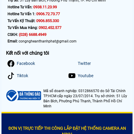
Trụ Sở:
51 Lũy Bán Bích, Phường Phú Thạnh, TP. Hồ Chí Minh
0938.11.23.99
Hotline Tư Vấn:
0906.72.73.77
Hotline Tư Vấn 1:
0906.855.330
Tư Vấn Kỹ Thuật:
0902.452.577
Tư Vấn Mua Hàng:
(028) 6688.4949
CSKH:
Email:
congngheanthanhphat@gmail.com
Kết nối với chúng tôi
Facebook
Twitter
Tiktok
Youtube
Mã số doanh nghiệp: 0312866570 do Sở Tài Chính
TP.HCM cấp ngày 23/07/2014. Trụ sở chính: 51 Lũy
Bán Bích, Phường Phú Thạnh, Thành Phố Hồ Chí
Minh
ĐƠN VỊ TRỰC TIẾP THI CÔNG LẮP ĐẶT HỆ THỐNG CAMERA AN