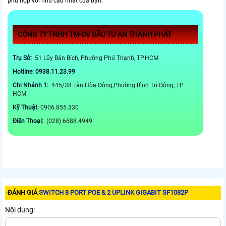
phù hợp với nhu cầu nhất của bạn.
CÔNG TY TNHH TM-DV ĐẦU TƯ AN THÀNH PHÁT
Trụ Sở:
51 Lũy Bán Bích, Phường Phú Thạnh, TP.HCM
Hotline: 0938.11.23.99
Chi Nhánh 1:
445/38 Tân Hòa Đông,Phường Bình Trị Đông, TP
HCM
Kỹ Thuật:
0906.855.330
Điện Thoại:
(028) 6688.4949
ĐÁNH GIÁ
SWITCH 8 PORT POE & 2 UPLINK GIGABIT SF1082P
Nội dung: