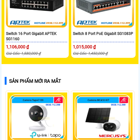
Switch 16 Port Gigabit APTEK
Switch 8 Port PoE Gigabit SG1083P
SG1160
1,106,000 ₫
1,015,000 ₫
Giá Gốc: 1,580,000 ₫
Giá Gốc: 1,450,000 ₫
SẢN PHẨM MỚI RA MẮT