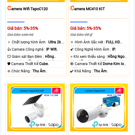
C
C
Amera Wifi TapoC120
Amera MC410 KIT
Giá bán: 5%-35%
Giá bán: 5%-35%
Giá Gốc: Liên hệ
Giá Gốc: 00 ₫
🔅 Chất lượng hình Ảnh :
Ultra 2k +
🔆 Hình Ảnh Sắc nét :
FULL HD
.
1080P .
👍 Camera Công nghệ :
IP Wifi.
🌠 Công Nghệ Hình Ảnh :
IP.
💥 Giám sát Ban Đêm :
Hồng
⭐ Khi xem thiếu sáng :
Hồng Ngoại
Ngoại 10m Hồng Ngoại SMD.
10m Hồng Ngoại SMD.
🛡 Camera Thiết Kế
Cube.
🕸️ Camera Thiết Kế
Dome Kim loại
+ Nhựa.
️☣️ Chức Năng :
Thu Âm.
️✔️ Khả Năng :
Thu Âm.