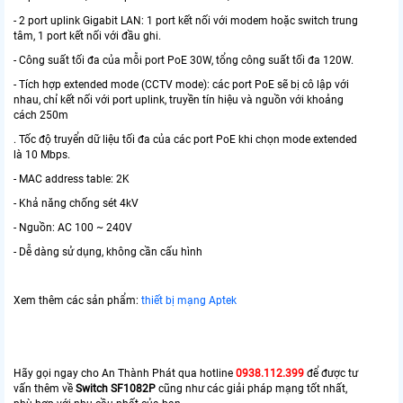
- 2 port uplink Gigabit LAN: 1 port kết nối với modem hoặc switch trung
tâm, 1 port kết nối với đầu ghi.
- Công suất tối đa của mỗi port PoE 30W, tổng công suất tối đa 120W.
- Tích hợp extended mode (CCTV mode): các port PoE sẽ bị cô lập với
nhau, chỉ kết nối với port uplink, truyền tín hiệu và nguồn với khoảng
cách 250m
. Tốc độ truyển dữ liệu tối đa của các port PoE khi chọn mode extended
là 10 Mbps.
- MAC address table: 2K
- Khả năng chống sét 4kV
- Nguồn: AC 100 ~ 240V
- Dễ dàng sử dụng, không cần cấu hình
Xem thêm các sản phẩm:
thiết bị mạng Aptek
Hãy gọi ngay cho An Thành Phát qua hotline
0938.112.399
để được tư
vấn thêm về
Switch SF1082P
cũng như các giải pháp mạng tốt nhất,