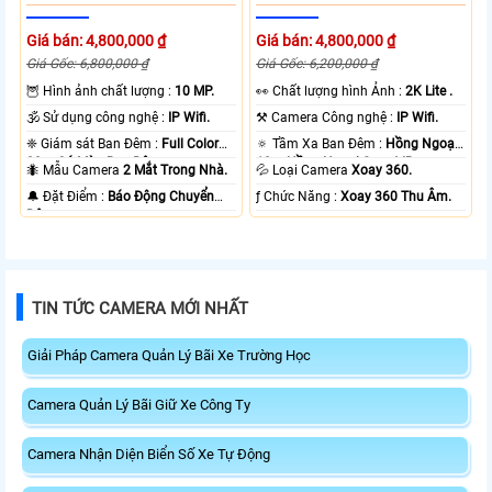
Giá bán: 4,800,000 ₫
Giá bán: 4,800,000 ₫
Giá Gốc: 6,800,000 ₫
Giá Gốc: 6,200,000 ₫
🦉 Hình ảnh chất lượng :
10 MP.
️👀 Chất lượng hình Ảnh :
2K Lite .
🕉️ Sử dụng công nghệ :
IP Wifi.
⚒ Camera Công nghệ :
IP Wifi.
❈ Giám sát Ban Đêm :
Full Color
🔅 Tầm Xa Ban Đêm :
Hồng Ngoại
20m Có Màu Ban Ðêm.
10m Hồng Ngoại Smart IR.
🐜 Mẫu Camera
2 Mắt Trong Nhà.
💦 Loại Camera
Xoay 360.
️🔔 Đặt Điểm :
Báo Động Chuyển
️ƒ Chức Năng :
Xoay 360 Thu Âm.
Động.
TIN TỨC CAMERA MỚI NHẤT
Giải Pháp Camera Quản Lý Bãi Xe Trường Học
Camera Quản Lý Bãi Giữ Xe Công Ty
Camera Nhận Diện Biển Số Xe Tự Động