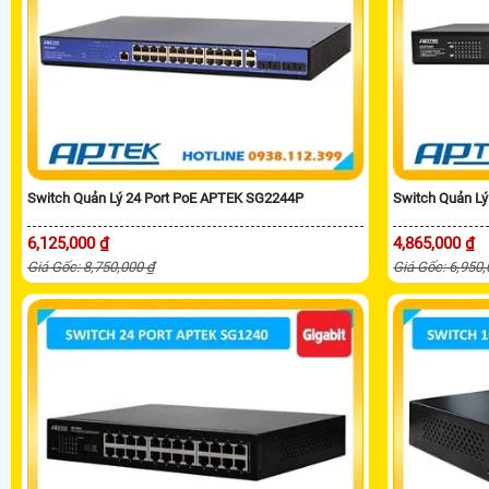
Switch Quản Lý 24 Port PoE APTEK SG2244P
Switch Quản L
6,125,000 ₫
4,865,000 ₫
Giá Gốc: 8,750,000 ₫
Giá Gốc: 6,950