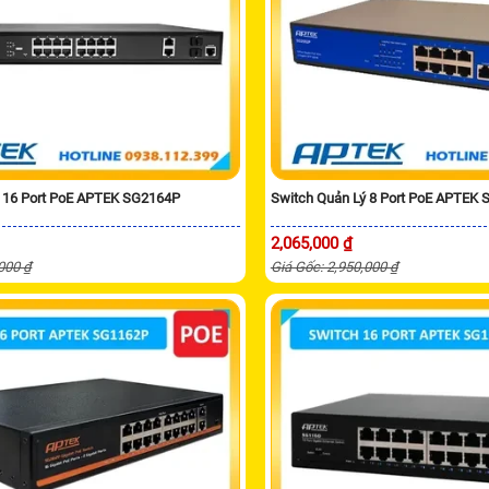
ý 16 Port PoE APTEK SG2164P
Switch Quản Lý 8 Port PoE APTEK
2,065,000 ₫
,000 ₫
Giá Gốc: 2,950,000 ₫