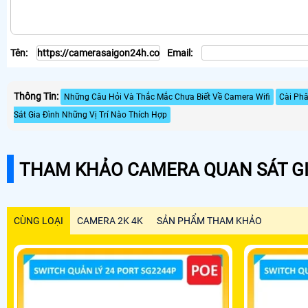
Tên:
Email:
Thông Tin:
Những Câu Hỏi Và Thắc Mắc Chưa Biết Về Camera Wifi
Cài Ph
Sát Gia Đình Những Vị Trí Nào Thích Hợp
THAM KHẢO CAMERA QUAN SÁT GI
CÙNG LOẠI
CAMERA 2K 4K
SẢN PHẨM THAM KHẢO