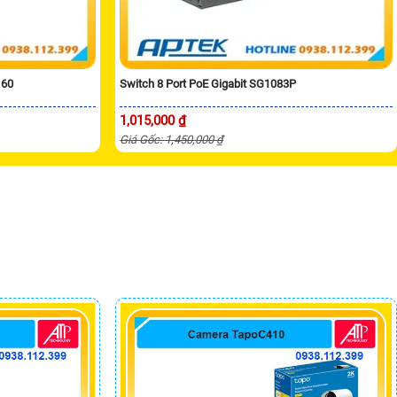
160
Switch 8 Port PoE Gigabit SG1083P
1,015,000 ₫
Giá Gốc: 1,450,000 ₫