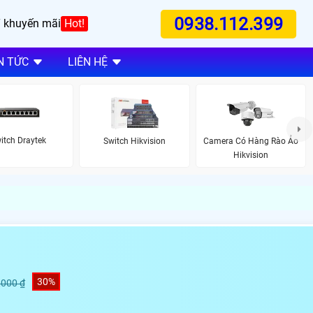
0938.112.399
 khuyến mãi
Hot!
N TỨC
LIÊN HỆ
itch Draytek
Switch Hikvision
Camera Có Hàng Rào Ảo
Hikvision
30%
,000 ₫