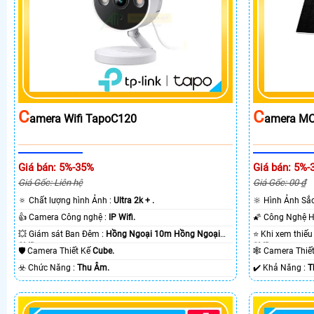
C
C
Amera Wifi TapoC120
Amera MC
Giá bán: 5%-35%
Giá bán: 5%-
Giá Gốc: Liên hệ
Giá Gốc: 00 ₫
🔅 Chất lượng hình Ảnh :
Ultra 2k + .
🔆 Hình Ảnh Sắ
👍 Camera Công nghệ :
IP Wifi.
💥 Giám sát Ban Đêm :
Hồng Ngoại 10m Hồng Ngoại
SMD.
SMD.
🛡 Camera Thiết Kế
Cube.
🕸️ Camera Thi
️☣️ Chức Năng :
Thu Âm.
️✔️ Khả Năng :
T