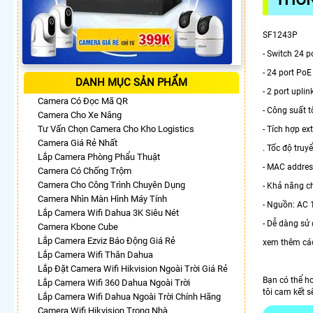
SF1243P
- Switch 24 
- 24 port Po
DANH MỤC SẢN PHẨM
- 2 port upli
Camera Có Đọc Mã QR
- Công suất t
Camera Cho Xe Nâng
Tư Vấn Chọn Camera Cho Kho Logistics
- Tích hợp ex
Camera Giá Rẻ Nhất
. Tốc độ truy
Lắp Camera Phòng Phẩu Thuật
- MAC addres
Camera Có Chống Trộm
Camera Cho Công Trình Chuyên Dụng
- Khả năng c
Camera Nhìn Màn Hình Máy Tính
- Nguồn: AC 
Lắp Camera Wifi Dahua 3K Siêu Nét
- Dễ dàng sử
Camera Kbone Cube
Lắp Camera Ezviz Báo Động Giá Rẻ
xem thêm cá
Lắp Camera Wifi Thân Dahua
Lắp Đặt Camera Wifi Hikvision Ngoài Trời Giá Rẻ
Bạn có thể h
Lắp Camera Wifi 360 Dahua Ngoài Trời
tôi cam kết s
Lắp Camera Wifi Dahua Ngoài Trời Chính Hãng
Camera Wifi Hikvision Trong Nhà