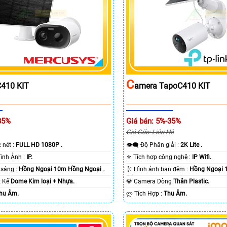
C
410 KIT
Amera TapoC410 KIT
35%
Giá bán: 5%-35%
Giá Gốc: Liên Hệ
c nét :
FULL HD 1080P .
👁️‍🗨 Độ Phân giải :
2K Lite .
🌠 Công Nghệ Hình Ảnh :
IP.
⚜️ Tích hợp công nghệ :
IP Wifi.
⭐ Khi xem thiếu sáng :
Hồng Ngoại 10m Hồng Ngoại
🌛 Hình ảnh ban đêm :
Hồng Ngoại 
Ðêm.
ết Kế
Dome Kim loại + Nhựa.
💎 Camera Dòng
Thân Plastic.
hu Âm.
️ლ Tích Hợp :
Thu Âm.