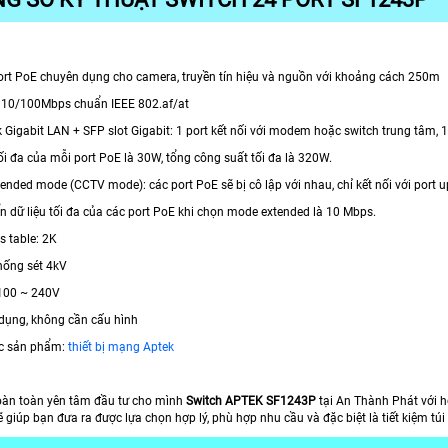
port PoE chuyên dụng cho camera, truyền tín hiệu và nguồn với khoảng cách 250m
E 10/100Mbps chuẩn IEEE 802.af/at
nk Gigabit LAN + SFP slot Gigabit: 1 port kết nối với modem hoặc switch trung tâm, 1 
ối đa của mỗi port PoE là 30W, tổng công suất tối đa là 320W.
tended mode (CCTV mode): các port PoE sẽ bị cô lập với nhau, chỉ kết nối với port 
ển dữ liệu tối đa của các port PoE khi chọn mode extended là 10 Mbps.
s table: 2K
hống sét 4kV
100 ~ 240V
 dụng, không cần cấu hình
c sản phẩm:
thiết bị mạng Aptek
oàn toàn yên tâm đầu tư cho mình
Switch APTEK SF1243P
tại An Thành Phát với 
ẽ giúp bạn đưa ra được lựa chọn hợp lý, phù hợp nhu cầu và đặc biệt là tiết kiệm tú