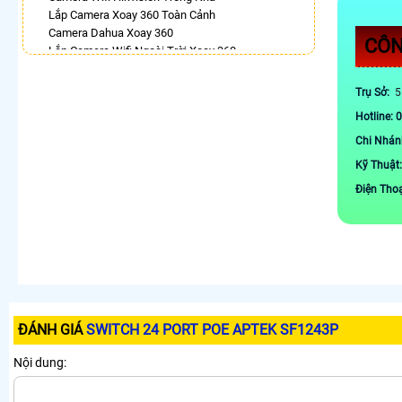
Lắp Camera Xoay 360 Toàn Cảnh
Camera Dahua Xoay 360
CÔN
Lắp Camera Wifi Ngoài Trời Xoay 360
Camera 360 Trong Nhà
Camera Hilook Xoay 360 Độ
Trụ Sở:
5
Camera Imou 360
Hotline: 
Camera Wifi 360 Có Màu Ban Đêm Dahua
Camera Wifi Hikvision 360
Chi Nhán
Kỹ Thuật
LẮP CAMERA THEO NHU CẦU
Điện Tho
Lắp Camera Văn Phòng Giá Rẻ
Lắp Camera Nhà Xưởng Giá Rẻ
Lắp Camera Gia Đình Giá Rẻ
Lắp Camera Kho Hàng Giá Rẻ
Lắp Camera Cửa Hàng Giá Rẻ
Lắp Camera Wifi Giá Rẻ Chính Hãng
Lắp Camera Công Trình Giá Rẻ
Camera 360 Giá Rẻ
ĐÁNH GIÁ
SWITCH 24 PORT POE APTEK SF1243P
Nội dung: