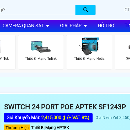
CT
CAMERA QUAN SÁT
GIẢI PHÁP
HỖ TRỢ
TI
Sw
Wi-Tek
Thiết Bị Mạng Tplink
Thiết Bị Mạng Netis
SWITCH 24 PORT POE APTEK SF1243P
Giá Khuyến Mãi:
2,415,000 ₫
(+ VAT 8%)
Giá Niêm Yết:3,450
Thương Hiệu
Thiết Bị Mạng APTEK