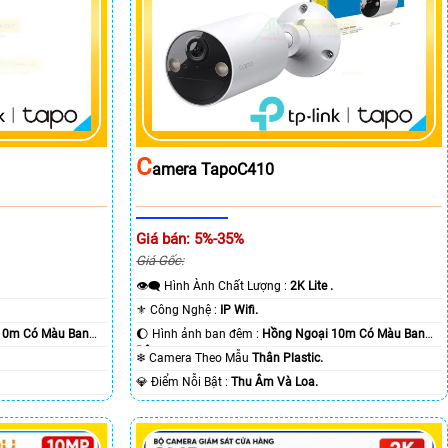
C
Amera TapoC410
Giá bán: 5%-35%
Giá Gốc:
👁️‍🗨 Hình Ành Chất Lượng :
2K Lite .
⚜️ Công Nghệ :
IP Wifi.
10m Có Màu Ban
🌔 Hình ảnh ban đêm :
Hồng Ngoại 10m Có Màu Ban
Ðêm.
❄ Camera Theo Mẫu
Thân Plastic.
️💎 Điểm Nỗi Bật :
Thu Âm Và Loa.