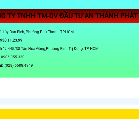
G TY TNHH TM-DV ĐẦU TƯ AN THÀNH PHÁT
1 Lũy Bán Bích, Phường Phú Thạnh, TP.HCM
0938.11.23.99
h 1:
445/38 Tân Hòa Đông,Phường Bình Trị Đông, TP HCM
:
0906.855.330
ại:
(028) 6688.4949