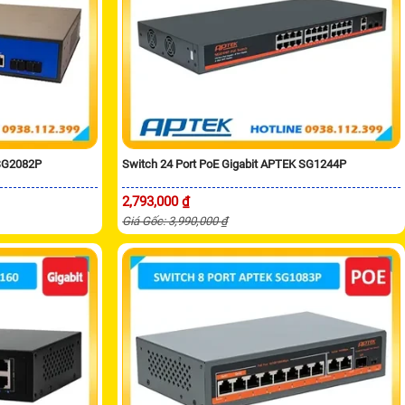
 SG2082P
Switch 24 Port PoE Gigabit APTEK SG1244P
2,793,000 ₫
Giá Gốc: 3,990,000 ₫