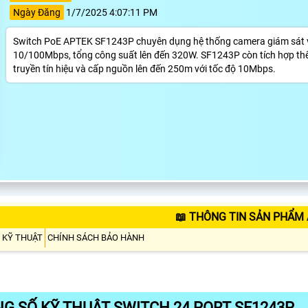
Ngày Đăng
1/7/2025 4:07:11 PM
Switch PoE APTEK SF1243P chuyên dụng hệ thống camera giám sát với 
10/100Mbps, tổng công suất lên đến 320W. SF1243P còn tích hợp thê
truyền tín hiệu và cấp nguồn lên đến 250m với tốc độ 10Mbps.
📖 THÔNG TIN SẢN PHẨM
 KỸ THUẬT
CHÍNH SÁCH BẢO HÀNH
G SỐ KỸ THUẬT SWITCH 24 PORT SF1243P