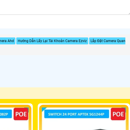
mera Ahd
Hướng Dẫn Lấy Lại Tài Khoản Camera Ezviz
Lắp Đặt Camera Quan