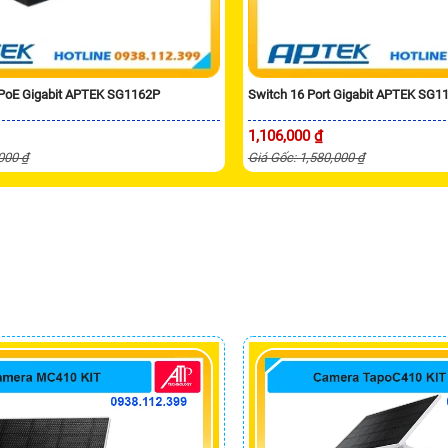
 PoE Gigabit APTEK SG1162P
Switch 16 Port Gigabit APTEK SG1
1,106,000 ₫
,000 ₫
Giá Gốc: 1,580,000 ₫