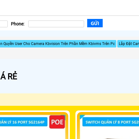
Phone:
ân Quyền User Cho Camera Kbvision Trên Phần Mềm Kbivms Trên Pc
Lắp Đặt Ca
Á RẺ