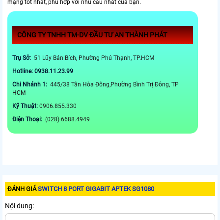
mạng tốt nhất, phù hợp với nhu cầu nhất của bạn.
CÔNG TY TNHH TM-DV ĐẦU TƯ AN THÀNH PHÁT
Trụ Sở:
51 Lũy Bán Bích, Phường Phú Thạnh, TP.HCM
Hotline: 0938.11.23.99
Chi Nhánh 1:
445/38 Tân Hòa Đông,Phường Bình Trị Đông, TP
HCM
Kỹ Thuật:
0906.855.330
Điện Thoại:
(028) 6688.4949
ĐÁNH GIÁ
SWITCH 8 PORT GIGABIT APTEK SG1080
Nội dung: