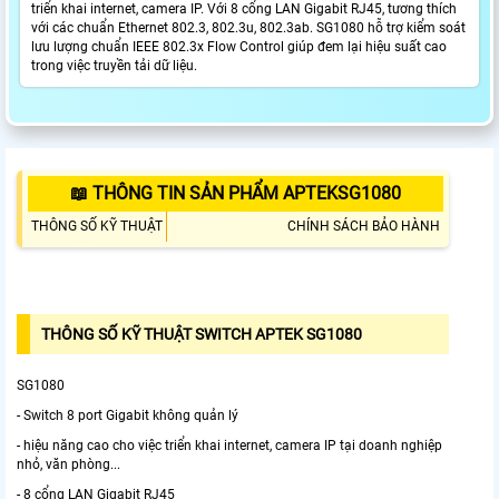
triển khai internet, camera IP. Với 8 cổng LAN Gigabit RJ45, tương thích
với các chuẩn Ethernet 802.3, 802.3u, 802.3ab. SG1080 hỗ trợ kiểm soát
lưu lượng chuẩn IEEE 802.3x Flow Control giúp đem lại hiệu suất cao
trong việc truyền tải dữ liệu.
📖 THÔNG TIN SẢN PHẨM APTEKSG1080
THÔNG SỐ KỸ THUẬT
CHÍNH SÁCH BẢO HÀNH
THÔNG SỐ KỸ THUẬT SWITCH APTEK SG1080
SG1080
- Switch 8 port Gigabit không quản lý
- hiệu năng cao cho việc triển khai internet, camera IP tại doanh nghiệp
nhỏ, văn phòng...
- 8 cổng LAN Gigabit RJ45