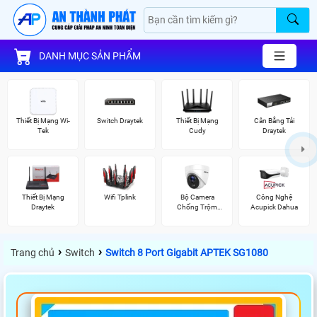
DANH MỤC SẢN PHẨM
Thiết Bị Mạng Wi-
Switch Draytek
Thiết Bị Mạng
Cân Bằng Tải
Tek
Cudy
Draytek
Thiết Bị Mạng
Wifi Tplink
Bộ Camera
Công Nghệ
Draytek
Chống Trộm
Acupick Dahua
Hikvision
›
›
Trang chủ
Switch
Switch 8 Port Gigabit APTEK SG1080