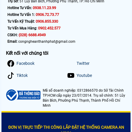
Trụ Sở:
51 Lũy Bán Bích, Phường Phú Thạnh, TP. Hồ Chí Minh
0938.11.23.99
Hotline Tư Vấn:
0906.72.73.77
Hotline Tư Vấn 1:
0906.855.330
Tư Vấn Kỹ Thuật:
0902.452.577
Tư Vấn Mua Hàng:
(028) 6688.4949
CSKH:
Email:
congngheanthanhphat@gmail.com
Kết nối với chúng tôi
Facebook
Twitter
Tiktok
Youtube
Mã số doanh nghiệp: 0312866570 do Sở Tài Chính
TP.HCM cấp ngày 23/07/2014. Trụ sở chính: 51 Lũy
Bán Bích, Phường Phú Thạnh, Thành Phố Hồ Chí
Minh
ĐƠN VỊ TRỰC TIẾP THI CÔNG LẮP ĐẶT HỆ THỐNG CAMERA AN