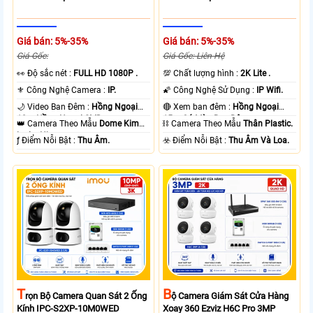
Giá bán: 5%-35%
Giá bán: 5%-35%
Giá Gốc:
Giá Gốc: Liên Hệ
️👀 Độ sắc nét :
FULL HD 1080P .
💯 Chất lượng hình :
2K Lite .
⚜️ Công Nghệ Camera :
IP.
🌠 Công Nghệ Sử Dụng :
IP Wifi.
🌙 Video Ban Đêm :
Hồng Ngoại
🔴 Xem ban đêm :
Hồng Ngoại
10m Hồng Ngoại SMD.
15m Có Màu Ban Ðêm.
👑 Camera Theo Mẫu
Dome Kim
⛓ Camera Theo Mẫu
Thân Plastic.
loại + Nhựa.
️ƒ Điểm Nỗi Bật :
Thu Âm.
️☣️ Điểm Nỗi Bật :
Thu Âm Và Loa.
T
B
Rọn Bộ Camera Quan Sát 2 Ống
Ộ Camera Giám Sát Cửa Hàng
Kính IPC-S2XP-10M0WED
Xoay 360 Ezviz H6C Pro 3MP