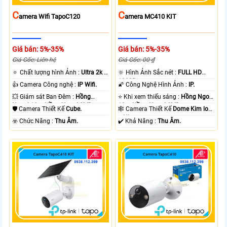
C
C
Amera Wifi TapoC120
Amera MC410 KIT
Giá bán: 5%-35%
Giá bán: 5%-35%
Giá Gốc: Liên hệ
Giá Gốc: 00 ₫
🔅 Chất lượng hình Ảnh :
Ultra 2k +
🔆 Hình Ảnh Sắc nét :
FULL HD
.
1080P .
👍 Camera Công nghệ :
IP Wifi.
🌠 Công Nghệ Hình Ảnh :
IP.
💥 Giám sát Ban Đêm :
Hồng
⭐ Khi xem thiếu sáng :
Hồng Ngoại
Ngoại 10m Hồng Ngoại SMD.
10m Hồng Ngoại SMD.
🛡 Camera Thiết Kế
Cube.
🕸️ Camera Thiết Kế
Dome Kim loại
+ Nhựa.
️☣️ Chức Năng :
Thu Âm.
️✔️ Khả Năng :
Thu Âm.