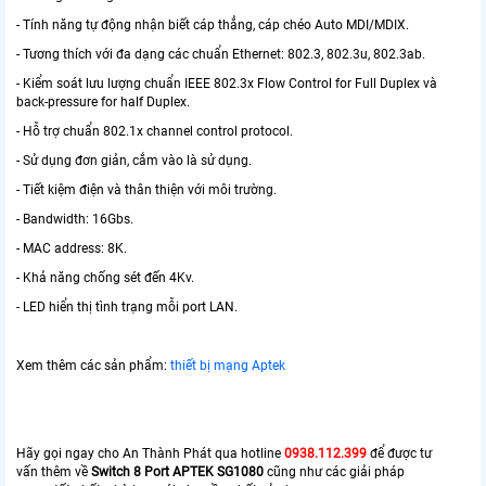
- Tính năng tự động nhận biết cáp thẳng, cáp chéo Auto MDI/MDIX.
- Tương thích với đa dạng các chuẩn Ethernet: 802.3, 802.3u, 802.3ab.
- Kiểm soát lưu lượng chuẩn IEEE 802.3x Flow Control for Full Duplex và
back-pressure for half Duplex.
- Hỗ trợ chuẩn 802.1x channel control protocol.
- Sử dụng đơn giản, cắm vào là sử dụng.
- Tiết kiệm điện và thân thiện với môi trường.
- Bandwidth: 16Gbs.
- MAC address: 8K.
- Khả năng chống sét đến 4Kv.
- LED hiển thị tình trạng mỗi port LAN.
Xem thêm các sản phẩm:
thiết bị mạng Aptek
Hãy gọi ngay cho An Thành Phát qua hotline
0938.112.399
để được tư
vấn thêm về
Switch 8 Port APTEK SG1080
cũng như các giải pháp