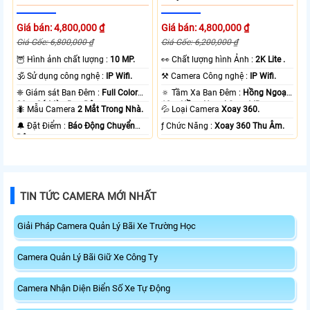
Giá bán: 4,800,000 ₫
Giá bán: 4,800,000 ₫
Giá Gốc: 6,800,000 ₫
Giá Gốc: 6,200,000 ₫
🦉 Hình ảnh chất lượng :
10 MP.
️👀 Chất lượng hình Ảnh :
2K Lite .
🕉️ Sử dụng công nghệ :
IP Wifi.
⚒ Camera Công nghệ :
IP Wifi.
❈ Giám sát Ban Đêm :
Full Color
🔅 Tầm Xa Ban Đêm :
Hồng Ngoại
20m Có Màu Ban Ðêm.
10m Hồng Ngoại Smart IR.
🐜 Mẫu Camera
2 Mắt Trong Nhà.
💦 Loại Camera
Xoay 360.
️🔔 Đặt Điểm :
Báo Động Chuyển
️ƒ Chức Năng :
Xoay 360 Thu Âm.
Động.
TIN TỨC CAMERA MỚI NHẤT
Giải Pháp Camera Quản Lý Bãi Xe Trường Học
Camera Quản Lý Bãi Giữ Xe Công Ty
Camera Nhận Diện Biển Số Xe Tự Động