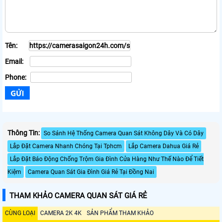
Tên:
Email:
Phone:
Thông Tin:
So Sánh Hệ Thống Camera Quan Sát Không Dây Và Có Dây
Lắp Đặt Camera Nhanh Chóng Tại Tphcm
Lắp Camera Dahua Giá Rẻ
Lắp Đặt Báo Động Chống Trộm Gia Đình Cửa Hàng Như Thế Nào Để Tiết
Kiệm
Camera Quan Sát Gia Đình Giá Rẻ Tại Đồng Nai
THAM KHẢO CAMERA QUAN SÁT GIÁ RẺ
CÙNG LOẠI
CAMERA 2K 4K
SẢN PHẨM THAM KHẢO