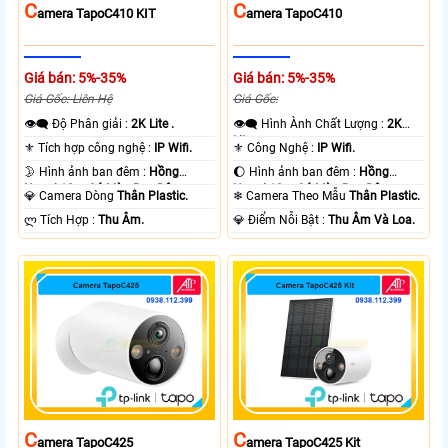
C
C
Amera TapoC410 KIT
Amera TapoC410
Giá bán: 5%-35%
Giá bán: 5%-35%
Giá Gốc: Liên Hệ
Giá Gốc:
👁️‍🗨 Độ Phân giải :
2K Lite .
👁️‍🗨 Hình Ành Chất Lượng :
2K
Lite .
⚜️ Tích hợp công nghệ :
IP Wifi.
⚜️ Công Nghệ :
IP Wifi.
🌛 Hình ảnh ban đêm :
Hồng
🌔 Hình ảnh ban đêm :
Hồng
Ngoại 10m Có Màu Ban Ðêm.
Ngoại 10m Có Màu Ban Ðêm.
💎 Camera Dòng
Thân Plastic.
❄ Camera Theo Mẫu
Thân Plastic.
️ლ Tích Hợp :
Thu Âm.
️💎 Điểm Nỗi Bật :
Thu Âm Và Loa.
C
C
Amera TapoC425
Amera TapoC425 Kit