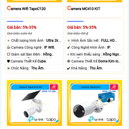
C
C
Amera Wifi TapoC120
Amera MC410 KIT
Giá bán: 5%-35%
Giá bán: 5%-35%
Giá Gốc: Liên hệ
Giá Gốc: 00 ₫
🔅 Chất lượng hình Ảnh :
Ultra 2k +
🔆 Hình Ảnh Sắc nét :
FULL HD
.
1080P .
👍 Camera Công nghệ :
IP Wifi.
🌠 Công Nghệ Hình Ảnh :
IP.
💥 Giám sát Ban Đêm :
Hồng
⭐ Khi xem thiếu sáng :
Hồng Ngoại
Ngoại 10m Hồng Ngoại SMD.
10m Hồng Ngoại SMD.
🛡 Camera Thiết Kế
Cube.
🕸️ Camera Thiết Kế
Dome Kim loại
+ Nhựa.
️☣️ Chức Năng :
Thu Âm.
️✔️ Khả Năng :
Thu Âm.