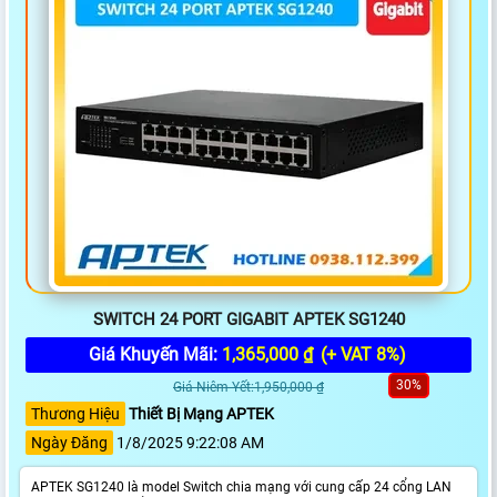
SWITCH 24 PORT GIGABIT APTEK SG1240
Giá Khuyến Mãi:
1,365,000 ₫
(+ VAT 8%)
30%
Giá Niêm Yết:1,950,000 ₫
Thương Hiệu
Thiết Bị Mạng APTEK
Ngày Đăng
1/8/2025 9:22:08 AM
APTEK SG1240 là model Switch chia mạng với cung cấp 24 cổng LAN