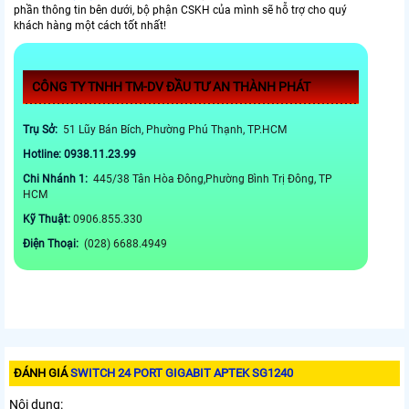
phần thông tin bên dưới, bộ phận CSKH của mình sẽ hỗ trợ cho quý
khách hàng một cách tốt nhất!
CÔNG TY TNHH TM-DV ĐẦU TƯ AN THÀNH PHÁT
Trụ Sở:
51 Lũy Bán Bích, Phường Phú Thạnh, TP.HCM
Hotline: 0938.11.23.99
Chi Nhánh 1:
445/38 Tân Hòa Đông,Phường Bình Trị Đông, TP
HCM
Kỹ Thuật:
0906.855.330
Điện Thoại:
(028) 6688.4949
ĐÁNH GIÁ
SWITCH 24 PORT GIGABIT APTEK SG1240
Nội dung: