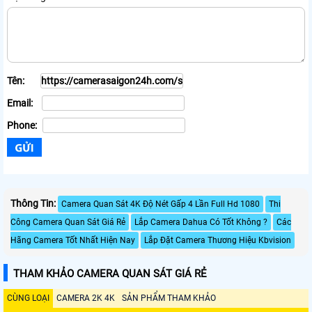
Tên:
Email:
Phone:
Thông Tin:
Camera Quan Sát 4K Độ Nét Gấp 4 Lần Full Hd 1080
Thi
Công Camera Quan Sát Giá Rẻ
Lắp Camera Dahua Có Tốt Không ?
Các
Hãng Camera Tốt Nhất Hiện Nay
Lắp Đặt Camera Thương Hiệu Kbvision
THAM KHẢO CAMERA QUAN SÁT GIÁ RẺ
CÙNG LOẠI
CAMERA 2K 4K
SẢN PHẨM THAM KHẢO