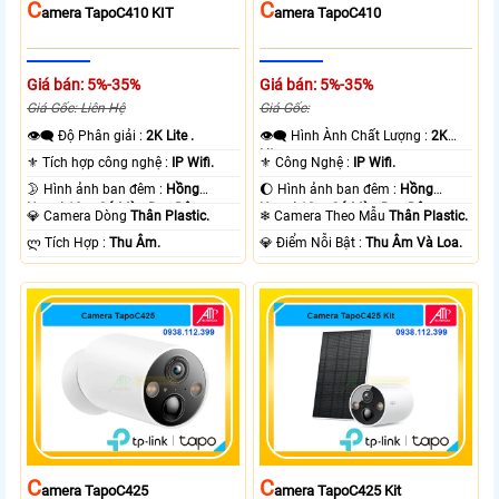
C
C
Amera TapoC410 KIT
Amera TapoC410
Giá bán: 5%-35%
Giá bán: 5%-35%
Giá Gốc: Liên Hệ
Giá Gốc:
👁️‍🗨 Độ Phân giải :
2K Lite .
👁️‍🗨 Hình Ành Chất Lượng :
2K
Lite .
⚜️ Tích hợp công nghệ :
IP Wifi.
⚜️ Công Nghệ :
IP Wifi.
🌛 Hình ảnh ban đêm :
Hồng
🌔 Hình ảnh ban đêm :
Hồng
Ngoại 10m Có Màu Ban Ðêm.
Ngoại 10m Có Màu Ban Ðêm.
💎 Camera Dòng
Thân Plastic.
❄ Camera Theo Mẫu
Thân Plastic.
️ლ Tích Hợp :
Thu Âm.
️💎 Điểm Nỗi Bật :
Thu Âm Và Loa.
C
C
Amera TapoC425
Amera TapoC425 Kit