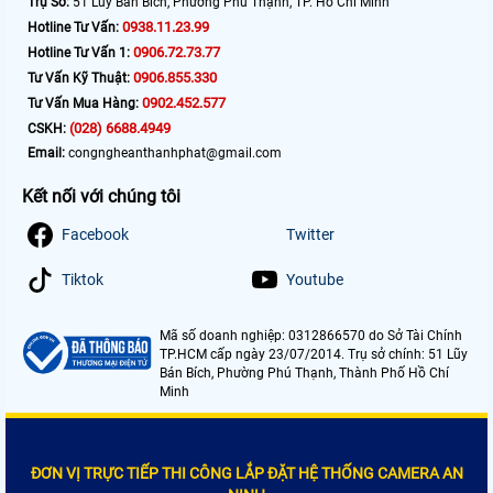
Trụ Sở:
51 Lũy Bán Bích, Phường Phú Thạnh, TP. Hồ Chí Minh
0938.11.23.99
Hotline Tư Vấn:
0906.72.73.77
Hotline Tư Vấn 1:
0906.855.330
Tư Vấn Kỹ Thuật:
0902.452.577
Tư Vấn Mua Hàng:
(028) 6688.4949
CSKH:
Email:
congngheanthanhphat@gmail.com
Kết nối với chúng tôi
Facebook
Twitter
Tiktok
Youtube
Mã số doanh nghiệp: 0312866570 do Sở Tài Chính
TP.HCM cấp ngày 23/07/2014. Trụ sở chính: 51 Lũy
Bán Bích, Phường Phú Thạnh, Thành Phố Hồ Chí
Minh
ĐƠN VỊ TRỰC TIẾP THI CÔNG LẮP ĐẶT HỆ THỐNG CAMERA AN