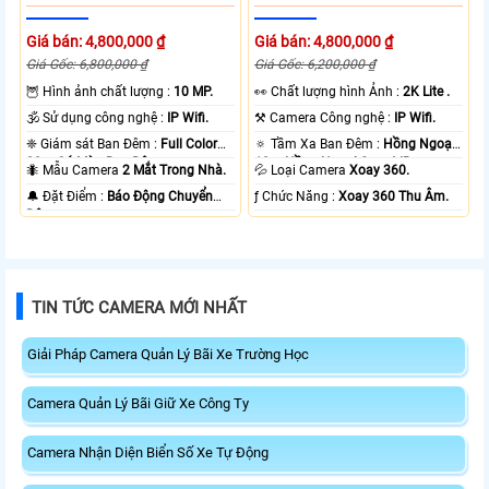
Giá bán: 4,800,000 ₫
Giá bán: 4,800,000 ₫
Giá Gốc: 6,800,000 ₫
Giá Gốc: 6,200,000 ₫
🦉 Hình ảnh chất lượng :
10 MP.
️👀 Chất lượng hình Ảnh :
2K Lite .
🕉️ Sử dụng công nghệ :
IP Wifi.
⚒ Camera Công nghệ :
IP Wifi.
❈ Giám sát Ban Đêm :
Full Color
🔅 Tầm Xa Ban Đêm :
Hồng Ngoại
20m Có Màu Ban Ðêm.
10m Hồng Ngoại Smart IR.
🐜 Mẫu Camera
2 Mắt Trong Nhà.
💦 Loại Camera
Xoay 360.
️🔔 Đặt Điểm :
Báo Động Chuyển
️ƒ Chức Năng :
Xoay 360 Thu Âm.
Động.
TIN TỨC CAMERA MỚI NHẤT
Giải Pháp Camera Quản Lý Bãi Xe Trường Học
Camera Quản Lý Bãi Giữ Xe Công Ty
Camera Nhận Diện Biển Số Xe Tự Động