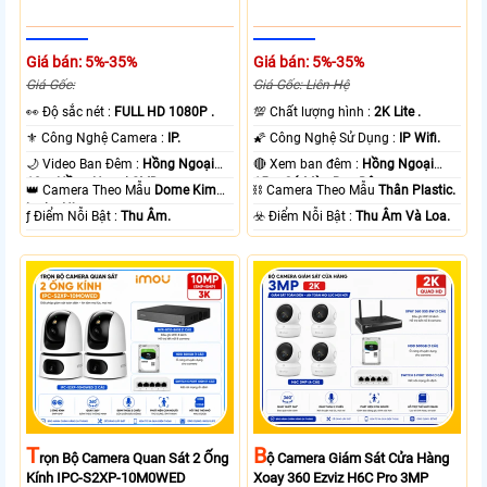
Giá bán: 5%-35%
Giá bán: 5%-35%
Giá Gốc:
Giá Gốc: Liên Hệ
️👀 Độ sắc nét :
FULL HD 1080P .
💯 Chất lượng hình :
2K Lite .
⚜️ Công Nghệ Camera :
IP.
🌠 Công Nghệ Sử Dụng :
IP Wifi.
🌙 Video Ban Đêm :
Hồng Ngoại
🔴 Xem ban đêm :
Hồng Ngoại
10m Hồng Ngoại SMD.
15m Có Màu Ban Ðêm.
👑 Camera Theo Mẫu
Dome Kim
⛓ Camera Theo Mẫu
Thân Plastic.
loại + Nhựa.
️ƒ Điểm Nỗi Bật :
Thu Âm.
️☣️ Điểm Nỗi Bật :
Thu Âm Và Loa.
T
B
Rọn Bộ Camera Quan Sát 2 Ống
Ộ Camera Giám Sát Cửa Hàng
Kính IPC-S2XP-10M0WED
Xoay 360 Ezviz H6C Pro 3MP