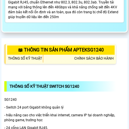
Gigabit RJ45, chuẩn Ethernet như 802.3, 802.3u, 802.3ab. Truyền tải
mạng với băng thông lên đến 48Gbps và khả năng chống sét đến 4KV
đảm bảo kết nối ổn định và an toàn, qua đó còn trang bị chế độ Extend
giúp truyền dữ liệu lên đến 250m
📖 THÔNG TIN SẢN PHẨM APTEKSG1240
THÔNG SỐ KỸ THUẬT
CHÍNH SÁCH BẢO HÀNH
THÔNG SỐ KỸ THUẬT SWITCH SG1240
SG1240
- Switch 24 port Gigabit không quản lý
- hiệu năng cao cho việc triển khai internet, camera IP tại doanh nghiệp,
phòng game, trường học
- 24 cổng LAN Gigabit RJ45.