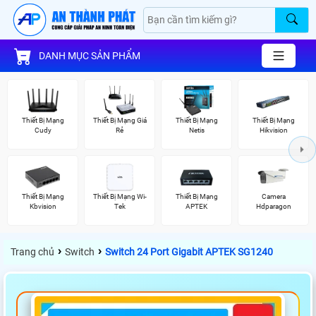
DANH MỤC SẢN PHẨM
Thiết Bị Mạng
Thiết Bị Mạng Giá
Thiết Bị Mạng
Thiết Bị Mạng
Cudy
Rẻ
Netis
Hikvision
Thiết Bị Mạng
Thiết Bị Mạng Wi-
Thiết Bị Mạng
Camera
Kbvision
Tek
APTEK
Hdparagon
›
›
Trang chủ
Switch
Switch 24 Port Gigabit APTEK SG1240