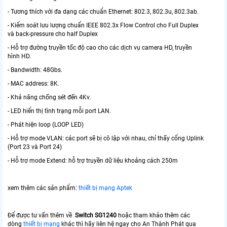
- Tương thích với đa dạng các chuẩn Ethernet: 802.3, 802.3u, 802.3ab.
- Kiểm soát lưu lượng chuẩn IEEE 802.3x Flow Control cho Full Duplex
và back-pressure cho half Duplex
- Hỗ trợ đường truyền tốc độ cao cho các dịch vụ camera HD, truyền
hình HD.
- Bandwidth: 48Gbs.
- MAC address: 8K.
- Khả năng chống sét đến 4Kv.
- LED hiển thị tình trạng mỗi port LAN.
- Phát hiện loop (LOOP LED)
- Hỗ trợ mode VLAN: các port sẽ bị cô lập với nhau, chỉ thấy cổng Uplink
(Port 23 và Port 24)
- Hỗ trợ mode Extend: hỗ trợ truyền dữ liệu khoảng cách 250m
xem thêm các sản phẩm:
thiết bị mạng Aptek
Để được tư vấn thêm về
Switch SG1240
hoặc tham khảo thêm các
dòng
thiết bị mạng
khác thì hãy liên hệ ngay cho An Thành Phát qua